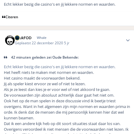
Echt lekker bezig die casino's en jij lekkere normen en waarden.
Citeren
Author stats
LuukFOD
Whale
Geplaatst
22 december 2020
5 jr
42 minuten geleden zei Oude Bekende:
Echt lekker bezig die casino's en jij lekkere normen en waarden.
Het heeft niets te maken met normen en waarden.
Het casino maakt de voorwaarden bekend.
Jij als speler kiest ervoor ze wel of niet te lezen.
Als je ze leest dan kies je er voor wel of niet akkoord te gaan.
De voorwaarden zijn absoluut achterlijk daar gaat het niet om.
Ook het op de man spelen in deze discussie vind ik beetje triest
overigens. Want in het algemeen zijn mijn normen en waarden prima in
orde. Ik denk dat de mensen die mij persoonlijk kennen hier dat wel
kunnen beamen.
Dat ik een andere kijk heb op dit soort situaties staat daar los van.
Overigens veroordeel ik niet mensen die de voorwaarden niet lezen. Ik