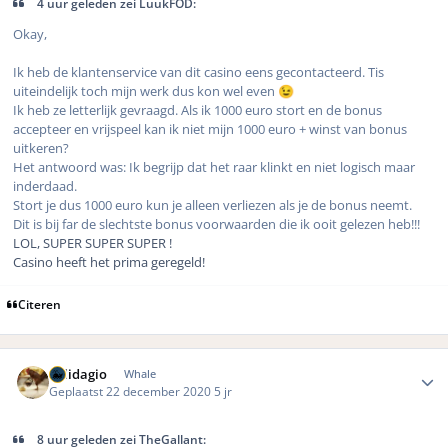
4 uur geleden zei LuukFOD:
Okay,
Ik heb de klantenservice van dit casino eens gecontacteerd. Tis
uiteindelijk toch mijn werk dus kon wel even
😉
Ik heb ze letterlijk gevraagd. Als ik 1000 euro stort en de bonus
accepteer en vrijspeel kan ik niet mijn 1000 euro + winst van bonus
uitkeren?
Het antwoord was: Ik begrijp dat het raar klinkt en niet logisch maar
inderdaad.
Stort je dus 1000 euro kun je alleen verliezen als je de bonus neemt.
Dit is bij far de slechtste bonus voorwaarden die ik ooit gelezen heb!!!
LOL, SUPER SUPER SUPER !
Casino heeft het prima geregeld!
Citeren
Author stats
Solidagio
Whale
Geplaatst
22 december 2020
5 jr
8 uur geleden zei TheGallant: