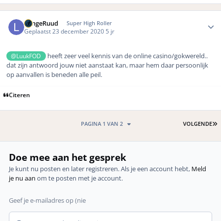
Author stats
LangeRuud
Super High Roller
Geplaatst
23 december 2020
5 jr
heeft zeer veel kennis van de online casino/gokwereld..
@LuukFOD
dat zijn antwoord jouw niet aanstaat kan, maar hem daar persoonlijk
op aanvallen is beneden alle peil.
Citeren
L
PAGINA 1 VAN 2
VOLGENDE
Doe mee aan het gesprek
Je kunt nu posten en later registreren. Als je een account hebt,
Meld
je nu aan
om te posten met je account.