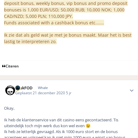
deposit bonus, weekly bonus, vip bonus and promo deposit
bonuses is 1,000 EUR/USD; 50,000 RUB; 10,000 NOK; 1,000
CAD/NZD; 5,000 PLN; 110,000 JPY.
Funds associated with a cashback bonus etc.......
Ik zie dat als geld wat je met je bonus maakt. Maar het is best
lastig te interpreteren zo.
Citeren
Author stats
LuukFOD
Whale
Geplaatst
21 december 2020
5 jr
Okay,
Ik heb de klantenservice van dit casino eens gecontacteerd. Tis
uiteindelijk toch mijn werk dus kon wel even
😉
Ik heb ze letterlijk gevraagd. Als ik 1000 euro stort en de bonus
accepteer en vrijspeel kan ik niet mijn 1000 euro + winst van bonus