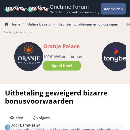
Spring naar bijdragen
Onetime Forum
Aanmelden
Nederland's grootste community voor de spannende 
Home
Online Casino
Klachten, problemen en oplossingen
Ui
Verberg Advertenties
Oranje Palace
100% Welkomstbonus
Speel hier!
Uitbetaling geweigerd bizarre
bonusvoorwaarden
Delen
Volgers
Door
BamiNasi24
21 december 2020
5 jr
in
Klachten, problemen en oplossingen