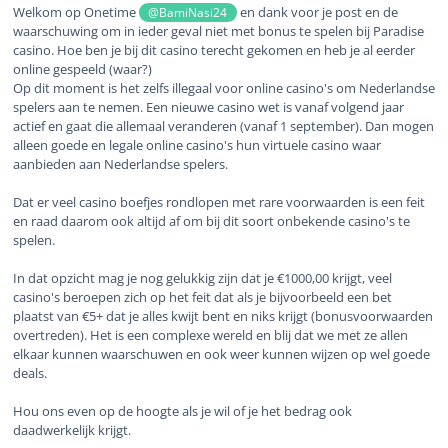
Welkom op Onetime
en dank voor je post en de
@BamiNasi24
waarschuwing om in ieder geval niet met bonus te spelen bij Paradise
casino. Hoe ben je bij dit casino terecht gekomen en heb je al eerder
online gespeeld (waar?)
Op dit moment is het zelfs illegaal voor online casino's om Nederlandse
spelers aan te nemen. Een nieuwe casino wet is vanaf volgend jaar
actief en gaat die allemaal veranderen (vanaf 1 september). Dan mogen
alleen goede en legale online casino's hun virtuele casino waar
aanbieden aan Nederlandse spelers.
Dat er veel casino boefjes rondlopen met rare voorwaarden is een feit
en raad daarom ook altijd af om bij dit soort onbekende casino's te
spelen.
In dat opzicht mag je nog gelukkig zijn dat je €1000,00 krijgt, veel
casino's beroepen zich op het feit dat als je bijvoorbeeld een bet
plaatst van €5+ dat je alles kwijt bent en niks krijgt (bonusvoorwaarden
overtreden). Het is een complexe wereld en blij dat we met ze allen
elkaar kunnen waarschuwen en ook weer kunnen wijzen op wel goede
deals.
Hou ons even op de hoogte als je wil of je het bedrag ook
daadwerkelijk krijgt.