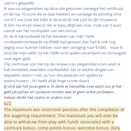
casino's gespeeld.
Ik was via askgamblers op deze site gekomen vanwege het certificaat
en de top 10 score die ze daar hebben, en vanwege de pending time
van 0-1 uur (ook dat blijkt in de praktijk niet juist te zijn trouwens)
Ik ben me ervan bewust dat er bijna altijd een max. Inzet van 5 euro
vastzit aan het rondspelen van een bonus.
En als ik bijvoorbeeld bij het bereiken van mijn 100%
rondspeelvoorwaarde op €5000 had gestaan dan had ik ook nog
begrip voor kunnen hebben voor een verlaging naar €1000.. maar ik
vind dat mijn saldo na het 100% rond spelen veranderd van bonusgeld
naar eigen geld.
(Tip: Vertrouw ook niet op de reviews van askgamblers.com want ik
heb inmiddels meerdere voorbeelden dat ze slechte dingen van
bepaalde casino's niet op hun site plaatsen om spelers te
waarschuwen! .. N1 heeft altijd hoge scores daar!)
Jij vind dat het jouw geld is. Ik denk er hetzelfde over want zou je het
geld uitcashen en opnieuw storten was er geen enkel probleem.
Helaas denkt het casino er anders over.
b22.
The maximum win restriction persists after the completion of
the wagering requirement. The maximum you will ever be
able to withdraw from play with funds associated with a
cashback bonus, comp points bonus, welcome bonus, daily