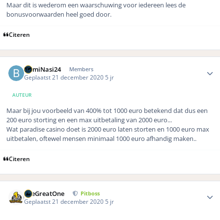
Maar dit is wederom een waarschuwing voor iedereen lees de
bonusvoorwaarden heel goed door.
Citeren
Author stats
BamiNasi24
Members
Geplaatst
21 december 2020
5 jr
AUTEUR
Maar bij jou voorbeeld van 400% tot 1000 euro betekend dat dus een
200 euro storting en een max uitbetaling van 2000 euro...
Wat paradise casino doet is 2000 euro laten storten en 1000 euro max
uitbetalen, oftewel mensen minimaal 1000 euro afhandig maken..
Citeren
Author stats
TheGreatOne
Pitboss
Geplaatst
21 december 2020
5 jr