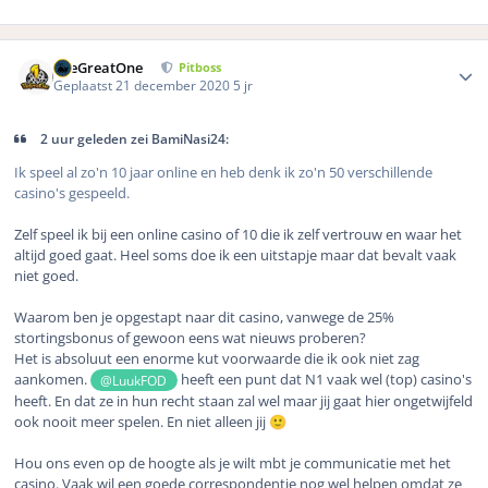
Author stats
TheGreatOne
Pitboss
Geplaatst
21 december 2020
5 jr
2 uur geleden zei BamiNasi24:
Ik speel al zo'n 10 jaar online en heb denk ik zo'n 50 verschillende
casino's gespeeld.
Zelf speel ik bij een online casino of 10 die ik zelf vertrouw en waar het
altijd goed gaat. Heel soms doe ik een uitstapje maar dat bevalt vaak
niet goed.
Waarom ben je opgestapt naar dit casino, vanwege de 25%
stortingsbonus of gewoon eens wat nieuws proberen?
Het is absoluut een enorme kut voorwaarde die ik ook niet zag
aankomen.
heeft een punt dat N1 vaak wel (top) casino's
@LuukFOD
heeft. En dat ze in hun recht staan zal wel maar jij gaat hier ongetwijfeld
ook nooit meer spelen. En niet alleen jij
🙂
Hou ons even op de hoogte als je wilt mbt je communicatie met het
casino. Vaak wil een goede correspondentie nog wel helpen omdat ze