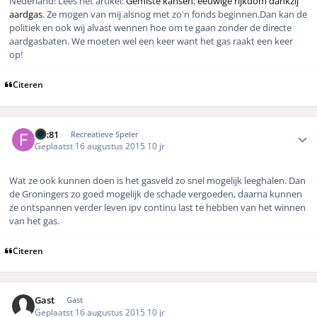
Nederland! Lees het artikel:
Gemiste kansen: eeuwige rijkdom dankzij
aardgas
. Ze mogen van mij alsnog met zo'n fonds beginnen.Dan kan de
politiek en ook wij alvast wennen hoe om te gaan zonder de directe
aardgasbaten. We moeten wel een keer want het gas raakt een keer
op!
Citeren
Author stats
fox81
Recreatieve Speler
Geplaatst
16 augustus 2015
10 jr
Wat ze ook kunnen doen is het gasveld zo snel mogelijk leeghalen. Dan
de Groningers zo goed mogelijk de schade vergoeden, daarna kunnen
ze ontspannen verder leven ipv continu last te hebben van het winnen
van het gas.
Citeren
Gast
Gast
Geplaatst
16 augustus 2015
10 jr