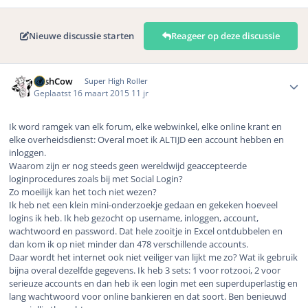
Nieuwe discussie starten
Reageer op deze discussie
Author stats
CashCow
Super High Roller
Geplaatst
16 maart 2015
11 jr
Ik word ramgek van elk forum, elke webwinkel, elke online krant en
elke overheidsdienst: Overal moet ik ALTIJD een account hebben en
inloggen.
Waarom zijn er nog steeds geen wereldwijd geaccepteerde
loginprocedures zoals bij met Social Login?
Zo moeilijk kan het toch niet wezen?
Ik heb net een klein mini-onderzoekje gedaan en gekeken hoeveel
logins ik heb. Ik heb gezocht op username, inloggen, account,
wachtwoord en password. Dat hele zooitje in Excel ontdubbelen en
dan kom ik op niet minder dan 478 verschillende accounts.
Daar wordt het internet ook niet veiliger van lijkt me zo? Wat ik gebruik
bijna overal dezelfde gegevens. Ik heb 3 sets: 1 voor rotzooi, 2 voor
serieuze accounts en dan heb ik een login met een superduperlastig en
lang wachtwoord voor online bankieren en dat soort. Ben benieuwd