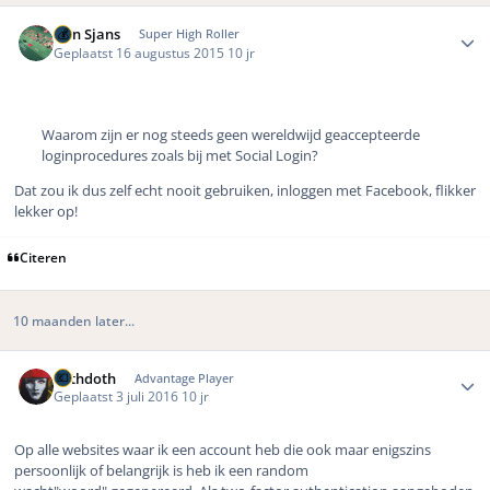
Author stats
Bon Sjans
Super High Roller
Geplaatst
16 augustus 2015
10 jr
Waarom zijn er nog steeds geen wereldwijd geaccepteerde
loginprocedures zoals bij met Social Login?
Dat zou ik dus zelf echt nooit gebruiken, inloggen met Facebook, flikker
lekker op!
Citeren
10 maanden later...
Author stats
bethdoth
Advantage Player
Geplaatst
3 juli 2016
10 jr
Op alle websites waar ik een account heb die ook maar enigszins
persoonlijk of belangrijk is heb ik een random