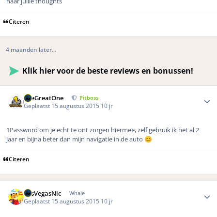
naar jullie thoughts
Citeren
4 maanden later...
Klik hier voor de beste reviews en bonussen!
Author stats
TheGreatOne
Pitboss
Geplaatst
15 augustus 2015
10 jr
1Password om je echt te ont zorgen hiermee, zelf gebruik ik het al 2
jaar en bijna beter dan mijn navigatie in de auto
😊
Citeren
Author stats
LasVegasNic
Whale
Geplaatst
15 augustus 2015
10 jr