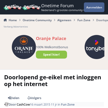
Spring naar bijdragen
Onetime Forum
Aanmelden
Nederland's grootste community voor de spannende 
Home
Onetime Community
Algemeen
Fun Zone
Doorlope
Verberg Advertenties
Oranje Palace
100% Welkomstbonus
Speel hier!
Doorlopend ge-eikel met inloggen
op het internet
Delen
Volgers
Door
CashCow
16 maart 2015
11 jr
in
Fun Zone