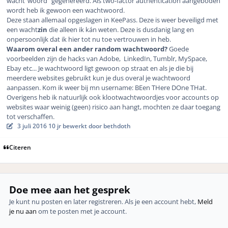
wacht"woord" gegenereerd. Als two-factor authentication aangeboden
wordt heb ik gewoon een wachtwoord.
Deze staan allemaal opgeslagen in KeePass. Deze is weer beveiligd met
een wacht
zin
die alleen ik kán weten. Deze is dusdanig lang en
onpersoonlijk dat ik hier tot nu toe vertrouwen in heb.
Waarom overal een ander random wachtwoord?
Goede
voorbeelden zijn de hacks van Adobe, LinkedIn, Tumblr, MySpace,
Ebay etc... Je wachtwoord ligt gewoon op straat en als je die bij
meerdere websites gebruikt kun je dus overal je wachtwoord
aanpassen. Kom ik weer bij mn username: BEen THere DOne THat.
Overigens heb ik natuurlijk ook klootwachtwoordjes voor accounts op
websites waar weinig (geen) risico aan hangt, mochten ze daar toegang
tot verschaffen.
3 juli 2016
10 jr
bewerkt door bethdoth
Citeren
Doe mee aan het gesprek
Je kunt nu posten en later registreren. Als je een account hebt,
Meld
je nu aan
om te posten met je account.