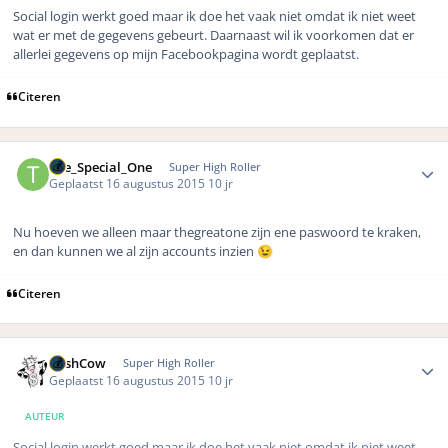
Social login werkt goed maar ik doe het vaak niet omdat ik niet weet
wat er met de gegevens gebeurt. Daarnaast wil ik voorkomen dat er
allerlei gegevens op mijn Facebookpagina wordt geplaatst.
Citeren
Author stats
The_Special_One
Super High Roller
Geplaatst
16 augustus 2015
10 jr
Nu hoeven we alleen maar thegreatone zijn ene paswoord te kraken,
en dan kunnen we al zijn accounts inzien
😉
Citeren
Author stats
CashCow
Super High Roller
Geplaatst
16 augustus 2015
10 jr
AUTEUR
Social login werkt goed maar ik doe het vaak niet omdat ik niet weet