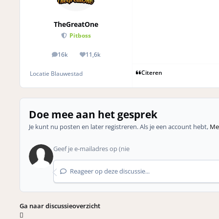
TheGreatOne
Pitboss
16k
11,6k
posts
Reputation
Citeren
Locatie
Blauwestad
Doe mee aan het gesprek
Je kunt nu posten en later registreren. Als je een account hebt,
Mel
Reageer op deze discussie...
Ga naar discussieoverzicht