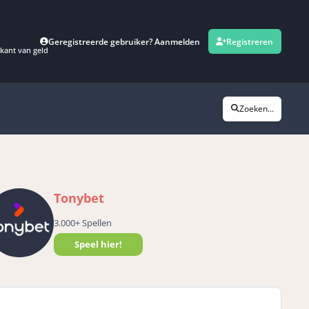
Geregistreerde gebruiker? Aanmelden
Registreren
kant van geld
Zoeken...
Tonybet
3.000+ Spellen
Speel hier!