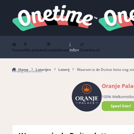
Spring naar bijdragen
Forum
Alle activiteit
Leaderboard
Info
Onetime.nl
Home
Loterijen
Loterij
Waarom is de Duitse lotto nog st
Verberg Advertenties
Oranje Pala
100% Welkomstb
Speel hier!