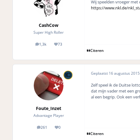
Wij speelden vroeger met 
https://www.nkl.de/nkl_st
CashCow
Super High Roller
1,3k
73
posts
Reputation
Citeren
Geplaatst
16 augustus 201
Zelf speel ik de Duitse lot
dat mijn vader met een gro
al een begrip. Ook een ver
Foute_Inzet
Advantage Player
261
0
posts
Reputation
Citeren