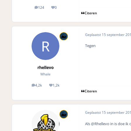
124
0
posts
Reputation
Citeren
Geplaatst
15 september 20
Tegen
rhellevo
Whale
4,2k
1,2k
posts
Reputation
Citeren
Geplaatst
15 september 20
Als @Rhellevo in is doe i