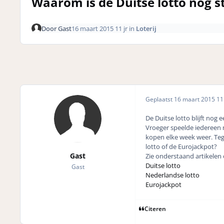
Waarom is de Duitse lotto nog s
Door
Gast
16 maart 2015
11 jr
in
Loterij
Geplaatst
16 maart 2015
11 
De Duitse lotto blijft nog e
Vroeger speelde iedereen 
kopen elke week weer. Te
lotto of de Eurojackpot?
Gast
Zie onderstaand artikele
Duitse lotto
Gast
Nederlandse lotto
Eurojackpot
Citeren