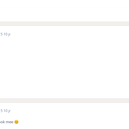
15
10 jr
15
10 jr
k ook mee
😊