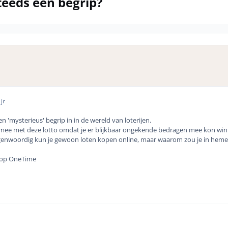
teeds een begrip?
jr
en 'mysterieus' begrip in in de wereld van loterijen.
mee met deze lotto omdat je er blijkbaar ongekende bedragen mee kon win
genwoordig kun je gewoon loten kopen online, maar waarom zou je in heme
n op OneTime