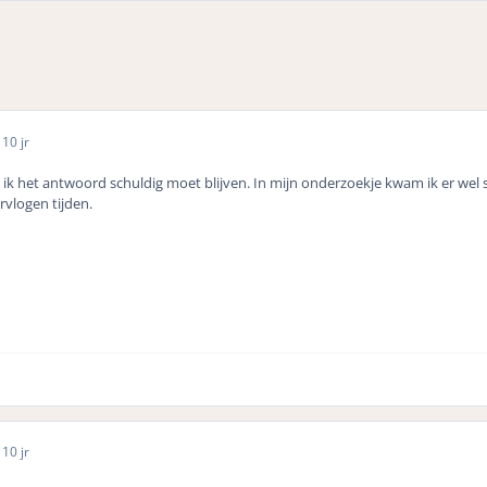
5
10 jr
k het antwoord schuldig moet blijven. In mijn onderzoekje kwam ik er wel sn
vlogen tijden.
5
10 jr