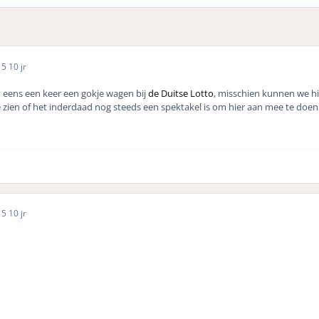
15
10 jr
h eens een keer een gokje wagen bij
de Duitse Lotto
, misschien kunnen we hie
 te zien of het inderdaad nog steeds een spektakel is om hier aan mee te doen
15
10 jr