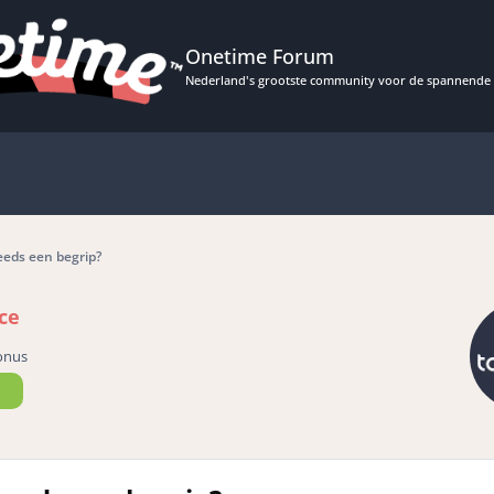
Onetime Forum
Nederland's grootste community voor de spannende 
eeds een begrip?
ce
onus