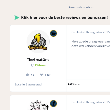
4 maanden later...
Klik hier voor de beste reviews en bonussen!
Geplaatst
16 augustus 201
Hele goede vraag waarvan i
deze wel kenden vanuit ver
TheGreatOne
Pitboss
16k
11,6k
posts
Reputation
Citeren
Locatie
Blauwestad
Geplaatst
16 augustus 201