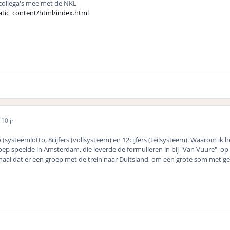
collega's mee met de NKL
atic_content/html/index.html
5
10 jr
to (systeemlotto, 8cijfers (vollsysteem) en 12cijfers (teilsysteem). Waarom ik
ep speelde in Amsterdam, die leverde de formulieren in bij "Van Vuure", op
haal dat er een groep met de trein naar Duitsland, om een grote som met ge