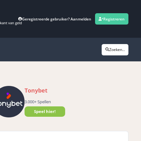
Geregistreerde gebruiker? Aanmelden
Registreren
kant van geld
Zoeken...
Tonybet
3.000+ Spellen
Speel hier!