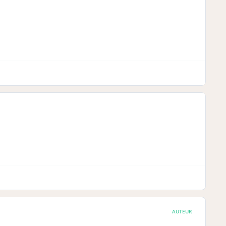
AUTEUR