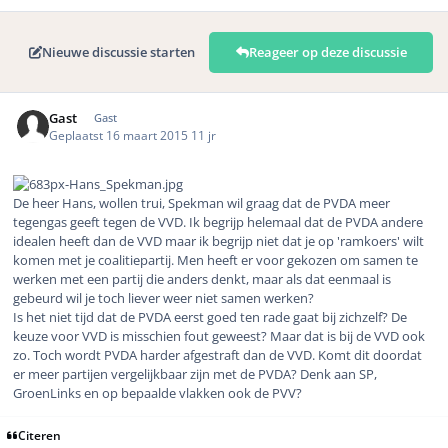
Nieuwe discussie starten
Reageer op deze discussie
Gast
Gast
Geplaatst
16 maart 2015
11 jr
De heer Hans, wollen trui, Spekman wil graag dat de PVDA meer
tegengas geeft tegen de VVD. Ik begrijp helemaal dat de PVDA andere
idealen heeft dan de VVD maar ik begrijp niet dat je op 'ramkoers' wilt
komen met je coalitiepartij. Men heeft er voor gekozen om samen te
werken met een partij die anders denkt, maar als dat eenmaal is
gebeurd wil je toch liever weer niet samen werken?
Is het niet tijd dat de PVDA eerst goed ten rade gaat bij zichzelf? De
keuze voor VVD is misschien fout geweest? Maar dat is bij de VVD ook
zo. Toch wordt PVDA harder afgestraft dan de VVD. Komt dit doordat
er meer partijen vergelijkbaar zijn met de PVDA? Denk aan SP,
GroenLinks en op bepaalde vlakken ook de PVV?
Citeren