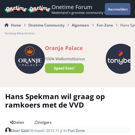
Spring naar bijdragen
Onetime Forum
Aanmelden
Nederland's grootste community voor de spannende 
Home
Onetime Community
Algemeen
Fun Zone
Hans Sp
Verberg Advertenties
Oranje Palace
100% Welkomstbonus
Speel hier!
Hans Spekman wil graag op
ramkoers met de VVD
Delen
Volgers
Door
Gast
16 maart 2015
11 jr
in
Fun Zone