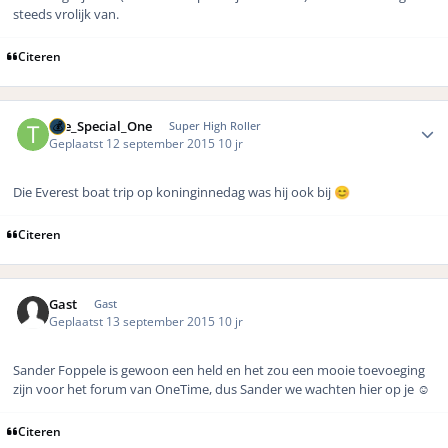
steeds vrolijk van.
Citeren
Author stats
The_Special_One
Super High Roller
Geplaatst
12 september 2015
10 jr
Die Everest boat trip op koninginnedag was hij ook bij
😊
Citeren
Gast
Gast
Geplaatst
13 september 2015
10 jr
Sander Foppele is gewoon een held en het zou een mooie toevoeging
zijn voor het forum van OneTime, dus Sander we wachten hier op je ☺️
Citeren