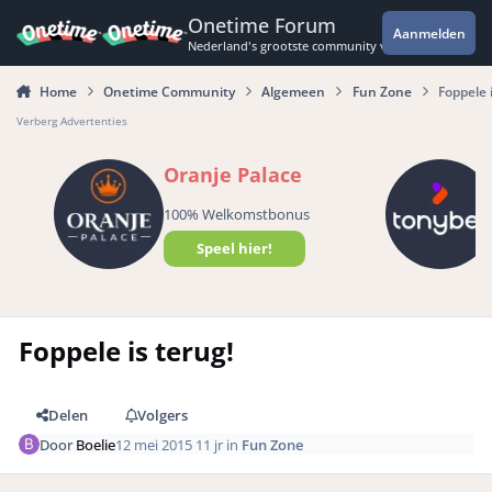
Spring naar bijdragen
Onetime Forum
Aanmelden
Nederland's grootste community voor de spannende 
Home
Onetime Community
Algemeen
Fun Zone
Foppele 
Verberg Advertenties
Oranje Palace
100% Welkomstbonus
Speel hier!
Foppele is terug!
Delen
Volgers
Door
Boelie
12 mei 2015
11 jr
in
Fun Zone