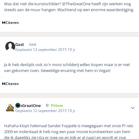
Was dat niet die kunstschilder? @TheGreatOne heeft zijn werken nog
steeds aan de muur hangen. Wachtend op een enorme waardestijging.
Citeren
Gast
Gast
Geplaatst
12 september 2015
10 jr
Ja ik heb destijds ook zo'n mooi schilderij willen kopen maar is er niet
van gekomen toen. Geweldige ervaring met hem in Vegas!
Citeren
Author stats
TheGreatOne
Pitboss
Geplaatst
12 september 2015
10 jr
Hahaha klopt helemaal Sander Foppele is meegegaan met onze PI reis
2009 en inderdaad ik heb nog een paar mooie kunstwerken van hem
die ik dagelijks zie (sta er mee op en kijk er al naar) en wordt er nog