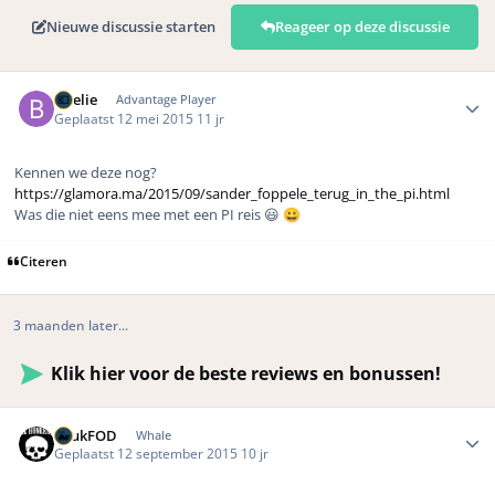
Nieuwe discussie starten
Reageer op deze discussie
Author stats
Boelie
Advantage Player
Geplaatst
12 mei 2015
11 jr
Kennen we deze nog?
https://glamora.ma/2015/09/sander_foppele_terug_in_the_pi.html
Was die niet eens mee met een PI reis 😃
😀
Citeren
3 maanden later...
Klik hier voor de beste reviews en bonussen!
Author stats
LuukFOD
Whale
Geplaatst
12 september 2015
10 jr