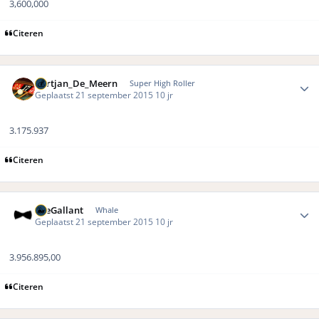
3,600,000
Citeren
Author stats
Gertjan_De_Meern
Super High Roller
Geplaatst
21 september 2015
10 jr
3.175.937
Citeren
Author stats
TheGallant
Whale
Geplaatst
21 september 2015
10 jr
3.956.895,00
Citeren