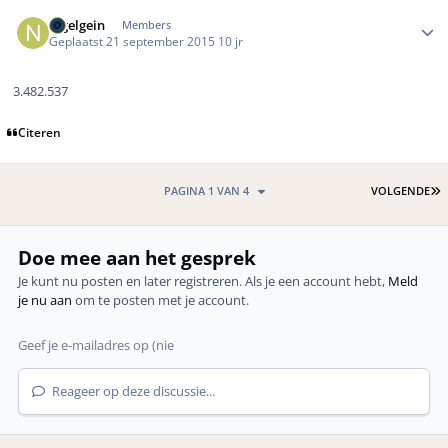
Author stats
nigelgein
Members
Geplaatst
21 september 2015
10 jr
3.482.537
Citeren
L
PAGINA 1 VAN 4
VOLGENDE
Doe mee aan het gesprek
Je kunt nu posten en later registreren. Als je een account hebt,
Meld
je nu aan
om te posten met je account.
Reageer op deze discussie...