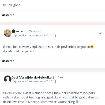
Keur ik goed
Citeren
Author stats
wauzzzzz
Members
Geplaatst
20 september 2015
10 jr
Ik niet, ben ik weer verplicht om €35 in de prullenbak te gooien
🙁
#postcodeloterijeffect
Citeren
Gast [Verwijderde Gebruiker]
Gast
Geplaatst
20 september 2015
10 jr
€4.216.112,02. Haast niemand speelt max. bet en kleinere Jackpots
vallen vaker zodat het nog lang gaat duren voordat hij gaat vallen op
de nieuwe kast (ok, beetje 'slecht weer' voorspelling 😉 ).