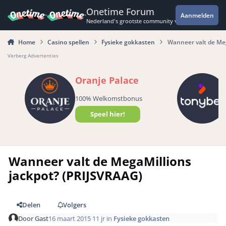
Spring naar bijdragen
Onetime Forum
Aanmelden
Nederland's grootste community voor de spannende 
Home
Casino spellen
Fysieke gokkasten
Wanneer valt de Meg
Verberg Advertenties
Oranje Palace
100% Welkomstbonus
Speel hier!
Wanneer valt de MegaMillions
jackpot? (PRIJSVRAAG)
Delen
Volgers
Door
Gast
16 maart 2015
11 jr
in
Fysieke gokkasten