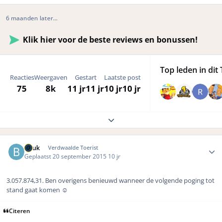
6 maanden later...
Klik hier voor de beste reviews en bonussen!
Top leden in dit 
Reacties
Weergaven
Gestart
Laatste post
75
8k
11 jr
11 jr
10 jr
10 jr
Expand topic overview
Author stats
Beuk
Verdwaalde Toerist
Geplaatst
20 september 2015
10 jr
3.057.874,31. Ben overigens benieuwd wanneer de volgende poging tot
stand gaat komen ☺️
Citeren