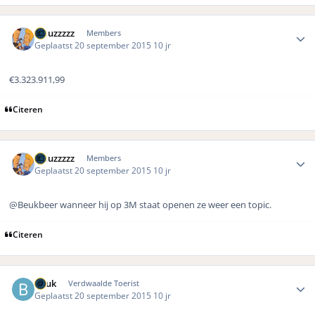
Author stats
wauzzzzz
Members
Geplaatst
20 september 2015
10 jr
€3.323.911,99
Citeren
Author stats
wauzzzzz
Members
Geplaatst
20 september 2015
10 jr
@Beukbeer wanneer hij op 3M staat openen ze weer een topic.
Citeren
Author stats
Beuk
Verdwaalde Toerist
Geplaatst
20 september 2015
10 jr