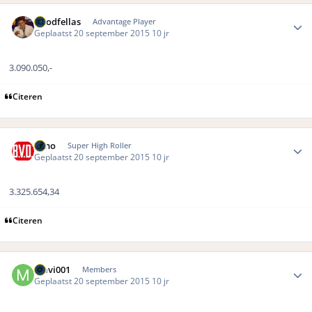
Author stats
Goodfellas
Advantage Player
Geplaatst
20 september 2015
10 jr
3.090.050,-
Citeren
Author stats
Reno
Super High Roller
Geplaatst
20 september 2015
10 jr
3.325.654,34
Citeren
Author stats
mavi001
Members
Geplaatst
20 september 2015
10 jr