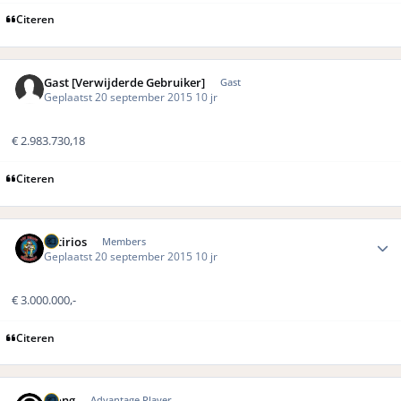
Citeren
Gast [Verwijderde Gebruiker]
Gast
Geplaatst
20 september 2015
10 jr
€ 2.983.730,18
Citeren
Author stats
Sotirios
Members
Geplaatst
20 september 2015
10 jr
€ 3.000.000,-
Citeren
Author stats
pjong
Advantage Player