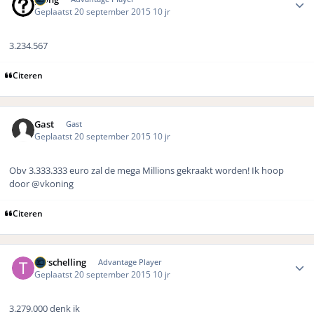
Geplaatst
20 september 2015
10 jr
3.234.567
Citeren
Gast
Gast
Geplaatst
20 september 2015
10 jr
Obv 3.333.333 euro zal de mega Millions gekraakt worden! Ik hoop
door @vkoning
Citeren
Author stats
Terschelling
Advantage Player
Geplaatst
20 september 2015
10 jr
3.279.000 denk ik