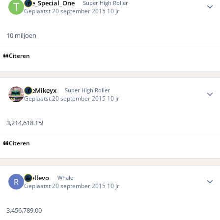
The_Special_One
Super High Roller
Geplaatst
20 september 2015
10 jr
10 miljoen
Citeren
Author stats
TheMikeyx
Super High Roller
Geplaatst
20 september 2015
10 jr
3,214,618.15!
Citeren
Author stats
rhellevo
Whale
Geplaatst
20 september 2015
10 jr
3,456,789.00