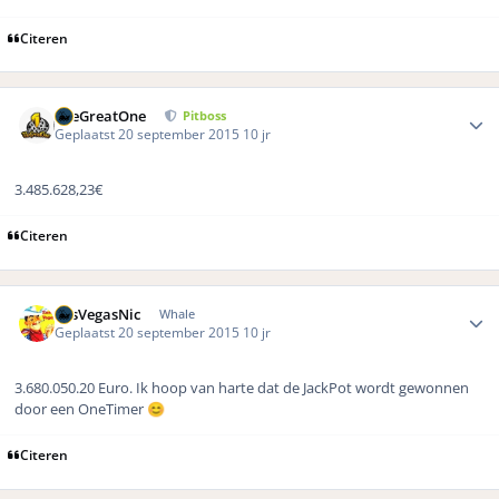
Citeren
Author stats
TheGreatOne
Pitboss
Geplaatst
20 september 2015
10 jr
3.485.628,23€
Citeren
Author stats
LasVegasNic
Whale
Geplaatst
20 september 2015
10 jr
3.680.050.20 Euro. Ik hoop van harte dat de JackPot wordt gewonnen
door een OneTimer
😊
Citeren