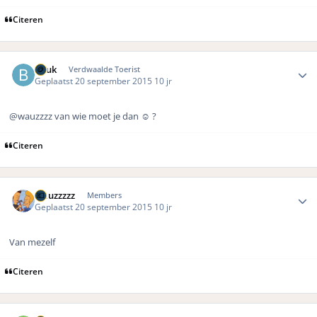
Citeren
Author stats
Beuk
Verdwaalde Toerist
Geplaatst
20 september 2015
10 jr
@wauzzzz van wie moet je dan ☺️ ?
Citeren
Author stats
wauzzzzz
Members
Geplaatst
20 september 2015
10 jr
Van mezelf
Citeren
Author stats