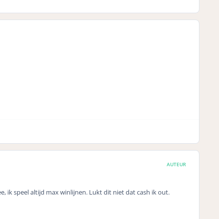
AUTEUR
 ik speel altijd max winlijnen. Lukt dit niet dat cash ik out.