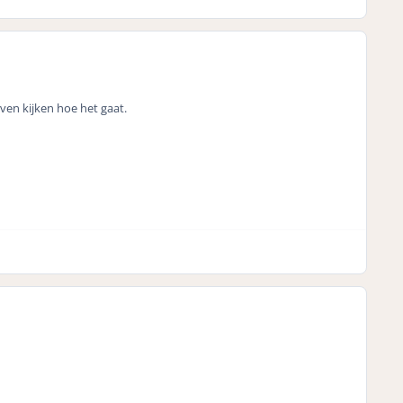
en kijken hoe het gaat.