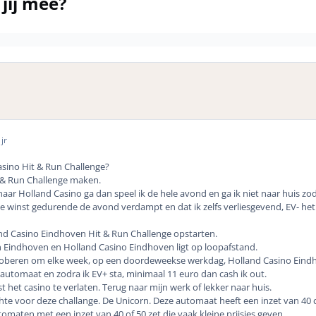
jij mee?
jr
sino Hit & Run Challenge?
t & Run Challenge maken.
aar Holland Casino ga dan speel ik de hele avond en ga ik niet naar huis zod
de winst gedurende de avond verdampt en dat ik zelfs verliesgevend, EV- het 
and Casino Eindhoven Hit & Run Challenge opstarten.
n Eindhoven en Holland Casino Eindhoven ligt op loopafstand.
roberen om elke week, op een doordeweekse werkdag, Holland Casino Eind
 automaat en zodra ik EV+ sta, minimaal 11 euro dan cash ik out.
 het casino te verlaten. Terug naar mijn werk of lekker naar huis.
chte voor deze challange. De Unicorn. Deze automaat heeft een inzet van 40 
omaten met een inzet van 40 of 50 zet die vaak kleine prijsjes geven.