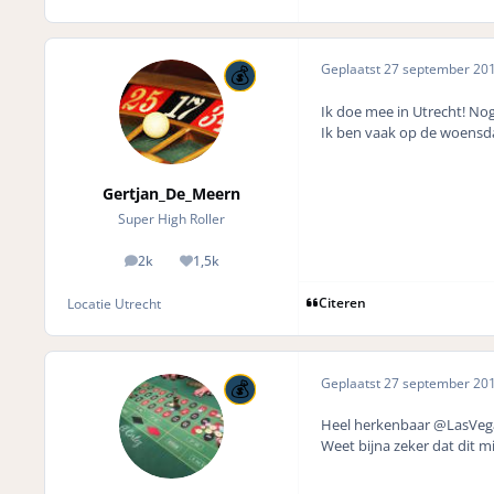
Geplaatst
27 september 20
Ik doe mee in Utrecht! Nog
Ik ben vaak op de woensda
Gertjan_De_Meern
Super High Roller
2k
1,5k
posts
Reputation
Citeren
Locatie
Utrecht
Geplaatst
27 september 20
Heel herkenbaar @LasVegas
Weet bijna zeker dat dit m