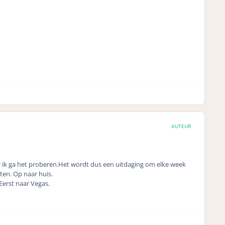
AUTEUR
ar ik ga het proberen.Het wordt dus een uitdaging om elke week
ten. Op naar huis.
 Eerst naar Vegas.