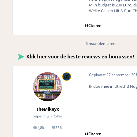
Mijn budget is 200 Euro, d
Welke Casino Hit & Run Cha
Citeren
6 maanden later...
Klik hier voor de beste reviews en bonussen!
Geplaatst
27 september 20
Ik doe mee in Utrecht! Nog
TheMikeyx
Super High Roller
1,8k
336
posts
Reputation
Citeren