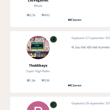
LasVegasNic
Whale
3,5k
493
posts
Reputation
Citeren
Geplaatst
27 september 20
Ik zou het idd niet kunnen
TheMikeyx
Super High Roller
1,8k
336
posts
Reputation
Citeren
Geplaatst
28 september 20