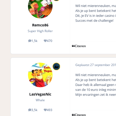
Wil niet mierenneuken, ma
Als je up bent betekent het
Dit, je EV is in ieder casino
Succes met de challenge!
Remco86
Super High Roller
1,5k
470
posts
Reputation
Citeren
Geplaatst
27 september 20
Wil niet mierenneuken, ma
Als je up bent betekent het
Daar heb ik allemaal geen 
van de 10 euro inleg minim
LasVegasNic
Mijn ervaringen zet ik neer
Whale
3,5k
493
posts
Reputation
Citeren