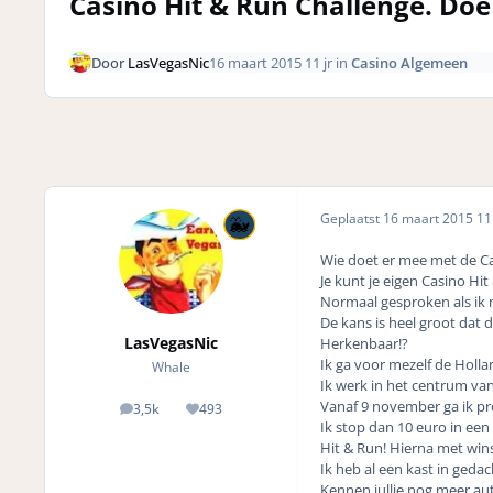
Casino Hit & Run Challenge. Doe 
Door
LasVegasNic
16 maart 2015
11 jr
in
Casino Algemeen
Geplaatst
16 maart 2015
11 
Wie doet er mee met de Ca
Je kunt je eigen Casino Hi
Normaal gesproken als ik n
De kans is heel groot dat 
LasVegasNic
Herkenbaar!?
Ik ga voor mezelf de Holl
Whale
Ik werk in het centrum va
Vanaf 9 november ga ik p
3,5k
493
posts
Reputation
Ik stop dan 10 euro in een
Hit & Run! Hierna met winst
Ik heb al een kast in geda
Kennen jullie nog meer aut