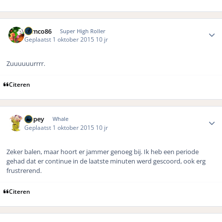
Author stats
Remco86
Super High Roller
Geplaatst
1 oktober 2015
10 jr
Zuuuuuurrrr.
Citeren
Author stats
Dopey
Whale
Geplaatst
1 oktober 2015
10 jr
Zeker balen, maar hoort er jammer genoeg bij. Ik heb een periode
gehad dat er continue in de laatste minuten werd gescoord, ook erg
frustrerend.
Citeren
Author stats