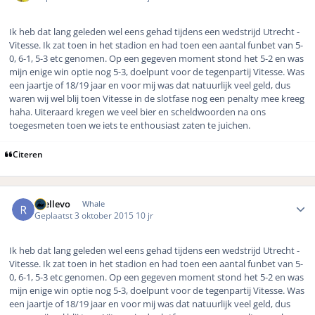
Ik heb dat lang geleden wel eens gehad tijdens een wedstrijd Utrecht -
Vitesse. Ik zat toen in het stadion en had toen een aantal funbet van 5-
0, 6-1, 5-3 etc genomen. Op een gegeven moment stond het 5-2 en was
mijn enige win optie nog 5-3, doelpunt voor de tegenpartij Vitesse. Was
een jaartje of 18/19 jaar en voor mij was dat natuurlijk veel geld, dus
waren wij wel blij toen Vitesse in de slotfase nog een penalty mee kreeg
haha. Uiteraard kregen we veel bier en scheldwoorden na ons
toegesmeten toen we iets te enthousiast zaten te juichen.
Citeren
Author stats
rhellevo
Whale
Geplaatst
3 oktober 2015
10 jr
Ik heb dat lang geleden wel eens gehad tijdens een wedstrijd Utrecht -
Vitesse. Ik zat toen in het stadion en had toen een aantal funbet van 5-
0, 6-1, 5-3 etc genomen. Op een gegeven moment stond het 5-2 en was
mijn enige win optie nog 5-3, doelpunt voor de tegenpartij Vitesse. Was
een jaartje of 18/19 jaar en voor mij was dat natuurlijk veel geld, dus