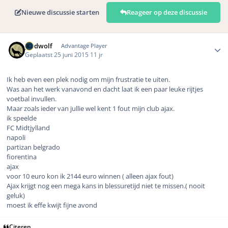
Nieuwe discussie starten
Reageer op deze discussie
Author stats
geldwolf
Advantage Player
Geplaatst
25 juni 2015
11 jr
Ik heb even een plek nodig om mijn frustratie te uiten.
Was aan het werk vanavond en dacht laat ik een paar leuke rijtjes
voetbal invullen.
Maar zoals ieder van jullie wel kent 1 fout mijn club ajax.
ik speelde
FC Midtjylland
napoli
partizan belgrado
fiorentina
ajax
voor 10 euro kon ik 2144 euro winnen ( alleen ajax fout)
Ajax krijgt nog een mega kans in blessuretijd niet te missen.( nooit
geluk)
moest ik effe kwijt fijne avond
Citeren