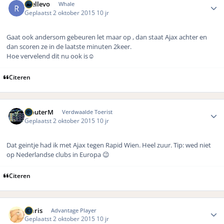
rhellevo
Whale
Geplaatst
2 oktober 2015
10 jr
Gaat ook andersom gebeuren let maar op , dan staat Ajax achter en
dan scoren ze in de laatste minuten 2keer.
Hoe vervelend dit nu ook is☺️
Citeren
Author stats
WouterM
Verdwaalde Toerist
Geplaatst
2 oktober 2015
10 jr
Dat geintje had ik met Ajax tegen Rapid Wien. Heel zuur. Tip: wed niet
op Nederlandse clubs in Europa 😉
Citeren
Author stats
maris
Advantage Player
Geplaatst
2 oktober 2015
10 jr