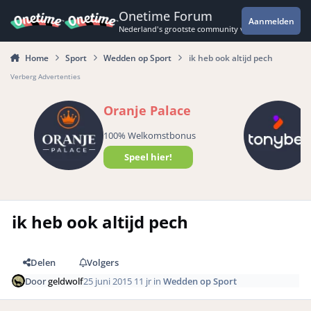
Spring naar bijdragen
Onetime Forum
Aanmelden
Nederland's grootste community voor de spannende 
Home
Sport
Wedden op Sport
ik heb ook altijd pech
Verberg Advertenties
Oranje Palace
100% Welkomstbonus
Speel hier!
ik heb ook altijd pech
Delen
Volgers
Door
geldwolf
25 juni 2015
11 jr
in
Wedden op Sport