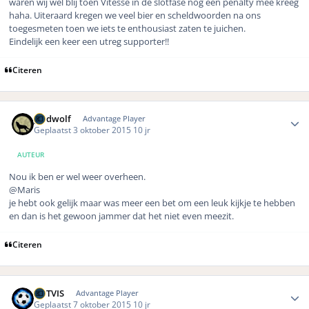
waren wij wel blij toen Vitesse in de slotfase nog een penalty mee kreeg
haha. Uiteraard kregen we veel bier en scheldwoorden na ons
toegesmeten toen we iets te enthousiast zaten te juichen.
Eindelijk een keer een utreg supporter!!
Citeren
Author stats
geldwolf
Advantage Player
Geplaatst
3 oktober 2015
10 jr
AUTEUR
Nou ik ben er wel weer overheen.
@Maris
je hebt ook gelijk maar was meer een bet om een leuk kijkje te hebben
en dan is het gewoon jammer dat het niet even meezit.
Citeren
Author stats
ROTVIS
Advantage Player
Geplaatst
7 oktober 2015
10 jr