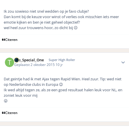
Ik zou sowieso niet snel wedden op je favo clubje?
Dan komt bij de keuze voor winst of verlies ook misschien iets meer
emotie kijken en ben je niet geheel objectief?
wel heel zuur trouwens hoor, zo dicht bij ☹️
Citeren
Author stats
The_Special_One
Super High Roller
Geplaatst
2 oktober 2015
10 jr
Dat geintje had ik met Ajax tegen Rapid Wien. Heel zuur. Tip: wed niet
op Nederlandse clubs in Europa 😉
Ik wed altijd tegen ze, als ze een goed resultaat halen leuk voor NL, en
zoniet leuk voor mij
😛
Citeren
Author stats