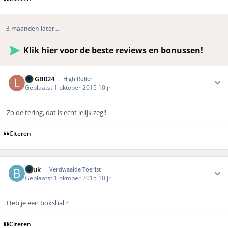
3 maanden later...
Klik hier voor de beste reviews en bonussen!
Author stats
LMGB024
High Roller
Geplaatst
1 oktober 2015
10 jr
Zo de tering, dat is echt lelijk zeg!!
Citeren
Author stats
Beuk
Verdwaalde Toerist
Geplaatst
1 oktober 2015
10 jr
Heb je een boksbal ?
Citeren