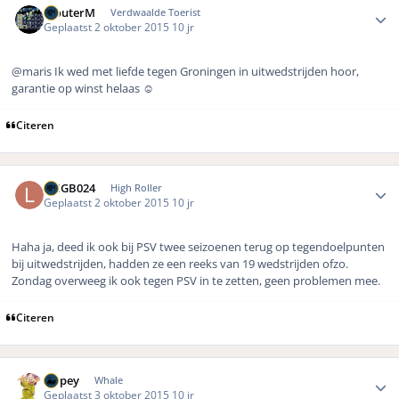
WouterM
Verdwaalde Toerist
Geplaatst
2 oktober 2015
10 jr
@maris Ik wed met liefde tegen Groningen in uitwedstrijden hoor,
garantie op winst helaas ☺️
Citeren
Author stats
LMGB024
High Roller
Geplaatst
2 oktober 2015
10 jr
Haha ja, deed ik ook bij PSV twee seizoenen terug op tegendoelpunten
bij uitwedstrijden, hadden ze een reeks van 19 wedstrijden ofzo.
Zondag overweeg ik ook tegen PSV in te zetten, geen problemen mee.
Citeren
Author stats
Dopey
Whale
Geplaatst
3 oktober 2015
10 jr