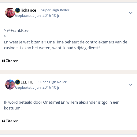
Author stats
Hillichance
Super High Roller
Geplaatst
5 juni 2016
10 jr
> @FrankK zei:
>
En weet je wat bizar is?! OneTime beheert de controlekamers van de
casino's. Ik kan het weten, want ik had vrijdag dienst!
Citeren
Author stats
ROELETTE
Super High Roller
Geplaatst
5 juni 2016
10 jr
Ik word betaald door Onetime! En willem alexander is tgo in een
kostuum!
Citeren