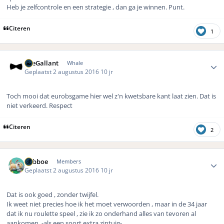
Heb je zelfcontrole en een strategie , dan ga je winnen. Punt.
Citeren
1
Author stats
TheGallant
Whale
Geplaatst
2 augustus 2016
10 jr
Toch mooi dat eurobsgame hier wel z'n kwetsbare kant laat zien. Dat is
niet verkeerd. Respect
Citeren
2
Author stats
babboe
Members
Geplaatst
2 augustus 2016
10 jr
Dat is ook goed , zonder twijfel.
Ik weet niet precies hoe ik het moet verwoorden , maar in de 34 jaar
dat ik nu roulette speel , zie ik zo onderhand alles van tevoren al
aankomen -als een soort extra zintuig- .