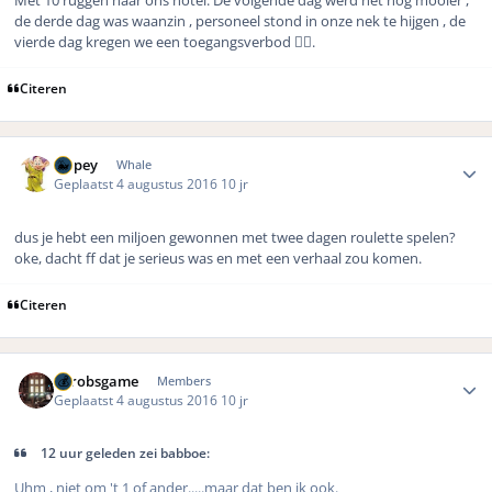
Met 10 ruggen naar ons hotel. De volgende dag werd het nog mooier ,
de derde dag was waanzin , personeel stond in onze nek te hijgen , de
vierde dag kregen we een toegangsverbod 😵‍💫.
Citeren
Author stats
Dopey
Whale
Geplaatst
4 augustus 2016
10 jr
dus je hebt een miljoen gewonnen met twee dagen roulette spelen?
oke, dacht ff dat je serieus was en met een verhaal zou komen.
Citeren
Author stats
eurobsgame
Members
Geplaatst
4 augustus 2016
10 jr
12 uur geleden zei babboe:
Uhm , niet om 't 1 of ander.....maar dat ben ik ook.