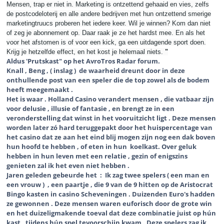
Mensen, trap er niet in. Marketing is ontzettend gehaaid en vies, zelfs
de postcodeloterij en alle andere bedrijven met hun ontzettend smerige
marketingtruucs proberen het iedere keer. Wil je winnen? Kom dan niet
of zeg je abonnement op. Daar raak je ze het hardst mee. En als het
voor het afstomen is of voor een kick, ga een uitdagende sport doen.
Krijg je hetzelfde effect, en het kost je helemaal niets.
"
Aldus 'Prutskast" op het AvroTros Radar forum.
Knall , Beng , ( inslag ) de waarheid dreunt door in deze
onthullende post van een speler die de top zowel als de bodem
heeft meegemaakt .
Het is waar . Holland Casino verandert mensen , die vatbaar zijn
voor delusie , illusie of fantasie , en brengt ze in een
veronderstelling dat winst in het vooruitzicht ligt . Deze mensen
worden later zó hard teruggepakt door het huispercentage van
het casino dat ze aan het eind blij mogen zijn nog een dak boven
hun hoofd te hebben , of eten in hun koelkast. Over geluk
hebben in hun leven met een relatie , gezin of enigszins
genieten zal ik het even niet hebben .
Jaren geleden gebeurde het : Ik zag twee spelers ( een man en
een vrouw ) , een paartje , die 9 van de 9 hitten op de Aristocrat
Bingo kasten in casino Scheveningen . Duizenden Euro's hadden
ze gewonnen . Deze mensen waren euforisch door de grote win
en het duizeligmakende toeval dat deze combinatie juist op hún
kast , tijdens hún spel tevoorschijn kwam . Deze spelers zag ik