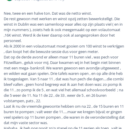
Nee, twee en een halve ton. Dat was de netto winst.
De rest gewoon met werken en winst opzij zetten bewerkstelligt. Die
winst in Dublin was een samenloop waar alles op zijn plaats viel ( en in
mijn nummers ), zoiets heb ik ook meegemaakt op een volautomaat
,16K winst. Werd ik de keer daarop ook al aangesproken door het
personeel.
Als ik 2000 in een volautomaat moet gooien om 100 winst te verkrijgen
, dan loopt het die bewuste sessie dus voor geen meter.
Dat op de derde avond er alleen maar 11 buren viel , was pech voor
Fitzwilliam , geluk voor mij. Daar kwamen wij in het begin niet binnen
met een mega- bankroll. We waren gewoon een avondje uitgeweest ,
en wilden wat gaan spelen. Drie tafels waren open , en op alle drie heb
ik toegeslagen. Van 5 naar 11 , dat was hun pech die dagen....die combi
bleef vallen , geen hond begreep wat ik aan het doen was: zo pomp ik
die 11 , zo pomp ik de 5 , en wat viel het allemaal schoolvoorbeeld ; na
die 5 weer de 11. Na 11 de 22 , de 33 , weer de 5 , en 26 buren
volstampen, pats , 22.
Laat ik nu de vreemde gewoonte hebben om na 22 , de 15 buren en 11
buren te pompen ; valt weer die 11.....maar we kregen bijval; er gingen
veel spelers op 11 buren pompen , die waren in de veronderstelling dat
dat mijn vaste sector was.
Hahaha , ik heb nog nooit zo'n stapel op de 11 gezien als toen , valt ie