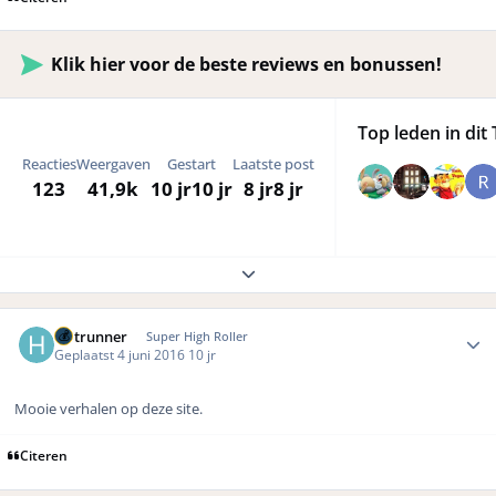
Klik hier voor de beste reviews en bonussen!
Top leden in dit 
Reacties
Weergaven
Gestart
Laatste post
123
41,9k
10 jr
10 jr
8 jr
8 jr
Expand topic overview
Author stats
Hotrunner
Super High Roller
Geplaatst
4 juni 2016
10 jr
Mooie verhalen op deze site.
Citeren