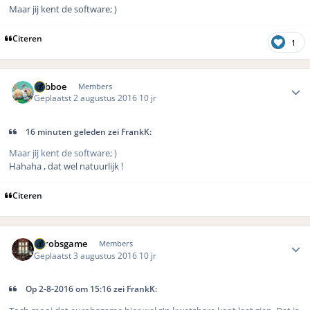
Maar jij kent de software; )
Citeren
1
Author stats
babboe
Members
Geplaatst
2 augustus 2016
10 jr
16 minuten geleden zei FrankK:
Maar jij kent de software; )
Hahaha , dat wel natuurlijk !
Citeren
Author stats
eurobsgame
Members
Geplaatst
3 augustus 2016
10 jr
Op ‎2‎-‎8‎-‎2016 om 15:16 zei FrankK: