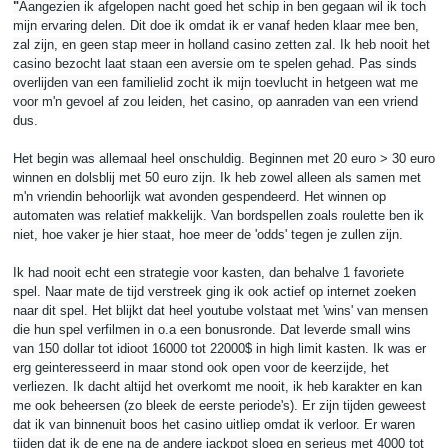
"
Aangezien ik afgelopen nacht goed het schip in ben gegaan wil ik toch
mijn ervaring delen. Dit doe ik omdat ik er vanaf heden klaar mee ben,
zal zijn, en geen stap meer in holland casino zetten zal. Ik heb nooit het
casino bezocht laat staan een aversie om te spelen gehad. Pas sinds
overlijden van een familielid zocht ik mijn toevlucht in hetgeen wat me
voor m'n gevoel af zou leiden, het casino, op aanraden van een vriend
dus.
Het begin was allemaal heel onschuldig. Beginnen met 20 euro > 30 euro
winnen en dolsblij met 50 euro zijn. Ik heb zowel alleen als samen met
m'n vriendin behoorlijk wat avonden gespendeerd. Het winnen op
automaten was relatief makkelijk. Van bordspellen zoals roulette ben ik
niet, hoe vaker je hier staat, hoe meer de 'odds' tegen je zullen zijn.
Ik had nooit echt een strategie voor kasten, dan behalve 1 favoriete
spel. Naar mate de tijd verstreek ging ik ook actief op internet zoeken
naar dit spel. Het blijkt dat heel youtube volstaat met 'wins' van mensen
die hun spel verfilmen in o.a een bonusronde. Dat leverde small wins
van 150 dollar tot idioot 16000 tot 22000$ in high limit kasten. Ik was er
erg geinteresseerd in maar stond ook open voor de keerzijde, het
verliezen. Ik dacht altijd het overkomt me nooit, ik heb karakter en kan
me ook beheersen (zo bleek de eerste periode's). Er zijn tijden geweest
dat ik van binnenuit boos het casino uitliep omdat ik verloor. Er waren
tijden dat ik de ene na de andere jackpot sloeg en serieus met 4000 tot