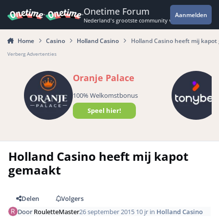
Spring naar bijdragen
Onetime Forum
Aanmelden
Nederland's grootste community voor de spannende 
Home
Casino
Holland Casino
Holland Casino heeft mij kapo
Verberg Advertenties
Oranje Palace
100% Welkomstbonus
Speel hier!
Holland Casino heeft mij kapot
gemaakt
Delen
Volgers
Door
RouletteMaster
26 september 2015
10 jr
in
Holland Casino