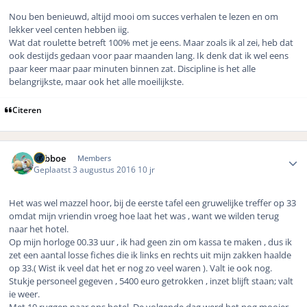
Nou ben benieuwd, altijd mooi om succes verhalen te lezen en om
lekker veel centen hebben iig.
Wat dat roulette betreft 100% met je eens. Maar zoals ik al zei, heb dat
ook destijds gedaan voor paar maanden lang. Ik denk dat ik wel eens
paar keer maar paar minuten binnen zat. Discipline is het alle
belangrijkste, maar ook het alle moeilijkste.
Citeren
Author stats
babboe
Members
Geplaatst
3 augustus 2016
10 jr
Het was wel mazzel hoor, bij de eerste tafel een gruwelijke treffer op 33
omdat mijn vriendin vroeg hoe laat het was , want we wilden terug
naar het hotel.
Op mijn horloge 00.33 uur , ik had geen zin om kassa te maken , dus ik
zet een aantal losse fiches die ik links en rechts uit mijn zakken haalde
op 33.( Wist ik veel dat het er nog zo veel waren ). Valt ie ook nog.
Stukje personeel gegeven , 5400 euro getrokken , inzet blijft staan; valt
ie weer.