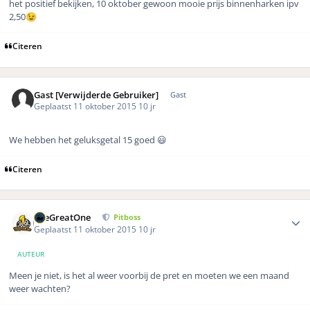
het positief bekijken, 10 oktober gewoon mooie prijs binnenharken ipv
2,50
😉
Citeren
Gast [Verwijderde Gebruiker]
Gast
Geplaatst
11 oktober 2015
10 jr
We hebben het geluksgetal 15 goed 😃
Citeren
Author stats
TheGreatOne
Pitboss
Geplaatst
11 oktober 2015
10 jr
AUTEUR
Meen je niet, is het al weer voorbij de pret en moeten we een maand
weer wachten?