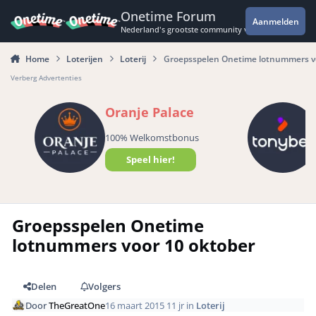
Spring naar bijdragen
Onetime Forum
Aanmelden
Nederland's grootste community voor de spannende 
Home
Loterijen
Loterij
Groepsspelen Onetime lotnummers vo
Verberg Advertenties
Oranje Palace
100% Welkomstbonus
Speel hier!
Groepsspelen Onetime
lotnummers voor 10 oktober
Delen
Volgers
Door
TheGreatOne
16 maart 2015
11 jr
in
Loterij