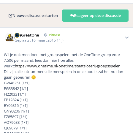
Nieuwe discussie starten
Reageer op deze discussie
Author stats
TheGreatOne
Pitboss
Geplaatst
16 maart 2015
11 jr
Wil je ook meedoen met groepspelen met de OneTime groep voor
7.50€ per maand, lees dan hier hoe alles
werkt:
https://www.onetime.nl/onetime/staatsloterij-groepsspelen
Dit zijn alle lotnummers die meespelen in onze poule, zal het nu dan
gaan gebeuren
😊
GW48251 [1/1]
EG33842 [1/1]
FJ22033 [1/1]
FP12824 [1/1]
BY06815 [1/1]
GN93206 [1/1]
EZ85897 [1/1]
AO79688 [1/1]
CJ69079 [1/1]