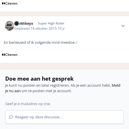
Citeren
Author stats
TheMikeyx
Super High Roller
Geplaatst
14 oktober 2015
10 jr
En benieuwd of ik volgende mnd meedoe..!
Citeren
Doe mee aan het gesprek
Je kunt nu posten en later registreren. Als je een account hebt,
Meld
je nu aan
om te posten met je account.
Reageer op deze discussie...