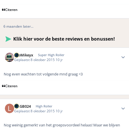
Citeren
6 maanden later...
Klik hier voor de beste reviews en bonussen!
Author stats
TheMikeyx
Super High Roller
Geplaatst
8 oktober 2015
10 jr
Nog even wachten tot volgende mnd graag <3
Citeren
Author stats
LMGB024
High Roller
Geplaatst
8 oktober 2015
10 jr
Nog weinig gemerkt van het groepsvoordeel helaas! Maar we blijven