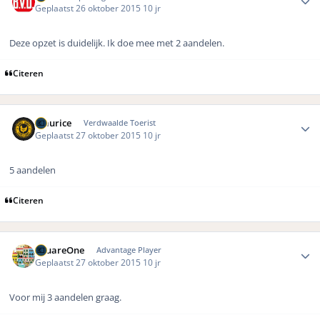
Geplaatst
26 oktober 2015
10 jr
Deze opzet is duidelijk. Ik doe mee met 2 aandelen.
Citeren
Author stats
Maurice
Verdwaalde Toerist
Geplaatst
27 oktober 2015
10 jr
5 aandelen
Citeren
Author stats
SquareOne
Advantage Player
Geplaatst
27 oktober 2015
10 jr
Voor mij 3 aandelen graag.