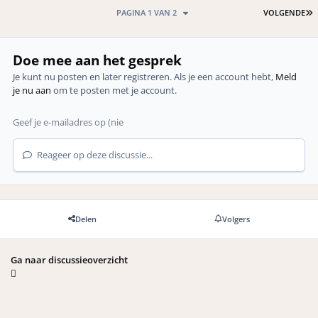
L
PAGINA 1 VAN 2
VOLGENDE
Doe mee aan het gesprek
Je kunt nu posten en later registreren. Als je een account hebt,
Meld
je nu aan
om te posten met je account.
Reageer op deze discussie...
Delen
Volgers
Ga naar discussieoverzicht