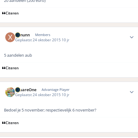
20 aandelen (200 euro)
Citeren
Author stats
Ximunn
Members
Geplaatst
24 oktober 2015
10 jr
5 aandelen aub
Citeren
Author stats
SquareOne
Advantage Player
Geplaatst
24 oktober 2015
10 jr
Bedoel je 5 november; respectievelijk 6 november?
Citeren