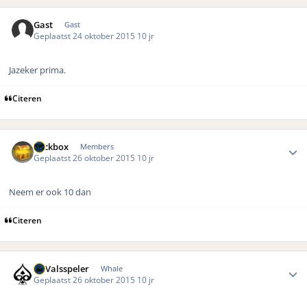
Gast
Gast
Geplaatst
24 oktober 2015
10 jr
Jazeker prima.
Citeren
Author stats
Luckbox
Members
Geplaatst
26 oktober 2015
10 jr
Neem er ook 10 dan
Citeren
Author stats
DeValsspeler
Whale
Geplaatst
26 oktober 2015
10 jr