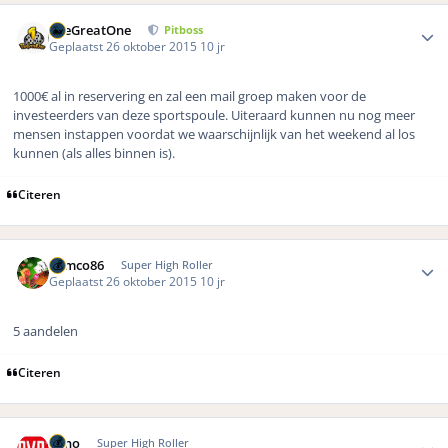
Author stats
TheGreatOne
Pitboss
Geplaatst
26 oktober 2015
10 jr
1000€ al in reservering en zal een mail groep maken voor de
investeerders van deze sportspoule. Uiteraard kunnen nu nog meer
mensen instappen voordat we waarschijnlijk van het weekend al los
kunnen (als alles binnen is).
Citeren
Author stats
Remco86
Super High Roller
Geplaatst
26 oktober 2015
10 jr
5 aandelen
Citeren
Author stats
Reno
Super High Roller