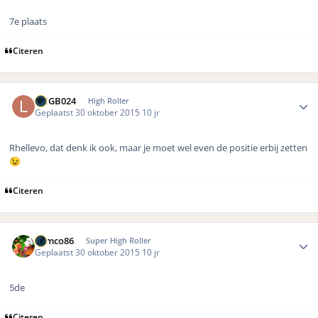
7e plaats
Citeren
Author stats
LMGB024
High Roller
Geplaatst
30 oktober 2015
10 jr
Rhellevo, dat denk ik ook, maar je moet wel even de positie erbij zetten
😉
Citeren
Author stats
Remco86
Super High Roller
Geplaatst
30 oktober 2015
10 jr
5de
Citeren