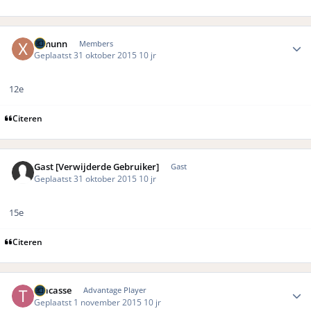
Author stats
Ximunn
Members
Geplaatst
31 oktober 2015
10 jr
12e
Citeren
Gast [Verwijderde Gebruiker]
Gast
Geplaatst
31 oktober 2015
10 jr
15e
Citeren
Author stats
Tracasse
Advantage Player
Geplaatst
1 november 2015
10 jr