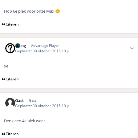
Hop 6e plek voor onze Max
😊
Citeren
Author stats
pjong
Advantage Player
Geplaatst
30 oktober 2015
10 jr
9e
Citeren
Gast
Gast
Geplaatst
30 oktober 2015
10 jr
Denk een 4e plek weer
Citeren