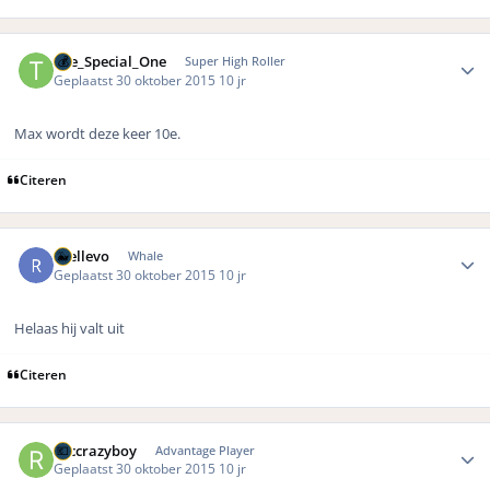
Author stats
The_Special_One
Super High Roller
Geplaatst
30 oktober 2015
10 jr
Max wordt deze keer 10e.
Citeren
Author stats
rhellevo
Whale
Geplaatst
30 oktober 2015
10 jr
Helaas hij valt uit
Citeren
Author stats
rbccrazyboy
Advantage Player
Geplaatst
30 oktober 2015
10 jr