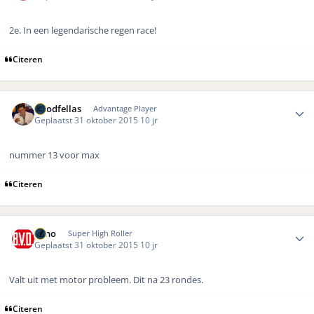
2e. In een legendarische regen race!
Citeren
Author stats
Goodfellas
Advantage Player
Geplaatst
31 oktober 2015
10 jr
nummer 13 voor max
Citeren
Author stats
Reno
Super High Roller
Geplaatst
31 oktober 2015
10 jr
Valt uit met motor probleem. Dit na 23 rondes.
Citeren