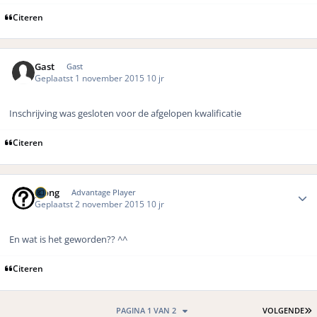
Citeren
Gast
Gast
Geplaatst
1 november 2015
10 jr
Inschrijving was gesloten voor de afgelopen kwalificatie
Citeren
Author stats
pjong
Advantage Player
Geplaatst
2 november 2015
10 jr
En wat is het geworden?? ^^
Citeren
L
PAGINA 1 VAN 2
VOLGENDE