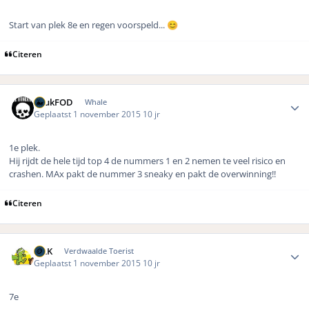
Start van plek 8e en regen voorspeld...
😊
Citeren
Author stats
LuukFOD
Whale
Geplaatst
1 november 2015
10 jr
1e plek.
Hij rijdt de hele tijd top 4 de nummers 1 en 2 nemen te veel risico en
crashen. MAx pakt de nummer 3 sneaky en pakt de overwinning!!
Citeren
Author stats
MLK
Verdwaalde Toerist
Geplaatst
1 november 2015
10 jr
7e