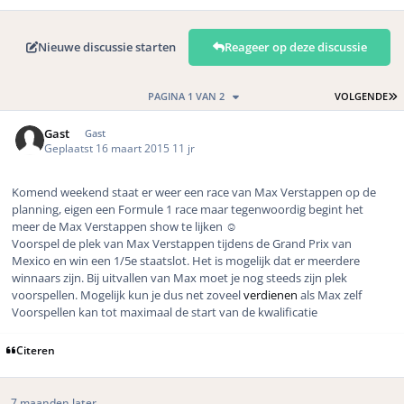
Nieuwe discussie starten
Reageer op deze discussie
L
PAGINA 1 VAN 2
VOLGENDE
Gast
Gast
Geplaatst
16 maart 2015
11 jr
Komend weekend staat er weer een race van Max Verstappen op de
planning, eigen een Formule 1 race maar tegenwoordig begint het
meer de Max Verstappen show te lijken ☺️
Voorspel de plek van Max Verstappen tijdens de Grand Prix van
Mexico en win een 1/5e staatslot. Het is mogelijk dat er meerdere
winnaars zijn. Bij uitvallen van Max moet je nog steeds zijn plek
voorspellen. Mogelijk kun je dus net zoveel
verdienen
als Max zelf
Voorspellen kan tot maximaal de start van de kwalificatie
Citeren
7 maanden later...