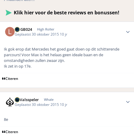
Klik hier voor de beste reviews en bonussen!
Author stats
LMGB024
High Roller
Geplaatst
30 oktober 2015
10 jr
Ik gok erop dat Mercedes het goed gaat doen op dit schitterende
parcours! Voor Max is het helaas geen ideale baan en de
omstandigheden zullen zwaar zijn.
Ik zet in op 17e.
Citeren
Author stats
DeValsspeler
Whale
Geplaatst
30 oktober 2015
10 jr
8e
Citeren