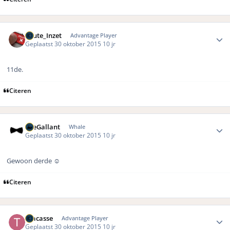
Author stats
Foute_Inzet
Advantage Player
Geplaatst
30 oktober 2015
10 jr
11de.
Citeren
Author stats
TheGallant
Whale
Geplaatst
30 oktober 2015
10 jr
Gewoon derde ☺️
Citeren
Author stats
Tracasse
Advantage Player
Geplaatst
30 oktober 2015
10 jr