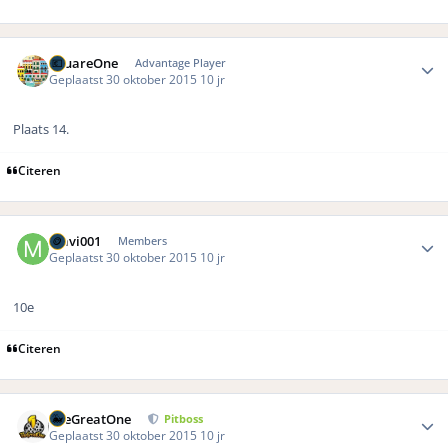
Author stats
SquareOne
Advantage Player
Geplaatst
30 oktober 2015
10 jr
Plaats 14.
Citeren
Author stats
mavi001
Members
Geplaatst
30 oktober 2015
10 jr
10e
Citeren
Author stats
TheGreatOne
Pitboss
Geplaatst
30 oktober 2015
10 jr