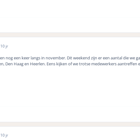
5
10 jr
n nog een keer langs in november. Dit weekend zijn er een aantal die we g
en, Den Haag en Heerlen. Eens kijken of we trotse medewerkers aantreffen en
5
10 jr