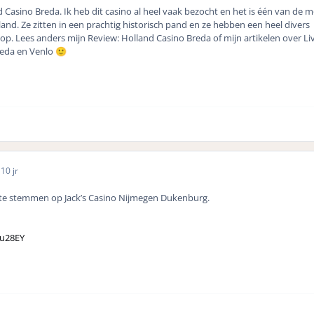
Casino Breda. Ik heb dit casino al heel vaak bezocht en het is één van de m
land. Ze zitten in een prachtig historisch pand en ze hebben een heel divers
top. Lees anders mijn
Review: Holland Casino Breda
of mijn artikelen over
Li
reda en Venlo
🙂
5
10 jr
e stemmen op Jack’s Casino Nijmegen Dukenburg.
Pu28EY