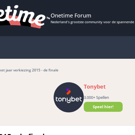
Onetime Forum
Nederland's grootste community voor de spannende 
et jaar verkiezing 2015 - de finale
Tonybet
3.000+ Spellen
Speel hier!