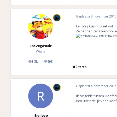
Geplaatst
3 november 201
Fairplay Casino's zet vol i
Ze hebben zelfs hiervoor e
LasVegasNic
Whale
3,5k
493
posts
Reputation
Citeren
Geplaatst
4 november 201
Ik twijfelde tussen Hoofdd
Ben uiteindelijk voor Hoo
rhellevo