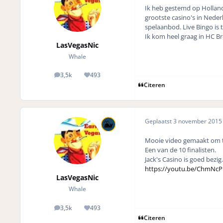
Ik heb gestemd op Holland 
grootste casino's in Neder
spelaanbod. Live Bingo is 
Ik kom heel graag in HC B
LasVegasNic
Whale
3,5k
493
posts
Reputation
Citeren
Geplaatst
3 november 201
Mooie video gemaakt om t
Een van de 10 finalisten.
Jack's Casino is goed bezig.
https://youtu.be/ChmNc
LasVegasNic
Whale
3,5k
493
posts
Reputation
Citeren