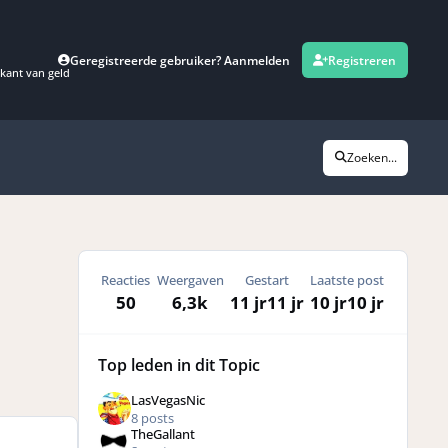
Geregistreerde gebruiker? Aanmelden
Registreren
kant van geld
Zoeken...
Reacties
Weergaven
Gestart
Laatste post
50
6,3k
11 jr
11 jr
10 jr
10 jr
Top leden in dit Topic
LasVegasNic
8 posts
TheGallant