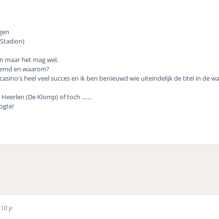
gen
(Stadion)
len maar het mag wel.
stemd en waarom?
asino's heel veel succes en ik ben benieuwd wie uiteindelijk de titel in de w
Heerlen (De Klomp) of toch .......
ogte!
5
10 jr