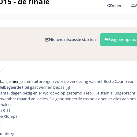
15 - de finale
Delen
V
Nieuwe discussie starten
Reageer op dez
jr
kan je
hier
je stem uitbrengen voor de verkiezing van het Beste Casino van
elbegeerde titel gaat winnen bepaal jij!
aantal dagen bezig en er wordt volop gestemd. Heb jij je stem al uitgebracht?
ovember maand vol acties. De genomineerde casino's doen er alles aan om
 halen.
p 3-11:
De Klomp)
p
ukenburg