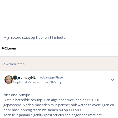
Mijn record staat op 3 uur en 31 minuten
Citeren
2 weken later...
Author stats
SupremacyNL
Advantage Player
Geplaatst
22 september 2022
3 jr
Nice one, Armijn!
Ik zit in hetzelfde schuitje. Ben afgelopen weekend de €10.000
gepasseerd. Sinds 5 maanden mijn partner ook weten te overtuigen en
door haar inbreng staan we samen nu op €11.500
Toen ik in januari eigenlijk (pas) serieus ben begonnen (met het