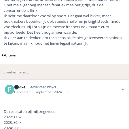
Onetime al genoeg mensen fanatiek mee bezig zijn, dus de
concurrentie is flink.
Ik richt me daardoor vooral op sport. Dat gaat wel lekker, maar
bookmakers beperken je ook steeds sneller en je krijgt steeds minder
voordeeltjes. Bij Toto zijn de meeste freebets ook maar 5 euro
bijvoorbeeld. Dat heeft nog amper waarde.
Ik zit er aan te denken om toch eens bij de niet-gelicenseerde casino's
te kijken, maar ik houd het liever legaal natuurlijk.
Citeren
3 weken later...
Author stats
Pierke
Advantage Player
Geplaatst
30 september 2024
1 jr
De resultaten bij mij ongeveer:
2022: +16k
2023: +24k
2024: -1k ?