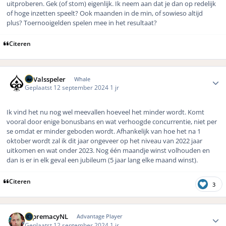
uitproberen. Gek (of stom) eigenlijk. Ik neem aan dat je dan op redelijk
of hoge inzetten speelt? Ook maanden in de min, of sowieso altijd
plus? Toernooigelden spelen mee in het resultaat?
Citeren
Author stats
DeValsspeler
Whale
Geplaatst
12 september 2024
1 jr
Ik vind het nu nog wel meevallen hoeveel het minder wordt. Komt
vooral door enige bonusbans en wat verhoogde concurrentie, niet per
se omdat er minder geboden wordt. Afhankelijk van hoe het na 1
oktober wordt zal ik dit jaar ongeveer op het niveau van 2022 jaar
uitkomen en wat onder 2023. Nog één maandje winst volhouden en
dan is er in elk geval een jubileum (5 jaar lang elke maand winst).
Citeren
3
Author stats
SupremacyNL
Advantage Player
Geplaatst
12 september 2024
1 jr