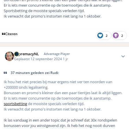
Er is iets meer concurrentie op de toernooitjes die ik aanstamp.
Sportsbetting de mooiste specials verleden tijd.
Ik verwacht dat promo's instorten niet lang na 1 oktober.
Citeren
2
2
Author stats
SupremacyNL
Advantage Player
Geplaatst
12 september 2024
1 jr
37 minuten geleden zei Rudi:
Ik hou het niet precies bij maar ergens niet ver ten noorden van
+200000 sinds legalisering.
Bonussen en promo's kleiner dan een paar tientjes laat ik altijd liggen.
Er is iets meer concurrentie op de toernooitjes die ik aanstamp.
sportsbetting
de mooiste specials verleden tijd.
Ik verwacht dat promo's instorten niet lang na 1 oktober.
Ik las vandaag in een ander topic dat je schreef dat 30x rondspelen
bonussen voor jou winstgevend zijn. Ik heb het nog nooit durven