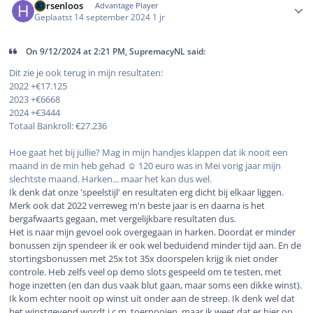
Hersenloos
Advantage Player
Geplaatst
14 september 2024
1 jr
On 9/12/2024 at 2:21 PM, SupremacyNL said:
Dit zie je ook terug in mijn resultaten:
2022 +€17.125
2023 +€6668
2024 +€3444
Totaal Bankroll: €27.236
Hoe gaat het bij jullie? Mag in mijn handjes klappen dat ik nooit een
maand in de min heb gehad
☺️ 120 euro was in Mei vorig jaar mijn
slechtste maand. Harken... maar het kan dus wel.
Ik denk dat onze 'speelstijl' en resultaten erg dicht bij elkaar liggen.
Merk ook dat 2022 verreweg m'n beste jaar is en daarna is het
bergafwaarts gegaan, met vergelijkbare resultaten dus.
Het is naar mijn gevoel ook overgegaan in harken. Doordat er minder
bonussen zijn spendeer ik er ook wel beduidend minder tijd aan. En de
stortingsbonussen met 25x tot 35x doorspelen krijg ik niet onder
controle. Heb zelfs veel op demo slots gespeeld om te testen, met
hoge inzetten (en dan dus vaak blut gaan, maar soms een dikke winst).
Ik kom echter nooit op winst uit onder aan de streep. Ik denk wel dat
het winstgevend wordt i.c.m. toernooien, maar ik weet dat er hier op