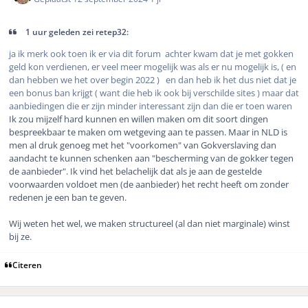
1 uur geleden zei retep32:
ja ik merk ook toen ik er via dit forum achter kwam dat je met gokken
geld kon verdienen, er veel meer mogelijk was als er nu mogelijk is, ( en
dan hebben we het over begin 2022 ) en dan heb ik het dus niet dat je
een bonus ban krijgt ( want die heb ik ook bij verschilde sites ) maar dat
aanbiedingen die er zijn minder interessant zijn dan die er toen waren
Ik zou mijzelf hard kunnen en willen maken om dit soort dingen
bespreekbaar te maken om wetgeving aan te passen. Maar in NLD is
men al druk genoeg met het "voorkomen" van Gokverslaving dan
aandacht te kunnen schenken aan "bescherming van de gokker tegen
de aanbieder". Ik vind het belachelijk dat als je aan de gestelde
voorwaarden voldoet men (de aanbieder) het recht heeft om zonder
redenen je een ban te geven.
Wij weten het wel, we maken structureel (al dan niet marginale) winst
bij ze.
Citeren
Author stats