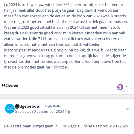
ja, 2024 is toch wel qua winst een ***-jaar voor mij: zeker het eerste
half jaar leek alles door het putje te gaan. Lag denk ik wel ook aan
mezelf en niet zozeer aan de acties. In de loop van 2023 was ik steeds
meer de groot-betten-snel-blut-of-dikke winst tactiek gaan toepassen.
Wat eind 2023 goed uitpakte maar in 2024 totaal niet meer liep. Ik
kreeg dus de variantie goed voor mijn kiezen. Sindsdien mijn aanpak
wat veranderd, die 711 bonussen laat ik toch wat vaker schieten of
alleen in combinatie met een toernooi dat ik wil spelen.
ik stond paar maanden terug nog bijna op -8k, dus wel blij dat ik daar
nu redelijk goed van terug gekomen ben. Hopelijk kan ik de stijgende
lijn vasthouden met de nieuwe aanpak. Ben alleen benieuwd hoe het
met de promoties gaat na 1 oktober.
Citeren
1
Author stats
Budgetvrouw
High Roller
Geplaatst
30 september 2024
1 jr
De laatste paar uurtjes gaan in... RIP Legale Online Casino's 01-10-2024.