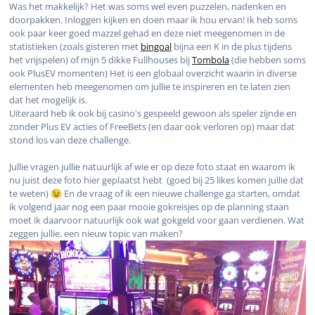
Was het makkelijk? Het was soms wel even puzzelen, nadenken en
doorpakken. Inloggen kijken en doen maar ik hou ervan! Ik heb soms
ook paar keer goed mazzel gehad en deze niet meegenomen in de
statistieken (zoals gisteren met
bingoal
bijna een K in de plus tijdens
het vrijspelen) of mijn 5 dikke Fullhouses bij
Tombola
(die hebben soms
ook PlusEV momenten) Het is een globaal overzicht waarin in diverse
elementen heb meegenomen om jullie te inspireren en te laten zien
dat het mogelijk is.
Uiteraard heb ik ook bij casino's gespeeld gewoon als speler zijnde en
zonder Plus EV acties of FreeBets (en daar ook verloren op) maar dat
stond los van deze challenge.
Jullie vragen jullie natuurlijk af wie er op deze foto staat en waarom ik
nu juist deze foto hier geplaatst hebt (goed bij 25 likes komen jullie dat
te weten)
En de vraag of ik een nieuwe challenge ga starten, omdat
😉
ik volgend jaar nog een paar mooie gokreisjes op de planning staan
moet ik daarvoor natuurlijk ook wat gokgeld voor gaan verdienen. Wat
zeggen jullie, een nieuw topic van maken?