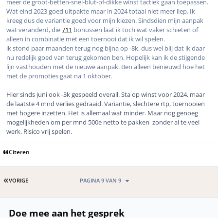
meer de groot-betten-snel-blut-of-dikke winst tactiek gaan toepassen.
Wat eind 2023 goed uitpakte maar in 2024 totaal niet meer liep. Ik
kreeg dus de variantie goed voor mijn kiezen. Sindsdien mijn aanpak
wat veranderd, die
711
bonussen laat ik toch wat vaker schieten of
alleen in combinatie met een toernooi dat ik wil spelen.
ik stond paar maanden terug nog bijna op -8k, dus wel blij dat ik daar
nu redelijk goed van terug gekomen ben. Hopelijk kan ik de stijgende
lijn vasthouden met de nieuwe aanpak. Ben alleen benieuwd hoe het
met de promoties gaat na 1 oktober.
Hier sinds juni ook -3k gespeeld overall. Sta op winst voor 2024, maar
de laatste 4 mnd verlies gedraaid. Variantie, slechtere rtp, toernooien
met hogere inzetten. Het is allemaal wat minder. Maar nog genoeg
mogelijkheden om per mnd 500e netto te pakken zonder al te veel
werk. Risico vrij spelen.
Citeren
EERSTE PAGINA
VORIGE
PAGINA 9 VAN 9
Doe mee aan het gesprek