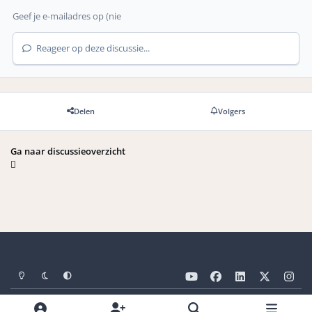
Reageer op deze discussie...
Delen
Volgers
Ga naar discussieoverzicht
Light Mode
Dark Mode
Systeemvoorkeuren
y
f
l
x
i
o
a
i
n
Taal
Privacybeleid
Cookies
u
c
n
s