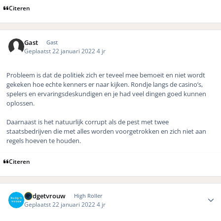
Citeren
Gast
Gast
Geplaatst
22 januari 2022
4 jr
Probleem is dat de politiek zich er teveel mee bemoeit en niet wordt
gekeken hoe echte kenners er naar kijken. Rondje langs de casino’s,
spelers en ervaringsdeskundigen en je had veel dingen goed kunnen
oplossen.
Daarnaast is het natuurlijk corrupt als de pest met twee
staatsbedrijven die met alles worden voorgetrokken en zich niet aan
regels hoeven te houden.
Citeren
Author stats
Budgetvrouw
High Roller
Geplaatst
22 januari 2022
4 jr