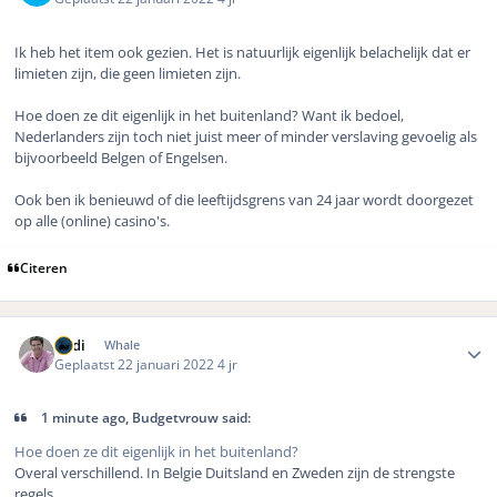
Ik heb het item ook gezien. Het is natuurlijk eigenlijk belachelijk dat er
limieten zijn, die geen limieten zijn.
Hoe doen ze dit eigenlijk in het buitenland? Want ik bedoel,
Nederlanders zijn toch niet juist meer of minder verslaving gevoelig als
bijvoorbeeld Belgen of Engelsen.
Ook ben ik benieuwd of die leeftijdsgrens van 24 jaar wordt doorgezet
op alle (online) casino's.
Citeren
Author stats
Rudi
Whale
Geplaatst
22 januari 2022
4 jr
1 minute ago, Budgetvrouw said:
Hoe doen ze dit eigenlijk in het buitenland?
Overal verschillend. In Belgie Duitsland en Zweden zijn de strengste
regels.