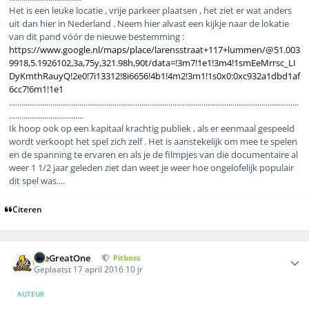
Het is een leuke locatie , vrije parkeer plaatsen , het ziet er wat anders
uit dan hier in Nederland . Neem hier alvast een kijkje naar de lokatie
van dit pand vóór de nieuwe bestemming :
https://www.google.nl/maps/place/larensstraat+117+lummen/@51.003
9918,5.1926102,3a,75y,321.98h,90t/data=!3m7!1e1!3m4!1smEeMrrsc_LI
DyKmthRauyQ!2e0!7i13312!8i6656!4b1!4m2!3m1!1s0x0:0xc932a1dbd1af
6cc7!6m1!1e1
............................................................................................................................................
....................................
Ik hoop ook op een kapitaal krachtig publiek , als er eenmaal gespeeld
wordt verkoopt het spel zich zelf . Het is aanstekelijk om mee te spelen
en de spanning te ervaren en als je de filmpjes van die documentaire al
weer 1 1/2 jaar geleden ziet dan weet je weer hoe ongelofelijk populair
dit spel was....
Citeren
Author stats
TheGreatOne
Pitboss
Geplaatst
17 april 2016
10 jr
AUTEUR