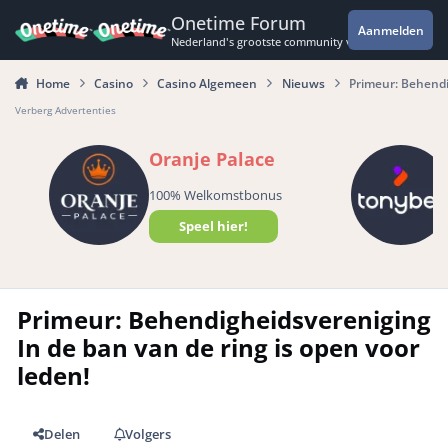
Spring naar bijdragen
Onetime Forum
Aanmelden
Nederland's grootste community voor de spannende 
Home
Casino
Casino Algemeen
Nieuws
Primeur: Behendi
Verberg Advertenties
Oranje Palace
100% Welkomstbonus
Speel hier!
Primeur: Behendigheidsvereniging
In de ban van de ring is open voor
leden!
Delen
Volgers