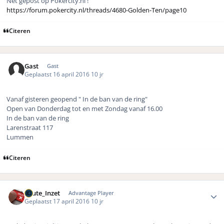
Net gepost op Pokercity.nl !
https://forum.pokercity.nl/threads/4680-Golden-Ten/page10
Citeren
Gast
Gast
Geplaatst
16 april 2016
10 jr
Vanaf gisteren geopend " In de ban van de ring"
Open van Donderdag tot en met Zondag vanaf 16.00
In de ban van de ring
Larenstraat 117
Lummen
Citeren
Author stats
Foute_Inzet
Advantage Player
Geplaatst
17 april 2016
10 jr