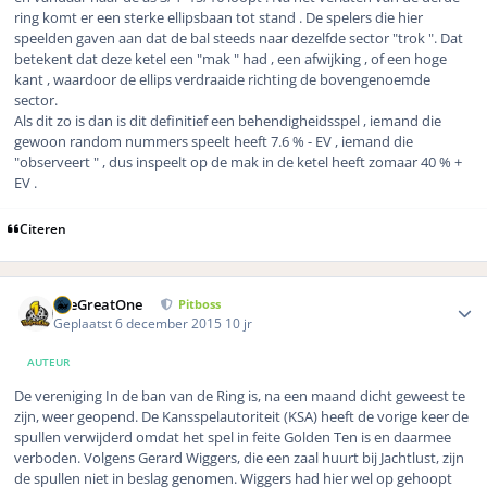
ring komt er een sterke ellipsbaan tot stand . De spelers die hier
speelden gaven aan dat de bal steeds naar dezelfde sector "trok ". Dat
betekent dat deze ketel een "mak " had , een afwijking , of een hoge
kant , waardoor de ellips verdraaide richting de bovengenoemde
sector.
Als dit zo is dan is dit definitief een behendigheidsspel , iemand die
gewoon random nummers speelt heeft 7.6 % - EV , iemand die
"observeert " , dus inspeelt op de mak in de ketel heeft zomaar 40 % +
EV .
Citeren
Author stats
TheGreatOne
Pitboss
Geplaatst
6 december 2015
10 jr
AUTEUR
De vereniging In de ban van de Ring is, na een maand dicht geweest te
zijn, weer geopend. De Kansspelautoriteit (KSA) heeft de vorige keer de
spullen verwijderd omdat het spel in feite Golden Ten is en daarmee
verboden. Volgens Gerard Wiggers, die een zaal huurt bij Jachtlust, zijn
de spullen niet in beslag genomen. Wiggers had hier wel op gehoopt