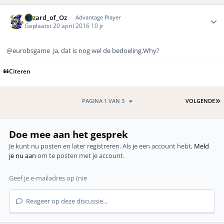
Author stats
Wizard_of_Oz
Advantage Player
Geplaatst
20 april 2016
10 jr
@eurobsgame
Ja, dat is nog wel de bedoeling.Why?
Citeren
L
PAGINA 1 VAN 3
VOLGENDE
Doe mee aan het gesprek
Je kunt nu posten en later registreren. Als je een account hebt,
Meld
je nu aan
om te posten met je account.
Reageer op deze discussie...