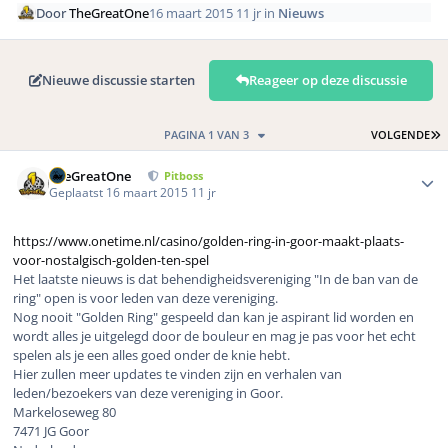
Door
TheGreatOne
16 maart 2015
11 jr
in
Nieuws
Nieuwe discussie starten
Reageer op deze discussie
L
PAGINA 1 VAN 3
VOLGENDE
Author stats
TheGreatOne
Pitboss
Geplaatst
16 maart 2015
11 jr
https://www.onetime.nl/casino/golden-ring-in-goor-maakt-plaats-
voor-nostalgisch-golden-ten-spel
Het laatste nieuws is dat behendigheidsvereniging "In de ban van de
ring" open is voor leden van deze vereniging.
Nog nooit "Golden Ring" gespeeld dan kan je aspirant lid worden en
wordt alles je uitgelegd door de bouleur en mag je pas voor het echt
spelen als je een alles goed onder de knie hebt.
Hier zullen meer updates te vinden zijn en verhalen van
leden/bezoekers van deze vereniging in Goor.
Markeloseweg 80
7471 JG Goor