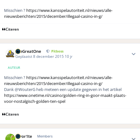
Misschien ?
https://www.kansspelautoriteit.nl/nieuws/alle-
nieuwsberichten/2015/december/illegaal-casino-in-g/
Citeren
Author stats
TheGreatOne
Pitboss
Geplaatst
8 december 2015
10 jr
AUTEUR
Misschien ?
https://www.kansspelautoriteit.nl/nieuws/alle-
nieuwsberichten/2015/december/illegaal-casino-in-g/
Dank @WouterG heb meteen een update gegeven in het artikel
https://www.onetime.nl/casino/golden-ring-in-goor-maakt-plaats-
voor-nostalgisch-golden-ten-spel
Citeren
Author stats
favor1te
Members