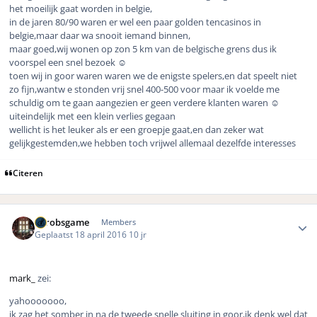
het moeilijk gaat worden in belgie,
in de jaren 80/90 waren er wel een paar golden tencasinos in
belgie,maar daar wa snooit iemand binnen,
maar goed,wij wonen op zon 5 km van de belgische grens dus ik
voorspel een snel bezoek ☺️
toen wij in goor waren waren we de enigste spelers,en dat speelt niet
zo fijn,wantw e stonden vrij snel 400-500 voor maar ik voelde me
schuldig om te gaan aangezien er geen verdere klanten waren ☺️
uiteindelijk met een klein verlies gegaan
wellicht is het leuker als er een groepje gaat,en dan zeker wat
gelijkgestemden,we hebben toch vrijwel allemaal dezelfde interesses
Citeren
Author stats
eurobsgame
Members
Geplaatst
18 april 2016
10 jr
mark_
zei:
yahooooooo,
ik zag het somber in na de tweede snelle sluiting in goor,ik denk wel dat