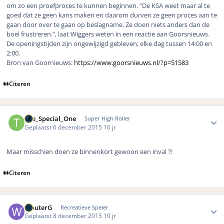
om zo een proefproces te kunnen beginnen. “De KSA weet maar al te
goed dat ze geen kans maken en daarom durven ze geen proces aan te
gaan door over te gaan op beslagname. Ze doen niets anders dan de
boel frustreren.”, laat Wiggers weten in een reactie aan Goorsnieuws.
De openingstijden zijn ongewijzigd gebleven; elke dag tussen 14:00 en
2:00.
Bron van Goornieuws:
https://www.goorsnieuws.nl/?p=51583
Citeren
Author stats
The_Special_One
Super High Roller
Geplaatst
6 december 2015
10 jr
Maar misschien doen ze binnenkort gewoon een inval ?!
Citeren
Author stats
WouterG
Recreatieve Speler
Geplaatst
8 december 2015
10 jr