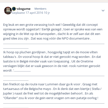
Author stats
eurobsgame
Members
Geplaatst
17 april 2016
10 jr
Erg leuk en een grote verassing toch wel ! Geweldig dat dit concept
opnieuw wordt opgestart ! Eerlijk gezegd , toen er sprake was van een
wijziging in de Wet op de Kansspelen , dacht ik er zelf aan dat dit een
goed idee zou zijn . Dat was nog vóór die NPO documentaire .
............................................................................................................................................
...................................
Ik hoop op pluchen gordijnen , hoogpolig tapijt en de mooie vilten
tableau's . En vooral hoop ik dat er niet gerookt mag worden . En dat
laatste is in België minder vaak van toepassing . Uit de Onetime
verslagen blijkt dat er vaak gewoon in de niet- rook ruimten gerookt
wordt .'.......................
............................................................................................................................................
...................................
Een frietkot op de route naar Lummen daar ga ik voor . Graag met
tartaarsaus of die Belgische mayo . En ik denk dat een biertje ( Stella /
Jupiler ) naast de friet wel tot de mogelijkheden behoort . En als
"Ollander" zou ik voor de gein eerst vragen om een patatje oorlog !
............................................................................................................................................
...................................