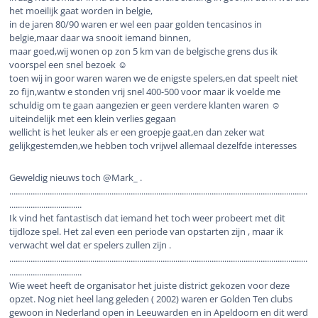
het moeilijk gaat worden in belgie,
in de jaren 80/90 waren er wel een paar golden tencasinos in
belgie,maar daar wa snooit iemand binnen,
maar goed,wij wonen op zon 5 km van de belgische grens dus ik
voorspel een snel bezoek ☺️
toen wij in goor waren waren we de enigste spelers,en dat speelt niet
zo fijn,wantw e stonden vrij snel 400-500 voor maar ik voelde me
schuldig om te gaan aangezien er geen verdere klanten waren ☺️
uiteindelijk met een klein verlies gegaan
wellicht is het leuker als er een groepje gaat,en dan zeker wat
gelijkgestemden,we hebben toch vrijwel allemaal dezelfde interesses
Geweldig nieuws toch @Mark_ .
............................................................................................................................................
..................................
Ik vind het fantastisch dat iemand het toch weer probeert met dit
tijdloze spel. Het zal even een periode van opstarten zijn , maar ik
verwacht wel dat er spelers zullen zijn .
............................................................................................................................................
..................................
Wie weet heeft de organisator het juiste district gekozen voor deze
opzet. Nog niet heel lang geleden ( 2002) waren er Golden Ten clubs
gewoon in Nederland open in Leeuwarden en in Apeldoorn en dit werd