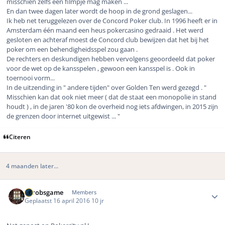
misschien zelfs een filmpje mag maken ...
En dan twee dagen later wordt de hoop in de grond geslagen...
Ik heb net teruggelezen over de Concord Poker club. In 1996 heeft er in
Amsterdam één maand een heus pokercasino gedraaid . Het werd
gesloten en achteraf moest de Concord club bewijzen dat het bij het
poker om een behendigheidsspel zou gaan .
De rechters en deskundigen hebben vervolgens geoordeeld dat poker
voor de wet op de kansspelen , gewoon een kansspel is . Ook in
toernooi vorm...
In de uitzending in " andere tijden" over Golden Ten werd gezegd . "
Misschien kan dat ook niet meer ( dat de staat een monopolie in stand
houdt ) , in de jaren '80 kon de overheid nog iets afdwingen, in 2015 zijn
de grenzen door internet uitgewist ... "
Citeren
4 maanden later...
Author stats
eurobsgame
Members
Geplaatst
16 april 2016
10 jr