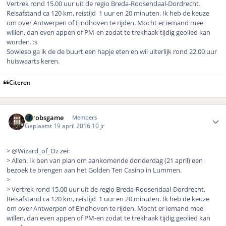
Vertrek rond 15.00 uur uit de regio Breda-Roosendaal-Dordrecht.
Reisafstand ca 120 km, reistijd 1 uur en 20 minuten. Ik heb de keuze
om over Antwerpen of Eindhoven te rijden. Mocht er iemand mee
willen, dan even appen of PM-en zodat te trekhaak tijdig geolied kan
worden. :s
Sowieso ga ik de de buurt een hapje eten en wil uiterlijk rond 22.00 uur
huiswaarts keren.
Citeren
Author stats
eurobsgame
Members
Geplaatst
19 april 2016
10 jr
> @Wizard_of_Oz zei:
> Allen. Ik ben van plan om aankomende donderdag (21 april) een
bezoek te brengen aan het Golden Ten Casino in Lummen.
>
> Vertrek rond 15.00 uur uit de regio Breda-Roosendaal-Dordrecht.
Reisafstand ca 120 km, reistijd 1 uur en 20 minuten. Ik heb de keuze
om over Antwerpen of Eindhoven te rijden. Mocht er iemand mee
willen, dan even appen of PM-en zodat te trekhaak tijdig geolied kan