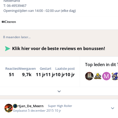
Nederland
T: 06-49539467
Openingstijden van 14:00 - 02:00 uur (elke dag)
Citeren
8 maanden later...
Klik hier voor de beste reviews en bonussen!
Top leden in dit 
Reacties
Weergaven
Gestart
Laatste post
51
9,7k
11 jr
11 jr
10 jr
10 jr
Expand topic overview
Author stats
Gertjan_De_Meern
Super High Roller
Geplaatst
5 december 2015
10 jr