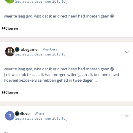
Geplaatst
8 december 2015
10 jr
weer te laag gvd, wist dat ik er direct heen had moeten gaan 😛
Citeren
Author stats
eurobsgame
Members
Geplaatst
8 december 2015
10 jr
weer te laag gvd, wist dat ik er direct heen had moeten gaan 😛
Ja ik was ook te laat . Ik had morgen willen gaan . Ik ben benieuwd
hoeveel bezoekers ze hebben gehad in twee dagen ...
Citeren
Author stats
rhellevo
Whale
Geplaatst
8 december 2015
10 jr
0?