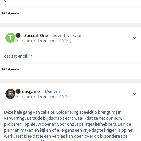
Citeren
Author stats
The_Special_One
Super High Roller
Geplaatst
8 december 2015
10 jr
dat zat er dik in
Citeren
Author stats
eurobsgame
Members
Geplaatst
8 december 2015
10 jr
Deze hele gang van zake bij Golden Ring speelclub brengt mij in
verwarring . Eerst de blijdschap ( echt waar ) dat ze het opnieuw
proberen , opnieuw openen voor ons , spelletjes liefhebbers. Dan de
plannen maken en kijken of er ergens een vrije dag te krijgen is op het
werk . Het idee dat je een verslag kan doen over dit bijzondere spel ,