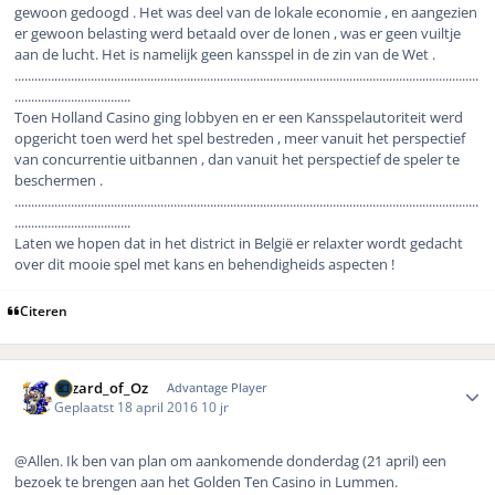
gewoon gedoogd . Het was deel van de lokale economie , en aangezien
er gewoon belasting werd betaald over de lonen , was er geen vuiltje
aan de lucht. Het is namelijk geen kansspel in de zin van de Wet .
............................................................................................................................................
...................................
Toen Holland Casino ging lobbyen en er een Kansspelautoriteit werd
opgericht toen werd het spel bestreden , meer vanuit het perspectief
van concurrentie uitbannen , dan vanuit het perspectief de speler te
beschermen .
............................................................................................................................................
...................................
Laten we hopen dat in het district in België er relaxter wordt gedacht
over dit mooie spel met kans en behendigheids aspecten !
Citeren
Author stats
Wizard_of_Oz
Advantage Player
Geplaatst
18 april 2016
10 jr
@Allen. Ik ben van plan om aankomende donderdag (21 april) een
bezoek te brengen aan het Golden Ten Casino in Lummen.