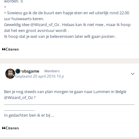
worden. :s
>
> Sowieso ga ik de de buurt een hapje eten en wil uiterlijk rond 22.00
uur huiswaarts keren.
Geweldig idee @Wizard_of_Oz . Helaas kan ik niet mee , maar ik hoop
dat het een groot avontuur wordt .
Ik hoop dat je wat van je belevenissen later wilt gaan posten .
Citeren
Author stats
eurobsgame
Members
Geplaatst
20 april 2016
10 jr
Ben je nog steeds van plan morgen te gaan naar Lummen in België
@Wizard_of_Oz ?
............................................................................................................................................
.................................
In gedachten ben ik er bij ...
Citeren