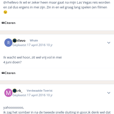
@rhellevo Ik wil er zeker heen maar gaat na mijn Las Vegas reis worden
en zal dus ergens in mei zijn. Zin in en wil graag lang spelen (en filmen
😉
Citeren
Author stats
rhellevo
Whale
Geplaatst
17 april 2016
10 jr
Ik wacht wel hoor, zit wel vrij vol in mei
4 juni doen?
Citeren
Author stats
mark_
Verdwaalde Toerist
Geplaatst
17 april 2016
10 jr
yahooooooo,
ik zag het somber in na de tweede snelle sluiting in goor,ik denk wel dat