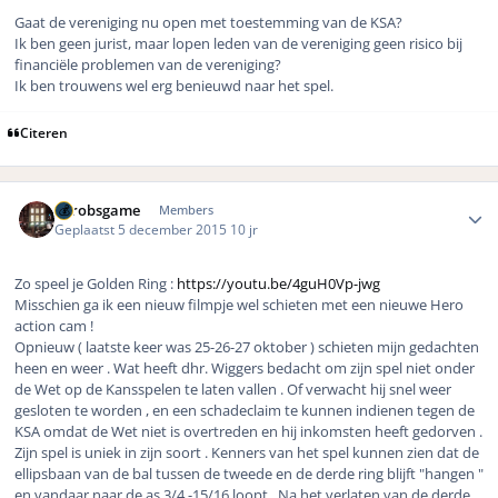
Gaat de vereniging nu open met toestemming van de KSA?
Ik ben geen jurist, maar lopen leden van de vereniging geen risico bij
financiële problemen van de vereniging?
Ik ben trouwens wel erg benieuwd naar het spel.
Citeren
Author stats
eurobsgame
Members
Geplaatst
5 december 2015
10 jr
Zo speel je Golden Ring :
https://youtu.be/4guH0Vp-jwg
Misschien ga ik een nieuw filmpje wel schieten met een nieuwe Hero
action cam !
Opnieuw ( laatste keer was 25-26-27 oktober ) schieten mijn gedachten
heen en weer . Wat heeft dhr. Wiggers bedacht om zijn spel niet onder
de Wet op de Kansspelen te laten vallen . Of verwacht hij snel weer
gesloten te worden , en een schadeclaim te kunnen indienen tegen de
KSA omdat de Wet niet is overtreden en hij inkomsten heeft gedorven .
Zijn spel is uniek in zijn soort . Kenners van het spel kunnen zien dat de
ellipsbaan van de bal tussen de tweede en de derde ring blijft "hangen "
en vandaar naar de as 3/4 -15/16 loopt . Na het verlaten van de derde