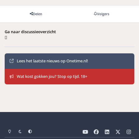
Delen
Volgers
Ga naar discussieoverzicht
Mededelingen
Lees het laatste nieuws op Onetime.nl!
Wat kost gokken jou? Stop op tijd. 18+
Light Mode
Dark Mode
Systeemvoorkeuren
y
f
l
x
i
o
a
i
n