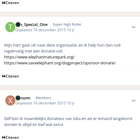
Citeren
Author stats
The_Special_One
Super High Roller
Geplaatst
16 december 2015
10 jr
Mijn hart gaat uit naar deze organisatie, en ik help hun dan ook
regelmatig met een donatie oid.
https://www.elephantnaturepark.org/
https://www.saveelephant.org/dogproject/sponsor-donate/
Citeren
Author stats
Ximunn
Members
Geplaatst
16 december 2015
10 jr
Zelf ben ik maandelijks donateur van kika en als er iemand langskomt
doneer ik altijd en kwf wat extra
Citeren