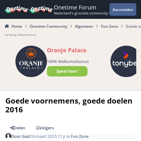
Spring naar bijdragen
Onetime Forum
Aanmelden
Nederland's grootste community voor de spannende 
Home
Onetime Community
Algemeen
Fun Zone
Goede v
Verberg Advertenties
Oranje Palace
100% Welkomstbonus
Speel hier!
Goede voornemens, goede doelen
2016
Delen
Volgers
Door
Gast
16 maart 2015
11 jr
in
Fun Zone