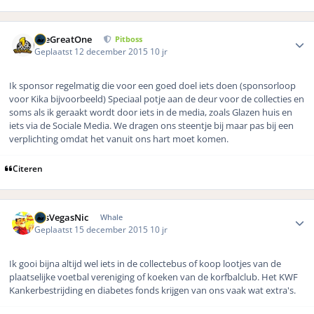
Author stats
TheGreatOne
Pitboss
Geplaatst
12 december 2015
10 jr
Ik sponsor regelmatig die voor een goed doel iets doen (sponsorloop
voor Kika bijvoorbeeld) Speciaal potje aan de deur voor de collecties en
soms als ik geraakt wordt door iets in de media, zoals Glazen huis en
iets via de Sociale Media. We dragen ons steentje bij maar pas bij een
verplichting omdat het vanuit ons hart moet komen.
Citeren
Author stats
LasVegasNic
Whale
Geplaatst
15 december 2015
10 jr
Ik gooi bijna altijd wel iets in de collectebus of koop lootjes van de
plaatselijke voetbal vereniging of koeken van de korfbalclub. Het KWF
Kankerbestrijding en diabetes fonds krijgen van ons vaak wat extra's.