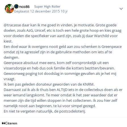
Author stats
Remco86
Super High Roller
Geplaatst
12 december 2015
10 jr
@tracasse daar kan ik me goed in vinden, je motivatie. Grote goede
doelen, zoals AzG, Unicef, etc is toch een hele grote hoop en kies graag
voor doelen die specifieker van aard zijn, zoals jij daar Warchild voor
kiest.
Een doel waar ik overigens nooit geld aan zou schenken is Greenpeace
omdat zij te agressief zijn in de gebruikte methoden om iets af te
dwingen.
Geenpeace absoluut mee eens, kom zelf oorspronkelijk uit een
vissersdorpje en heb dus ook familie die kotters bezitten/bevaren.
Gewoonweg poging tot doodslag in sommige gevallen als je het mij
vraagt.
Ik ben pas geleden donateur geworden van de KNRM.
Daarnaast zal ik als ik thuis ben ALTIJD iets in de collectebus doen als er
weer iemand langskomt. Te meer omdat ik het zeer waardeer dat er
mensen zijn die tijd willen stoppen in het collecteren. Ik zou hier zelf
namelijk nooit aan beginnen, te lui voor simpel gezegd.
En niet te vergeten natuurlijk, de postcodeloterij.
Citeren