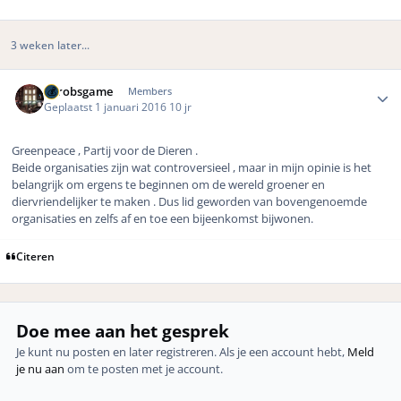
3 weken later...
Author stats
eurobsgame
Members
Geplaatst
1 januari 2016
10 jr
Greenpeace , Partij voor de Dieren .
Beide organisaties zijn wat controversieel , maar in mijn opinie is het
belangrijk om ergens te beginnen om de wereld groener en
diervriendelijker te maken . Dus lid geworden van bovengenoemde
organisaties en zelfs af en toe een bijeenkomst bijwonen.
Citeren
Doe mee aan het gesprek
Je kunt nu posten en later registreren. Als je een account hebt,
Meld
je nu aan
om te posten met je account.