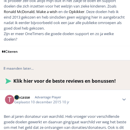
Ik probeer zelf ook altijd mijn duit in het zakje te doen en support
doelen die zich inzetten voor het welzijn van zieke kinderen. Zoals
Ronald McDonald
,
Make a wish
en de
Opkikker
. Deze doelen heb ik
eind 2013 gekozen en heb sindsdien geen wijziging hier in aangebracht
nadat ik eerder bijvoorbeeld ook een jaar alle publieke omroepen als
goed doel heb gekozen.
Zijn er meer OneTimers die goede doelen support en zo ja welke
doelen?
Citeren
8 maanden later...
Klik hier voor de beste reviews en bonussen!
Author stats
Tracasse
Advantage Player
Geplaatst
10 december 2015
10 jr
Ben al jaren donateur van warchild. Heb vroeger voor verschillende
goede doelen gewerkt en daarvan ging/gaat warchild ver weg het beste
om met het geld dat ze ontvangen van donaties/donateurs. Ook is dit