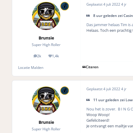
Geplaatst
4 juli 2022
4 jr
8 uur geleden zei Casi
Das jammer helaas Tim is a
Helaas. Toch een prachtig 
Brunsie
Super High Roller
2k
1,4k
posts
Reputation
Citeren
Locatie
Malden
Geplaatst
4 juli 2022
4 jr
11 uur geleden zei Low-
Nou het is zover. B I N G O
Woop Woop!
Gefeliciteerd!
Brunsie
Je ontvangt een mailtje va
Super High Roller