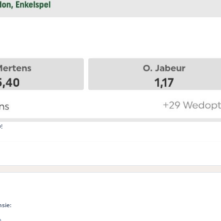
!
sie:
n.