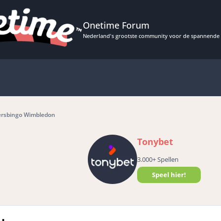
Onetime Forum
Nederland's grootste community voor de spannende 
ersbingo Wimbledon
Tonybet
3.000+ Spellen
Speel hier!