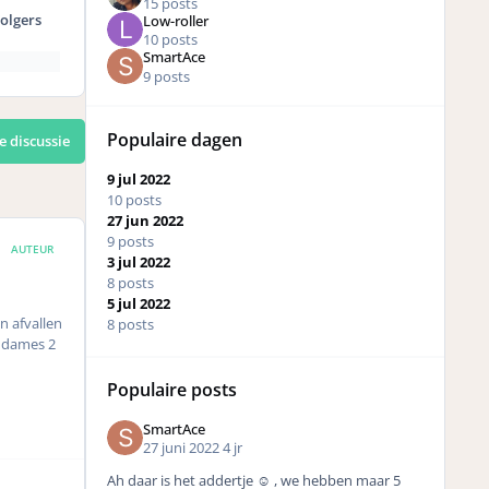
15 posts
olgers
Low-roller
10 posts
SmartAce
9 posts
Populaire dagen
e discussie
9 jul 2022
10 posts
27 jun 2022
9 posts
AUTEUR
3 jul 2022
8 posts
5 jul 2022
n afvallen
8 posts
e dames 2
Populaire posts
SmartAce
27 juni 2022
4 jr
Ah daar is het addertje ☺️ , we hebben maar 5