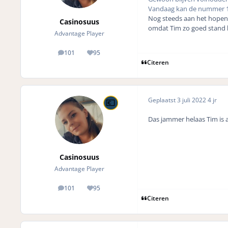
Vandaag kan de nummer 1 b
Nog steeds aan het hopen 
Casinosuus
omdat Tim zo goed stand
Advantage Player
101
95
posts
Reputation
Citeren
Geplaatst
3 juli 2022
4 jr
Das jammer helaas Tim is a
Casinosuus
Advantage Player
101
95
posts
Reputation
Citeren