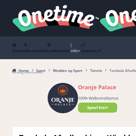
Spring naar bijdragen
Forum
Alle activiteit
Leaderboard
Info
Onetime.nl
Home
Sport
Wedden op Sport
Tennis
Tombola Afvall
Verberg Advertenties
Oranje Palace
100% Welkomstbonus
Speel hier!