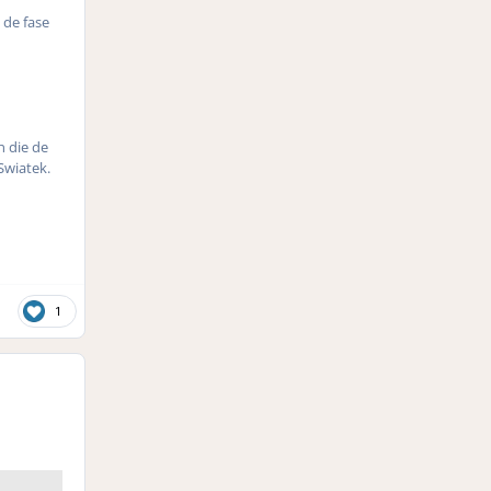
 de fase
n die de
Swiatek.
1