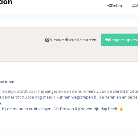
edon
Delen
V
Nieuwe discussie starten
Reageer op dez
inosuus:
art moeilijk wordt voor mij aangezien dan de nummers 2 van de wereld moete
 de dames tot nu toe nog maar 1 kunnen wegstrepen bij de heren en en bij d
n.
ij de mannen eruit vliegen. Als Tim van Rijthoven zijn dag heeft
🤞