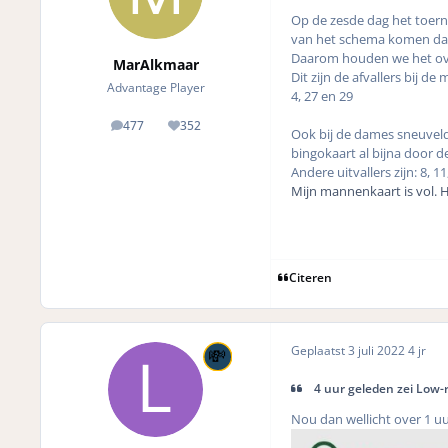
Op de zesde dag het toerno
van het schema komen dat 
Daarom houden we het over
MarAlkmaar
Dit zijn de afvallers bij d
Advantage Player
4, 27 en 29
477
352
posts
Reputation
Ook bij de dames sneuveld
bingokaart al bijna door 
Andere uitvallers zijn: 8, 11
Mijn mannenkaart is vol. H
Citeren
Geplaatst
3 juli 2022
4 jr
4 uur geleden zei Low-r
Nou dan wellicht over 1 u