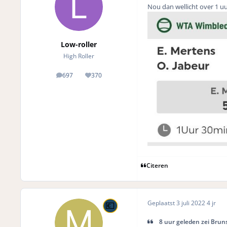
Nou dan wellicht over 1 
Low-roller
High Roller
697
370
posts
Reputation
Citeren
Geplaatst
3 juli 2022
4 jr
8 uur geleden zei Bruns