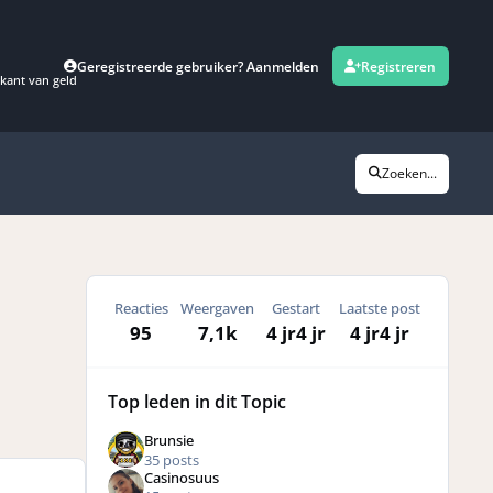
Geregistreerde gebruiker? Aanmelden
Registreren
kant van geld
Zoeken...
Reacties
Weergaven
Gestart
Laatste post
95
7,1k
4 jr
4 jr
4 jr
4 jr
Top leden in dit Topic
Brunsie
35 posts
Casinosuus