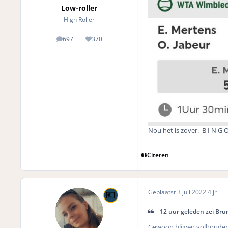
Low-roller
High Roller
697
370
posts
Reputation
Nou het is zover. B I N G O
Citeren
Geplaatst
3 juli 2022
4 jr
12 uur geleden zei Brun
Gewoon blijven volhoude