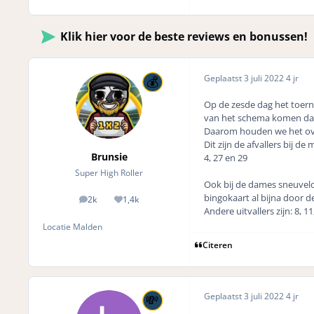
Klik hier voor de beste reviews en bonussen!
Geplaatst
3 juli 2022
4 jr
Op de zesde dag het toerno
van het schema komen dat 
Daarom houden we het over
Dit zijn de afvallers bij d
Brunsie
4, 27 en 29
Super High Roller
Ook bij de dames sneuveld
bingokaart al bijna door 
2k
1,4k
posts
Reputation
Andere uitvallers zijn: 8, 11
Locatie
Malden
Citeren
Geplaatst
3 juli 2022
4 jr