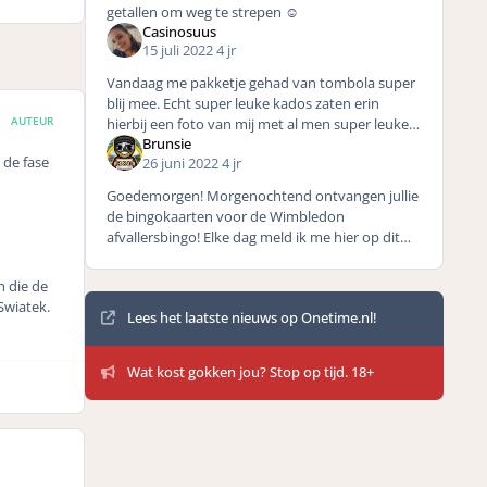
getallen om weg te strepen ☺️
Casinosuus
15 juli 2022
4 jr
Vandaag me pakketje gehad van tombola super
blij mee. Echt super leuke kados zaten erin
AUTEUR
hierbij een foto van mij met al men super leuke
Brunsie
prijzen en mij in me nieuwe werkblouse met me
 de fase
26 juni 2022
4 jr
tombola thermos vo
Goedemorgen! Morgenochtend ontvangen jullie
de bingokaarten voor de Wimbledon
afvallersbingo! Elke dag meld ik me hier op dit
forum om de uitgeschakelde geplaatste spelers
te communiceren. U
n die de
Mededelingen
Swiatek.
Lees het laatste nieuws op Onetime.nl!
Wat kost gokken jou? Stop op tijd. 18+