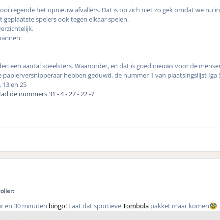
oi regende het opnieuw afvallers. Dat is op zich niet zo gek omdat we nu in
geplaatste spelers ook tegen elkaar spelen.
zichtelijk.
e mannen:
en een aantal speelsters. Waaronder, en dat is goed nieuws voor de mense
de papierversnipperaar hebben geduwd, de nummer 1 van plaatsingslijst Iga 
, 13 en 25
ad de nummers 31 - 4 - 27 - 22 -7
oller:
ur en 30 minuten
bingo
! Laat dat sportieve
Tombola
pakket maar komen
🥸