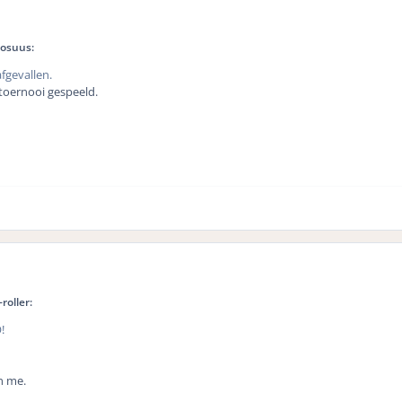
nosuus:
fgevallen.
toernooi gespeeld.
roller:
!
n me.