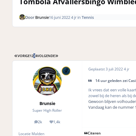
Tombola Afvallersbingo Wimbl
Door
Brunsie
16 juni 2022
4 jr
in
Tennis
EERSTE PAGINA
LAATSTE PAGINA
VORIGE
1
2
3
4
VOLGENDE
Geplaatst
3 juli 2022
4 jr
14 uur geleden zei Cas
Ik vrees dat een volle ka
zowel bij de heren als bij
Gewoon blijven volhoude
Brunsie
Vandaag kan de nummer 1 b
Super High Roller
2k
1,4k
posts
Reputation
Citeren
Locatie
Malden