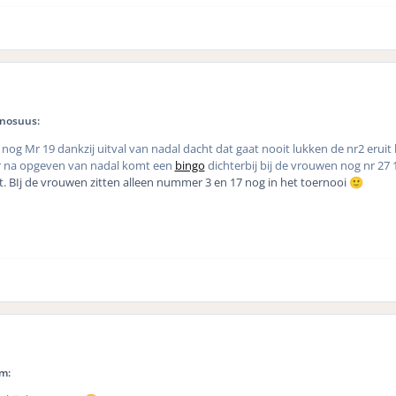
inosuus:
nog Mr 19 dankzij uitval van nadal dacht dat gaat nooit lukken de nr2 eruit 
na opgeven van nadal komt een
bingo
dichterbij bij de vrouwen nog nr 27 
bt. BIj de vrouwen zitten alleen nummer 3 en 17 nog in het toernooi
🙂
m: