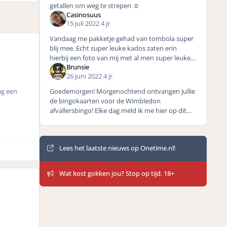
getallen om weg te strepen ☺️
Casinosuus
15 juli 2022
4 jr
Vandaag me pakketje gehad van tombola super
blij mee. Echt super leuke kados zaten erin
hierbij een foto van mij met al men super leuke
Brunsie
prijzen en mij in me nieuwe werkblouse met me
26 juni 2022
4 jr
tombola thermos vo
Goedemorgen! Morgenochtend ontvangen jullie
ag een
de bingokaarten voor de Wimbledon
afvallersbingo! Elke dag meld ik me hier op dit
forum om de uitgeschakelde geplaatste spelers
te communiceren. U
Mededelingen
Lees het laatste nieuws op Onetime.nl!
Wat kost gokken jou? Stop op tijd. 18+