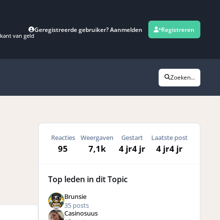
Geregistreerde gebruiker? Aanmelden
Registreren
kant van geld
Zoeken...
Reacties
Weergaven
Gestart
Laatste post
95
7,1k
4 jr
4 jr
4 jr
4 jr
Top leden in dit Topic
Brunsie
35 posts
Casinosuus