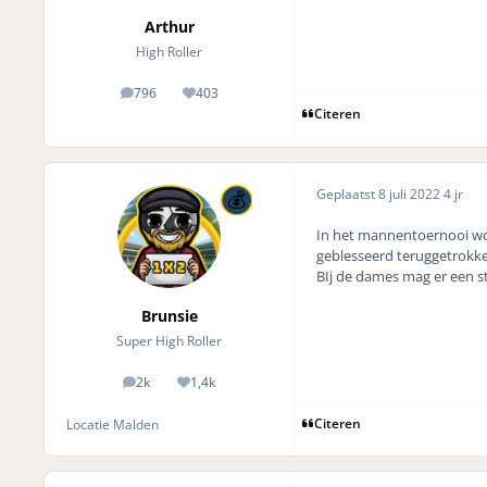
Arthur
High Roller
796
403
posts
Reputation
Citeren
Geplaatst
8 juli 2022
4 jr
In het mannentoernooi wor
geblesseerd teruggetrokke
BIj de dames mag er een 
Brunsie
Super High Roller
2k
1,4k
posts
Reputation
Citeren
Locatie
Malden