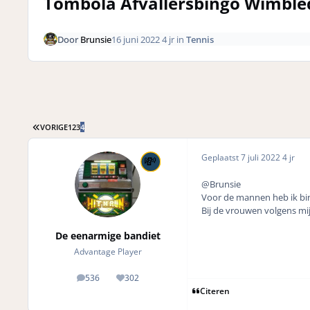
Tombola Afvallersbingo Wimbl
Door
Brunsie
16 juni 2022
4 jr
in
Tennis
EERSTE PAGINA
VORIGE
1
2
3
4
Geplaatst
7 juli 2022
4 jr
@Brunsie
Voor de mannen heb ik bing
Bij de vrouwen volgens mij 
De eenarmige bandiet
Advantage Player
536
302
posts
Reputation
Citeren