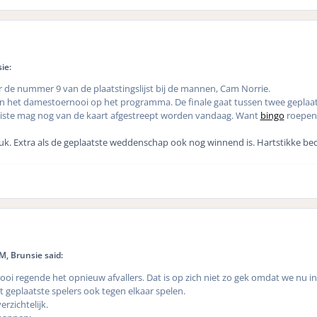
ie:
r de nummer 9 van de plaatstingslijst bij de mannen, Cam Norrie.
an het damestoernooi op het programma. De finale gaat tussen twee geplaa
naliste mag nog van de kaart afgestreept worden vandaag. Want
bingo
roepen 
euk. Extra als de geplaatste weddenschap ook nog winnend is. Hartstikke be
, Brunsie said:
oi regende het opnieuw afvallers. Dat is op zich niet zo gek omdat we nu in
geplaatste spelers ook tegen elkaar spelen.
zichtelijk.