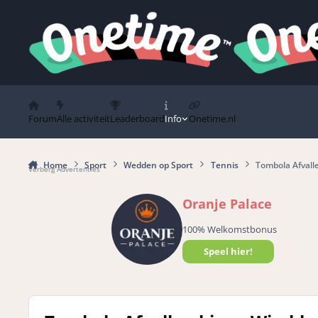
Spring naar bijdragen
Forum
Alle activiteit
Leaderboard
Info
Onetime.nl
Home
Sport
Wedden op Sport
Tennis
Tombola Afvall
Verberg Advertenties
Oranje Palace
100% Welkomstbonus
Speel hier!