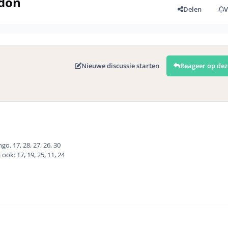
edon
Delen
V
Nieuwe discussie starten
Reageer op dez
o. 17, 28, 27, 26, 30
ook: 17, 19, 25, 11, 24