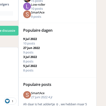
15 posts
olgers
Low-roller
10 posts
SmartAce
9 posts
Populaire dagen
e discussie
9 jul 2022
10 posts
27 jun 2022
9 posts
3 jul 2022
8 posts
5 jul 2022
8 posts
Populaire posts
SmartAce
27 juni 2022
4 jr
1
Ah daar is het addertje ☺️ , we hebben maar 5