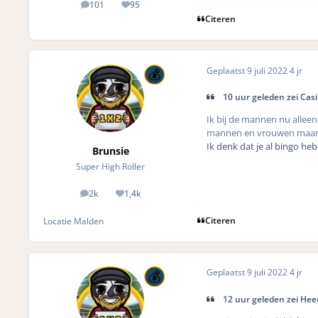
101
95
posts
Reputation
Citeren
Geplaatst
9 juli 2022
4 jr
10 uur geleden zei Cas
Ik bij de mannen nu alleen 
mannen en vrouwen maar 
Ik denk dat je al bingo he
Brunsie
Super High Roller
2k
1,4k
posts
Reputation
Citeren
Locatie
Malden
Geplaatst
9 juli 2022
4 jr
12 uur geleden zei Hee