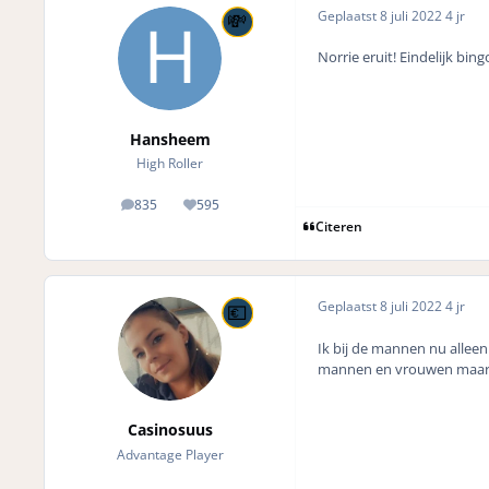
Geplaatst
8 juli 2022
4 jr
Norrie eruit! Eindelijk bi
Hansheem
High Roller
835
595
posts
Reputation
Citeren
Geplaatst
8 juli 2022
4 jr
Ik bij de mannen nu alleen 
mannen en vrouwen maar n
Casinosuus
Advantage Player