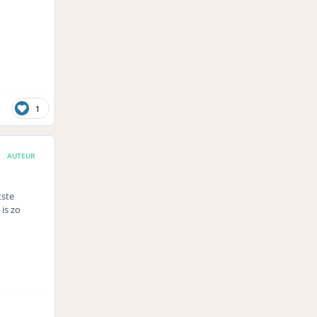
1
AUTEUR
tste
is zo