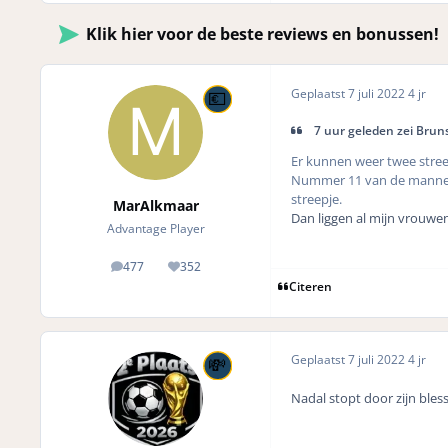
Klik hier voor de beste reviews en bonussen!
Geplaatst
7 juli 2022
4 jr
7 uur geleden zei Bruns
Er kunnen weer twee stre
Nummer 11 van de mannen 
streepje.
MarAlkmaar
Dan liggen al mijn vrouwen
Advantage Player
477
352
posts
Reputation
Citeren
Geplaatst
7 juli 2022
4 jr
Nadal stopt door zijn bles