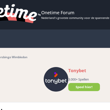
Onetime Forum
Nederland's grootste community voor de spannende 
ersbingo Wimbledon
Tonybet
3.000+ Spellen
Speel hier!