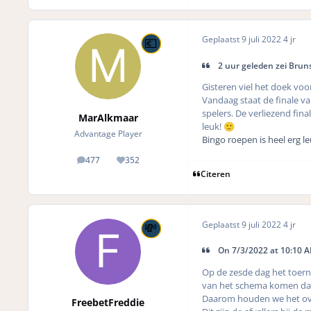
Geplaatst
9 juli 2022
4 jr
2 uur geleden zei Bruns
Gisteren viel het doek voo
Vandaag staat de finale v
spelers. De verliezend fi
MarAlkmaar
leuk!
🙂
Advantage Player
Bingo roepen is heel erg l
477
352
posts
Reputation
Citeren
Geplaatst
9 juli 2022
4 jr
On 7/3/2022 at 10:10 AM
Op de zesde dag het toerno
van het schema komen dat 
Daarom houden we het over
FreebetFreddie