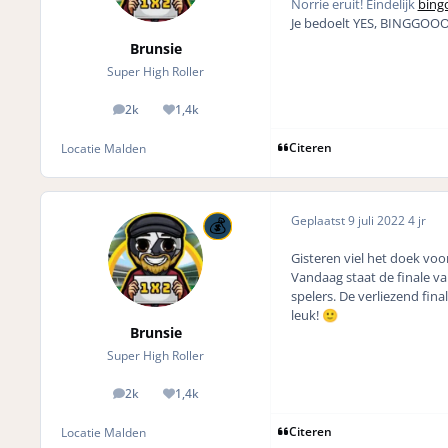
Norrie eruit! Eindelijk
bing
Je bedoelt YES, BINGGOO
Brunsie
Super High Roller
2k
1,4k
posts
Reputation
Citeren
Locatie
Malden
Geplaatst
9 juli 2022
4 jr
Gisteren viel het doek voo
Vandaag staat de finale v
spelers. De verliezend fin
leuk!
🙂
Brunsie
Super High Roller
2k
1,4k
posts
Reputation
Citeren
Locatie
Malden