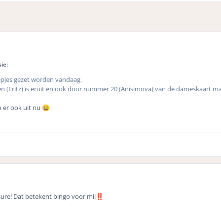
ie:
epjes gezet worden vandaag.
(Fritz) is eruit en ook door nummer 20 (Anisimova) van de dameskaart m
 er ook uit nu
😀
sure! Dat betekent bingo voor mij
‼️