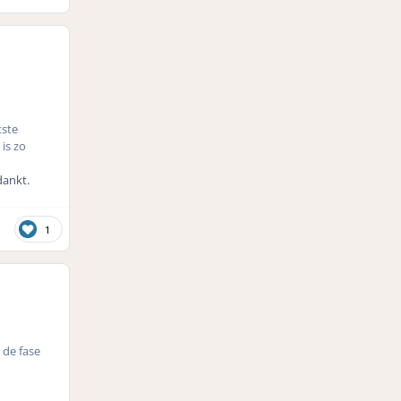
tste
is zo
dankt.
1
 de fase