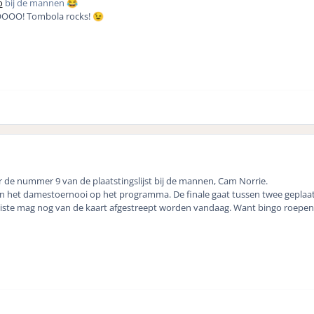
o
bij de mannen
😂
OOOO! Tombola rocks!
😉
r de nummer 9 van de plaatstingslijst bij de mannen, Cam Norrie.
an het damestoernooi op het programma. De finale gaat tussen twee geplaa
aliste mag nog van de kaart afgestreept worden vandaag. Want bingo roepen 