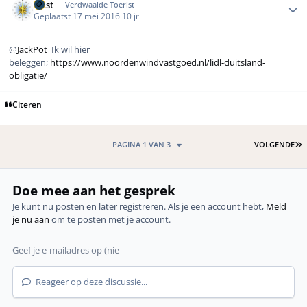
west
Verdwaalde Toerist
Geplaatst
17 mei 2016
10 jr
@
JackPot
Ik wil hier
beleggen;
https://www.noordenwindvastgoed.nl/lidl-duitsland-
obligatie/
Citeren
L
PAGINA 1 VAN 3
VOLGENDE
Doe mee aan het gesprek
Je kunt nu posten en later registreren. Als je een account hebt,
Meld
je nu aan
om te posten met je account.
Reageer op deze discussie...