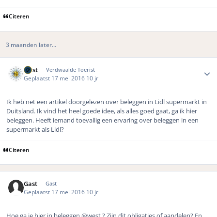
Citeren
3 maanden later...
Author stats
west
Verdwaalde Toerist
Geplaatst
17 mei 2016
10 jr
Ik heb net een artikel doorgelezen over beleggen in Lidl supermarkt in
Duitsland. Ik vind het heel goede idee, als alles goed gaat, ga ik hier
beleggen. Heeft iemand toevallig een ervaring over beleggen in een
supermarkt als Lidl?
Citeren
Gast
Gast
Geplaatst
17 mei 2016
10 jr
Hoe ga je hier in beleggen
@west ? Zijn dit obligaties of aandelen? En