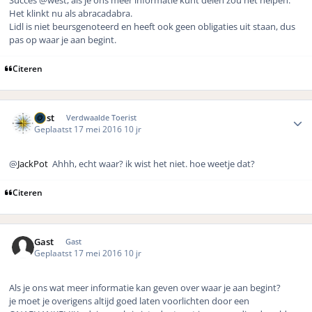
Het klinkt nu als abracadabra.
Lidl is niet beursgenoteerd en heeft ook geen obligaties uit staan, dus
pas op waar je aan begint.
Citeren
Author stats
west
Verdwaalde Toerist
Geplaatst
17 mei 2016
10 jr
@
JackPot
Ahhh, echt waar? ik wist het niet. hoe weetje dat?
Citeren
Gast
Gast
Geplaatst
17 mei 2016
10 jr
Als je ons wat meer informatie kan geven over waar je aan begint?
je moet je overigens altijd goed laten voorlichten door een