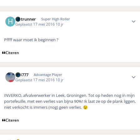
Author stats
Hotrunner
Super High Roller
Geplaatst
17 mei 2016
10 jr
Pffff waar moet ik beginnen ?
Citeren
Author stats
MB777
Advantage Player
Geplaatst
17 mei 2016
10 jr
INVERKO, afvalverwerker in Leek, Groningen. Tot op heden nog in mijn
portefeuille, met een verlies van bijna 90%! Ik laat ze op de plank liggen,
niet verkocht is immers (nog) geen verlies.
😉
Citeren
Author stats