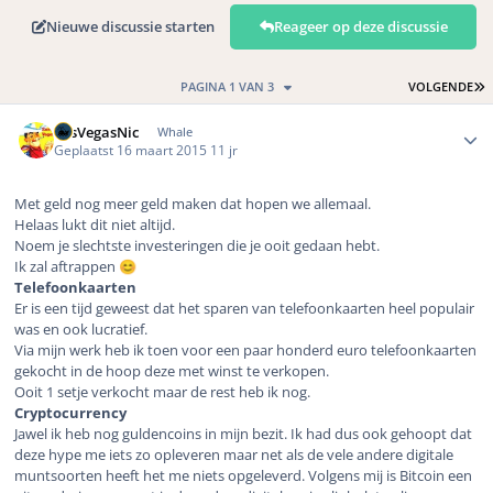
Nieuwe discussie starten
Reageer op deze discussie
L
PAGINA 1 VAN 3
VOLGENDE
Author stats
LasVegasNic
Whale
Geplaatst
16 maart 2015
11 jr
Met geld nog meer geld maken dat hopen we allemaal.
Helaas lukt dit niet altijd.
Noem je slechtste investeringen die je ooit gedaan hebt.
Ik zal aftrappen
😊
Telefoonkaarten
Er is een tijd geweest dat het sparen van telefoonkaarten heel populair
was en ook lucratief.
Via mijn werk heb ik toen voor een paar honderd euro telefoonkaarten
gekocht in de hoop deze met winst te verkopen.
Ooit 1 setje verkocht maar de rest heb ik nog.
Cryptocurrency
Jawel ik heb nog guldencoins in mijn bezit. Ik had dus ook gehoopt dat
deze hype me iets zo opleveren maar net als de vele andere digitale
muntsoorten heeft het me niets opgeleverd. Volgens mij is Bitcoin een