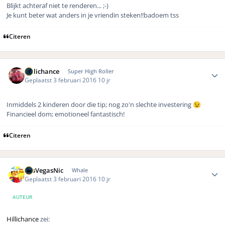
Blijkt achteraf niet te renderen... ;-)
Je kunt beter wat anders in je vriendin steken!!badoem tss
Citeren
Author stats
Hillichance
Super High Roller
Geplaatst
3 februari 2016
10 jr
Inmiddels 2 kinderen door die tip; nog zo'n slechte investering
😉
Financieel dom; emotioneel fantastisch!
Citeren
Author stats
LasVegasNic
Whale
Geplaatst
3 februari 2016
10 jr
AUTEUR
Hillichance
zei: