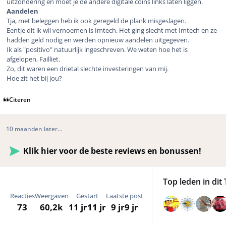
uitzondering en moet je de andere digitale coins links laten liggen.
Aandelen
Tja, met beleggen heb ik ook geregeld de plank misgeslagen.
Eentje dit ik wil vernoemen is Imtech. Het ging slecht met Imtech en ze
hadden geld nodig en werden opnieuw aandelen uitgegeven.
Ik als "positivo" natuurlijk ingeschreven. We weten hoe het is
afgelopen, Failliet.
Zo, dit waren een drietal slechte investeringen van mij.
Hoe zit het bij jou?
Citeren
10 maanden later...
Klik hier voor de beste reviews en bonussen!
Top leden in dit 
Reacties
Weergaven
Gestart
Laatste post
73
60,2k
11 jr
11 jr
9 jr
9 jr