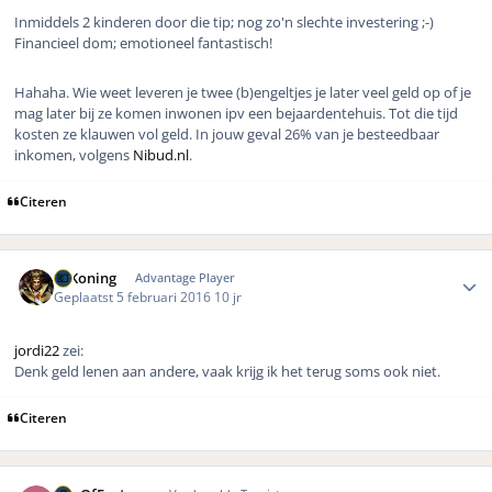
Inmiddels 2 kinderen door die tip; nog zo'n slechte investering ;-)
Financieel dom; emotioneel fantastisch!
Hahaha. Wie weet leveren je twee (b)engeltjes je later veel geld op of je
mag later bij ze komen inwonen ipv een bejaardentehuis. Tot die tijd
kosten ze klauwen vol geld. In jouw geval 26% van je besteedbaar
inkomen, volgens
Nibud.nl
.
Citeren
Author stats
V_Koning
Advantage Player
Geplaatst
5 februari 2016
10 jr
jordi22
zei:
Denk geld lenen aan andere, vaak krijg ik het terug soms ook niet.
Citeren
Author stats