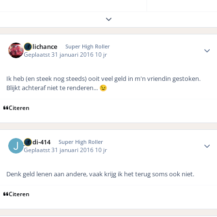
Expand topic overview
Author stats
Hillichance
Super High Roller
Geplaatst
31 januari 2016
10 jr
Ik heb (en steek nog steeds) ooit veel geld in m'n vriendin gestoken.
Blijkt achteraf niet te renderen...
😉
Citeren
Author stats
jordi-414
Super High Roller
Geplaatst
31 januari 2016
10 jr
Denk geld lenen aan andere, vaak krijg ik het terug soms ook niet.
Citeren