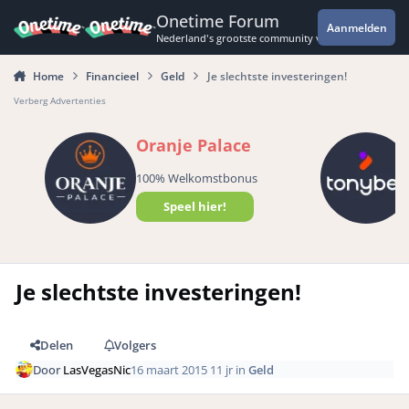
Spring naar bijdragen
Onetime Forum
Aanmelden
Nederland's grootste community voor de spannende 
Home
Financieel
Geld
Je slechtste investeringen!
Verberg Advertenties
Oranje Palace
100% Welkomstbonus
Speel hier!
Je slechtste investeringen!
Delen
Volgers
Door
LasVegasNic
16 maart 2015
11 jr
in
Geld