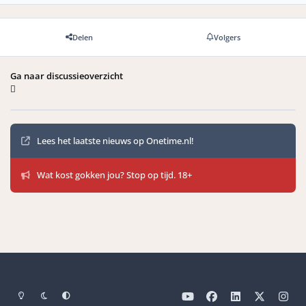
Delen
Volgers
Ga naar discussieoverzicht
Mededelingen
Lees het laatste nieuws op Onetime.nl!
Wat kost gokken jou? Stop op tijd. 18+
Light Mode
Dark Mode
Systeemvoorkeuren
y
f
l
x
i