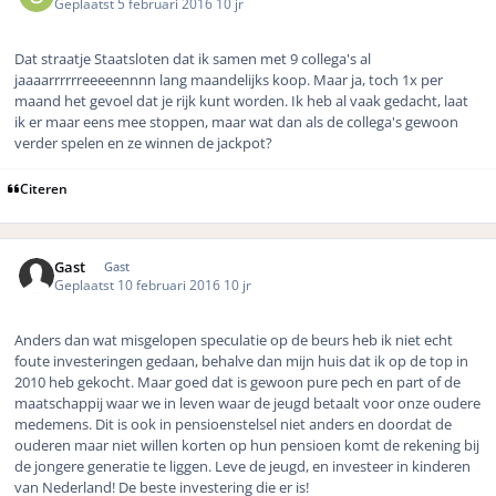
Geplaatst
5 februari 2016
10 jr
Dat straatje Staatsloten dat ik samen met 9 collega's al
jaaaarrrrrreeeeennnn lang maandelijks koop. Maar ja, toch 1x per
maand het gevoel dat je rijk kunt worden. Ik heb al vaak gedacht, laat
ik er maar eens mee stoppen, maar wat dan als de collega's gewoon
verder spelen en ze winnen de jackpot?
Citeren
Gast
Gast
Geplaatst
10 februari 2016
10 jr
Anders dan wat misgelopen speculatie op de beurs heb ik niet echt
foute investeringen gedaan, behalve dan mijn huis dat ik op de top in
2010 heb gekocht. Maar goed dat is gewoon pure pech en part of de
maatschappij waar we in leven waar de jeugd betaalt voor onze oudere
medemens. Dit is ook in pensioenstelsel niet anders en doordat de
ouderen maar niet willen korten op hun pensioen komt de rekening bij
de jongere generatie te liggen. Leve de jeugd, en investeer in kinderen
van Nederland! De beste investering die er is!