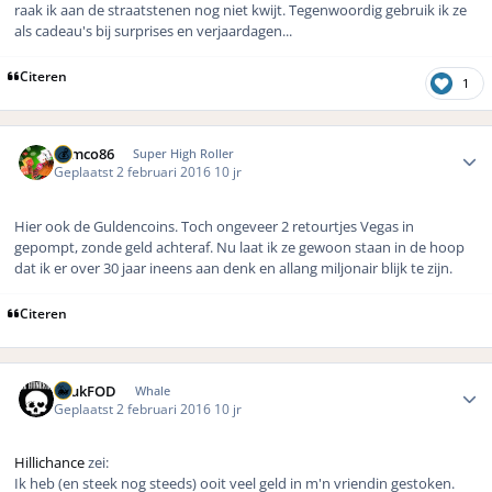
raak ik aan de straatstenen nog niet kwijt. Tegenwoordig gebruik ik ze
als cadeau's bij surprises en verjaardagen...
Citeren
1
Author stats
Remco86
Super High Roller
Geplaatst
2 februari 2016
10 jr
Hier ook de Guldencoins. Toch ongeveer 2 retourtjes Vegas in
gepompt, zonde geld achteraf. Nu laat ik ze gewoon staan in de hoop
dat ik er over 30 jaar ineens aan denk en allang miljonair blijk te zijn.
Citeren
Author stats
LuukFOD
Whale
Geplaatst
2 februari 2016
10 jr
Hillichance
zei:
Ik heb (en steek nog steeds) ooit veel geld in m'n vriendin gestoken.