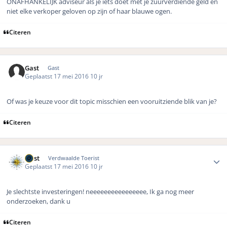
ONAFHANKELIJK adviseur als je iets doet met je zuurverdiende geld en
niet elke verkoper geloven op zijn of haar blauwe ogen.
Citeren
Gast
Gast
Geplaatst
17 mei 2016
10 jr
Of was je keuze voor dit topic misschien een vooruitziende blik van je?
Citeren
Author stats
west
Verdwaalde Toerist
Geplaatst
17 mei 2016
10 jr
Je slechtste investeringen! neeeeeeeeeeeeeeee, Ik ga nog meer
onderzoeken, dank u
Citeren