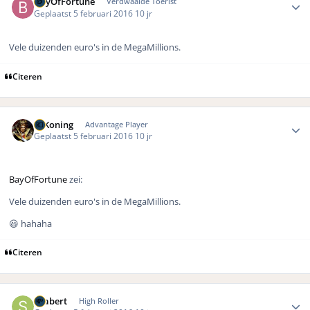
BayOfFortune
Verdwaalde Toerist
Geplaatst
5 februari 2016
10 jr
Vele duizenden euro's in de MegaMillions.
Citeren
Author stats
V_Koning
Advantage Player
Geplaatst
5 februari 2016
10 jr
BayOfFortune
zei:
Vele duizenden euro's in de MegaMillions.
😃 hahaha
Citeren
Author stats
Seabert
High Roller