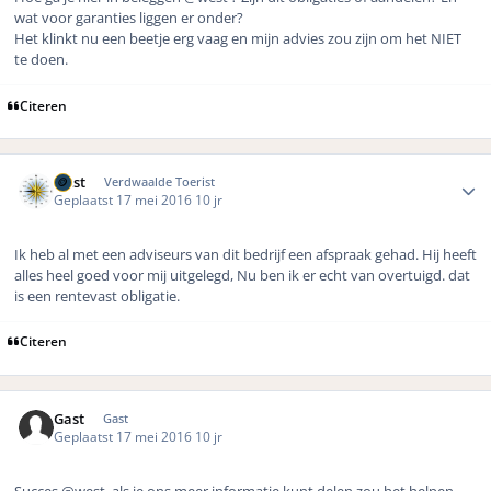
wat voor garanties liggen er onder?
Het klinkt nu een beetje erg vaag en mijn advies zou zijn om het NIET
te doen.
Citeren
Author stats
west
Verdwaalde Toerist
Geplaatst
17 mei 2016
10 jr
Ik heb al met een adviseurs van dit bedrijf een afspraak gehad. Hij heeft
alles heel goed voor mij uitgelegd, Nu ben ik er echt van overtuigd. dat
is een rentevast obligatie.
Citeren
Gast
Gast
Geplaatst
17 mei 2016
10 jr
Succes @west, als je ons meer informatie kunt delen zou het helpen.