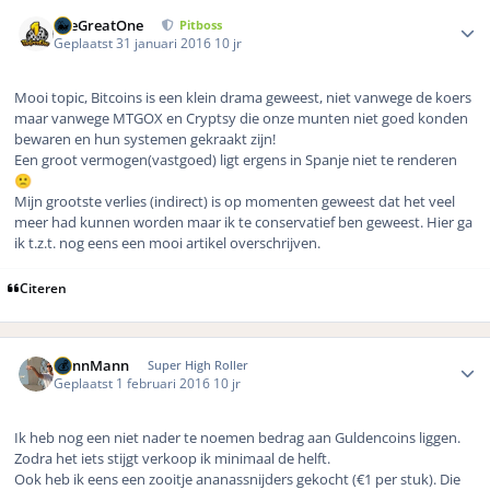
Author stats
TheGreatOne
Pitboss
Geplaatst
31 januari 2016
10 jr
Mooi topic, Bitcoins is een klein drama geweest, niet vanwege de koers
maar vanwege MTGOX en Cryptsy die onze munten niet goed konden
bewaren en hun systemen gekraakt zijn!
Een groot vermogen(vastgoed) ligt ergens in Spanje niet te renderen
🙁
Mijn grootste verlies (indirect) is op momenten geweest dat het veel
meer had kunnen worden maar ik te conservatief ben geweest. Hier ga
ik t.z.t. nog eens een mooi artikel overschrijven.
Citeren
Author stats
DennMann
Super High Roller
Geplaatst
1 februari 2016
10 jr
Ik heb nog een niet nader te noemen bedrag aan Guldencoins liggen.
Zodra het iets stijgt verkoop ik minimaal de helft.
Ook heb ik eens een zooitje ananassnijders gekocht (€1 per stuk). Die