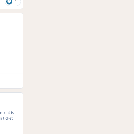
1
, dat is
 ticket
j