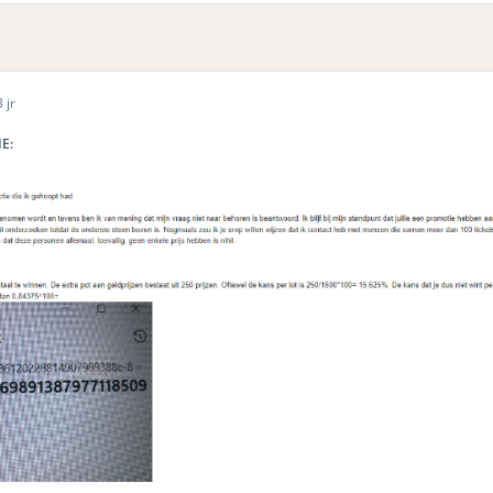
 jr
IE: