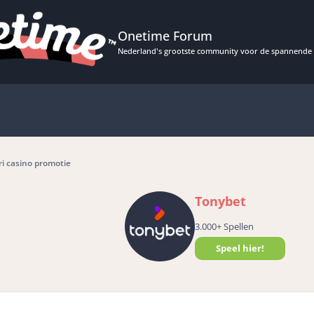
Onetime Forum
Nederland's grootste community voor de spannende 
i casino promotie
Tonybet
3.000+ Spellen
Speel hier!