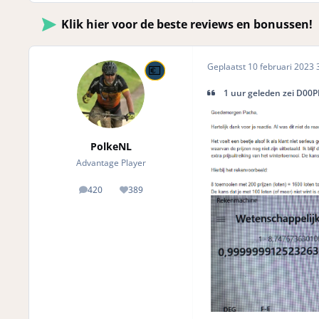
Klik hier voor de beste reviews en bonussen!
Geplaatst
10 februari 2023
3
1 uur geleden zei D00P
PolkeNL
Advantage Player
420
389
posts
Reputation