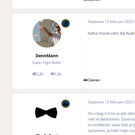
Geplaatst
12 februari 2023
3
Haha mooie vent die Rudi
DennMann
Super High Roller
2,2k
1,3k
posts
Reputation
Citeren
Geplaatst
12 februari 2023
3
De vraag is hoe ze dat dete
niet te detecteren. Daarn
te verdienen, daar heb je 
opnemen, je hebt mijn n