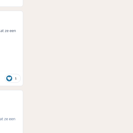
at ze een
1
at ze een