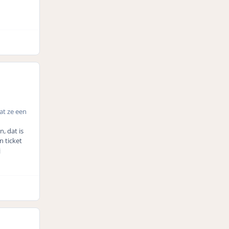
at ze een
, dat is
 ticket
j