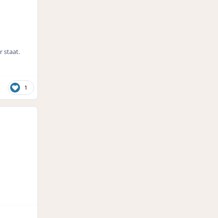
 staat.
1