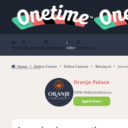
Spring naar bijdragen
Forum
Alle activiteit
Leaderboard
Info
Onetime.nl
Home
Online Casino
Online Casinos
Betcity.nl
Januar
Verberg Advertenties
Oranje Palace
100% Welkomstbonus
Speel hier!