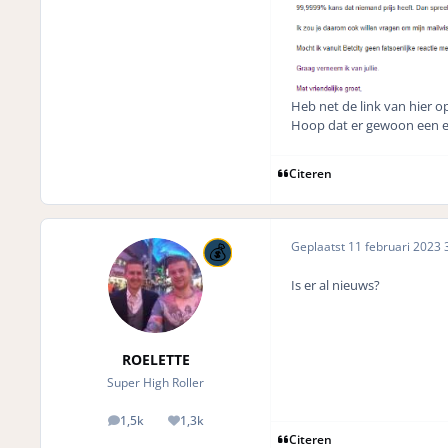
Heb net de link van hier o
Hoop dat er gewoon een ee
Citeren
Geplaatst
11 februari 2023
3
Is er al nieuws?
ROELETTE
Super High Roller
1,5k
1,3k
posts
Reputation
Citeren