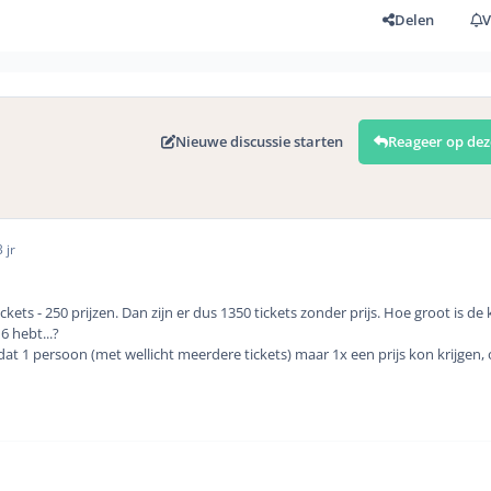
Delen
V
Nieuwe discussie starten
Reageer op dez
 jr
ickets - 250 prijzen. Dan zijn er dus 1350 tickets zonder prijs. Hoe groot is de
 6 hebt...?
t 1 persoon (met wellicht meerdere tickets) maar 1x een prijs kon krijgen, 