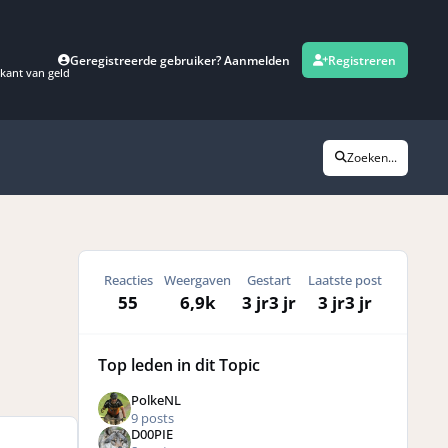
Geregistreerde gebruiker? Aanmelden
Registreren
kant van geld
Zoeken...
Reacties
Weergaven
Gestart
Laatste post
55
6,9k
3 jr
3 jr
3 jr
3 jr
Top leden in dit Topic
PolkeNL
9 posts
D00PIE