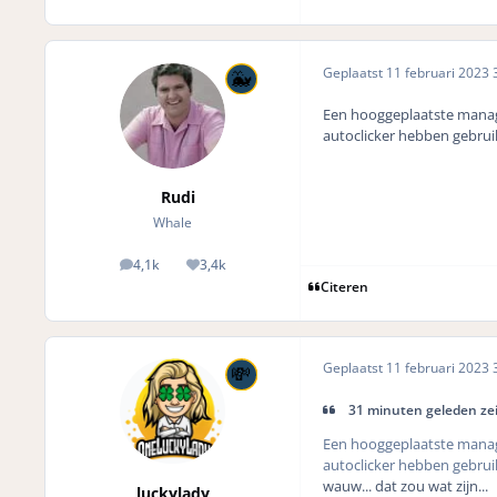
Geplaatst
11 februari 2023
3
Een hooggeplaatste manage
autoclicker hebben gebrui
Rudi
Whale
4,1k
3,4k
posts
Reputation
Citeren
Geplaatst
11 februari 2023
3
31 minuten geleden zei
Een hooggeplaatste mana
autoclicker hebben gebrui
wauw... dat zou wat zijn...
luckylady