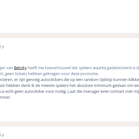
 jr
ger van
Betcity
heeft me toevertrouwd dat spelers waarbij gedetecteerd is d
kt, geen tickets hebben gekregen voor deze promotie.
cteren, er zijn genoeg autoclickers die op een random tijdstip kunnen klikken
aast hebben denk ik de meeste spelers het absolute minimum gedaan om een
dus echt geen autoclicker voor nodig. Laat die manager even contact met mi
ummer.
 jr