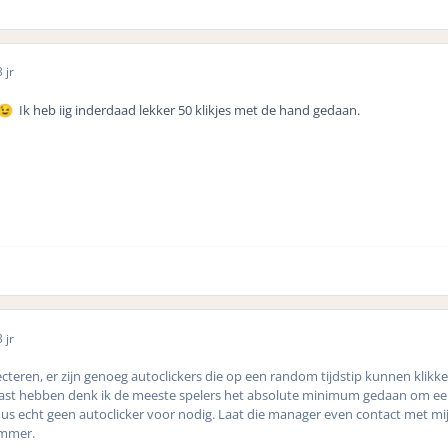
 jr
Ik heb iig inderdaad lekker 50 klikjes met de hand gedaan.
😉
 jr
cteren, er zijn genoeg autoclickers die op een random tijdstip kunnen klikken
aast hebben denk ik de meeste spelers het absolute minimum gedaan om een
dus echt geen autoclicker voor nodig. Laat die manager even contact met mi
ummer.