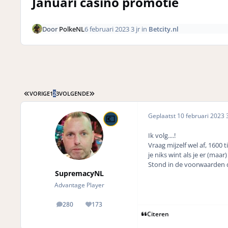
Januari casino promotie
Door
PolkeNL
6 februari 2023
3 jr
in
Betcity.nl
EERSTE PAGINA
LAATSTE PAGINA
VORIGE
1
2
3
VOLGENDE
Geplaatst
10 februari 2023
3
Ik volg....!
Vraag mijzelf wel af, 1600 t
je niks wint als je er (maar)
Stond in de voorwaarden da
SupremacyNL
Advantage Player
280
173
posts
Reputation
Citeren