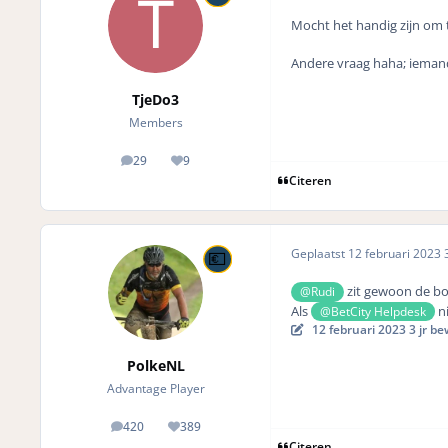
Mocht het handig zijn om t
Andere vraag haha; iemand
TjeDo3
Members
29
9
posts
Reputation
Citeren
Geplaatst
12 februari 2023
3
zit gewoon de boel
@Rudi
Als
ni
@BetCity Helpdesk
12 februari 2023
3 jr
bew
PolkeNL
Advantage Player
420
389
posts
Reputation
Citeren