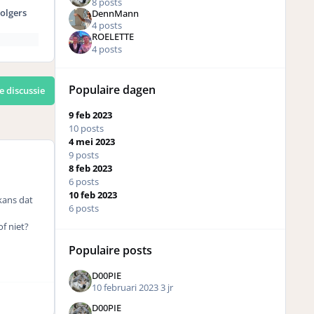
8 posts
olgers
DennMann
4 posts
ROELETTE
4 posts
Populaire dagen
e discussie
9 feb 2023
10 posts
4 mei 2023
9 posts
8 feb 2023
6 posts
10 feb 2023
 kans dat
6 posts
of niet?
Populaire posts
D00PIE
10 februari 2023
3 jr
D00PIE