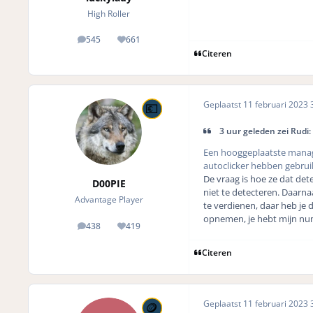
High Roller
545
661
posts
Reputation
Citeren
Geplaatst
11 februari 2023
3
3 uur geleden zei Rudi:
Een hooggeplaatste mana
autoclicker hebben gebrui
De vraag is hoe ze dat dete
D00PIE
niet te detecteren. Daarn
Advantage Player
te verdienen, daar heb je 
opnemen, je hebt mijn n
438
419
posts
Reputation
Citeren
Geplaatst
11 februari 2023
3