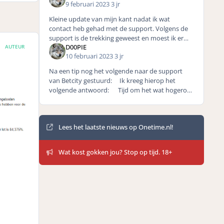
9 februari 2023
3 jr
Kleine update van mijn kant nadat ik wat
contact heb gehad met de support. Volgens de
support is de trekking geweest en moest ik er
D00PIE
AUTEUR
maar vanuit gaan dat de kans heel klein was dat
10 februari 2023
3 jr
ik iets zou winnen w
Na een tip nog het volgende naar de support
van Betcity gestuurd: Ik kreeg hierop het
volgende antwoord: Tijd om het wat hogerop
te zoeken bij Betcit
Mededelingen
Lees het laatste nieuws op Onetime.nl!
Wat kost gokken jou? Stop op tijd. 18+