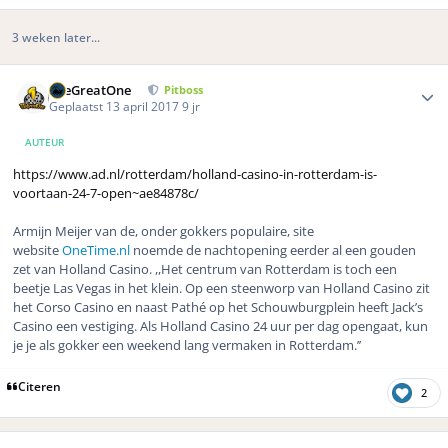
3 weken later...
Author stats
TheGreatOne
Pitboss
Geplaatst
13 april 2017
9 jr
AUTEUR
https://www.ad.nl/rotterdam/holland-casino-in-rotterdam-is-
voortaan-24-7-open~ae84878c/
Armijn Meijer van de, onder gokkers populaire, site
website
OneTime.nl
noemde de nachtopening eerder al een gouden
zet van Holland Casino. ,,Het centrum van Rotterdam is toch een
beetje Las Vegas in het klein. Op een steenworp van Holland Casino zit
het Corso Casino en naast Pathé op het Schouwburgplein heeft Jack’s
Casino een vestiging. Als Holland Casino 24 uur per dag opengaat, kun
je je als gokker een weekend lang vermaken in Rotterdam.’’
Citeren
2
Author stats