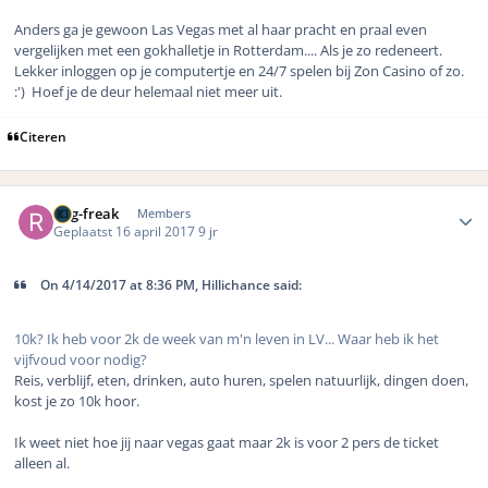
Anders ga je gewoon Las Vegas met al haar pracht en praal even
vergelijken met een gokhalletje in Rotterdam.... Als je zo redeneert.
Lekker inloggen op je computertje en 24/7 spelen bij Zon Casino of zo.
:') Hoef je de deur helemaal niet meer uit.
Citeren
Author stats
Rng-freak
Members
Geplaatst
16 april 2017
9 jr
On 4/14/2017 at 8:36 PM, Hillichance said:
10k? Ik heb voor 2k de week van m'n leven in LV... Waar heb ik het
vijfvoud voor nodig?
Reis, verblijf, eten, drinken, auto huren, spelen natuurlijk, dingen doen,
kost je zo 10k hoor.
Ik weet niet hoe jij naar vegas gaat maar 2k is voor 2 pers de ticket
alleen al.