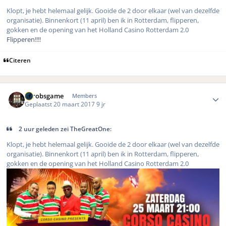
Klopt, je hebt helemaal gelijk. Gooide de 2 door elkaar (wel van dezelfde
organisatie). Binnenkort (11 april) ben ik in Rotterdam, flipperen,
gokken en de opening van het Holland Casino Rotterdam 2.0
Flipperen!!!!
Citeren
Author stats
eurobsgame
Members
Geplaatst
20 maart 2017
9 jr
2 uur geleden zei TheGreatOne:
Klopt, je hebt helemaal gelijk. Gooide de 2 door elkaar (wel van dezelfde
organisatie). Binnenkort (11 april) ben ik in Rotterdam, flipperen,
gokken en de opening van het Holland Casino Rotterdam 2.0