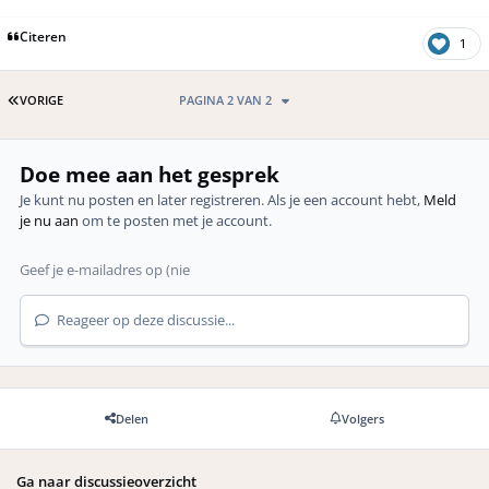
Citeren
1
EERSTE PAGINA
VORIGE
PAGINA 2 VAN 2
Doe mee aan het gesprek
Je kunt nu posten en later registreren. Als je een account hebt,
Meld
je nu aan
om te posten met je account.
Reageer op deze discussie...
Delen
Volgers
Ga naar discussieoverzicht