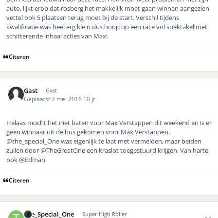
auto, lijkt erop dat rosberg het makkelijk moet gaan winnen aangezien
vettel ook 5 plaatsen terug moet bij de start. Verschil tijdens
kwalificatie was heel erg klein dus hoop op een race vol spektakel met
schitterende inhaal acties van Max!
Citeren
Gast
Gast
Geplaatst
2 mei 2016
10 jr
Helaas mocht het niet baten voor Max Verstappen dit weekend en is er
geen winnaar uit de bus gekomen voor Max Verstappen.
@the_special_One was eigenlijk te laat met vermelden, maar beiden
zullen door
@TheGreatOne een kraslot toegestuurd krijgen. Van harte
ook
@Edman
Citeren
Author stats
The_Special_One
Super High Roller