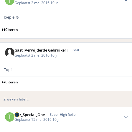
Geplaatst
2 mei 2016
10 jr
Joepie ☺️
Citeren
Gast [Verwijderde Gebruiker]
Gast
Geplaatst
2 mei 2016
10 jr
Top!
Citeren
2 weken later...
Author stats
The_Special_One
Super High Roller
Geplaatst
15 mei 2016
10 jr