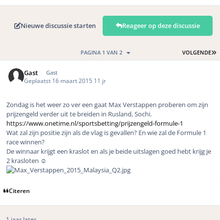
Nieuwe discussie starten
Reageer op deze discussie
L
PAGINA 1 VAN 2
VOLGENDE
Gast
Gast
Geplaatst
16 maart 2015
11 jr
Zondag is het weer zo ver een gaat Max Verstappen proberen om zijn
prijzengeld verder uit te breiden in Rusland, Sochi.
https://www.onetime.nl/sportsbetting/prijzengeld-formule-1
Wat zal zijn positie zijn als de vlag is gevallen? En wie zal de Formule 1
race winnen?
De winnaar krijgt een kraslot en als je beide uitslagen goed hebt krijg je
2 krasloten ☺️
Citeren
1 jaar later...