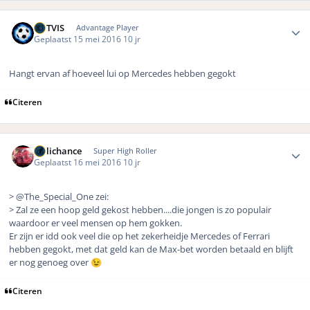
Author stats
ROTVIS
Advantage Player
Geplaatst
15 mei 2016
10 jr
Hangt ervan af hoeveel lui op Mercedes hebben gegokt
Citeren
Author stats
Hillichance
Super High Roller
Geplaatst
16 mei 2016
10 jr
> @The_Special_One zei:
> Zal ze een hoop geld gekost hebben....die jongen is zo populair
waardoor er veel mensen op hem gokken.
Er zijn er idd ook veel die op het zekerheidje Mercedes of Ferrari
hebben gegokt, met dat geld kan de Max-bet worden betaald en blijft
er nog genoeg over
😉
Citeren