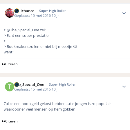
Author stats
Hillichance
Super High Roller
Geplaatst
15 mei 2016
10 jr
> @The_Special_One zei:
> Echt een super prestatie.
>
> Bookmakers zullen er niet blij mee zijn 😉
want?
Citeren
Author stats
The_Special_One
Super High Roller
Geplaatst
15 mei 2016
10 jr
Zal ze een hoop geld gekost hebben....die jongen is zo populair
waardoor er veel mensen op hem gokken.
Citeren