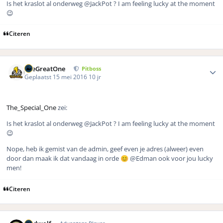
Is het kraslot al onderweg
@JackPot
? I am feeling lucky at the moment
😉
Citeren
Author stats
TheGreatOne
Pitboss
Geplaatst
15 mei 2016
10 jr
The_Special_One
zei:
Is het kraslot al onderweg
@JackPot
? I am feeling lucky at the moment
😉
Nope, heb ik gemist van de admin, geef even je adres (alweer) even
door dan maak ik dat vandaag in orde
@Edman ook voor jou lucky
😊
men!
Citeren
Author stats