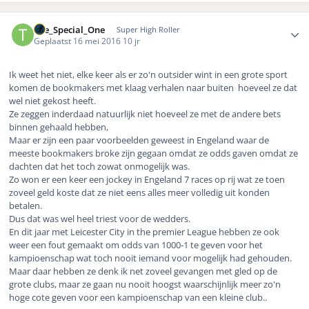
Author stats
The_Special_One
Super High Roller
Geplaatst
16 mei 2016
10 jr
Ik weet het niet, elke keer als er zo'n outsider wint in een grote sport
komen de bookmakers met klaag verhalen naar buiten hoeveel ze dat
wel niet gekost heeft.
Ze zeggen inderdaad natuurlijk niet hoeveel ze met de andere bets
binnen gehaald hebben,
Maar er zijn een paar voorbeelden geweest in Engeland waar de
meeste bookmakers broke zijn gegaan omdat ze odds gaven omdat ze
dachten dat het toch zowat onmogelijk was.
Zo won er een keer een jockey in Engeland 7 races op rij wat ze toen
zoveel geld koste dat ze niet eens alles meer volledig uit konden
betalen.
Dus dat was wel heel triest voor de wedders.
En dit jaar met Leicester City in the premier League hebben ze ook
weer een fout gemaakt om odds van 1000-1 te geven voor het
kampioenschap wat toch nooit iemand voor mogelijk had gehouden.
Maar daar hebben ze denk ik net zoveel gevangen met gled op de
grote clubs, maar ze gaan nu nooit hoogst waarschijnlijk meer zo'n
hoge cote geven voor een kampioenschap van een kleine club..