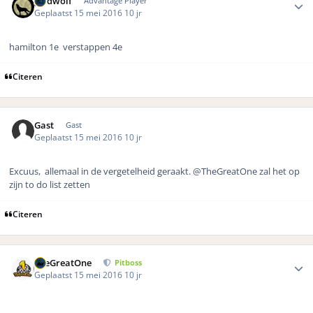
geldwolf
Advantage Player
Geplaatst
15 mei 2016
10 jr
hamilton 1e verstappen 4e
Citeren
Gast
Gast
Geplaatst
15 mei 2016
10 jr
Excuus, allemaal in de vergetelheid geraakt.
@TheGreatOne zal het op
zijn to do list zetten
Citeren
Author stats
TheGreatOne
Pitboss
Geplaatst
15 mei 2016
10 jr