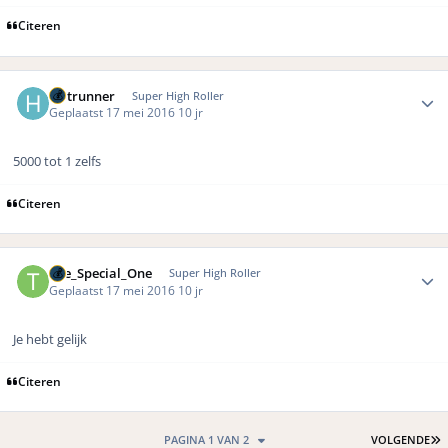
Citeren
Author stats
Hotrunner
Super High Roller
Geplaatst
17 mei 2016
10 jr
5000 tot 1 zelfs
Citeren
Author stats
The_Special_One
Super High Roller
Geplaatst
17 mei 2016
10 jr
Je hebt gelijk
Citeren
L
PAGINA 1 VAN 2
VOLGENDE