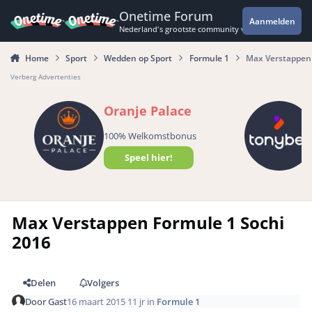
Spring naar bijdragen
Onetime Forum
Aanmelden
Nederland's grootste community voor de spannende 
Home
Sport
Wedden op Sport
Formule 1
Max Verstappen 
Verberg Advertenties
Oranje Palace
100% Welkomstbonus
Speel hier!
Max Verstappen Formule 1 Sochi
2016
Delen
Volgers
Door
Gast
16 maart 2015
11 jr
in
Formule 1