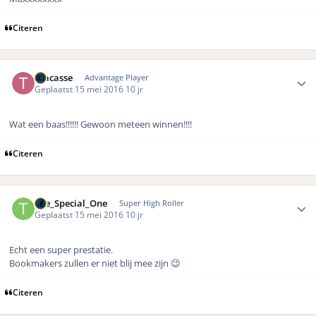
Citeren
Author stats
Tracasse
Advantage Player
Geplaatst
15 mei 2016
10 jr
Wat een baas!!!!!! Gewoon meteen winnen!!!!
Citeren
Author stats
The_Special_One
Super High Roller
Geplaatst
15 mei 2016
10 jr
Echt een super prestatie.
Bookmakers zullen er niet blij mee zijn 😉
Citeren