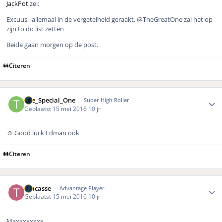
JackPot
zei:
Excuus, allemaal in de vergetelheid geraakt.
@TheGreatOne zal het op
zijn to do list zetten
Beide gaan morgen op de post.
Citeren
Author stats
The_Special_One
Super High Roller
Geplaatst
15 mei 2016
10 jr
☺️ Good luck Edman ook
Citeren
Author stats
Tracasse
Advantage Player
Geplaatst
15 mei 2016
10 jr
Maxxxxxxxx