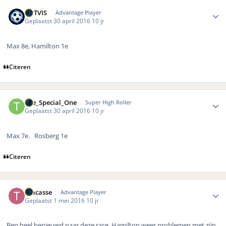
Author stats
ROTVIS
Advantage Player
Geplaatst
30 april 2016
10 jr
Max 8e, Hamilton 1e
Citeren
Author stats
The_Special_One
Super High Roller
Geplaatst
30 april 2016
10 jr
Max 7e. Rosberg 1e
Citeren
Author stats
Tracasse
Advantage Player
Geplaatst
1 mei 2016
10 jr
Ben heel benieuwd naar deze race. Hamilton weer problemen met zijn