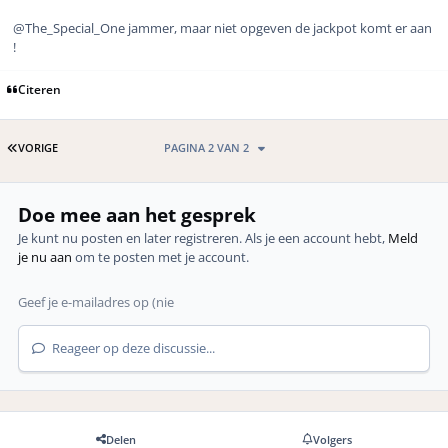
@The_Special_One jammer, maar niet opgeven de jackpot komt er aan
!
Citeren
EERSTE PAGINA
VORIGE
PAGINA 2 VAN 2
Doe mee aan het gesprek
Je kunt nu posten en later registreren. Als je een account hebt,
Meld
je nu aan
om te posten met je account.
Reageer op deze discussie...
Delen
Volgers