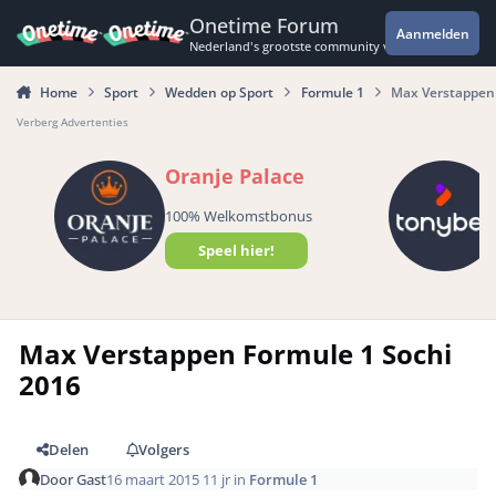
Spring naar bijdragen
Onetime Forum
Aanmelden
Nederland's grootste community voor de spannende 
Home
Sport
Wedden op Sport
Formule 1
Max Verstappen 
Verberg Advertenties
Oranje Palace
100% Welkomstbonus
Speel hier!
Max Verstappen Formule 1 Sochi
2016
Delen
Volgers
Door
Gast
16 maart 2015
11 jr
in
Formule 1