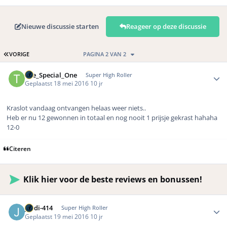
Nieuwe discussie starten
Reageer op deze discussie
EERSTE PAGINA
VORIGE
PAGINA 2 VAN 2
Author stats
The_Special_One
Super High Roller
Geplaatst
18 mei 2016
10 jr
Kraslot vandaag ontvangen helaas weer niets..
Heb er nu 12 gewonnen in totaal en nog nooit 1 prijsje gekrast hahaha
12-0
Citeren
Klik hier voor de beste reviews en bonussen!
Author stats
jordi-414
Super High Roller
Geplaatst
19 mei 2016
10 jr