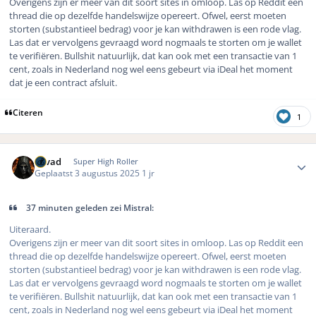
Overigens zijn er meer van dit soort sites in omloop. Las op Reddit een
thread die op dezelfde handelswijze opereert. Ofwel, eerst moeten
storten (substantieel bedrag) voor je kan withdrawen is een rode vlag.
Las dat er vervolgens gevraagd word nogmaals te storten om je wallet
te verifiëren. Bullshit natuurlijk, dat kan ook met een transactie van 1
cent, zoals in Nederland nog wel eens gebeurt via iDeal het moment
dat je een contract afsluit.
Citeren
1
Author stats
devad
Super High Roller
Geplaatst
3 augustus 2025
1 jr
37 minuten geleden zei Mistral:
Uiteraard.
Overigens zijn er meer van dit soort sites in omloop. Las op Reddit een
thread die op dezelfde handelswijze opereert. Ofwel, eerst moeten
storten (substantieel bedrag) voor je kan withdrawen is een rode vlag.
Las dat er vervolgens gevraagd word nogmaals te storten om je wallet
te verifiëren. Bullshit natuurlijk, dat kan ook met een transactie van 1
cent, zoals in Nederland nog wel eens gebeurt via iDeal het moment