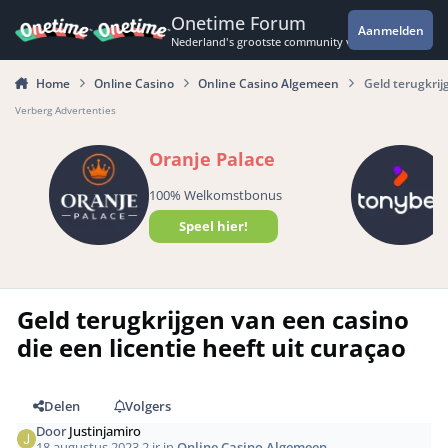
Spring naar bijdragen
Onetime Forum
Aanmelden
Nederland's grootste community voor de spannende 
Home
Online Casino
Online Casino Algemeen
Geld terugkrij
Verberg Advertenties
Oranje Palace
100% Welkomstbonus
Speel hier!
Geld terugkrijgen van een casino
die een licentie heeft uit curaçao
Delen
Volgers
Door
Justinjamiro
18 augustus 2023
2 jr
in
Online Casino Algemeen