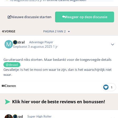
Nieuwe discussie starten
Reageer op deze discussie
EERSTE PAGINA
VORIGE
PAGINA 2 VAN 2
Author stats
Mistral
Advantage Player
Geplaatst
3 augustus 2025
1 jr
Ga uiteraard niks storten. Maar bedankt voor de toegevoegde details
.
@devad
Gevalletje: Is het te mooi om waar te zijn, dan is het waarschijnlijk niet
waar.
Citeren
1
Klik hier voor de beste reviews en bonussen!
Author stats
devad
Super High Roller