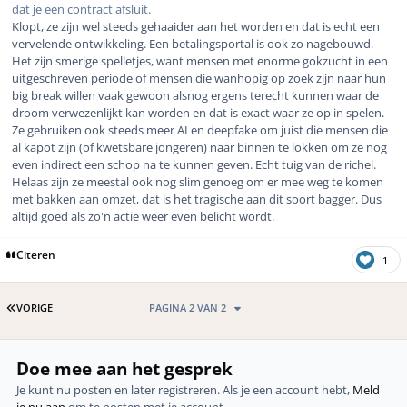
dat je een contract afsluit.
Klopt, ze zijn wel steeds gehaaider aan het worden en dat is echt een
vervelende ontwikkeling. Een betalingsportal is ook zo nagebouwd.
Het zijn smerige spelletjes, want mensen met enorme gokzucht in een
uitgeschreven periode of mensen die wanhopig op zoek zijn naar hun
big break willen vaak gewoon alsnog ergens terecht kunnen waar de
droom verwezenlijkt kan worden en dat is exact waar ze op in spelen.
Ze gebruiken ook steeds meer AI en deepfake om juist die mensen die
al kapot zijn (of kwetsbare jongeren) naar binnen te lokken om ze nog
even indirect een schop na te kunnen geven. Echt tuig van de richel.
Helaas zijn ze meestal ook nog slim genoeg om er mee weg te komen
met bakken aan omzet, dat is het tragische aan dit soort bagger. Dus
altijd goed als zo'n actie weer even belicht wordt.
Citeren
1
EERSTE PAGINA
VORIGE
PAGINA 2 VAN 2
Doe mee aan het gesprek
Je kunt nu posten en later registreren. Als je een account hebt,
Meld