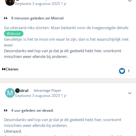
Geplaatst
3 augustus 2025
1 jr
9 minuten geleden zei Mistral:
Ga uiteraard niks storten. Maar bedankt voor de toegevoegde details
.
@devad
Gevalletje: Is het te mooi om waar te zijn, dan is het waarschijnlijk niet
waar.
Desondanks wel top van je dat je dit gedeeld hebt hier, voorkomt
misschien weer ellende bij anderen.
Citeren
1
Author stats
Mistral
Advantage Player
Geplaatst
3 augustus 2025
1 jr
4 uur geleden zei devad:
Desondanks wel top van je dat je dit gedeeld hebt hier, voorkomt
misschien weer ellende bij anderen.
Uiteraard.