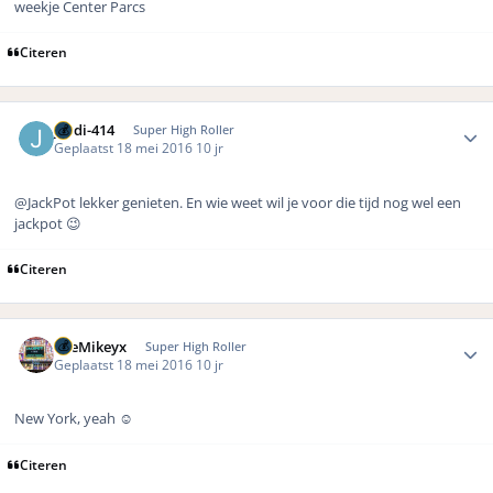
weekje Center Parcs
Citeren
Author stats
jordi-414
Super High Roller
Geplaatst
18 mei 2016
10 jr
@JackPot lekker genieten. En wie weet wil je voor die tijd nog wel een
jackpot 😉
Citeren
Author stats
TheMikeyx
Super High Roller
Geplaatst
18 mei 2016
10 jr
New York, yeah ☺️
Citeren