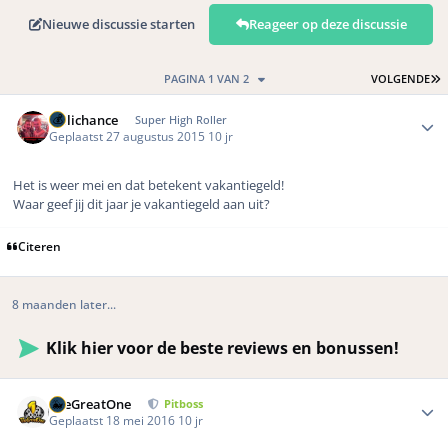
Nieuwe discussie starten
Reageer op deze discussie
L
PAGINA 1 VAN 2
VOLGENDE
Author stats
Hillichance
Super High Roller
Geplaatst
27 augustus 2015
10 jr
Het is weer mei en dat betekent vakantiegeld!
Waar geef jij dit jaar je vakantiegeld aan uit?
Citeren
8 maanden later...
Klik hier voor de beste reviews en bonussen!
Author stats
TheGreatOne
Pitboss
Geplaatst
18 mei 2016
10 jr