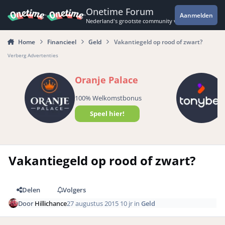
Spring naar bijdragen
Onetime Forum
Aanmelden
Nederland's grootste community voor de spannende 
Home
Financieel
Geld
Vakantiegeld op rood of zwart?
Verberg Advertenties
Oranje Palace
100% Welkomstbonus
Speel hier!
Vakantiegeld op rood of zwart?
Delen
Volgers
Door
Hillichance
27 augustus 2015
10 jr
in
Geld