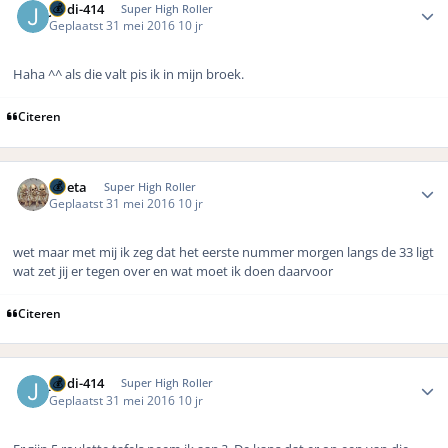
jordi-414
Super High Roller
Geplaatst
31 mei 2016
10 jr
Haha ^^ als die valt pis ik in mijn broek.
Citeren
Author stats
ruleta
Super High Roller
Geplaatst
31 mei 2016
10 jr
wet maar met mij ik zeg dat het eerste nummer morgen langs de 33 ligt
wat zet jij er tegen over en wat moet ik doen daarvoor
Citeren
Author stats
jordi-414
Super High Roller
Geplaatst
31 mei 2016
10 jr