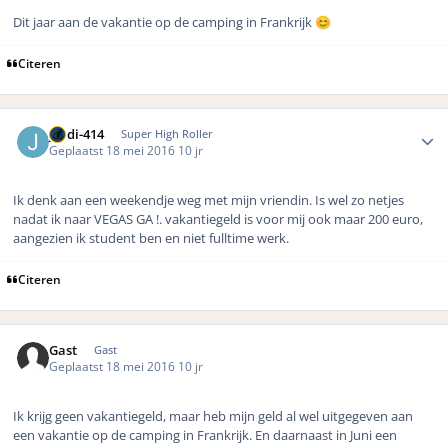
Dit jaar aan de vakantie op de camping in Frankrijk
😊
Citeren
Author stats
jordi-414
Super High Roller
Geplaatst
18 mei 2016
10 jr
Ik denk aan een weekendje weg met mijn vriendin. Is wel zo netjes
nadat ik naar VEGAS GA !. vakantiegeld is voor mij ook maar 200 euro,
aangezien ik student ben en niet fulltime werk.
Citeren
Gast
Gast
Geplaatst
18 mei 2016
10 jr
Ik krijg geen vakantiegeld, maar heb mijn geld al wel uitgegeven aan
een vakantie op de camping in Frankrijk. En daarnaast in Juni een