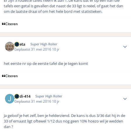
Er zijn 5 roulette tafels neem ik aan ?, De kans dat er op een van die
tafels een getal is gevallen dat naast de 33 ligt is reëel, of gaat het dan
om de laatste draai of om het hele bord met statistieken.
Citeren
Author stats
ruleta
Super High Roller
Geplaatst
31 mei 2016
10 jr
het eerste nr op de eerste tafel die je tegen komt
Citeren
Author stats
jordi-414
Super High Roller
Geplaatst
31 mei 2016
10 jr
Ja geloof je het zelf, ben je helderziend. De kans is dus 3/36 dat hij in de
33 of ernaast ligt oftewel 1/12 dus nog geen 10% hoezo wil je wedden
dan ?