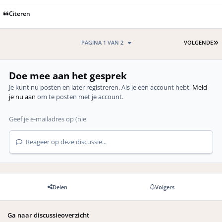
Citeren
L
PAGINA 1 VAN 2
VOLGENDE
Doe mee aan het gesprek
Je kunt nu posten en later registreren. Als je een account hebt,
Meld
je nu aan
om te posten met je account.
Reageer op deze discussie...
Delen
Volgers
Ga naar discussieoverzicht