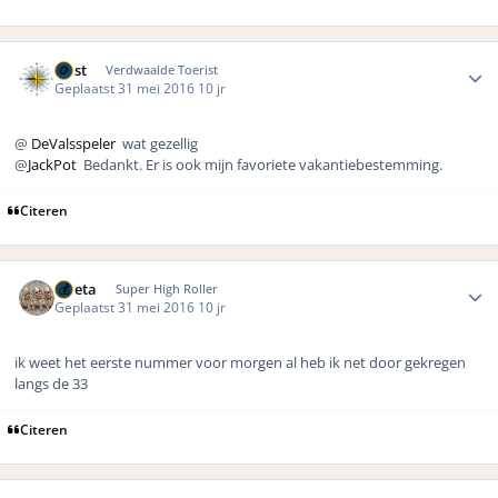
Author stats
west
Verdwaalde Toerist
Geplaatst
31 mei 2016
10 jr
@
DeValsspeler
wat gezellig
@
JackPot
Bedankt. Er is ook
mijn favoriete vakantiebestemming.
Citeren
Author stats
ruleta
Super High Roller
Geplaatst
31 mei 2016
10 jr
ik weet het eerste nummer voor morgen al heb ik net door gekregen
langs de 33
Citeren
Author stats