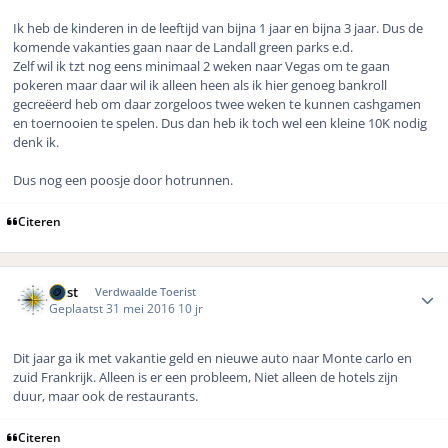
Ik heb de kinderen in de leeftijd van bijna 1 jaar en bijna 3 jaar. Dus de
komende vakanties gaan naar de Landall green parks e.d.
Zelf wil ik tzt nog eens minimaal 2 weken naar Vegas om te gaan
pokeren maar daar wil ik alleen heen als ik hier genoeg bankroll
gecreëerd heb om daar zorgeloos twee weken te kunnen cashgamen
en toernooien te spelen. Dus dan heb ik toch wel een kleine 10K nodig
denk ik.
Dus nog een poosje door hotrunnen.
Citeren
Author stats
west
Verdwaalde Toerist
Geplaatst
31 mei 2016
10 jr
Dit jaar ga ik met vakantie geld en nieuwe auto naar Monte carlo en
zuid Frankrijk. Alleen is er een probleem,
Niet alleen de
hotels zijn
duur
,
maar
ook de restaurants.
Citeren