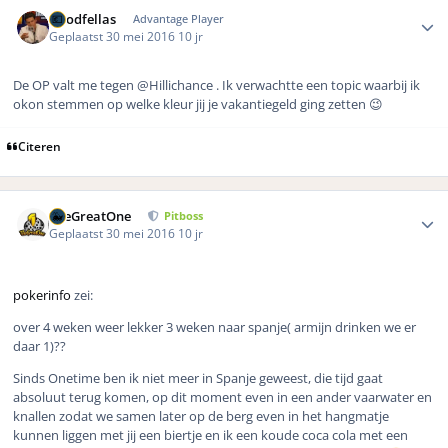
Author stats
Goodfellas
Advantage Player
Geplaatst
30 mei 2016
10 jr
De OP valt me tegen @Hillichance . Ik verwachtte een topic waarbij ik
okon stemmen op welke kleur jij je vakantiegeld ging zetten 😉
Citeren
Author stats
TheGreatOne
Pitboss
Geplaatst
30 mei 2016
10 jr
pokerinfo
zei:
over 4 weken weer lekker 3 weken naar spanje( armijn drinken we er
daar 1)??
Sinds Onetime ben ik niet meer in Spanje geweest, die tijd gaat
absoluut terug komen, op dit moment even in een ander vaarwater en
knallen zodat we samen later op de berg even in het hangmatje
kunnen liggen met jij een biertje en ik een koude coca cola met een