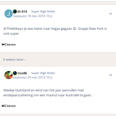
Author stats
jordi-414
Super High Roller
Geplaatst
18 mei 2016
10 jr
@TheMikeyx je was beter naar Vegas gegaan 😛. Grapje New York is
ook super
Citeren
2 weken later...
Author stats
Remco86
Super High Roller
Geplaatst
29 mei 2016
10 jr
Weekje Duitsland en eind van het jaar aanvullen met
eindejaarsuitkering om een maand naar Australië te gaan.
Citeren