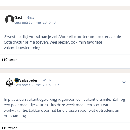
Gast
Gast
Geplaatst
31 mei 2016
10 jr
@west het ligt vooral aan je zelf. Voor elke portemonnee is er aan de
Cote d'Azur prima toeven. Veel plezier, ook mijn favoriete
vakantiebestemming.
Citeren
Author stats
DeValsspeler
Whale
Geplaatst
31 mei 2016
10 jr
In plaats van vakantiegeld krijg ik gewoon een vakantie.
:smile:
Zal nog
een paar maandjes duren, dus deze week maar een soort van
werkvakantie. Lekker door het land crossen voor wat optredens en
ontspanning.
Citeren