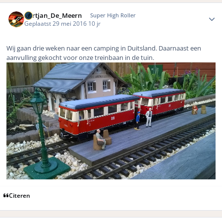
Author stats
Gertjan_De_Meern
Super High Roller
Geplaatst
29 mei 2016
10 jr
Wij gaan drie weken naar een camping in Duitsland. Daarnaast een
aanvulling gekocht voor onze treinbaan in de tuin.
Citeren