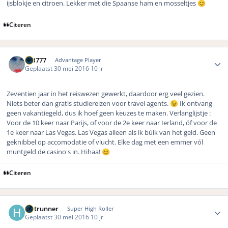
ijsblokje en citroen. Lekker met die Spaanse ham en mosseltjes
😊
Citeren
Author stats
MB777
Advantage Player
Geplaatst
30 mei 2016
10 jr
Zeventien jaar in het reiswezen gewerkt, daardoor erg veel gezien.
Niets beter dan gratis studiereizen voor travel agents.
Ik ontvang
😉
geen vakantiegeld, dus ik hoef geen keuzes te maken. Verlanglijstje :
Voor de 10 keer naar Parijs, of voor de 2e keer naar Ierland, óf voor de
1e keer naar Las Vegas. Las Vegas alleen als ik búlk van het geld. Geen
geknibbel op accomodatie of vlucht. Elke dag met een emmer vól
muntgeld de casino's in. Hihaa!
😊
Citeren
Author stats
Hotrunner
Super High Roller
Geplaatst
30 mei 2016
10 jr