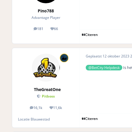
Pino788
Advantage Player
181
66
posts
Reputation
Citeren
Geplaatst
12 oktober 2023
2
Is he
@BetCity Helpdesk
TheGreatOne
Pitboss
16,1k
11,6k
posts
Reputation
Citeren
Locatie
Blauwestad