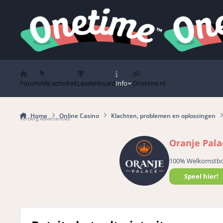
Spring naar bijdragen
Forum
Alle activiteit
Leaderboard
Info
Onetime.nl
Home
Online Casino
Klachten, problemen en oplossingen
Verberg Advertenties
Oranje Pala
100% Welkomstb
Speel hier!