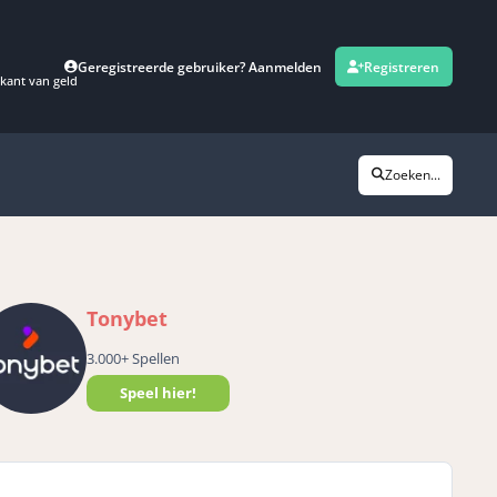
Geregistreerde gebruiker? Aanmelden
Registreren
kant van geld
Zoeken...
Tonybet
3.000+ Spellen
Speel hier!