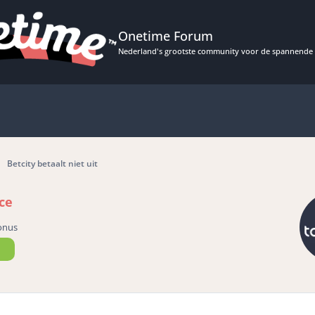
Onetime Forum
Nederland's grootste community voor de spannende 
Betcity betaalt niet uit
ce
onus