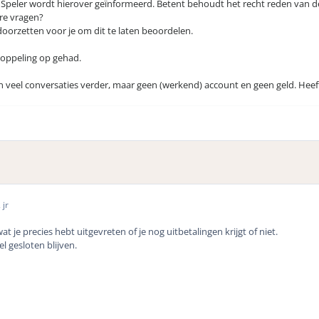
Speler wordt hierover geïnformeerd. Betent behoudt het recht reden van de s
ere vragen?
t doorzetten voor je om dit te laten beoordelen.
koppeling op gehad.
 veel conversaties verder, maar geen (werkend) account en geen geld. Heeft
 jr
at je precies hebt uitgevreten of je nog uitbetalingen krijgt of niet.
el gesloten blijven.