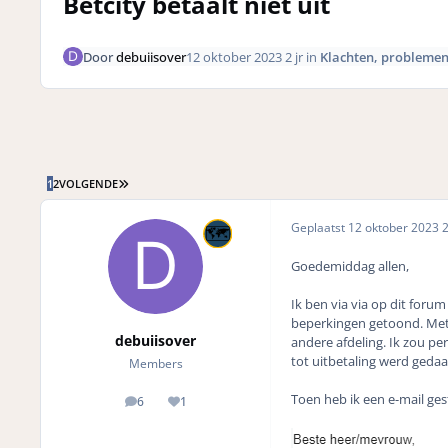
Betcity betaalt niet uit
Door
debuiisover
12 oktober 2023
2 jr
in
Klachten, problemen
LAATSTE PAGINA
1
2
VOLGENDE
Geplaatst
12 oktober 2023
2
Goedemiddag allen,
Ik ben via via op dit foru
beperkingen getoond. Mete
debuiisover
andere afdeling. Ik zou pe
tot uitbetaling werd gedaa
Members
Toen heb ik een e-mail ges
6
1
posts
Reputation