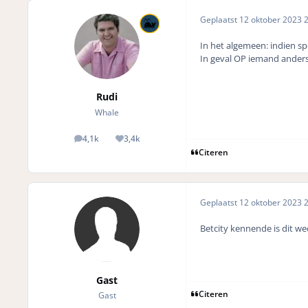
Geplaatst
12 oktober 2023
2
In het algemeen: indien sp
In geval OP iemand anders 
Rudi
Whale
4,1k
3,4k
posts
Reputation
Citeren
Geplaatst
12 oktober 2023
2
Betcity kennende is dit wed
Gast
Citeren
Gast