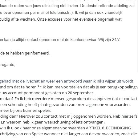
gehad met de livechat en weer een antwoord waar ik niks wijzer uit wordt.
elend om dat te horen ** ik kan me voorstellen dat als je een terugkoppeling 
is jouw account permanent gesloten op 20 september.
rom dan? En ik heb meerdere mensen gesproken die aangeven dat er conta
er een schending heeft plaatsgevonden van onze algemene voorwaarden.
et meer bij ons kunnen spelen.
ding dan? Hierover zou contact met mij opgenomen worden. Heb hier zelfs e
ld? En waarom heb ik geen waarschuwing of iets ontvangen?
verwijs ik u ook naar onze algemene voorwaarden ARTIKEL 6. BEËINDIGING
schrijving van een Speler wanneer niet langer aan de voorwaarden, zoals die