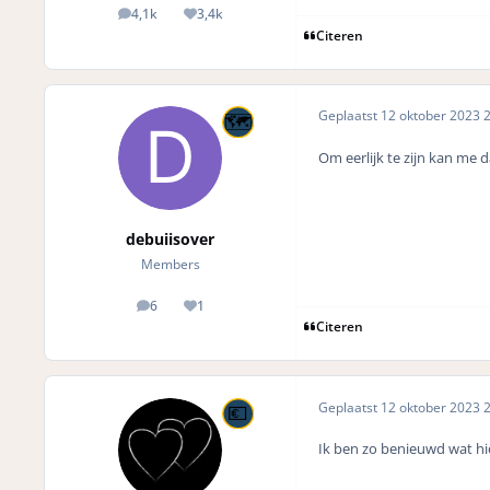
4,1k
3,4k
posts
Reputation
Citeren
Geplaatst
12 oktober 2023
2
Om eerlijk te zijn kan me 
debuiisover
Members
6
1
posts
Reputation
Citeren
Geplaatst
12 oktober 2023
2
Ik ben zo benieuwd wat hi