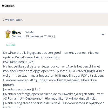
Citeren
2 weken later...
Author stats
Dopey
Whale
Geplaatst
19 december 2016
9 jr
AUTEUR
De winterstop is ingegaan, dus een goed moment voor een nieuwe
update. De bets waar het om draait zijn:
PSV kampioen @2.25
Na het gelijke spel gisteren tegen concurrent Ajax is het verschil met
koploper Feyenoord opgelopen tot 8 punten. Qua verdediging lijkt het
wel prima te staan, maar het scoren blijft moeilijk voor PSV dit seizoen.
Hierdoor werd er 0-0 bij Roda JC en Willem II gespeeld, 4 hele dure
punten.
Juventus kampioen @1.40
Juventus heeft afgelopen weekend de thuiswedstrijd tegen concurrent
AS Roma met 1-0 gewonnen. Hiermee lijkt het vrijwel duidelijk dat
Juventus nog steeds heerst in de Serie A. Hun voorsprong is opgelopen
tot 7 punten.