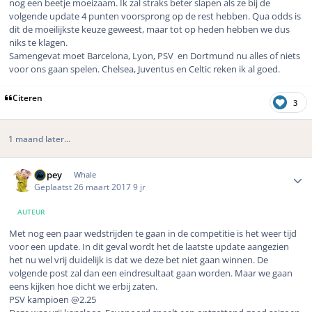
nog een beetje moeizaam. Ik zal straks beter slapen als ze bij de
volgende update 4 punten voorsprong op de rest hebben. Qua odds is
dit de moeilijkste keuze geweest, maar tot op heden hebben we dus
niks te klagen.
Samengevat moet Barcelona, Lyon, PSV en Dortmund nu alles of niets
voor ons gaan spelen. Chelsea, Juventus en Celtic reken ik al goed.
Citeren
3
1 maand later...
Author stats
Dopey
Whale
Geplaatst
26 maart 2017
9 jr
AUTEUR
Met nog een paar wedstrijden te gaan in de competitie is het weer tijd
voor een update. In dit geval wordt het de laatste update aangezien
het nu wel vrij duidelijk is dat we deze bet niet gaan winnen. De
volgende post zal dan een eindresultaat gaan worden. Maar we gaan
eens kijken hoe dicht we erbij zaten.
PSV kampioen @2.25