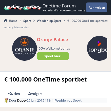
Spring naar bijdragen
Onetime Forum
Aanmelden
Nederland's grootste community voor de spannende 
Home
Sport
Wedden op Sport
€ 100.000 OneTime sportbet
Verberg Advertenties
Oranje Palace
100% Welkomstbonus
Speel hier!
€ 100.000 OneTime sportbet
Delen
Volgers
Door
Dopey
29 juni 2015
11 jr
in
Wedden op Sport