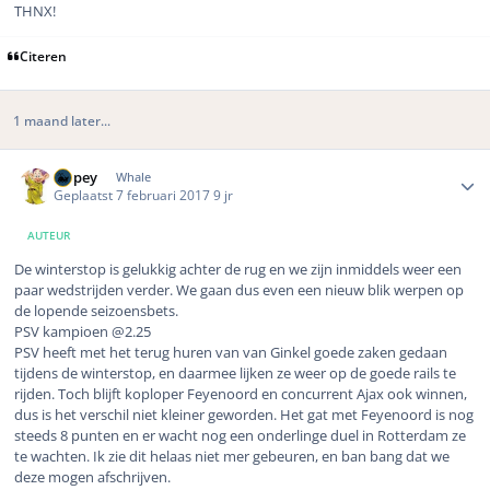
THNX!
Citeren
1 maand later...
Author stats
Dopey
Whale
Geplaatst
7 februari 2017
9 jr
AUTEUR
De winterstop is gelukkig achter de rug en we zijn inmiddels weer een
paar wedstrijden verder. We gaan dus even een nieuw blik werpen op
de lopende seizoensbets.
PSV kampioen @2.25
PSV heeft met het terug huren van van Ginkel goede zaken gedaan
tijdens de winterstop, en daarmee lijken ze weer op de goede rails te
rijden. Toch blijft koploper Feyenoord en concurrent Ajax ook winnen,
dus is het verschil niet kleiner geworden. Het gat met Feyenoord is nog
steeds 8 punten en er wacht nog een onderlinge duel in Rotterdam ze
te wachten. Ik zie dit helaas niet mer gebeuren, en ban bang dat we
deze mogen afschrijven.