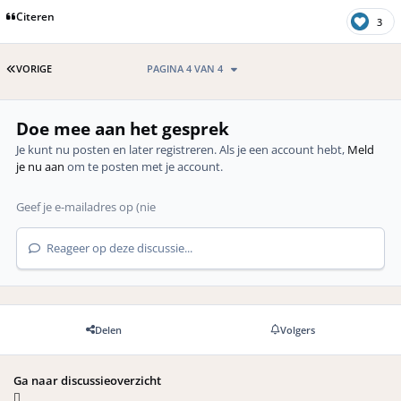
Citeren
3
EERSTE PAGINA
VORIGE
PAGINA 4 VAN 4
Doe mee aan het gesprek
Je kunt nu posten en later registreren. Als je een account hebt,
Meld
je nu aan
om te posten met je account.
Reageer op deze discussie...
Delen
Volgers
Ga naar discussieoverzicht