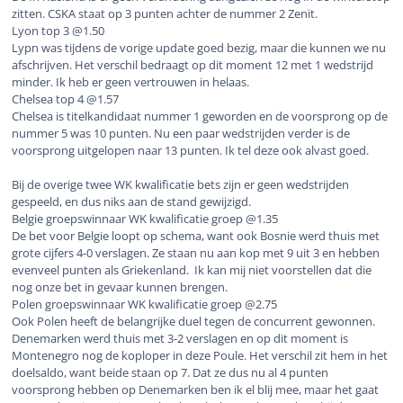
zitten. CSKA staat op 3 punten achter de nummer 2 Zenit.
Lyon top 3 @1.50
Lypn was tijdens de vorige update goed bezig, maar die kunnen we nu
afschrijven. Het verschil bedraagt op dit moment 12 met 1 wedstrijd
minder. Ik heb er geen vertrouwen in helaas.
Chelsea top 4 @1.57
Chelsea is titelkandidaat nummer 1 geworden en de voorsprong op de
nummer 5 was 10 punten. Nu een paar wedstrijden verder is de
voorsprong uitgelopen naar 13 punten. Ik tel deze ook alvast goed.
Bij de overige twee WK kwalificatie bets zijn er geen wedstrijden
gespeeld, en dus niks aan de stand gewijzigd.
Belgie groepswinnaar WK kwalificatie groep @1.35
De bet voor Belgie loopt op schema, want ook Bosnie werd thuis met
grote cijfers 4-0 verslagen. Ze staan nu aan kop met 9 uit 3 en hebben
evenveel punten als Griekenland. Ik kan mij niet voorstellen dat die
nog onze bet in gevaar kunnen brengen.
Polen groepswinnaar WK kwalificatie groep @2.75
Ook Polen heeft de belangrijke duel tegen de concurrent gewonnen.
Denemarken werd thuis met 3-2 verslagen en op dit moment is
Montenegro nog de koploper in deze Poule. Het verschil zit hem in het
doelsaldo, want beide staan op 7. Dat ze dus nu al 4 punten
voorsprong hebben op Denemarken ben ik el blij mee, maar het gaat