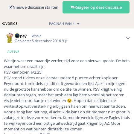
Nieuwe discussie starten
Reageer op deze discussie
EERSTE PAGINA
VORIGE
PAGINA 4 VAN 4
Author stats
Dopey
Whale
Geplaatst
5 december 2016
9 jr
AUTEUR
We zijn weer een maandje verder, tijd voor een nieuwe update. De bets
waar het om draait zijn:
PSV kampioen @2.25
PSV stond tijdens onze laatste update 5 punten achter koploper
Feyenoord. Inmiddels zijn dit er 6 geworden en lijkt Ajax in mijn ogen
nu de grootste kanshebber om de titel te winnen. PSV krijgt weinig
doelpunten tegen, maar het probleem ligt hem vooral bij het scoren.
Als je niet scoort kan je niet winnen
. Hopen dat ze tijdens de
😉
winterstop wat versterking erbij gaan halen om hier wat aan te doen.
Voor alsnog kan het nog, al acht ik de kans op dit moment niet groot in
zolang ze in deze vorm verkeren. Komende week krijgen ze Eagles thuis
terwijl Feyenoord een pittige uitwedstrijd gaat krijgen bij AZ. Mooi
moment on wat punten dichterbij te komen