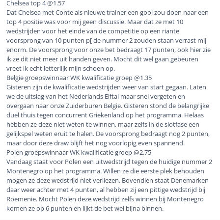
Chelsea top 4 @1.57
Dat Chelsea met Conte als nieuwe trainer een gooi zou doen naar een
top 4 positie was voor mij geen discussie. Maar dat ze met 10
wedstrijden voor het einde van de competitie op een riante
voorsprong van 10 punten p[ de nummer 2 zouden staan verrast mij
enorm. De voorsprong voor onze bet bedraagt 17 punten, ook hier zie
ik ze dit niet meer uit handen geven. Mocht dit wel gaan gebeuren
vreet ik echt letterlijk mijn schoen op.
Belgie groepswinnaar WK kwalificatie groep @1.35
Gisteren zijn de kwalificatie wedstrijden weer van start gegaan. Laten
we de uitslag van het Nederlands Elftal maar snel vergeten en
overgaan naar onze Zuiderburen Belgie. Gisteren stond de belangrijke
duel thuis tegen concurrent Griekenland op het programma. Helaas
hebben ze deze niet weten te winnen, maar zelfs in de slotfase een
gelijkspel weten eruit te halen. De voorsprong bedraagt nog 2 punten,
maar door deze draw blijft het nog voorlopig even spannend.
Polen groepswinnaar WK kwalificatie groep @2.75
Vandaag staat voor Polen een uitwedstrijd tegen de huidige nummer 2
Montenegro op het programma. Willen ze die eerste plek behouden
mogen ze deze wedstrijd niet verliezen. Bovendien staat Denemarken
daar weer achter met 4 punten, al hebben zij een pittige wedstrijd bij
Roemenie. Mocht Polen deze wedstrijd zelfs winnen bij Montenegro
komen ze op 6 punten en lijkt de bet wel bijna binnen.