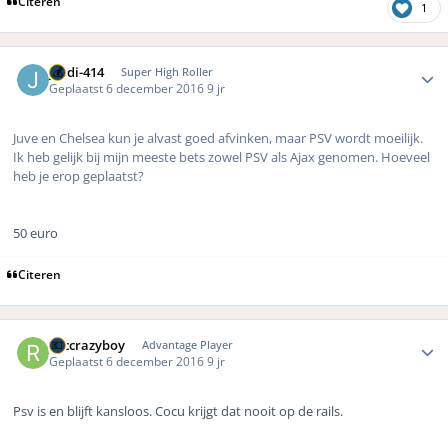
Citeren
1
Author stats
jordi-414
Super High Roller
Geplaatst
6 december 2016
9 jr
Juve en Chelsea kun je alvast goed afvinken, maar PSV wordt moeilijk.
Ik heb gelijk bij mijn meeste bets zowel PSV als Ajax genomen. Hoeveel
heb je erop geplaatst?
50 euro
Citeren
Author stats
rbccrazyboy
Advantage Player
Geplaatst
6 december 2016
9 jr
Psv is en blijft kansloos. Cocu krijgt dat nooit op de rails.