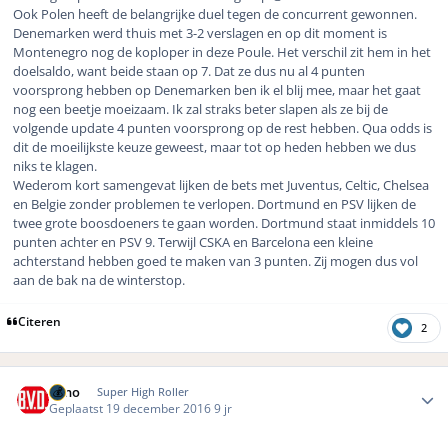
Ook Polen heeft de belangrijke duel tegen de concurrent gewonnen.
Denemarken werd thuis met 3-2 verslagen en op dit moment is
Montenegro nog de koploper in deze Poule. Het verschil zit hem in het
doelsaldo, want beide staan op 7. Dat ze dus nu al 4 punten
voorsprong hebben op Denemarken ben ik el blij mee, maar het gaat
nog een beetje moeizaam. Ik zal straks beter slapen als ze bij de
volgende update 4 punten voorsprong op de rest hebben. Qua odds is
dit de moeilijkste keuze geweest, maar tot op heden hebben we dus
niks te klagen.
Wederom kort samengevat lijken de bets met Juventus, Celtic, Chelsea
en Belgie zonder problemen te verlopen. Dortmund en PSV lijken de
twee grote boosdoeners te gaan worden. Dortmund staat inmiddels 10
punten achter en PSV 9. Terwijl CSKA en Barcelona een kleine
achterstand hebben goed te maken van 3 punten. Zij mogen dus vol
aan de bak na de winterstop.
Citeren
2
Author stats
Reno
Super High Roller
Geplaatst
19 december 2016
9 jr