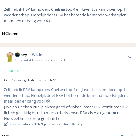
Zelf heb ik PSV kampioen, Chelsea top 4 en Juventus kampioen op 1
weddenschap. Hopelijk doet PSV het beter de komende wedstrijden,
maar ben er bang voor ☹️
Citeren
Author stats
Dopey
Whale
Geplaatst
6 december 2016
9 jr
AUTEUR
22 uur geleden zei jordi22:
Zelf heb ik PSV kampioen, Chelsea top 4 en Juventus kampioen op 1
weddenschap. Hopelijk doet PSV het beter de komende wedstrijden,
maar ben er bang voor ☹️
Juve en Chelsea kun je alvast goed afvinken, maar PSV wordt moeilijk.
Ik heb gelukkig bij mijn meeste bets zowel PSV als Ajax genomen.
Hoeveel heb je erop geplaatst?
6 december 2016
9 jr
bewerkt door Dopey