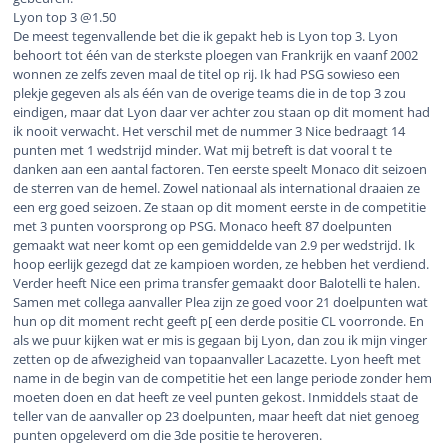
Lyon top 3 @1.50
De meest tegenvallende bet die ik gepakt heb is Lyon top 3. Lyon
behoort tot één van de sterkste ploegen van Frankrijk en vaanf 2002
wonnen ze zelfs zeven maal de titel op rij. Ik had PSG sowieso een
plekje gegeven als als één van de overige teams die in de top 3 zou
eindigen, maar dat Lyon daar ver achter zou staan op dit moment had
ik nooit verwacht. Het verschil met de nummer 3 Nice bedraagt 14
punten met 1 wedstrijd minder. Wat mij betreft is dat vooral t te
danken aan een aantal factoren. Ten eerste speelt Monaco dit seizoen
de sterren van de hemel. Zowel nationaal als international draaien ze
een erg goed seizoen. Ze staan op dit moment eerste in de competitie
met 3 punten voorsprong op PSG. Monaco heeft 87 doelpunten
gemaakt wat neer komt op een gemiddelde van 2.9 per wedstrijd. Ik
hoop eerlijk gezegd dat ze kampioen worden, ze hebben het verdiend.
Verder heeft Nice een prima transfer gemaakt door Balotelli te halen.
Samen met collega aanvaller Plea zijn ze goed voor 21 doelpunten wat
hun op dit moment recht geeft p[ een derde positie CL voorronde. En
als we puur kijken wat er mis is gegaan bij Lyon, dan zou ik mijn vinger
zetten op de afwezigheid van topaanvaller Lacazette. Lyon heeft met
name in de begin van de competitie het een lange periode zonder hem
moeten doen en dat heeft ze veel punten gekost. Inmiddels staat de
teller van de aanvaller op 23 doelpunten, maar heeft dat niet genoeg
punten opgeleverd om die 3de positie te heroveren.