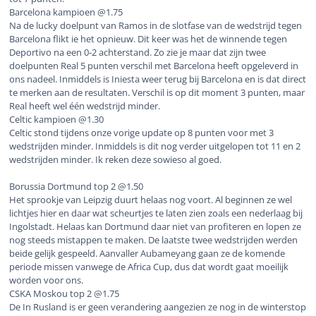
Barcelona kampioen @1.75
Na de lucky doelpunt van Ramos in de slotfase van de wedstrijd tegen
Barcelona flikt ie het opnieuw. Dit keer was het de winnende tegen
Deportivo na een 0-2 achterstand. Zo zie je maar dat zijn twee
doelpunten Real 5 punten verschil met Barcelona heeft opgeleverd in
ons nadeel. Inmiddels is Iniesta weer terug bij Barcelona en is dat direct
te merken aan de resultaten. Verschil is op dit moment 3 punten, maar
Real heeft wel één wedstrijd minder.
Celtic kampioen @1.30
Celtic stond tijdens onze vorige update op 8 punten voor met 3
wedstrijden minder. Inmiddels is dit nog verder uitgelopen tot 11 en 2
wedstrijden minder. Ik reken deze sowieso al goed.
Borussia Dortmund top 2 @1.50
Het sprookje van Leipzig duurt helaas nog voort. Al beginnen ze wel
lichtjes hier en daar wat scheurtjes te laten zien zoals een nederlaag bij
Ingolstadt. Helaas kan Dortmund daar niet van profiteren en lopen ze
nog steeds mistappen te maken. De laatste twee wedstrijden werden
beide gelijk gespeeld. Aanvaller Aubameyang gaan ze de komende
periode missen vanwege de Africa Cup, dus dat wordt gaat moeilijk
worden voor ons.
CSKA Moskou top 2 @1.75
De In Rusland is er geen verandering aangezien ze nog in de winterstop