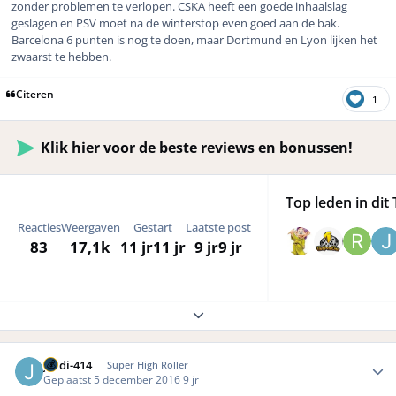
zonder problemen te verlopen. CSKA heeft een goede inhaalslag
geslagen en PSV moet na de winterstop even goed aan de bak.
Barcelona 6 punten is nog te doen, maar Dortmund en Lyon lijken het
zwaarst te hebben.
Citeren
1
Klik hier voor de beste reviews en bonussen!
Top leden in dit 
Reacties
Weergaven
Gestart
Laatste post
83
17,1k
11 jr
11 jr
9 jr
9 jr
Expand topic overview
Author stats
jordi-414
Super High Roller
Geplaatst
5 december 2016
9 jr