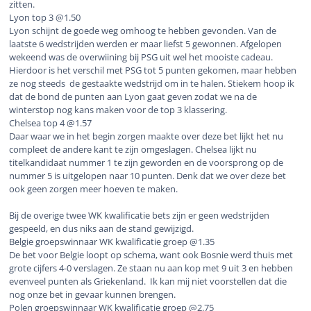
zitten.
Lyon top 3 @1.50
Lyon schijnt de goede weg omhoog te hebben gevonden. Van de
laatste 6 wedstrijden werden er maar liefst 5 gewonnen. Afgelopen
wekeend was de overwiining bij PSG uit wel het mooiste cadeau.
Hierdoor is het verschil met PSG tot 5 punten gekomen, maar hebben
ze nog steeds de gestaakte wedstrijd om in te halen. Stiekem hoop ik
dat de bond de punten aan Lyon gaat geven zodat we na de
winterstop nog kans maken voor de top 3 klassering.
Chelsea top 4 @1.57
Daar waar we in het begin zorgen maakte over deze bet lijkt het nu
compleet de andere kant te zijn omgeslagen. Chelsea lijkt nu
titelkandidaat nummer 1 te zijn geworden en de voorsprong op de
nummer 5 is uitgelopen naar 10 punten. Denk dat we over deze bet
ook geen zorgen meer hoeven te maken.
Bij de overige twee WK kwalificatie bets zijn er geen wedstrijden
gespeeld, en dus niks aan de stand gewijzigd.
Belgie groepswinnaar WK kwalificatie groep @1.35
De bet voor Belgie loopt op schema, want ook Bosnie werd thuis met
grote cijfers 4-0 verslagen. Ze staan nu aan kop met 9 uit 3 en hebben
evenveel punten als Griekenland. Ik kan mij niet voorstellen dat die
nog onze bet in gevaar kunnen brengen.
Polen groepswinnaar WK kwalificatie groep @2.75