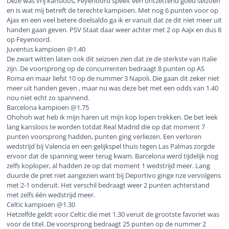
Deze was vrij kansloos, Feyenoord speelt een ontzettend goed seizoen
en is wat mij betreft de terechte kampioen. Met nog 6 punten voor op
Ajax en een veel betere doelsaldo ga ik er vanuit dat ze dit niet meer uit
handen gaan geven. PSV Staat daar weer achter met 2 op Aajx en dus 8
op Feyenoord.
Juventus kampioen @1.40
De zwart witten laten ook dit seizoen zien dat ze de sterkste van Italie
zijn. De voorsprong op de concurrenten bedraagt 8 punten op AS
Roma en maar liefst 10 op de nummer 3 Napoli. Die gaan dit zeker niet
meer uit handen geven , maar nu was deze bet met een odds van 1.40
nou niet echt zo spannend.
Barcelona kampioen @1.75
Ohohoh wat heb ik mijn haren uit mijn kop lopen trekken. De bet leek
lang kansloos te worden totdat Real Madrid die op dat moment 7
punten voorsprong hadden, punten ging verliezen. Een verloren
wedstrijd bij Valencia en een gelijkspel thuis tegen Las Palmas zorgde
ervoor dat de spanning weer terug kwam. Barcelona werd tijdelijk nog
zelfs koploper, al hadden ze op dat moment 1 wedstrijd meer. Lang
duurde de pret niet aangezien want bij Deportivo ginge nze vervolgens
met 2-1 onderuit. Het verschil bedraagt weer 2 punten achterstand
met zelfs één wedstrijd meer.
Celtic kampioen @1.30
Hetzelfde geldt voor Celtic die met 1.30 veruit de grootste favoriet was
voor de titel. De voorsprong bedraagt 25 punten op de nummer 2