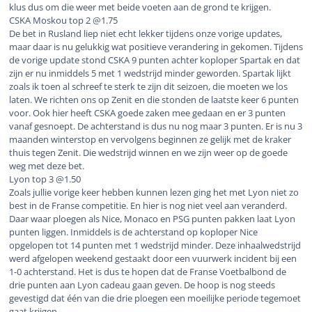
klus dus om die weer met beide voeten aan de grond te krijgen.
CSKA Moskou top 2 @1.75
De bet in Rusland liep niet echt lekker tijdens onze vorige updates,
maar daar is nu gelukkig wat positieve verandering in gekomen. Tijdens
de vorige update stond CSKA 9 punten achter koploper Spartak en dat
zijn er nu inmiddels 5 met 1 wedstrijd minder geworden. Spartak lijkt
zoals ik toen al schreef te sterk te zijn dit seizoen, die moeten we los
laten. We richten ons op Zenit en die stonden de laatste keer 6 punten
voor. Ook hier heeft CSKA goede zaken mee gedaan en er 3 punten
vanaf gesnoept. De achterstand is dus nu nog maar 3 punten. Er is nu 3
maanden winterstop en vervolgens beginnen ze gelijk met de kraker
thuis tegen Zenit. Die wedstrijd winnen en we zijn weer op de goede
weg met deze bet.
Lyon top 3 @1.50
Zoals jullie vorige keer hebben kunnen lezen ging het met Lyon niet zo
best in de Franse competitie. En hier is nog niet veel aan veranderd.
Daar waar ploegen als Nice, Monaco en PSG punten pakken laat Lyon
punten liggen. Inmiddels is de achterstand op koploper Nice
opgelopen tot 14 punten met 1 wedstrijd minder. Deze inhaalwedstrijd
werd afgelopen weekend gestaakt door een vuurwerk incident bij een
1-0 achterstand. Het is dus te hopen dat de Franse Voetbalbond de
drie punten aan Lyon cadeau gaan geven. De hoop is nog steeds
gevestigd dat één van die drie ploegen een moeilijke periode tegemoet
gaat krijgen.