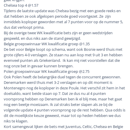
Chelsea top 4 @1.57
Tijdens de laatste update was Chelsea bezig met een goede reeks en
dat hebben ze ook afgelopen periode goed voortgezet. Ze zijn
inmiddels koploper geworden met al 7 punten voor op de nummer 5,
dus dat verloopt prima.
Bij de overige twee WK kwalificatie bets zijn er geen wedstrijden
gespeeld, en dus niks aan de stand gewijzigd.
Belgie groepswinnaar WK kwalificatie groep @1.35
De bet voor Belgie loopt op schema, want ook Bosnie werd thuis met
grote cijfers 4-0 verslagen. Ze staan nu aan kop met 9 uit 3 en hebben
evenveel punten als Griekenland. Ik kan mij niet voorstellen dat die
nog onze bet in gevaar kunnen brengen.
Polen groepswinnaar WK kwalificatie groep @2.75
Ook Polen heeft de belangrijke duel tegen de concurrent gewonnen.
Denemarken werd thuis met 3-2 verslagen en op dit moment is
Montenegro nog de koploper in deze Poule. Het verschil zit hem in het
doelsaldo, want beide staan op 7. Dat ze dus nu al 4 punten
voorsprong hebben op Denemarken ben ik el blij mee, maar het gaat
nog een beetje moeizaam. Ik zal straks beter slapen als ze bij de
volgende update 4 punten voorsprong op de rest hebben. Qua odds is
dit de moeilijkste keuze geweest, maar tot op heden hebben we dus
niks te klagen.
Kort samengevat lijken de bets met Juventus, Celtic, Chelsea en Belgie