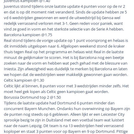
Juventus kampioen @1.40
Juventus stond tijdens onze laatste update 4 punten voor op de nr 2
en dat is op dit moment niet veranderd. Sinds de update hebben ze 5
vd 6 wedstrijden gewonnen en werd de uitwedstrijd bij Genoa wel
redelijk verrassend verloren met 3-1. Geen reden voor paniek, want
vind ze goed in vorm en het sterkste selectie van de Serie A hebben.
Barcelona kampioen @1.75
Real stond tijdens de vorige update op 1 punt voorsprong en helaas is
dit inmiddels uitgelopen naar 6. Afgelopen weekend stond de kraker
thuis tegen Real op het programma en helaas wist Real in de laatste
minuut de gelijkmaker te scoren. Het is bij Barcelona nog een beetje
zoeken naar de vorm en hebben wat pech gehad met de blessure van
Iniesta. Zijn afwezigheid was duidelijk te merken bij Barcelona en laten
we hopen dat de wedstrijden weer makkelijk gewonnen gaan worden.
Celtic kampioen @1.30
Celtic lijkt al binnen, 8 punten voor met 3 wedstrijden minder zelfs. Het
moet heel gek lopen als Celtic geen kampioen gaat worden.
Borussia Dortmund top 2 @1.50
Tijdens de laatste update had Dortmund 6 punten minder dan
concurrent Bayern Munchen. Ondanks hun overwinning op Bayern zijn
de punten nog steeds op 6 gebleven. Alleen lijkt er een Leicester City
sprookje bezig te zijn in Duitsland met een voetbal team wat luistert
naar de naam Leipzig. Dit team is na 13 wedstrijden heel verrassend
koploper en staat 3 punten voor op Bayern en 9 op Dortmund. Pittige