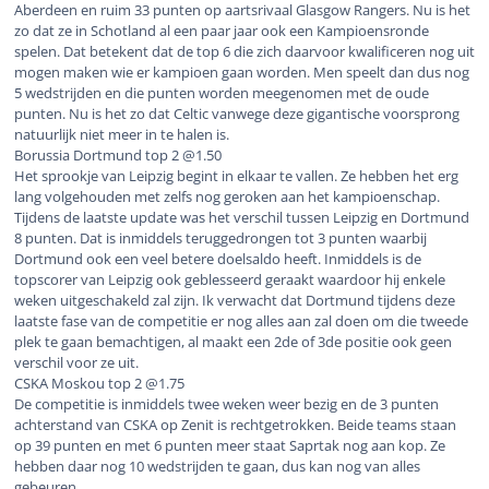
Aberdeen en ruim 33 punten op aartsrivaal Glasgow Rangers. Nu is het
zo dat ze in Schotland al een paar jaar ook een Kampioensronde
spelen. Dat betekent dat de top 6 die zich daarvoor kwalificeren nog uit
mogen maken wie er kampioen gaan worden. Men speelt dan dus nog
5 wedstrijden en die punten worden meegenomen met de oude
punten. Nu is het zo dat Celtic vanwege deze gigantische voorsprong
natuurlijk niet meer in te halen is.
Borussia Dortmund top 2 @1.50
Het sprookje van Leipzig begint in elkaar te vallen. Ze hebben het erg
lang volgehouden met zelfs nog geroken aan het kampioenschap.
Tijdens de laatste update was het verschil tussen Leipzig en Dortmund
8 punten. Dat is inmiddels teruggedrongen tot 3 punten waarbij
Dortmund ook een veel betere doelsaldo heeft. Inmiddels is de
topscorer van Leipzig ook geblesseerd geraakt waardoor hij enkele
weken uitgeschakeld zal zijn. Ik verwacht dat Dortmund tijdens deze
laatste fase van de competitie er nog alles aan zal doen om die tweede
plek te gaan bemachtigen, al maakt een 2de of 3de positie ook geen
verschil voor ze uit.
CSKA Moskou top 2 @1.75
De competitie is inmiddels twee weken weer bezig en de 3 punten
achterstand van CSKA op Zenit is rechtgetrokken. Beide teams staan
op 39 punten en met 6 punten meer staat Saprtak nog aan kop. Ze
hebben daar nog 10 wedstrijden te gaan, dus kan nog van alles
gebeuren.