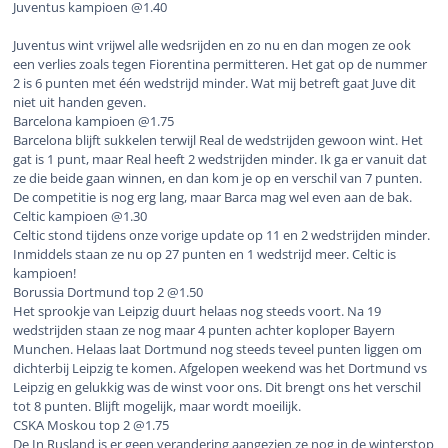
Juventus kampioen @1.40
Juventus wint vrijwel alle wedsrijden en zo nu en dan mogen ze ook
een verlies zoals tegen Fiorentina permitteren. Het gat op de nummer
2 is 6 punten met één wedstrijd minder. Wat mij betreft gaat Juve dit
niet uit handen geven.
Barcelona kampioen @1.75
Barcelona blijft sukkelen terwijl Real de wedstrijden gewoon wint. Het
gat is 1 punt, maar Real heeft 2 wedstrijden minder. Ik ga er vanuit dat
ze die beide gaan winnen, en dan kom je op en verschil van 7 punten.
De competitie is nog erg lang, maar Barca mag wel even aan de bak.
Celtic kampioen @1.30
Celtic stond tijdens onze vorige update op 11 en 2 wedstrijden minder.
Inmiddels staan ze nu op 27 punten en 1 wedstrijd meer. Celtic is
kampioen!
Borussia Dortmund top 2 @1.50
Het sprookje van Leipzig duurt helaas nog steeds voort. Na 19
wedstrijden staan ze nog maar 4 punten achter koploper Bayern
Munchen. Helaas laat Dortmund nog steeds teveel punten liggen om
dichterbij Leipzig te komen. Afgelopen weekend was het Dortmund vs
Leipzig en gelukkig was de winst voor ons. Dit brengt ons het verschil
tot 8 punten. Blijft mogelijk, maar wordt moeilijk.
CSKA Moskou top 2 @1.75
De In Rusland is er geen verandering aangezien ze nog in de winterstop