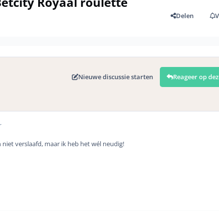
etcity Royaal roulette
Delen
V
Nieuwe discussie starten
Reageer op dez
r
n niet verslaafd, maar ik heb het wél neudig!