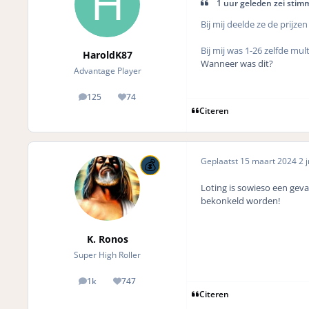
1 uur geleden zei stim
Bij mij deelde ze de prijze
Bij mij was 1-26 zelfde mul
HaroldK87
Wanneer was dit?
Advantage Player
125
74
posts
Reputation
Citeren
Geplaatst
15 maart 2024
2 j
Loting is sowieso een geva
bekonkeld worden!
K. Ronos
Super High Roller
1k
747
posts
Reputation
Citeren