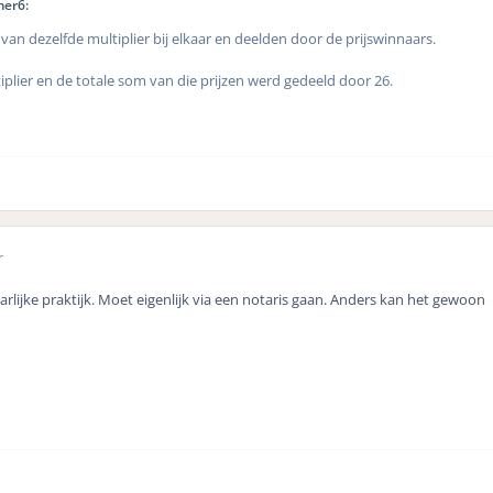
mer6:
n van dezelfde multiplier bij elkaar en deelden door de prijswinnaars.
tiplier en de totale som van die prijzen werd gedeeld door 26.
r
arlijke praktijk. Moet eigenlijk via een notaris gaan. Anders kan het gewoon