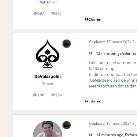
High Roller
697
370
posts
Reputation
Citeren
Geplaatst
17 maart 2024
2 j
12 minuten geleden zei 
Heb inderdaad vernomen da
is 100 euro pp.
In dit toernooi was het be
DeValsspeler
Gefeliciteerd aan de winn
Whale
Neem toch aan dat ze dan d
3,8k
3,9k
posts
Reputation
Citeren
Geplaatst
17 maart 2024
2 j
14 minutes ago, DeValss