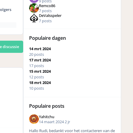
9 posts
Remco86
olgers
7 posts
DeValsspeler
7 posts
Populaire dagen
e discussie
14 mrt 2024
20 posts
17 mrt 2024
17 posts
15 mrt 2024
12 posts
18 mrt 2024
10 posts
Populaire posts
Yahitchu
14 maart 2024
2 jr
Hallo Rudi, bedankt voor het contacteren van de