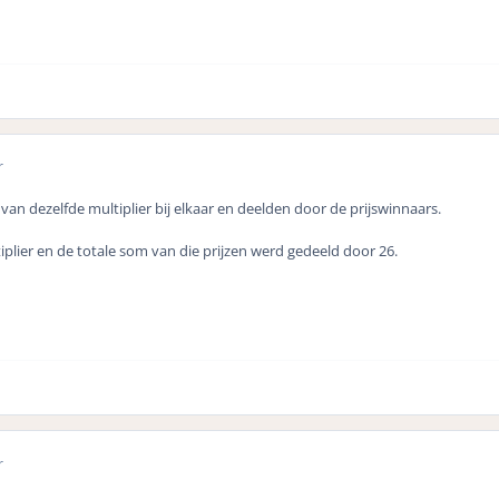
r
n van dezelfde multiplier bij elkaar en deelden door de prijswinnaars.
tiplier en de totale som van die prijzen werd gedeeld door 26.
r