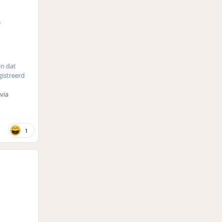
e
an dat
gistreerd
via
1