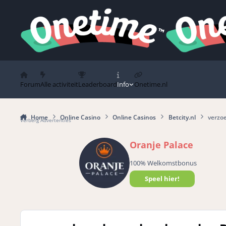
Spring naar bijdragen
Forum
Alle activiteit
Leaderboard
Info
Onetime.nl
Home
Online Casino
Online Casinos
Betcity.nl
verzoe
Verberg Advertenties
Oranje Palace
100% Welkomstbonus
Speel hier!