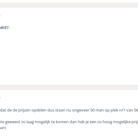
r
ldK87:
r
t de de prijzen opdelen dus staan nu ongeveer 50 man op plek nr1 van 5k
ste geweest zo laag mogelijk te komen dan heb je een zo hoog mogelijke prij
aars