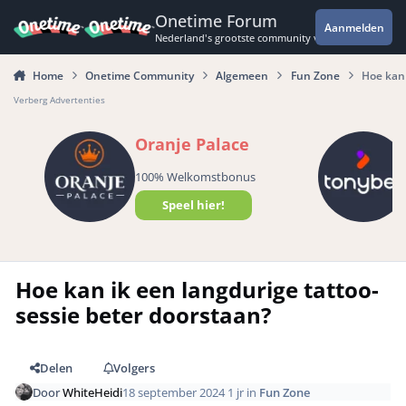
Spring naar bijdragen
Onetime Forum
Aanmelden
Nederland's grootste community voor de spannende 
Home
Onetime Community
Algemeen
Fun Zone
Hoe kan 
Verberg Advertenties
Oranje Palace
100% Welkomstbonus
Speel hier!
Hoe kan ik een langdurige tattoo-
sessie beter doorstaan?
Delen
Volgers
Door
WhiteHeidi
18 september 2024
1 jr
in
Fun Zone