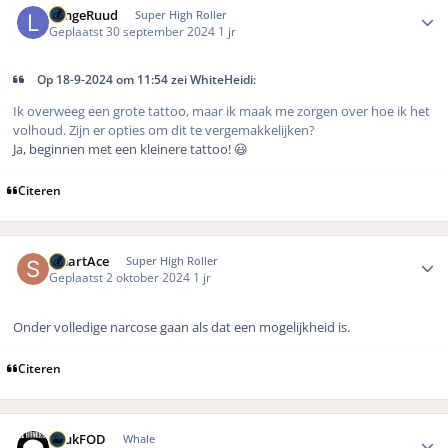
LangeRuud
Super High Roller
Geplaatst
30 september 2024
1 jr
Op 18-9-2024 om 11:54 zei WhiteHeidi:
Ik overweeg een grote tattoo, maar ik maak me zorgen over hoe ik het
volhoud. Zijn er opties om dit te vergemakkelijken?
Ja, beginnen met een kleinere tattoo! 😃
Citeren
Author stats
SmartAce
Super High Roller
Geplaatst
2 oktober 2024
1 jr
Onder volledige narcose gaan als dat een mogelijkheid is.
Citeren
Author stats
LuukFOD
Whale