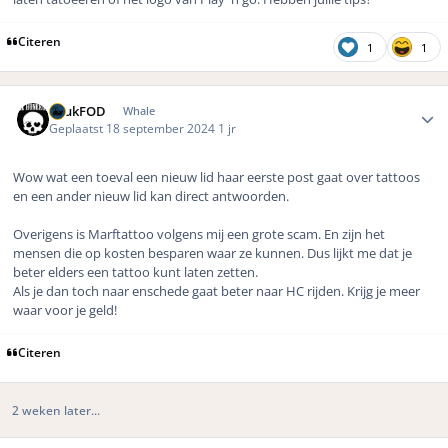
Citeren
1
1
Author stats
LuukFOD
Whale
Geplaatst
18 september 2024
1 jr
Wow wat een toeval een nieuw lid haar eerste post gaat over tattoos
en een ander nieuw lid kan direct antwoorden.
Overigens is Marftattoo volgens mij een grote scam. En zijn het
mensen die op kosten besparen waar ze kunnen. Dus lijkt me dat je
beter elders een tattoo kunt laten zetten.
Als je dan toch naar enschede gaat beter naar HC rijden. Krijg je meer
waar voor je geld!
Citeren
2 weken later...
Author stats