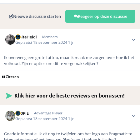
Nieuwe discussie starten
Reageer op deze discussie
Author stats
WhiteHeidi
Members
Geplaatst
18 september 2024
1 jr
Ik overweeg een grote tattoo, maar ik maak me zorgen over hoe ik het
volhoud. Zijn er opties om dit te vergemakkelijken?
Citeren
Klik hier voor de beste reviews en bonussen!
Author stats
D00PIE
Advantage Player
Geplaatst
18 september 2024
1 jr
Goede informatie. Ik zit nog te twijfelen om het logo van Pragmatic te
laten tatoeëren of het logo van Play 'n go. Hebben jullie tips?