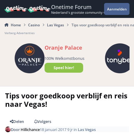
Spring naar bijdragen
Onetime Forum
Aanmelden
Nederland's grootste community voor de spannende 
Home
Casino
Las Vegas
Tips voor goedkoop verblijf en reis n
Verberg Advertenties
Oranje Palace
100% Welkomstbonus
Speel hier!
Tips voor goedkoop verblijf en reis
naar Vegas!
Delen
Volgers
Door
Hillichance
18 januari 2017
9 jr
in
Las Vegas