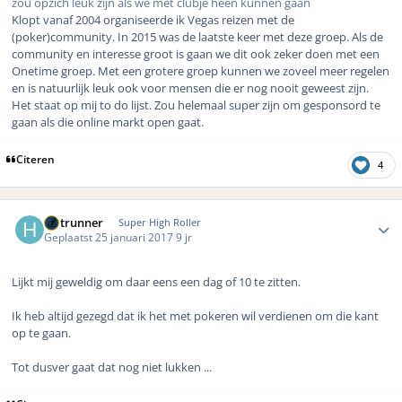
zou opzich leuk zijn als we met clubje heen kunnen gaan
Klopt vanaf 2004 organiseerde ik Vegas reizen met de
(poker)community. In 2015 was de laatste keer met deze groep. Als de
community en interesse groot is gaan we dit ook zeker doen met een
Onetime groep. Met een grotere groep kunnen we zoveel meer regelen
en is natuurlijk leuk ook voor mensen die er nog nooit geweest zijn.
Het staat op mij to do lijst. Zou helemaal super zijn om gesponsord te
gaan als die online markt open gaat.
Citeren
4
Author stats
Hotrunner
Super High Roller
Geplaatst
25 januari 2017
9 jr
Lijkt mij geweldig om daar eens een dag of 10 te zitten.
Ik heb altijd gezegd dat ik het met pokeren wil verdienen om die kant
op te gaan.
Tot dusver gaat dat nog niet lukken ...