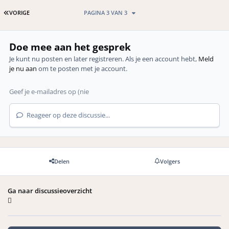
EERSTE PAGINA
VORIGE
PAGINA 3 VAN 3
Doe mee aan het gesprek
Je kunt nu posten en later registreren. Als je een account hebt,
Meld
je nu aan
om te posten met je account.
Reageer op deze discussie...
Delen
Volgers
Ga naar discussieoverzicht