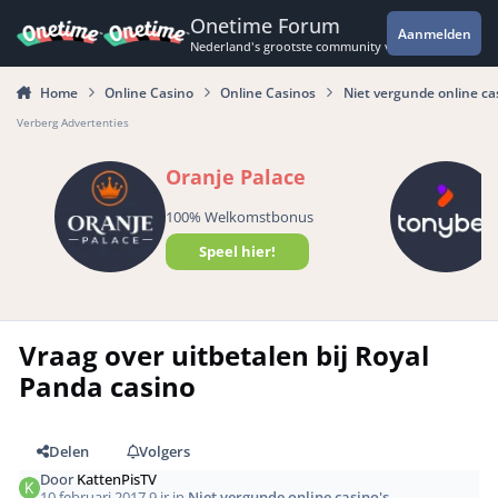
Spring naar bijdragen
Onetime Forum
Aanmelden
Nederland's grootste community voor de spannende 
Home
Online Casino
Online Casinos
Niet vergunde online ca
Verberg Advertenties
Oranje Palace
100% Welkomstbonus
Speel hier!
Vraag over uitbetalen bij Royal
Panda casino
Delen
Volgers
Door
KattenPisTV
10 februari 2017
9 jr
in
Niet vergunde online casino's