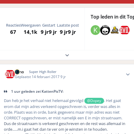
Top leden in dit To
Reacties
Weergaven
Gestart
Laatste post
67
14,1k
9 jr
9 jr
9 jr
9 jr
Expand topic overview
Author stats
Reno
Super High Roller
Geplaatst
14 februari 2017
9 jr
1 uur geleden zei KattenPisTV:
Dan heb je het verhaal niet helemaal gevolgd
. Het gaat
@Dopey
erom dat mijn adres verkeerd opgeschreven is, verder was alles in
orde. Plaats was in orde, bank gegevens maar mijn adres was niet
CORRECT opgeschreven, er mist namelijk een E in mijn straatnaam.
Dus de straatnaam is verkeerd geschreven en de rest was allemaal in
orde......m.i gaat het dan te ver om je winsten in te houden.