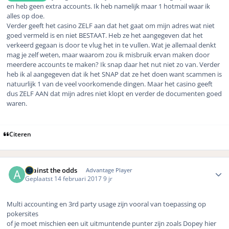
en heb geen extra accounts. Ik heb namelijk maar 1 hotmail waar ik
alles op doe.
Verder geeft het casino ZELF aan dat het gaat om mijn adres wat niet
goed vermeld is en niet BESTAAT. Heb ze het aangegeven dat het
verkeerd gegaan is door te vlug het in te vullen. Wat je allemaal denkt
mag je zelf weten, maar waarom zou ik misbruik ervan maken door
meerdere accounts te maken? Ik snap daar het nut niet zo van. Verder
heb ik al aangegeven dat ik het SNAP dat ze het doen want scammen is
natuurlijk 1 van de veel voorkomende dingen. Maar het casino geeft
dus ZELF AAN dat mijn adres niet klopt en verder de documenten goed
waren.
Citeren
Author stats
against the odds
Advantage Player
Geplaatst
14 februari 2017
9 jr
Multi accounting en 3rd party usage zijn vooral van toepassing op
pokersites
of je moet mischien een uit uitmuntende punter zijn zoals Dopey hier