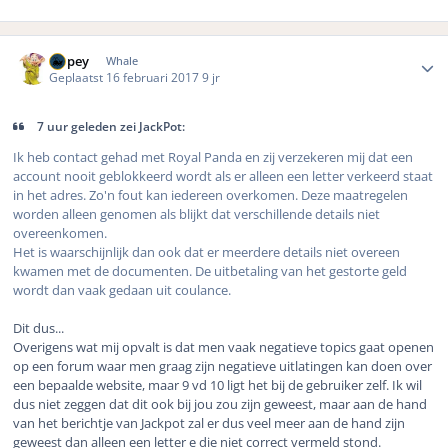
Author stats
Dopey
Whale
Geplaatst
16 februari 2017
9 jr
7 uur geleden zei JackPot:
Ik heb contact gehad met Royal Panda en zij verzekeren mij dat een
account nooit geblokkeerd wordt als er alleen een letter verkeerd staat
in het adres. Zo'n fout kan iedereen overkomen. Deze maatregelen
worden alleen genomen als blijkt dat verschillende details niet
overeenkomen.
Het is waarschijnlijk dan ook dat er meerdere details niet overeen
kwamen met de documenten. De uitbetaling van het gestorte geld
wordt dan vaak gedaan uit coulance.
Dit dus...
Overigens wat mij opvalt is dat men vaak negatieve topics gaat openen
op een forum waar men graag zijn negatieve uitlatingen kan doen over
een bepaalde website, maar 9 vd 10 ligt het bij de gebruiker zelf. Ik wil
dus niet zeggen dat dit ook bij jou zou zijn geweest, maar aan de hand
van het berichtje van Jackpot zal er dus veel meer aan de hand zijn
geweest dan alleen een letter e die niet correct vermeld stond.