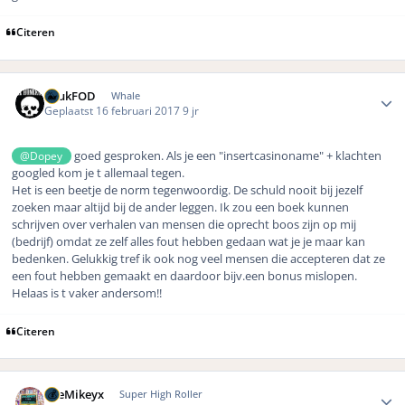
Citeren
Author stats
LuukFOD
Whale
Geplaatst
16 februari 2017
9 jr
goed gesproken. Als je een "insertcasinoname" + klachten
@Dopey
googled kom je t allemaal tegen.
Het is een beetje de norm tegenwoordig. De schuld nooit bij jezelf
zoeken maar altijd bij de ander leggen. Ik zou een boek kunnen
schrijven over verhalen van mensen die oprecht boos zijn op mij
(bedrijf) omdat ze zelf alles fout hebben gedaan wat je je maar kan
bedenken. Gelukkig tref ik ook nog veel mensen die accepteren dat ze
een fout hebben gemaakt en daardoor bijv.een bonus mislopen.
Helaas is t vaker andersom!!
Citeren
Author stats
TheMikeyx
Super High Roller