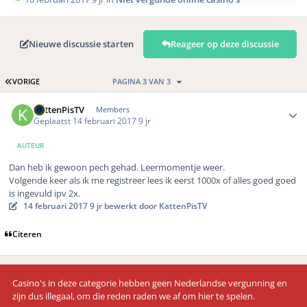
Nieuwe discussie starten
Reageer op deze discussie
EERSTE PAGINA
VORIGE
PAGINA 3 VAN 3
Author stats
KattenPisTV
Members
Geplaatst
14 februari 2017
9 jr
AUTEUR
Dan heb ik gewoon pech gehad. Leermomentje weer.
Volgende keer als ik me registreer lees ik eerst 1000x of alles goed goed
is ingevuld ipv 2x.
14 februari 2017
9 jr
bewerkt door KattenPisTV
Citeren
Casino's in deze categorie hebben geen Nederlandse vergunning en
zijn dus illegaal, om die reden raden we af om hier te spelen.