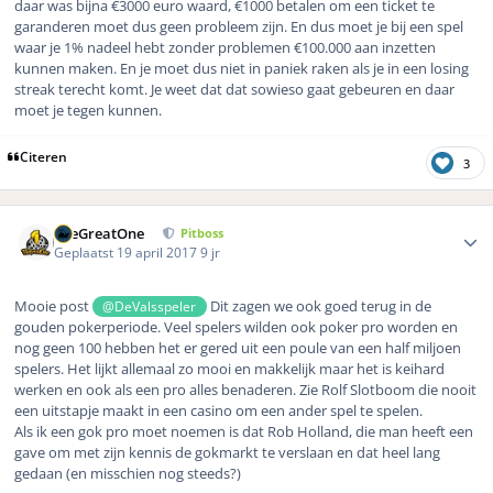
daar was bijna €3000 euro waard, €1000 betalen om een ticket te
garanderen moet dus geen probleem zijn. En dus moet je bij een spel
waar je 1% nadeel hebt zonder problemen €100.000 aan inzetten
kunnen maken. En je moet dus niet in paniek raken als je in een losing
streak terecht komt. Je weet dat dat sowieso gaat gebeuren en daar
moet je tegen kunnen.
Citeren
3
Author stats
TheGreatOne
Pitboss
Geplaatst
19 april 2017
9 jr
Mooie post
Dit zagen we ook goed terug in de
@DeValsspeler
gouden pokerperiode. Veel spelers wilden ook poker pro worden en
nog geen 100 hebben het er gered uit een poule van een half miljoen
spelers. Het lijkt allemaal zo mooi en makkelijk maar het is keihard
werken en ook als een pro alles benaderen. Zie Rolf Slotboom die nooit
een uitstapje maakt in een casino om een ander spel te spelen.
Als ik een gok pro moet noemen is dat Rob Holland, die man heeft een
gave om met zijn kennis de gokmarkt te verslaan en dat heel lang
gedaan (en misschien nog steeds?)