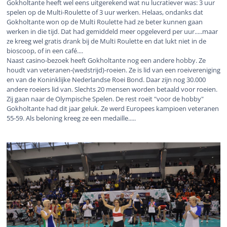
Gokholtante heeft wel eens uitgerekend wat nu lucratiever was: 3 uur
spelen op de Multi-Roulette of 3 uur werken. Helaas, ondanks dat
Gokholtante won op de Multi Roulette had ze beter kunnen gaan
werken in die tijd. Dat had gemiddeld meer opgeleverd per uur.....maar
ze kreeg wel gratis drank bij de Multi Roulette en dat lukt niet in de
bioscoop, of in een café....
Naast casino-bezoek heeft Gokholtante nog een andere hobby. Ze
houdt van veteranen-(wedstrijd)-roeien. Ze is lid van een roeivereniging
en van de Koninklijke Nederlandse Roei Bond. Daar zijn nog 30.000
andere roeiers lid van. Slechts 20 mensen worden betaald voor roeien.
Zij gaan naar de Olympische Spelen. De rest roeit "voor de hobby"
Gokholtante had dit jaar geluk. Ze werd Europees kampioen veteranen
55-59. Als beloning kreeg ze een medaille.....