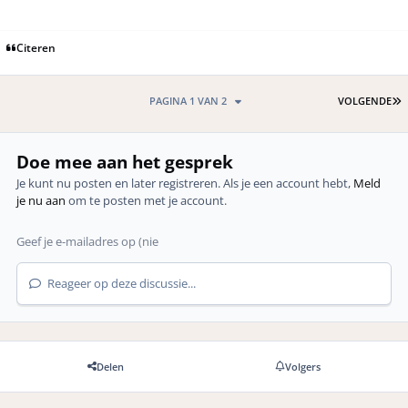
Citeren
L
PAGINA 1 VAN 2
VOLGENDE
Doe mee aan het gesprek
Je kunt nu posten en later registreren. Als je een account hebt,
Meld
je nu aan
om te posten met je account.
Reageer op deze discussie...
Delen
Volgers