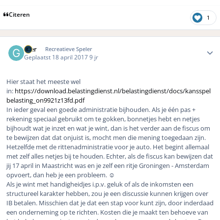
Citeren
1
Author stats
Gier
Recreatieve Speler
Geplaatst
18 april 2017
9 jr
Hier staat het meeste wel
in:
https://download.belastingdienst.nl/belastingdienst/docs/kansspel
belasting_on9921z13fd.pdf
In ieder geval een goede administratie bijhouden. Als je één pas +
rekening speciaal gebruikt om te gokken, bonnetjes hebt en netjes
bijhoudt wat je inzet en wat je wint, dan is het verder aan de fiscus om
te bewijzen dat dat onjuist is, mocht men die mening toegedaan zijn.
Hetzelfde met de rittenadministratie voor je auto. Het begint allemaal
met zelf alles netjes bij te houden. Echter, als de fiscus kan bewijzen dat
jij 17 april in Maastricht was en je zelf een ritje Groningen - Amsterdam
opvoert, dan heb je een probleem. ☺️
Als je wint met handigheidjes i.p.v. geluk of als de inkomsten een
structureel karakter hebben, zou je een discussie kunnen krijgen over
IB betalen. Misschien dat je dat een stap voor kunt zijn, door inderdaad
een onderneming op te richten. Kosten die je maakt ten behoeve van