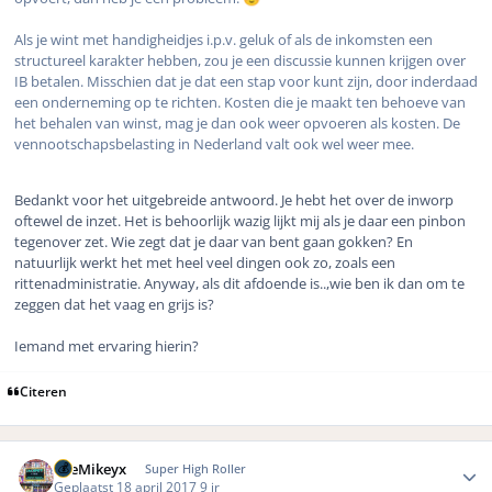
Als je wint met handigheidjes i.p.v. geluk of als de inkomsten een
structureel karakter hebben, zou je een discussie kunnen krijgen over
IB betalen. Misschien dat je dat een stap voor kunt zijn, door inderdaad
een onderneming op te richten. Kosten die je maakt ten behoeve van
het behalen van winst, mag je dan ook weer opvoeren als kosten. De
vennootschapsbelasting in Nederland valt ook wel weer mee.
Bedankt voor het uitgebreide antwoord. Je hebt het over de inworp
oftewel de inzet. Het is behoorlijk wazig lijkt mij als je daar een pinbon
tegenover zet. Wie zegt dat je daar van bent gaan gokken? En
natuurlijk werkt het met heel veel dingen ook zo, zoals een
rittenadministratie. Anyway, als dit afdoende is..,wie ben ik dan om te
zeggen dat het vaag en grijs is?
Iemand met ervaring hierin?
Citeren
Author stats
TheMikeyx
Super High Roller
Geplaatst
18 april 2017
9 jr