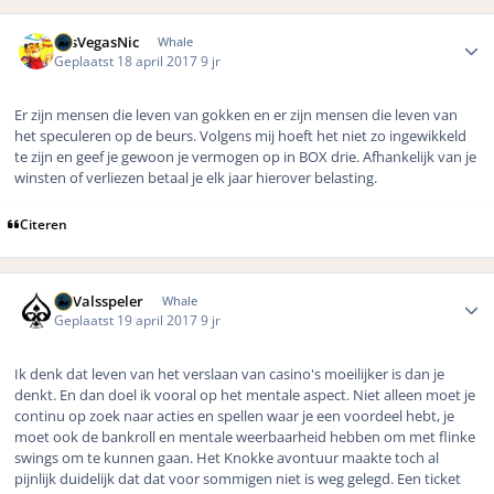
Author stats
LasVegasNic
Whale
Geplaatst
18 april 2017
9 jr
Er zijn mensen die leven van gokken en er zijn mensen die leven van
het speculeren op de beurs. Volgens mij hoeft het niet zo ingewikkeld
te zijn en geef je gewoon je vermogen op in BOX drie. Afhankelijk van je
winsten of verliezen betaal je elk jaar hierover belasting.
Citeren
Author stats
DeValsspeler
Whale
Geplaatst
19 april 2017
9 jr
Ik denk dat leven van het verslaan van casino's moeilijker is dan je
denkt. En dan doel ik vooral op het mentale aspect. Niet alleen moet je
continu op zoek naar acties en spellen waar je een voordeel hebt, je
moet ook de bankroll en mentale weerbaarheid hebben om met flinke
swings om te kunnen gaan. Het Knokke avontuur maakte toch al
pijnlijk duidelijk dat dat voor sommigen niet is weg gelegd. Een ticket