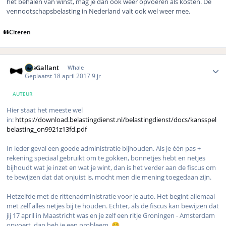
het behalen van winst, mag je dan ook weer opvoeren als kosten. De
vennootschapsbelasting in Nederland valt ook wel weer mee.
Citeren
Author stats
TheGallant
Whale
Geplaatst
18 april 2017
9 jr
AUTEUR
Hier staat het meeste wel
in:
https://download.belastingdienst.nl/belastingdienst/docs/kansspel
belasting_on9921z13fd.pdf
In ieder geval een goede administratie bijhouden. Als je één pas +
rekening speciaal gebruikt om te gokken, bonnetjes hebt en netjes
bijhoudt wat je inzet en wat je wint, dan is het verder aan de fiscus om
te bewijzen dat dat onjuist is, mocht men die mening toegedaan zijn.
Hetzelfde met de rittenadministratie voor je auto. Het begint allemaal
met zelf alles netjes bij te houden. Echter, als de fiscus kan bewijzen dat
jij 17 april in Maastricht was en je zelf een ritje Groningen - Amsterdam
opvoert, dan heb je een probleem.
☺️