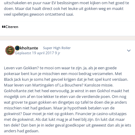
uitschakelen en puur naar EV beslissingen moet kijken om het goed te
doen. Maar dat haalt direct ook het leuke uit gokken weg en maakt
veel spelletjes gewoon ontzettend saai.
Citeren
Author stats
Gokholtante
Super High Roller
Geplaatst
19 april 2017
9 jr
Leven van Gokken? te mooi om waar te zijn. Ja, als je een goede
pokeraar bent kun je misschien een mooi bedrag verzamelen. Met
Black Jack kun je soms het gevoel krijgen dat je het spel kunt verslaan.
Maar leven van Martingalen of La Bouchere? Kansloze missie.
Gokholtante ziet het heel eenvoudig. Je winst in een Gokhol maakt het
mogelijk om af en toe lekker te eten van de verdiende poen. Om nog
wat grover te gaan gokken en dingetjes op tafel te doen die je anders
misschien niet had gedaan. Maar je hypotheek betalen van de
gokwinst? Daar moet je niet op gokken. Financier je casino-uitstapjes
met de gokwinst. Als dat lukt mag je al heel blij zijn. En lukt dat maar
ten dele? Dan ben je in ieder geval goedkoper uit geweest dan als je iets
anders had gedaan.