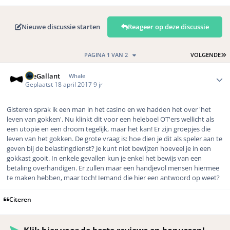
Nieuwe discussie starten
Reageer op deze discussie
L
PAGINA 1 VAN 2
VOLGENDE
Author stats
TheGallant
Whale
Geplaatst
18 april 2017
9 jr
Gisteren sprak ik een man in het casino en we hadden het over 'het
leven van gokken'. Nu klinkt dit voor een heleboel OT'ers wellicht als
een utopie en een droom tegelijk, maar het kan! Er zijn groepjes die
leven van het gokken. De grote vraag is: hoe dien je dit als speler aan te
geven bij de belastingdienst? Je kunt niet bewijzen hoeveel je in een
gokkast gooit. In enkele gevallen kun je enkel het bewijs van een
betaling overhandigen. Er zullen maar een handjevol mensen hiermee
te maken hebben, maar toch! Iemand die hier een antwoord op weet?
Citeren