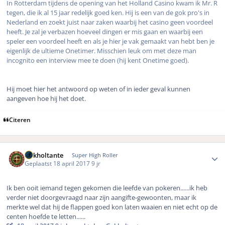
In Rotterdam tijdens de opening van het Holland Casino kwam ik Mr. R
tegen, die ik al 15 jaar redelijk goed ken. Hij is een van de gok pro's in
Nederland en zoekt juist naar zaken waarbij het casino geen voordeel
heeft. Je zal je verbazen hoeveel dingen er mis gaan en waarbij een
speler een voordeel heeft en als je hier je vak gemaakt van hebt ben je
eigenlijk de ultieme Onetimer. Misschien leuk om met deze man
incognito een interview mee te doen (hij kent Onetime goed).
Hij moet hier het antwoord op weten of in ieder geval kunnen
aangeven hoe hij het doet.
Citeren
Author stats
Gokholtante
Super High Roller
Geplaatst
18 april 2017
9 jr
Ik ben ooit iemand tegen gekomen die leefde van pokeren......ik heb
verder niet doorgevraagd naar zijn aangifte-gewoonten, maar ik
merkte wel dat hij de flappen goed kon laten waaien en niet echt op de
centen hoefde te letten......