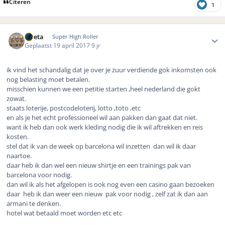
Citeren
1
Author stats
ruleta
Super High Roller
Geplaatst
19 april 2017
9 jr
ik vind het schandalig dat je over je zuur verdiende gok inkomsten ook
nog belasting moet betalen.
misschien kunnen we een petitie starten ,heel nederland die gokt
zowat.
staats loterije, postcodeloterij, lotto ,toto ,etc
en als je het echt professioneel wil aan pakken dan gaat dat niet.
want ik heb dan ook werk kleding nodig die ik wil aftrekken en reis
kosten.
stel dat ik van de week op barcelona wil inzetten dan wil ik daar
naartoe.
daar heb ik dan wel een nieuw shirtje en een trainings pak van
barcelona voor nodig.
dan wil ik als het afgelopen is ook nog even een casino gaan bezoeken
daar heb ik dan weer een nieuw pak voor nodig , zelf zat ik dan aan
armani te denken.
hotel wat betaald moet worden etc etc