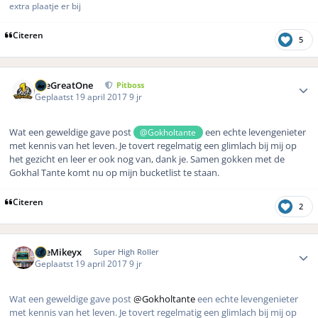
extra plaatje er bij
Citeren
5
Author stats
TheGreatOne
Pitboss
Geplaatst
19 april 2017
9 jr
Wat een geweldige gave post
een echte levengenieter
@Gokholtante
met kennis van het leven. Je tovert regelmatig een glimlach bij mij op
het gezicht en leer er ook nog van, dank je. Samen gokken met de
Gokhal Tante komt nu op mijn bucketlist te staan.
Citeren
2
Author stats
TheMikeyx
Super High Roller
Geplaatst
19 april 2017
9 jr
Wat een geweldige gave post
@Gokholtante
een echte levengenieter
met kennis van het leven. Je tovert regelmatig een glimlach bij mij op