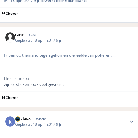
18 april 2017
9 jr
bewerkt door Gokholtante
Citeren
Gast
Gast
Geplaatst
18 april 2017
9 jr
Ik ben ooit iemand tegen gekomen die leefde van pokeren......
Hee! Ik ook ☺️
Zijn er stiekem ook veel geweest.
Citeren
Author stats
rhellevo
Whale
Geplaatst
18 april 2017
9 jr