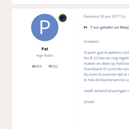
Geplaatst
30 juni 2017
9 jr
7 uur geleden zei Kboy
Hi leden!
Pat
Al jaren gok ik weleens on
High Roller
Nu ik 22 ben en nog regel
maken en deze op hold kw
959
532
posts
Reputation
Standaard ID controle van
Nu kom ik erachter dat ik 
Ik heb de klantenservice v
Heeft iemand ervaringen m
Groet!