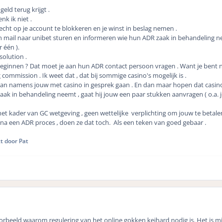
geld terug krijgt .
nk ik niet .
 recht op je account te blokkeren en je winst in beslag nemen .
een mail naar unibet sturen en informeren wie hun ADR zaak in behandeling n
r één ).
solution .
eginnen ? Dat moet je aan hun ADR contact persoon vragen . Want je bent nie
commission . Ik weet dat , dat bij sommige casino's mogelijk is .
 kan namens jouw met casino in gesprek gaan . En dan maar hopen dat casino
zaak in behandeling neemt , gaat hij jouw een paar stukken aanvragen ( o.a. j
et kader van GC wetgeving , geen wettelijke verplichting om jouw te betale
 na een ADR proces , doen ze dat toch. Als een teken van goed gebaar .
 door Pat
beeld waarom regulering van het online gokken keihard nodig is. Het is mijn