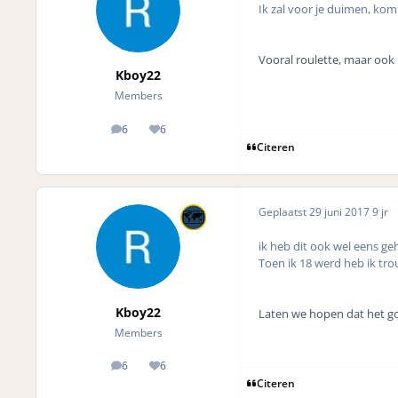
Ik zal voor je duimen, kom
Vooral roulette, maar ook
Kboy22
Members
6
6
posts
Reputation
Citeren
Geplaatst
29 juni 2017
9 jr
ik heb dit ook wel eens g
Toen ik 18 werd heb ik tr
Kboy22
Laten we hopen dat het goe
Members
6
6
posts
Reputation
Citeren