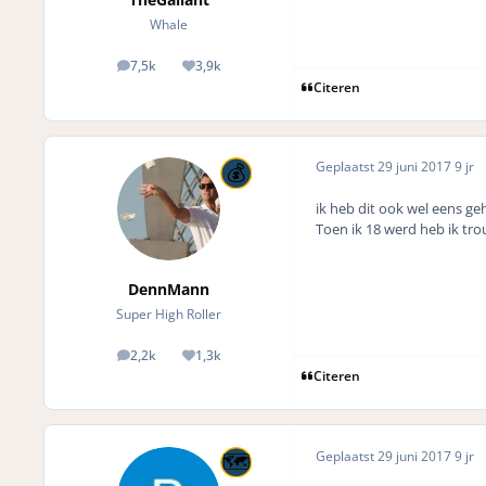
Whale
7,5k
3,9k
posts
Reputation
Citeren
Geplaatst
29 juni 2017
9 jr
ik heb dit ook wel eens g
Toen ik 18 werd heb ik tr
DennMann
Super High Roller
2,2k
1,3k
posts
Reputation
Citeren
Geplaatst
29 juni 2017
9 jr