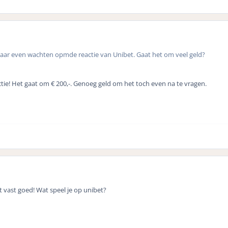
ar even wachten opmde reactie van Unibet. Gaat het om veel geld?
ctie! Het gaat om € 200,-. Genoeg geld om het toch even na te vragen.
t vast goed! Wat speel je op unibet?