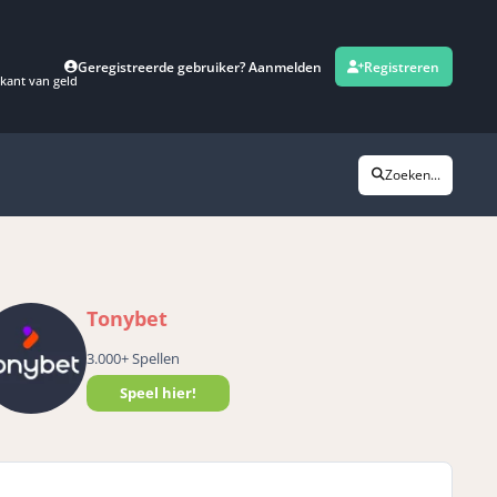
Geregistreerde gebruiker? Aanmelden
Registreren
kant van geld
Zoeken...
Tonybet
3.000+ Spellen
Speel hier!