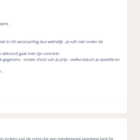
eemt .
t in UK woonachtig dus wettelijk , je valt niet onder de
 akkoord gaat met zijn voorstel .
e gegevens - screen shots van je prijs - welke datum je speelde en
n .
 inziens van de zotte dat een minderjarige jarenlang lang bij