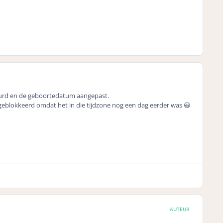
tuurd en de geboortedatum aangepast.
geblokkeerd omdat het in die tijdzone nog een dag eerder was 😃
AUTEUR