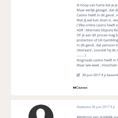
Ik hoop van harte dat je je 
Maar eerlijk gezegd , dat de
Casino heeft in dit geval ,
Wat jij wel kan doen is , 
( Elke online casino heeft e
ADR : Alternate Dispute Re
OF je aan dit proces mag b
protection of UK Gambling 
In dit geval , dat persoon
Uiteraard , voordat hij de 
......... ).
Nogmaals casino heeft in h
Maar wie weet , misschien
30 juni 2017
9 jr
bewerkt
Citeren
Geplaatst
30 juni 2017
9 jr
Wederom een duidelijk voor