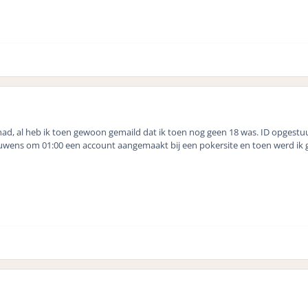
ehad, al heb ik toen gewoon gemaild dat ik toen nog geen 18 was. ID opges
ouwens om 01:00 een account aangemaakt bij een pokersite en toen werd ik 