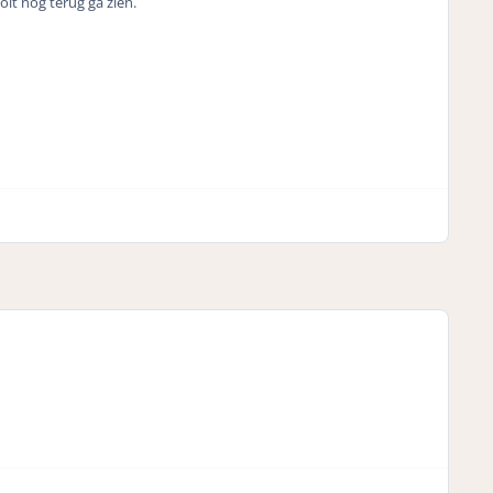
it nog terug ga zien.