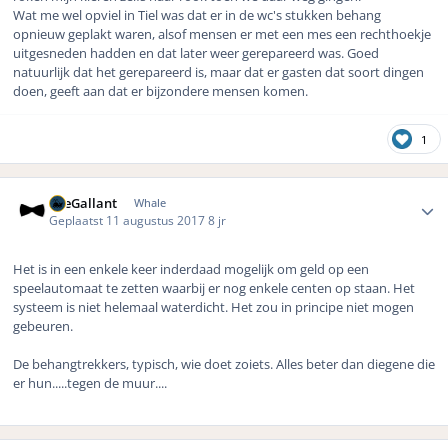
Wat me wel opviel in Tiel was dat er in de wc's stukken behang
opnieuw geplakt waren, alsof mensen er met een mes een rechthoekje
uitgesneden hadden en dat later weer gerepareerd was. Goed
natuurlijk dat het gerepareerd is, maar dat er gasten dat soort dingen
doen, geeft aan dat er bijzondere mensen komen.
1
Author stats
TheGallant
Whale
Geplaatst
11 augustus 2017
8 jr
Het is in een enkele keer inderdaad mogelijk om geld op een
speelautomaat te zetten waarbij er nog enkele centen op staan. Het
systeem is niet helemaal waterdicht. Het zou in principe niet mogen
gebeuren.
De behangtrekkers, typisch, wie doet zoiets. Alles beter dan diegene die
er hun.....tegen de muur....