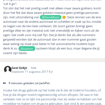
'Let it go'!
Tot slot dat het niet prettig voelt met alleen maar zware gokkers, komt
door het feit dat deze zware gokkers meestal geen prettige personen
zijn, met uitzondering van
. Deze rennen van de ene
@DennMann
😊
automaat naar de andere automaat en schelden er vaak op los, omdat
ze negen van de tien keer verliezen. Dit soort gasten brengt geen
prettige sfeer en zijn meestal ook niet vriendelijk en kijken nors uit de
ogen. Dat voelt voor mij niet fijn. Dat je denkt dat als alle nummers
gespeeld worden dat de automaat dan in een nummer gaat gooien
waar weinig op staat past beter in het automatische roulette topic
denk ik zo.
systeem klopt als een bus, maar degene die jij
@babboe
noemt zijn fabels.
Gast Gokje
Gast
Geplaatst
11 augustus 2017
8 jr
9 minuten geleden zei JackPot:
Inzake het drugs gebruik op het toilet zie ik dat de toiletrol houders, of
hoe je die dingen noemt tegenwoordig schuin aflopen. Dit was in het
verleden niet zo en lijkt me persoonlijk met als reden te hebben om het
moeilijker te maken om drugs te gebruiken. Dat vind ik een goede zaak,