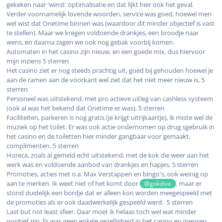
gekeken naar 'winst' optimalisatie en dat lijkt hier ook het geval.
Verder voornamelijk lovende woorden, service was goed, hoewel men
wel wist dat Onetime binnen was (waardoor dit minder objectief is vast
te stellen). Maar we kregen voldoende drankjes, een broodje naar
wens, en daarna zagen we ook nog gebak voorbij komen.
Automaten in het casino zijn nieuw, en een goede mix, dus hiervoor
mijn inziens 5 sterren
Het casino ziet er nog steeds prachtig uit, goed bij gehouden hoewel je
aan de ramen aan de voorkant wel ziet dat het niet meer nieuw is, 5
sterren
Personeel was uitstekend, met pro actieve uitleg van cashless systeem
(ook al was het bekend dat Onetime er was), 5 sterren
Faciliteiten, parkeren is nog gratis (je krijgt uitrijkaartje), ik miste wel de
muziek op het toilet. Er was ook actie ondernomen op drug sgebruik in
het casino en de toiletten hier minder gangbaar voor gemaakt,
complimenten. 5 sterren
Horeca, zoals al gemeld echt uitstekend, met de kok die weer aan het
werk was en voldoende aanbod van drankjes en hapjes, 5 sterren
Promoties, acties met o.a. Max Verstappen en bingo's, ook weinig op
aan te merken. Ik weet niet of het komt door
, maar er
@gokdiva
stond duidelijk een bordje dat er alleen kon worden meegespeeld met
de promoties als er ook daadwerkelijk gespeeld werd. 5 sterren
Last but not least sfeer. Daar moet ik helaas toch wel wat minder
positief zijn. Er was geen enkele gezelligheid in het casino en mensen