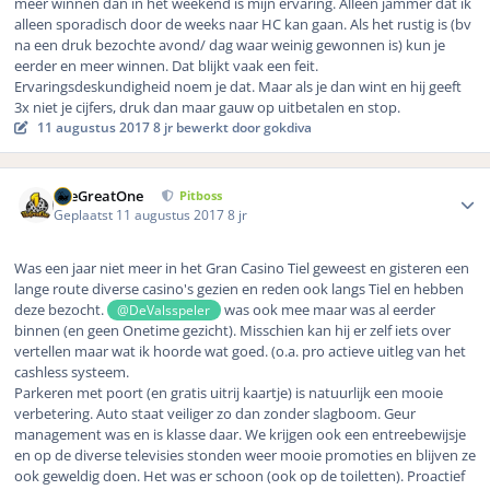
meer winnen dan in het weekend is mijn ervaring. Alleen jammer dat ik
alleen sporadisch door de weeks naar HC kan gaan. Als het rustig is (bv
na een druk bezochte avond/ dag waar weinig gewonnen is) kun je
eerder en meer winnen. Dat blijkt vaak een feit.
Ervaringsdeskundigheid noem je dat. Maar als je dan wint en hij geeft
3x niet je cijfers, druk dan maar gauw op uitbetalen en stop.
11 augustus 2017
8 jr
bewerkt door gokdiva
Author stats
TheGreatOne
Pitboss
Geplaatst
11 augustus 2017
8 jr
Was een jaar niet meer in het Gran Casino Tiel geweest en gisteren een
lange route diverse casino's gezien en reden ook langs Tiel en hebben
deze bezocht.
was ook mee maar was al eerder
@DeValsspeler
binnen (en geen Onetime gezicht). Misschien kan hij er zelf iets over
vertellen maar wat ik hoorde wat goed. (o.a. pro actieve uitleg van het
cashless systeem.
Parkeren met poort (en gratis uitrij kaartje) is natuurlijk een mooie
verbetering. Auto staat veiliger zo dan zonder slagboom. Geur
management was en is klasse daar. We krijgen ook een entreebewijsje
en op de diverse televisies stonden weer mooie promoties en blijven ze
ook geweldig doen. Het was er schoon (ook op de toiletten). Proactief