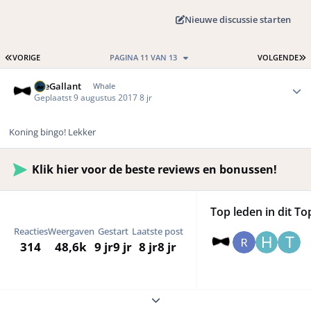
Nieuwe discussie starten
EERSTE PAGINA
L
VORIGE
PAGINA 11 VAN 13
VOLGENDE
Author stats
TheGallant
Whale
Geplaatst
9 augustus 2017
8 jr
Koning bingo! Lekker
Klik hier voor de beste reviews en bonussen!
Top leden in dit To
Reacties
Weergaven
Gestart
Laatste post
314
48,6k
9 jr
9 jr
8 jr
8 jr
Expand topic overview