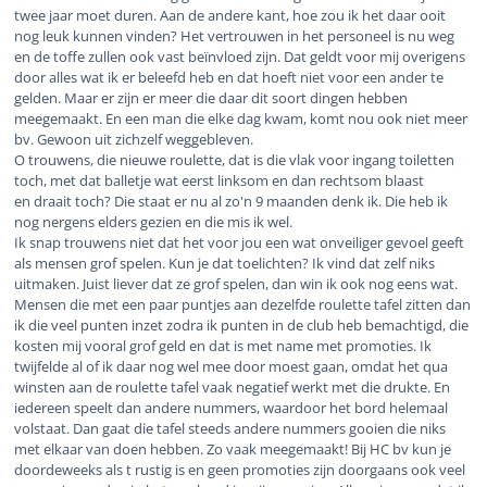
twee jaar moet duren. Aan de andere kant, hoe zou ik het daar ooit
nog leuk kunnen vinden? Het vertrouwen in het personeel is nu weg
en de toffe zullen ook vast beïnvloed zijn. Dat geldt voor mij overigens
door alles wat ik er beleefd heb en dat hoeft niet voor een ander te
gelden. Maar er zijn er meer die daar dit soort dingen hebben
meegemaakt. En een man die elke dag kwam, komt nou ook niet meer
bv. Gewoon uit zichzelf weggebleven.
O trouwens, die nieuwe roulette, dat is die vlak voor ingang toiletten
toch, met dat balletje wat eerst linksom en dan rechtsom blaast
en draait toch? Die staat er nu al zo'n 9 maanden denk ik. Die heb ik
nog nergens elders gezien en die mis ik wel.
Ik snap trouwens niet dat het voor jou een wat onveiliger gevoel geeft
als mensen grof spelen. Kun je dat toelichten? Ik vind dat zelf niks
uitmaken. Juist liever dat ze grof spelen, dan win ik ook nog eens wat.
Mensen die met een paar puntjes aan dezelfde roulette tafel zitten dan
ik die veel punten inzet zodra ik punten in de club heb bemachtigd, die
kosten mij vooral grof geld en dat is met name met promoties. Ik
twijfelde al of ik daar nog wel mee door moest gaan, omdat het qua
winsten aan de roulette tafel vaak negatief werkt met die drukte. En
iedereen speelt dan andere nummers, waardoor het bord helemaal
volstaat. Dan gaat die tafel steeds andere nummers gooien die niks
met elkaar van doen hebben. Zo vaak meegemaakt! Bij HC bv kun je
doordeweeks als t rustig is en geen promoties zijn doorgaans ook veel