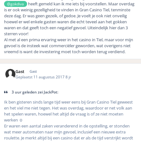
heeft gemeld kan ik me iets bij voorstellen. Maar overdag
@gokdiva
is er ook weinig gezelligheid te vinden in Gran Casino Tiel, tenminste
deze dag. Er was geen gezeik, of gedoe. Je voelt je ook niet onveilig
hoewel er wel enkele gasten waren die echt teveel aan het gokken
waren en dat geeft toch een negatief gevoel. Uiteindelijk hier dan 3
sterren voor!
Al met al een prima ervaring weer in het casino in Tiel, maar voor mijn
gevoel is de insteek wat commerciëler geworden, wat overigens niet
vreemd is want de investering moet toch worden terug verdiend.
Gast
Gast
Geplaatst
11 augustus 2017
8 jr
3 uur geleden zei JackPot:
Ik ben gisteren sinds lange tijd weer eens bij Gran Casino Tiel geweest
en het viel me niet tegen. Het was overdag, waardoor er net volk aan
het spelen waren, hoewel het altijd de vraag is of ze niet moeten
werken ☺️
Er waren een aantal zaken veranderend in de opstelling, er stonden
wat meer automaten naar mijn gevoel, inclusief een nieuwe extra
roulette. Je merkt altijd bij een casino dat er als de tijd verstrijkt wordt