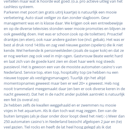
vertellen maar wat ik hoorde wat goed. (o.a. pro actieve uitleg van het
cashless systeem.
Parkeren met poort (en gratis uitrij kaartje) is natuurlijk een mooie
verbetering. Auto staat veiliger zo dan zonder slagboom. Geur
management was en is klasse daar. We krijgen ook een entreebewijsje
en op de diverse televisies stonden weer mooie promoties en blijven ze
ook geweldig doen. Het was er schoon (ook op de toiletten). Proactief
drankjes (en eten), ook naar andere gasten toe (incl. gebak). Het was er
best al druk rond 14:00u en zag veel nieuwe gasten (spelers) die ik niet
kende. Wel herkende ik personeelsleden (zoals de super kok) en dat ze
er nog werken zeg ook veel in mijn ogen. Gastvrouw Beate werkt hard
en laat zich van de goede kant zien en doet haar werk nog steeds
passievol. Het is gewoon een van de mooiste automaten casino's van
Nederland. Service top, eten top, hospitality top (ze hebben nu een
nieuwe topper als vestigingsmanager). Tuurlijk zijn het altijd
momentopnames geweest maar ben er wel 20+ x geweest. Heb nog
nooit trammelant meegemaakt daar (en ben er ook diverse keren in de
nacht geweest). Dat het in de nacht ander publiek aantrekt is natuurlijk
een feit (is overal zo)
Ze hebben zelfs de kwallen weggehaald en er zwemmen nu mooie
visjes in het aquarium. Als ik dan toch wat mag zeggen. Een van de
buiten lampjes (als je daar onder door loopt deed het niet) :-) Meer dan
250 automaten casino's in Nederland bezocht afgelopen 2 jaar en (te)
veel gezien. Tiel rocks en heeft de lat heel hoog gelegd als ik dat