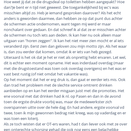
Hoe weet jij dat ze die drugsdeal op toiletten hebben aangepakt? Hoe
dan?Je bent er n tijd niet geweest. Die toegankelijkheid bij wc's was
misschien altijd zo. Heb je iemand gesproken daarover? Als het echt
anders is geworden daarmee, dan hebben ze op dat punt dus achter
de schermen actie ondernomen, want tegen mij werd er maar
nonchalant over gedaan. En dat schreef ik al dat ze er misschien achter
de schermen nu toch iets aan deden. Ik kan hier nu ook alleen maar
uitgaan van "horen zeggen". Ik kan het niet meer zien mocht er al iets
veranderd zijn. Eerst zien dan geloven zou mijn motto zijn. Als het waar
is, dan zou eerder dat komen, omdat ik er iets van heb gezegd.
Uiteraard is het ok dat je het er niet als onprettig hebt ervaren. Let wel,
dit is echter een moment opname. Het was inderdaad overdag (maar
met die drugstoestand was toen ook overdag overigens) en het was er
vast best rustig (of niet omdat het vakantie was).
Op het moment dat het er erg druk is, dan gaat er eerder iets mis. Ook
dan trad het probleem met de slechte service omtrent drinken
aanbieden op en kan het eerder misgaan juist met die promoties. Het
ene voorval met dat drinken had ik nl. op Pasen en dan in de avond
toen de ergste drukte voorbij was, maar de medewerkster zich
overspannen uitte over de hele dag. En had andere, ergste voorval vd
twee, toen ik mijn gewonnen bedrag niet kreeg, was op vaderdag en er
was toen een loterij.
Als ze toch wisten dat er OT-ers waren, had t dan liever ook met ze over
een onterechte schorsing gehad die ook nog eens een belachelijke