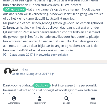
Inderdaad een logische verklaring dat ze daar wel eens coke mee in
hun neus hebben kunnen snuiven, denk ik. Wel schreef
dat er nu camera's op de wc's hangen. Nooit gezien,
@Theo_de_wit
dus dat is dan wel n verbetering. Alhoewel, is dat in de gang van t toilet
of op het kleine kamertje zelf? Laatste lijkt me niet.
Mij praat je niet om. Ik heb genoeg gezien, gevoeld, beleeft en gehoord.
Ze brengen het leuk en het dubbelleven daaraan is dat wat er onder
ligt niet klopt. Ze zijn zelfs bereid anderen voor te trekken en iemand
die gewoon gelijk heeft te benadelen. Alles voor het perfekte plaatje,
ten koste van een ander. En een aantal van jullie doen daar gewoon
aan mee, omdat ze daar blijkbaar belangen bij hebben. En dat is de
hele waarheid! Of jullie dat nou leuk vinden of niet.
12 augustus 2017
8 jr
bewerkt door gokdiva
Gast
Gast
Geplaatst
12 augustus 2017
8 jr
Dank voor je bijdrage
. Het interesseert me persoonlijk
@gokdiva
helemaal niets of er positief of negatief wordt gesproken. Iedereen
heeft een mening en dat is goed. Doorgestoken kaart geen idee maar
in t geval van
kan ik zeker zijn dat het niet zo is. Of t
@thegreatone
verder gebeurt weet ik niet, maar als het gevoel er al is dat het gebeurd
Aanmelden
Registreren
Zoeken
Menu