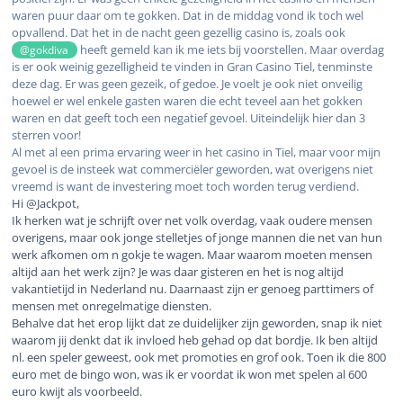
waren puur daar om te gokken. Dat in de middag vond ik toch wel
opvallend. Dat het in de nacht geen gezellig casino is, zoals ook
heeft gemeld kan ik me iets bij voorstellen. Maar overdag
@gokdiva
is er ook weinig gezelligheid te vinden in Gran Casino Tiel, tenminste
deze dag. Er was geen gezeik, of gedoe. Je voelt je ook niet onveilig
hoewel er wel enkele gasten waren die echt teveel aan het gokken
waren en dat geeft toch een negatief gevoel. Uiteindelijk hier dan 3
sterren voor!
Al met al een prima ervaring weer in het casino in Tiel, maar voor mijn
gevoel is de insteek wat commerciëler geworden, wat overigens niet
vreemd is want de investering moet toch worden terug verdiend.
Hi @Jackpot,
Ik herken wat je schrijft over net volk overdag, vaak oudere mensen
overigens, maar ook jonge stelletjes of jonge mannen die net van hun
werk afkomen om n gokje te wagen. Maar waarom moeten mensen
altijd aan het werk zijn? Je was daar gisteren en het is nog altijd
vakantietijd in Nederland nu. Daarnaast zijn er genoeg parttimers of
mensen met onregelmatige diensten.
Behalve dat het erop lijkt dat ze duidelijker zijn geworden, snap ik niet
waarom jij denkt dat ik invloed heb gehad op dat bordje. Ik ben altijd
nl. een speler geweest, ook met promoties en grof ook. Toen ik die 800
euro met de bingo won, was ik er voordat ik won met spelen al 600
euro kwijt als voorbeeld.