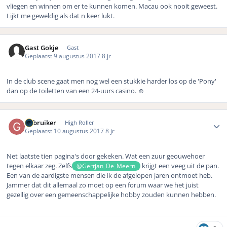
vliegen en winnen om er te kunnen komen. Macau ook nooit geweest.
Lijkt me geweldig als dat n keer lukt.
Gast Gokje
Gast
Geplaatst
9 augustus 2017
8 jr
In de club scene gaat men nog wel een stukkie harder los op de 'Pony'
dan op de toiletten van een 24-uurs casino. ☺️
Author stats
Gebruiker
High Roller
Geplaatst
10 augustus 2017
8 jr
Net laatste tien pagina's door gekeken. Wat een zuur geouwehoer
tegen elkaar zeg. Zelfs
krijgt een veeg uit de pan.
@Gertjan_De_Meern
Een van de aardigste mensen die ik de afgelopen jaren ontmoet heb.
Jammer dat dit allemaal zo moet op een forum waar we het juist
gezellig over een gemeenschappelijke hobby zouden kunnen hebben.