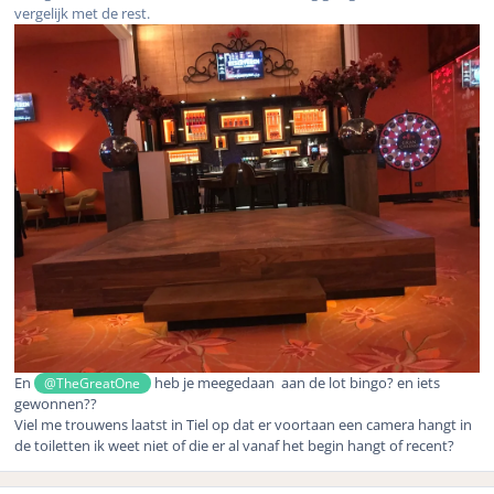
vergelijk met de rest.
En
heb je meegedaan aan de lot bingo? en iets
@TheGreatOne
gewonnen??
Viel me trouwens laatst in Tiel op dat er voortaan een camera hangt in
de toiletten ik weet niet of die er al vanaf het begin hangt of recent?