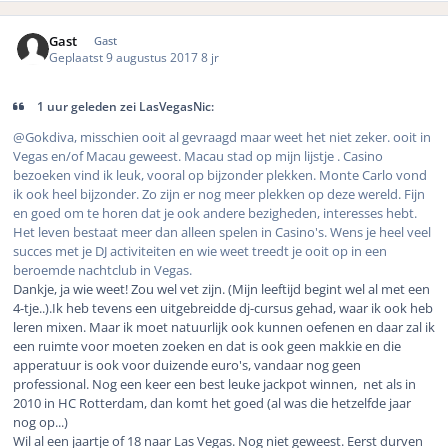
Gast
Gast
Geplaatst
9 augustus 2017
8 jr
1 uur geleden zei LasVegasNic:
@Gokdiva, misschien ooit al gevraagd maar weet het niet zeker. ooit in
Vegas en/of Macau geweest. Macau stad op mijn lijstje . Casino
bezoeken vind ik leuk, vooral op bijzonder plekken. Monte Carlo vond
ik ook heel bijzonder. Zo zijn er nog meer plekken op deze wereld. Fijn
en goed om te horen dat je ook andere bezigheden, interesses hebt.
Het leven bestaat meer dan alleen spelen in Casino's. Wens je heel veel
succes met je DJ activiteiten en wie weet treedt je ooit op in een
beroemde nachtclub in Vegas.
Dankje, ja wie weet! Zou wel vet zijn. (Mijn leeftijd begint wel al met een
4-tje..).Ik heb tevens een uitgebreidde dj-cursus gehad, waar ik ook heb
leren mixen. Maar ik moet natuurlijk ook kunnen oefenen en daar zal ik
een ruimte voor moeten zoeken en dat is ook geen makkie en die
apperatuur is ook voor duizende euro's, vandaar nog geen
professional. Nog een keer een best leuke jackpot winnen, net als in
2010 in HC Rotterdam, dan komt het goed (al was die hetzelfde jaar
nog op...)
Wil al een jaartje of 18 naar Las Vegas. Nog niet geweest. Eerst durven