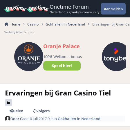
Spring naar bijdragen
Onetime Forum
Aanmelden
Nederland's grootste community voor de spannende 
Home
Casino
Gokhallen in Nederland
Ervaringen bij Gran Ca
Verberg Advertenties
Oranje Palace
100% Welkomstbonus
Speel hier!
Ervaringen bij Gran Casino Tiel
Delen
Volgers
Door
Gast
10 juli 2017
9 jr
in
Gokhallen in Nederland