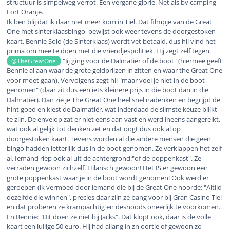
structuur is simpelweg verrot. Een vergane glorie. Net als bv camping
Fort Oranje.
Ik ben blij dat ik daar niet meer kom in Tiel. Dat filmpje van de Great
One met sinterklaasbingo, bewijst ook weer tevens de doorgestoken
kaart. Bennie Solo (de Sinterklaas) wordt vet betaald, dus hij vind het
prima om mee te doen met die vriendjespolitiek. Hij zegt zelf tegen
"Jij ging voor de Dalmatiër of de boot" (hiermee geeft
@TheGreatOne
Bennie al aan waar de grote geldprijzen in zitten en waar the Great One
voor moet gaan). Vervolgens zegt hij "maar voel je niet in de boot
genomen" (daar zit dus een iets kleinere prijs in die boot dan in die
Dalmatiër). Dan zie je The Great One heel snel nadenken en begrijpt de
hint goed en kiest de Dalmatiër, wat inderdaad de slimste keuze blijkt
te zijn. De envelop zat er niet eens aan vast en werd ineens aangereikt,
wat ook al gelijk tot denken zet en dat oogt dus ook al op
doorgestoken kaart. Tevens worden al die andere mensen die geen
bingo hadden letterlijk dus in de boot genomen. Ze verklappen het zelf
al. Iemand riep ook al uit de achtergrond:"of de poppenkast". Ze
verraden gewoon zichzelf. Hilarisch gewoon! Het IS er gewoon een
grote poppenkast waar je in de boot wordt genomen! Ook werd er
geroepen (ik vermoed door iemand die bij de Great One hoorde: "Altijd
dezelfde die winnen", precies daar zijn ze bang voor bij Gran Casino Tiel
en dat proberen ze krampachtig en desnoods oneerlijk te voorkomen.
En Bennie: "Dit doen ze niet bij Jacks". Dat klopt ook, daar is de volle
kaart een lullige 50 euro. Hij had allang in zn oortje of gewoon zo