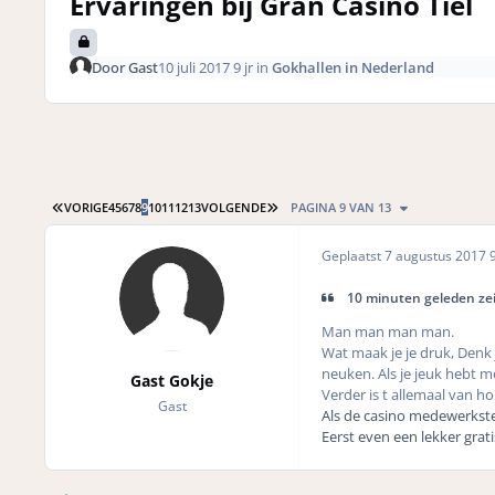
Ervaringen bij Gran Casino Tiel
Door
Gast
10 juli 2017
9 jr
in
Gokhallen in Nederland
EERSTE PAGINA
LAATSTE PAGINA
VORIGE
4
5
6
7
8
9
10
11
12
13
VOLGENDE
PAGINA 9 VAN 13
Geplaatst
7 augustus 2017
9
10 minuten geleden ze
Man man man man.
Wat maak je je druk, Denk 
neuken. Als je jeuk hebt m
Gast Gokje
Verder is t allemaal van ho
Gast
Als de casino medewerkster
Eerst even een lekker grat