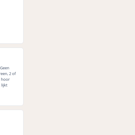
. Geen
een, 2 of
g hoor
lijkt