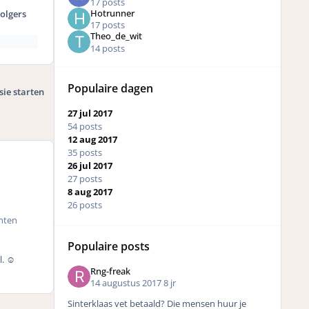
17 posts
Hotrunner
olgers
17 posts
Theo_de_wit
14 posts
Populaire dagen
ie starten
27 jul 2017
54 posts
12 aug 2017
35 posts
26 jul 2017
27 posts
8 aug 2017
26 posts
anten
Populaire posts
. ☺️
Rng-freak
14 augustus 2017
8 jr
Sinterklaas vet betaald? Die mensen huur je