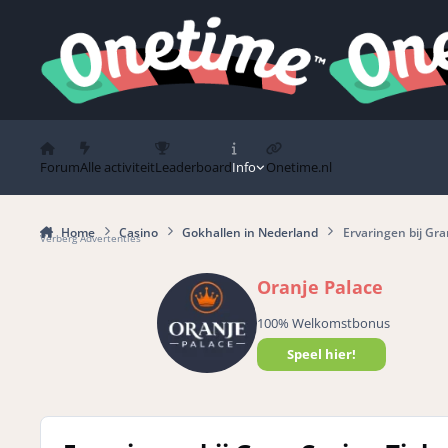
Spring naar bijdragen
Forum
Alle activiteit
Leaderboard
Info
Onetime.nl
Home
Casino
Gokhallen in Nederland
Ervaringen bij Gra
Verberg Advertenties
Oranje Palace
100% Welkomstbonus
Speel hier!