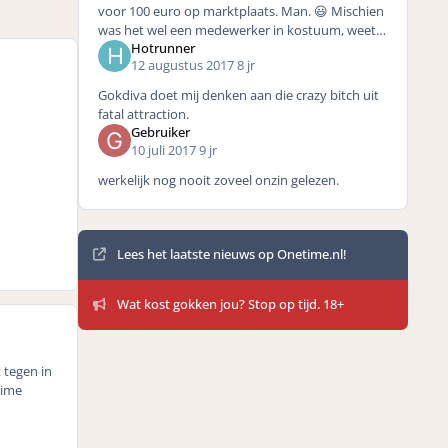
voor 100 euro op marktplaats. Man. 😃 Mischien
was het wel een medewerker in kostuum, weet
Hotrunner
jij veel... Ja, duh. Wodka kost geld. En casino's
12 augustus 2017
8 jr
geven gra
Gokdiva doet mij denken aan die crazy bitch uit
fatal attraction.
Gebruiker
10 juli 2017
9 jr
werkelijk nog nooit zoveel onzin gelezen.
Mededelingen
Lees het laatste nieuws op Onetime.nl!
Wat kost gokken jou? Stop op tijd. 18+
 tegen in
time