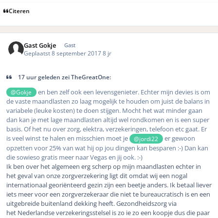
Citeren
Gast Gokje
Gast
Geplaatst
8 september 2017
8 jr
17 uur geleden zei TheGreatOne:
en ben zelf ook een levensgenieter. Echter mijn devies is om
@Gokje
de vaste maandlasten zo laag mogelijk te houden om juist de balans in
variabele (leuke kosten) te doen stijgen. Mocht het wat minder gaan
dan kan je met lage maandlasten altijd wel rondkomen en is een super
basis. Of het nu over zorg, elektra, verzekeringen, telefoon etc gaat. Er
is veel winst te halen en misschien moet je
er gewoon
@jordi22
opzetten voor 25% van wat hij op jou dingen kan besparen :-) Dan kan
die sowieso gratis meer naar Vegas en jij ook. :-)
Ik ben over het algemeen erg scherp op mijn maandlasten echter in
het geval van onze zorgverzekering ligt dit omdat wij een nogal
internationaal georiënteerd gezin zijn een beetje anders. Ik betaal liever
iets meer voor een zorgverzekeraar die niet te bureaucratisch is en een
uitgebreide buitenland dekking heeft. Gezondheidszorg via
het Nederlandse verzekeringsstelsel is zo ie zo een koopje dus die paar