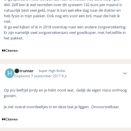
400. Zelf ben ik wel tevreden over dit systeem 132 euro per maand is
natuurlijk best veel geld, maar ik kan wel elke dag naar de dokter en
heb fysio in mijn pakket. Ook nog iets voor een bril, maar die heb ik
niet.
Ik ga wel kijken of ik in 2018 overstap naar een andere zorgverzekering.
Er zijn namelijk veel zorgverzekeraars veel goedkoper, met hetzelfde in
het pakket.
Citeren
Author stats
Hotrunner
Super High Roller
Geplaatst
7 september 2017
8 jr
Op jou leeftijd Jordy en je hebt nooit wat. Gelijk de eigen risico omhoog
gooien.
Je ziet overal voordeeltjes in en deze laat je liggen. Onvoorstelbaar.
Citeren