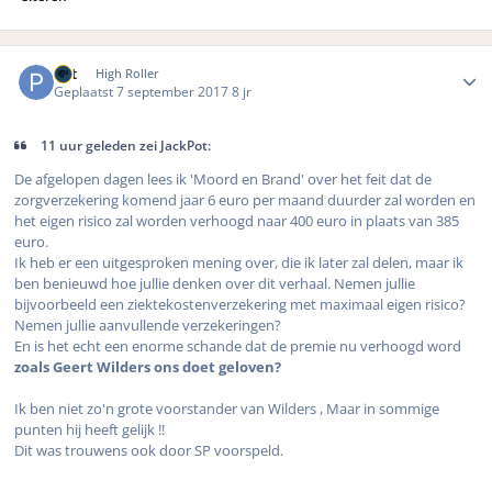
Author stats
Pat
High Roller
Geplaatst
7 september 2017
8 jr
11 uur geleden zei JackPot:
De afgelopen dagen lees ik 'Moord en Brand' over het feit dat de
zorgverzekering komend jaar 6 euro per maand duurder zal worden en
het eigen risico zal worden verhoogd naar 400 euro in plaats van 385
euro.
Ik heb er een uitgesproken mening over, die ik later zal delen, maar ik
ben benieuwd hoe jullie denken over dit verhaal. Nemen jullie
bijvoorbeeld een ziektekostenverzekering met maximaal eigen risico?
Nemen jullie aanvullende verzekeringen?
En is het echt een enorme schande dat de premie nu verhoogd word
zoals Geert Wilders ons doet geloven?
Ik ben niet zo'n grote voorstander van Wilders , Maar in sommige
punten hij heeft gelijk !!
Dit was trouwens ook door SP voorspeld.