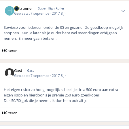
Author stats
Hotrunner
Super High Roller
Geplaatst
7 september 2017
8 jr
Sowieso voor iedereen onder de 35 en gezond . Zo goedkoop mogelijk
shoppen . Kun je later als je ouder bent wel meer dingen erbij gaan
nemen. En meer gaan betalen.
Citeren
Gast
Gast
Geplaatst
7 september 2017
8 jr
Het eigen risico zo hoog mogelijk scheelt je circa 500 euro aan extra
eigen risico en hierdoor is je premie 250 euro goedkoper.
Dus 50/50 gok die je neemt. Ik doe hem ook altijd
Citeren
Author stats