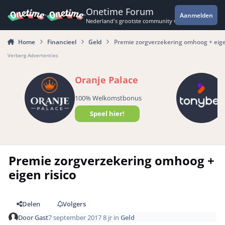
Spring naar bijdragen
Onetime Forum
Aanmelden
Nederland's grootste community voor de spannende 
Home
Financieel
Geld
Premie zorgverzekering omhoog + eige
Verberg Advertenties
Oranje Palace
100% Welkomstbonus
Speel hier!
Premie zorgverzekering omhoog +
eigen risico
Delen
Volgers
Door
Gast
7 september 2017
8 jr
in
Geld