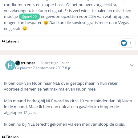
rondkomen en is een super basis. Of het nu over zorg, elektra,
verzekeringen, telefoon etc gaat. Er is veel winst te halen en misschien
moet je
er gewoon opzetten voor 25% van wat hij op jou
@jordi22
dingen kan besparen
Dan kan die sowieso gratis meer naar Vegas
😊
en jij ook.
😊
Citeren
1
Author stats
Hotrunner
Super High Roller
Geplaatst
7 september 2017
8 jr
Ik ben ook van Nuon naar NLE over gestapt maar in hun reken
voorbeeld nemen ze het maximale van Nuon mee.
Mijn maand bedrag bij NLE word bv circa 10 euro minder dan bij Nuon
in de maand. Maar ik ben dan ook al een gas/electra hopper de
afgelopen 12 jaar.
Ik ben nu bij NLE terecht gekomen via een mail van sloop de crisis.
Citeren