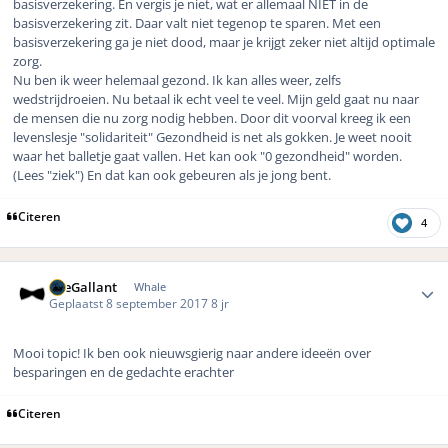
basisverzekering. En vergis je niet, wat er allemaal NIET in de
basisverzekering zit. Daar valt niet tegenop te sparen. Met een
basisverzekering ga je niet dood, maar je krijgt zeker niet altijd optimale
zorg.
Nu ben ik weer helemaal gezond. Ik kan alles weer, zelfs
wedstrijdroeien. Nu betaal ik echt veel te veel. Mijn geld gaat nu naar
de mensen die nu zorg nodig hebben. Door dit voorval kreeg ik een
levenslesje "solidariteit" Gezondheid is net als gokken. Je weet nooit
waar het balletje gaat vallen. Het kan ook "0 gezondheid" worden.
(Lees "ziek") En dat kan ook gebeuren als je jong bent.
Citeren
4
Author stats
TheGallant
Whale
Geplaatst
8 september 2017
8 jr
Mooi topic! Ik ben ook nieuwsgierig naar andere ideeën over
besparingen en de gedachte erachter
Citeren