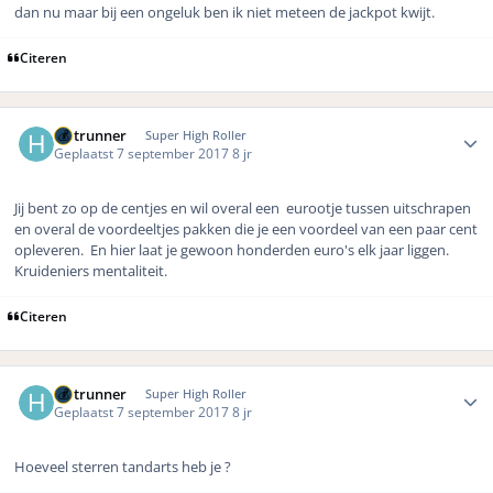
dan nu maar bij een ongeluk ben ik niet meteen de jackpot kwijt.
Citeren
Author stats
Hotrunner
Super High Roller
Geplaatst
7 september 2017
8 jr
Jij bent zo op de centjes en wil overal een eurootje tussen uitschrapen
en overal de voordeeltjes pakken die je een voordeel van een paar cent
opleveren. En hier laat je gewoon honderden euro's elk jaar liggen.
Kruideniers mentaliteit.
Citeren
Author stats
Hotrunner
Super High Roller
Geplaatst
7 september 2017
8 jr
Hoeveel sterren tandarts heb je ?