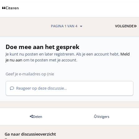
Citeren
L
PAGINA 1 VAN 4
VOLGENDE
Doe mee aan het gesprek
Je kunt nu posten en later registreren. Als je een account hebt,
Meld
je nu aan
om te posten met je account.
Reageer op deze discussie...
Delen
Volgers
Ga naar discussieoverzicht