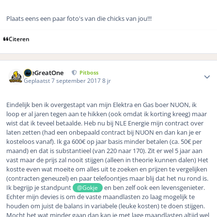
Plaats eens een paar foto's van die chicks van jou!!!
Citeren
Author stats
TheGreatOne
Pitboss
Geplaatst
7 september 2017
8 jr
Eindelijk ben ik overgestapt van mijn Elektra en Gas boer NUON, ik
loop er al jaren tegen aan te hikken (ook omdat ik korting kreeg) maar
wist dat ik teveel betaalde. Heb nu bij NLE Energie mijn contract over
laten zetten (had een onbepaald contract bij NUON en dan kan je er
kosteloos vanaf). Ik ga 600€ op jaar basis minder betalen (ca. 50€ per
maand) en dat is substantieel (van 220 naar 170). Zit er wel 5 jaar aan
vast maar de prijs zal nooit stijgen (alleen in theorie kunnen dalen) Het
kostte even wat moeite om alles uit te zoeken en prijzen te vergelijken
(contracten geneuzel) en paar telefoontjes maar blij dat het nu rond is.
Ik begrijp je standpunt
en ben zelf ook een levensgenieter.
@Gokje
Echter mijn devies is om de vaste maandlasten zo laag mogelijk te
houden om juist de balans in variabele (leuke kosten) te doen stijgen.
Mocht het wat minder gaan dan kan je met lage maandlasten altijd wel