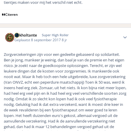
tientjes maken voor mij het verschil niet echt.
Citeren
Author stats
Gokholtante
Super High Roller
Geplaatst
8 september 2017
8 jr
Zorgverzekeringen zijn voor een gedeelte gebaseerd op solidariteit.
Ben je jong, mankeer je weinig, dan baal je van de premie en het eigen
risico. Je zoekt naar de goedkoopste oplossingen. Terecht, er zijn wel
leukere dingen dat de kosten voor zorgpremies. Ik mankeerde ook
nooit wat. Maar ik heb toch een hele uitgebreide, luxe zorgverzekering
(Van ONVZ, echt een peperdure maatschappij) Toen ik 50 was, werd ik
ineens heel erg ziek. Zomaar, uit het niets. Ik kon bijna niet meer lopen,
had heel erg veel pijn en ik had heel erg veel verschillende soorten zorg
nodig. Omdat ik zo slecht kon lopen had ik ook veel fysiotherapie
nodig. Gelukkig had ik dat extra verzekerd, want ik moest drie keer in
de week revalideren bij een fysiotherapeut om weer goed te leren
lopen. Het heeft duizenden euro's gekost, allemaal vergoed uit de
aanvullende verzekering. Had ik de aanvullende verzekering niet
gehad, dan had ik maar 12 behandelingen vergoed gehad uit de