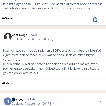
is in mijn ogen absoluut zo. Wat ik de laatste jaren met onze dochter in
ziekenhuizen en dokters meemaakt zakt me broek te veel van af.
Citeren
2
Gast Gokje
Gast
Geplaatst
7 september 2017
8 jr
Ik zit vanwege principele redenen bij DSW wat betreft de premie en/of
eigen risico zien ze maar lekker wat ze doen. Ik zie de rekening wel
verschijnen.
Ik heb namelijk wel wat beters te doen dan me druk te maken over
politiek en zorgverzekeringen. Ik besteed mijn tijd liever aan uitgaan,
gokken en lekkere chicks.
Citeren
Author stats
rhellevo
Whale
Geplaatst
7 september 2017
8 jr