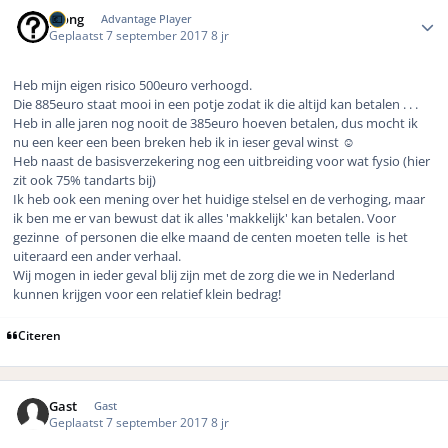
Author stats
pjong
Advantage Player
Geplaatst
7 september 2017
8 jr
Heb mijn eigen risico 500euro verhoogd.
Die 885euro staat mooi in een potje zodat ik die altijd kan betalen . . .
Heb in alle jaren nog nooit de 385euro hoeven betalen, dus mocht ik
nu een keer een been breken heb ik in ieser geval winst ☺️
Heb naast de basisverzekering nog een uitbreiding voor wat fysio (hier
zit ook 75% tandarts bij)
Ik heb ook een mening over het huidige stelsel en de verhoging, maar
ik ben me er van bewust dat ik alles 'makkelijk' kan betalen. Voor
gezinne of personen die elke maand de centen moeten telle is het
uiteraard een ander verhaal.
Wij mogen in ieder geval blij zijn met de zorg die we in Nederland
kunnen krijgen voor een relatief klein bedrag!
Citeren
Gast
Gast
Geplaatst
7 september 2017
8 jr