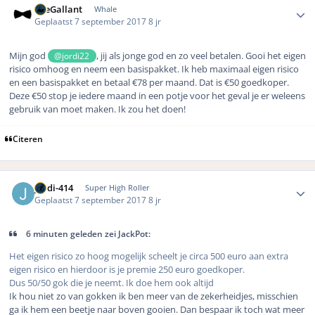
TheGallant
Whale
Geplaatst
7 september 2017
8 jr
Mijn god
, jij als jonge god en zo veel betalen. Gooi het eigen
@jordi22
risico omhoog en neem een basispakket. Ik heb maximaal eigen risico
en een basispakket en betaal €78 per maand. Dat is €50 goedkoper.
Deze €50 stop je iedere maand in een potje voor het geval je er weleens
gebruik van moet maken. Ik zou het doen!
Citeren
Author stats
jordi-414
Super High Roller
Geplaatst
7 september 2017
8 jr
6 minuten geleden zei JackPot:
Het eigen risico zo hoog mogelijk scheelt je circa 500 euro aan extra
eigen risico en hierdoor is je premie 250 euro goedkoper.
Dus 50/50 gok die je neemt. Ik doe hem ook altijd
Ik hou niet zo van gokken ik ben meer van de zekerheidjes, misschien
ga ik hem een beetje naar boven gooien. Dan bespaar ik toch wat meer