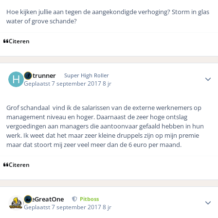
Hoe kijken jullie aan tegen de aangekondigde verhoging? Storm in glas
water of grove schande?
Citeren
Author stats
Hotrunner
Super High Roller
Geplaatst
7 september 2017
8 jr
Grof schandaal vind ik de salarissen van de externe werknemers op
management niveau en hoger. Daarnaast de zeer hoge ontslag
vergoedingen aan managers die aantoonvaar gefaald hebben in hun
werk. Ik weet dat het maar zeer kleine druppels zijn op mijn premie
maar dat stoort mij zeer veel meer dan de 6 euro per maand.
Citeren
Author stats
TheGreatOne
Pitboss
Geplaatst
7 september 2017
8 jr