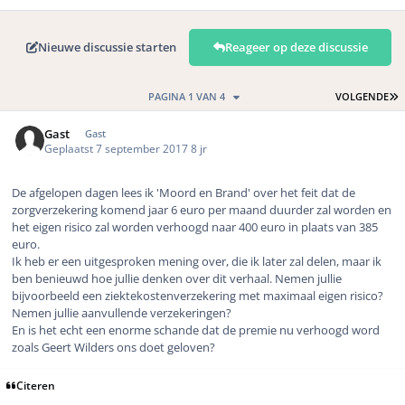
Nieuwe discussie starten
Reageer op deze discussie
L
PAGINA 1 VAN 4
VOLGENDE
Gast
Gast
Geplaatst
7 september 2017
8 jr
De afgelopen dagen lees ik 'Moord en Brand' over het feit dat de
zorgverzekering komend jaar 6 euro per maand duurder zal worden en
het eigen risico zal worden verhoogd naar 400 euro in plaats van 385
euro.
Ik heb er een uitgesproken mening over, die ik later zal delen, maar ik
ben benieuwd hoe jullie denken over dit verhaal. Nemen jullie
bijvoorbeeld een ziektekostenverzekering met maximaal eigen risico?
Nemen jullie aanvullende verzekeringen?
En is het echt een enorme schande dat de premie nu verhoogd word
zoals Geert Wilders ons doet geloven?
Citeren