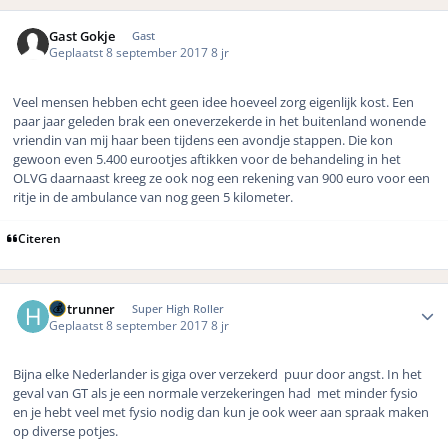
Gast Gokje
Gast
Geplaatst
8 september 2017
8 jr
Veel mensen hebben echt geen idee hoeveel zorg eigenlijk kost. Een
paar jaar geleden brak een oneverzekerde in het buitenland wonende
vriendin van mij haar been tijdens een avondje stappen. Die kon
gewoon even 5.400 eurootjes aftikken voor de behandeling in het
OLVG daarnaast kreeg ze ook nog een rekening van 900 euro voor een
ritje in de ambulance van nog geen 5 kilometer.
Citeren
Author stats
Hotrunner
Super High Roller
Geplaatst
8 september 2017
8 jr
Bijna elke Nederlander is giga over verzekerd puur door angst. In het
geval van GT als je een normale verzekeringen had met minder fysio
en je hebt veel met fysio nodig dan kun je ook weer aan spraak maken
op diverse potjes.