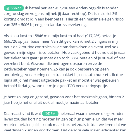
Ik betaal per jaar 917,28€ aan AnderZorg (dit is zonder
@jordi22
zorgtoeslag en volgens mij heb jij daar recht op). Dit is inclusief 3%
korting omdat ik in een keer betaal. Hier zit een maximale eigen risico
van 385 + 500€ bij en geen tandarts verzekering.
Als ik jou kosten 1584€ min mijn kosten af haal (917,28€) betaal je
666,72€ op jaar basis meer. Van dit geld kan ik met 2 vingers in mijn
neus de 2 routine controles bij de tandarts doen en eventueel ook
gewoon mijn eigen risico betalen. Hoe vaak gebeurd het nu dat je naar
het ziekenhuis gaat? Je moet dan toch 385€ betalen of je nu wel of niet
verzekert bent. Gewoon die bedragen opsparen en ze de
Jordiverzekeringen noemen. Zo kan je ook besparen op geen
annulerings verzekering en extra pakket bij een auto huur etc. Ik doe
bijna altijd het meest uitgeklede pakket en mocht er wat gebeuren
betaald ik dat gewoon uit mijn eigen TGO verzekeringspotje.
Je bent zo jong en gezond, gewoon voor het maximale gaan, binnen 2
jaar heb je het er al uit ook al moet je maximaal betalen.
Daarnaast vind ik wat
helemaal waar, mensen die gezonder
@DFM
leven zouden korting moeten krijgen op hun premie. En dat we meer
moeten betalen juich ik ook maar toe, net zoals totdat we leren dat we
veel dingen kunnen voorkomen. Dat de zorg vele malen efficiënter kan