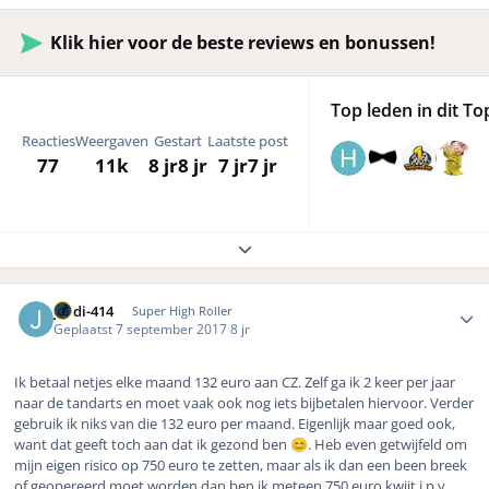
Klik hier voor de beste reviews en bonussen!
Top leden in dit To
Reacties
Weergaven
Gestart
Laatste post
77
11k
8 jr
8 jr
7 jr
7 jr
Expand topic overview
Author stats
jordi-414
Super High Roller
Geplaatst
7 september 2017
8 jr
Ik betaal netjes elke maand 132 euro aan CZ. Zelf ga ik 2 keer per jaar
naar de tandarts en moet vaak ook nog iets bijbetalen hiervoor. Verder
gebruik ik niks van die 132 euro per maand. Eigenlijk maar goed ook,
want dat geeft toch aan dat ik gezond ben
. Heb even getwijfeld om
😊
mijn eigen risico op 750 euro te zetten, maar als ik dan een been breek
of geopereerd moet worden dan ben ik meteen 750 euro kwijt i.p.v.