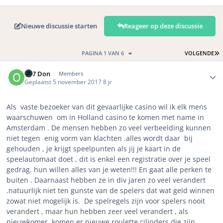
Nieuwe discussie starten
Reageer op deze discussie
L
PAGINA 1 VAN 6
VOLGENDE
Author stats
oo7 Don
Members
Geplaatst
5 november 2017
8 jr
Als vaste bezoeker van dit gevaarlijke casino wil ik elk mens
waarschuwen om in Holland casino te komen met name in
Amsterdam . De mensen hebben zo veel verbeelding kunnen
niet tegen enig vorm van klachten .alles wordt daar bij
gehouden , je krijgt speelpunten als jij je kaart in de
speelautomaat doet , dit is enkel een registratie over je speel
gedrag. hun willen alles van je weten!!! En gaat alle perken te
buiten . Daarnaast hebben ze in div jaren zo veel verandert
.natuurlijk niet ten gunste van de spelers dat wat geld winnen
zowat niet mogelijk is. De spelregels zijn voor spelers nooit
verandert , maar hun hebben zeer veel verandert , als
nieuwkomer komen er nieuwe roulette cilinders die zijn