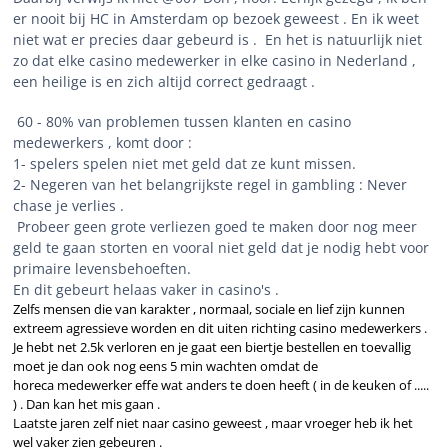
er nooit bij HC in Amsterdam op bezoek geweest . En ik weet
niet wat er precies daar gebeurd is .
En het is natuurlijk niet
zo dat elke casino medewerker in elke casino in Nederland ,
een heilige is en zich altijd correct gedraagt .
60 - 80% van problemen tussen klanten en casino
medewerkers , komt door :
1- spelers spelen niet met geld dat ze kunt missen.
2- Negeren van het belangrijkste regel in gambling : Never
chase je verlies .
Probeer geen grote verliezen goed te maken door nog meer
geld te gaan storten en vooral niet geld dat je nodig hebt voor
primaire levensbehoeften.
En dit gebeurt helaas vaker in casino's .
Zelfs mensen die van karakter , normaal, sociale en lief zijn kunnen
extreem agressieve worden en dit uiten richting casino medewerkers .
Je hebt net 2.5k verloren en je gaat een biertje bestellen en toevallig
moet je dan ook nog eens 5 min wachten omdat de
horeca medewerker effe wat anders te doen heeft ( in de keuken of .....
) . Dan kan het mis gaan .
Laatste jaren zelf niet naar casino geweest , maar vroeger heb ik het
wel vaker zien gebeuren .