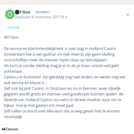
Author stats
oo7 Don
Members
Geplaatst
6 november 2017
8 jr
AUTEUR
007 Don
De service en klantvriendelijkheid is zeer laag in Holland Casino
Amsterdam het is een gokhal en niet meer.Er zijn geen kleding
voorschriften meer de mensen lopen daar op teenslippers
Als kom je zonder kleding mag je er in als je maar vooral veel geld
achterlaat .
Casino,s in Duitsland zijn gelukkig nog heel anders en weten nog wel
wat service en klasse is .
Zelf ook bij Jack Casino in Oostzaan en nu in Eemnes waar rijkelijk
gegeten wordt gratis en mensen veel goedkoper kunnen spelen de
directie van Holland Casino zou eens in de leer moeten daar om te
kijken hoe je met gasten om moet gaat
Zelf vallen ze dood over elke euro die ze weg geven heb ik ervaren
recentelijk
Citeren