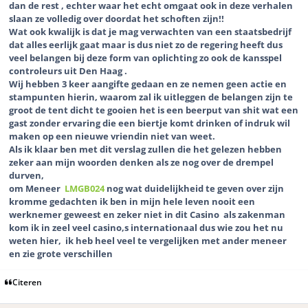
dan de rest , echter waar het echt omgaat ook in deze verhalen
slaan ze volledig over doordat het schoften zijn!!
Wat ook kwalijk is dat je mag verwachten van een staatsbedrijf
dat alles eerlijk gaat maar is dus niet zo de regering heeft dus
veel belangen bij deze form van oplichting zo ook de kansspel
controleurs uit Den Haag .
Wij hebben 3 keer aangifte gedaan en ze nemen geen actie en
stampunten hierin, waarom zal ik uitleggen de belangen zijn te
groot de tent dicht te gooien het is een beerput van shit wat een
gast zonder ervaring die een biertje komt drinken of indruk wil
maken op een nieuwe vriendin niet van weet.
Als ik klaar ben met dit verslag zullen die het gelezen hebben
zeker aan mijn woorden denken als ze nog over de drempel
durven,
om Meneer
LMGB024
nog wat duidelijkheid te geven over zijn
kromme gedachten ik ben in mijn hele leven nooit een
werknemer geweest en zeker niet in dit Casino als zakenman
kom ik in zeel veel casino,s internationaal dus wie zou het nu
weten hier, ik heb heel veel te vergelijken met ander meneer
en zie grote verschillen
Citeren