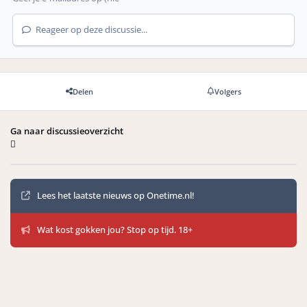
Reageer op deze discussie...
Delen
Volgers
Ga naar discussieoverzicht
Mededelingen
Lees het laatste nieuws op Onetime.nl!
Wat kost gokken jou? Stop op tijd. 18+