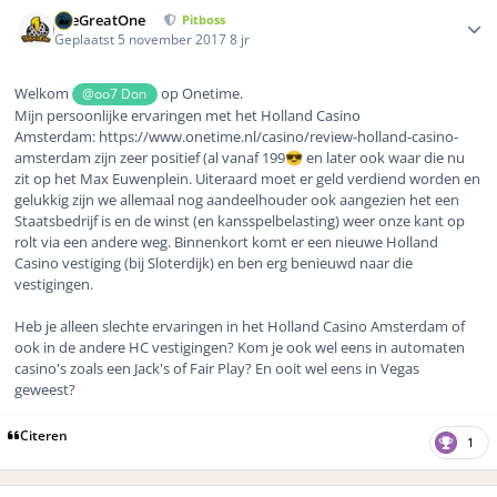
Author stats
TheGreatOne
Pitboss
Geplaatst
5 november 2017
8 jr
Welkom
op Onetime.
@oo7 Don
Mijn persoonlijke ervaringen met het Holland Casino
Amsterdam:
https://www.onetime.nl/casino/review-holland-casino-
amsterdam
zijn zeer positief (al vanaf 199
en later ook waar die nu
😎
zit op het Max Euwenplein. Uiteraard moet er geld verdiend worden en
gelukkig zijn we allemaal nog aandeelhouder ook aangezien het een
Staatsbedrijf is en de winst (en kansspelbelasting) weer onze kant op
rolt via een andere weg. Binnenkort komt er een nieuwe Holland
Casino vestiging (bij Sloterdijk) en ben erg benieuwd naar die
vestigingen.
Heb je alleen slechte ervaringen in het Holland Casino Amsterdam of
ook in de andere HC vestigingen? Kom je ook wel eens in automaten
casino's zoals een Jack's of Fair Play? En ooit wel eens in Vegas
geweest?
Citeren
1
Author stats