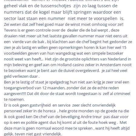
geheel vlak en de tussenschotjes zijn zo laag tussen de
nummers dat de kogel maar blijft springen waardoor een
sector laat staan een nummer niet meer te voorspellen is.
Zei weten dat zelf heel goed maar de winst moet omhoog voor ze!!
Tevens is er geen controle over de dealer die de bal werpt , deze
draaien niet meer uit het laatste gevallen nummer maar niet eens uit
een vierde van de bak , bij klachten aan de chef begint het gedonder ze
zien je als lastig en willen geen opmerkingen horen ik kan hier wel 15
voorbeelden geven van hun wangedrag wat een simpele bezoeker
nooit weet van heeft,. Het zijn de grootste oplichters van Nederland in
mijn beleving en geef aan om Holland casino zeker in Amsterdam nooit
te bezoeken want je bent aan de duivel overgeleverd. je zal heel veel
geld verliezen daar .
Ben je te lastig of staat je spelgedrag hun niet aan krijg je zeer snel een
toegangsverbod van 12 maanden, zonder dat ze de echte reden
aangeven!!!!! Dat dit door de staat wordt toegestaan is zelf al crimineel
te noemen.
Er is ook geen gastvrijheid en service zeer slecht onvriendelijk
personeel zeker in de horeca , hele grote monden op de goede na die
ik ook goed ken De chef van de beveiliging Andre treur pas daar voor
op is een ex politie agent dus hij komt al uit de foute hoek weg . Met
deze man is geen normaal woord mee te spreken , want hij heeft altijd
gelijk. teven niet gast vriendelijk.