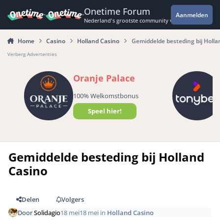
Spring naar bijdragen
Onetime Forum
Aanmelden
Nederland's grootste community voor de spannende 
Home
Casino
Holland Casino
Gemiddelde besteding bij Holla
Verberg Advertenties
Oranje Palace
100% Welkomstbonus
Speel hier!
Gemiddelde besteding bij Holland
Casino
Delen
Volgers
Door
Solidagio
18 mei
18 mei
in
Holland Casino