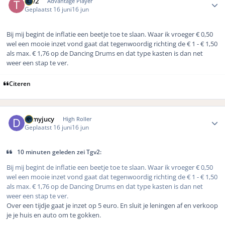
Tgv2
Advantage Player
Geplaatst
16 juni
16 jun
Bij mij begint de inflatie een beetje toe te slaan. Waar ik vroeger € 0,50
wel een mooie inzet vond gaat dat tegenwoordig richting de € 1 - € 1,50
als max. € 1,76 op de Dancing Drums en dat type kasten is dan net
weer een stap te ver.
Citeren
Author stats
demyjucy
High Roller
Geplaatst
16 juni
16 jun
10 minuten geleden zei Tgv2:
Bij mij begint de inflatie een beetje toe te slaan. Waar ik vroeger € 0,50
wel een mooie inzet vond gaat dat tegenwoordig richting de € 1 - € 1,50
als max. € 1,76 op de Dancing Drums en dat type kasten is dan net
weer een stap te ver.
Over een tijdje gaat je inzet op 5 euro. En sluit je leningen af en verkoop
je je huis en auto om te gokken.