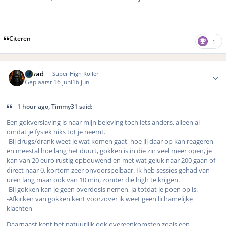
Citeren
1
Author stats
devad
Super High Roller
Geplaatst
16 juni
16 jun
1 hour ago, Timmy31 said:
Een gokverslaving is naar mijn beleving toch iets anders, alleen al
omdat je fysiek niks tot je neemt.
-Bij drugs/drank weet je wat komen gaat, hoe jij daar op kan reageren
en meestal hoe lang het duurt, gokken is in die zin veel meer open, je
kan van 20 euro rustig opbouwend en met wat geluk naar 200 gaan of
direct naar 0, kortom zeer onvoorspelbaar. Ik heb sessies gehad van
uren lang maar ook van 10 min, zonder die high te krijgen.
-Bij gokken kan je geen overdosis nemen, ja totdat je poen op is.
-Afkicken van gokken kent voorzover ik weet geen lichamelijke
klachten
Daarnaast kent het natuurlijk ook overeenkomsten zoals een