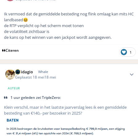
Ik vermoed dat de gemiddelde besteding nog flink omlaag kan mits HC
landbased
😆
de RTP verplicht op het scherm moet tonen
de volatiliteit zichtbaar is
de kans op het winnen van een jackpot wordt aangegeven.
Citeren
1
Author stats
Solidagio
Whale
Geplaatst
18 mei
18 mei
AUTEUR
1 uur geleden zei TripleZero:
Klein verschil, maar in het laatste jaarverslag lees ik een gemiddelde
besteding van €140,- per bezoeker in 2025?