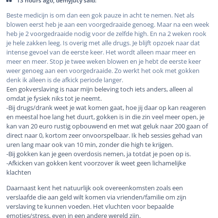
13 hours ago, demyjucy said:
Beste medicijn is om dan een gok pauze in acht te nemen. Net als
blowen eerst heb je aan een voorgedraaide genoeg. Maar na een week
heb je 2 voorgedraaide nodig voor de zelfde high. En na 2 weken rook
je hele zakken leeg. Is overig met alle drugs. Je blijft opzoek naar dat
intense gevoel van de eerste keer. Het wordt alleen maar meer en
meer en meer. Stop je twee weken blowen en je hebt de eerste keer
weer genoeg aan een voorgedraaide. Zo werkt het ook met gokken
denk ik alleen is de afkick periode langer.
Een gokverslaving is naar mijn beleving toch iets anders, alleen al
omdat je fysiek niks tot je neemt.
-Bij drugs/drank weet je wat komen gaat, hoe jij daar op kan reageren
en meestal hoe lang het duurt, gokken is in die zin veel meer open, je
kan van 20 euro rustig opbouwend en met wat geluk naar 200 gaan of
direct naar 0, kortom zeer onvoorspelbaar. Ik heb sessies gehad van
uren lang maar ook van 10 min, zonder die high te krijgen.
-Bij gokken kan je geen overdosis nemen, ja totdat je poen op is.
-Afkicken van gokken kent voorzover ik weet geen lichamelijke
klachten
Daarnaast kent het natuurlijk ook overeenkomsten zoals een
verslaafde die aan geld wilt komen via vrienden/familie om zijn
verslaving te kunnen voeden. Het vluchten voor bepaalde
emoties/stress, even in een andere wereld zijn.