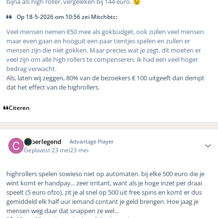
bijna als high roller, vergeleken bij 144 euro.
😉
Op 18-5-2026 om 10:56 zei Mitchbtc:
Veel mensen nemen €50 mee als gokbudget, ook zullen veel mensen
maar even gaan en hooguit een paar tientjes spelen en zullen er
mensen zijn die niet gokken. Maar precies wat je zegt, dit moeten er
veel zijn om alle high rollers te compenseren, ik had een veel hoger
bedrag verwacht.
Als, laten wij zeggen, 80% van de bezoekers € 100 uitgeeft dan dempt
dat het effect van de highrollers.
Citeren
Author stats
Cyberlegend
Advantage Player
Geplaatst
23 mei
23 mei
highrollers spelen sowieso niet op automaten. bij elke 500 euro die je
wint komt er handpay... zeer irritant, want als je hoge inzet per draai
speelt (5 euro ofzo), zit je al snel op 500 uit free spins en komt er dus
gemiddeld elk half uur iemand contant je geld brengen. Hoe jaag je
mensen weg daar dat snappen ze wel...