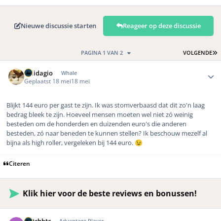
Nieuwe discussie starten
Reageer op deze discussie
L
PAGINA 1 VAN 2
VOLGENDE
Author stats
Solidagio
Whale
Geplaatst
18 mei
18 mei
Blijkt 144 euro per gast te zijn. Ik was stomverbaasd dat dit zo'n laag
bedrag bleek te zijn. Hoeveel mensen moeten wel niet zó weinig
besteden om de honderden en duizenden euro's die anderen
besteden, zó naar beneden te kunnen stellen? Ik beschouw mezelf al
bijna als high roller, vergeleken bij 144 euro.
😉
Citeren
Klik hier voor de beste reviews en bonussen!
Author stats
Advantage Player