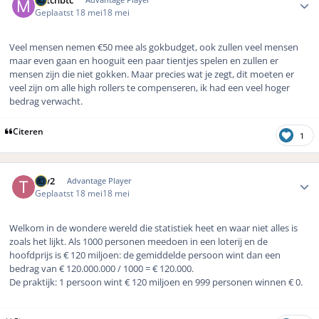
Mitchbtc
Geplaatst
18 mei
18 mei
Veel mensen nemen €50 mee als gokbudget, ook zullen veel mensen
maar even gaan en hooguit een paar tientjes spelen en zullen er
mensen zijn die niet gokken. Maar precies wat je zegt, dit moeten er
veel zijn om alle high rollers te compenseren, ik had een veel hoger
bedrag verwacht.
Citeren
1
Author stats
Tgv2
Advantage Player
Geplaatst
18 mei
18 mei
Welkom in de wondere wereld die statistiek heet en waar niet alles is
zoals het lijkt. Als 1000 personen meedoen in een loterij en de
hoofdprijs is € 120 miljoen: de gemiddelde persoon wint dan een
bedrag van € 120.000.000 / 1000 = € 120.000.
De praktijk: 1 persoon wint € 120 miljoen en 999 personen winnen € 0.