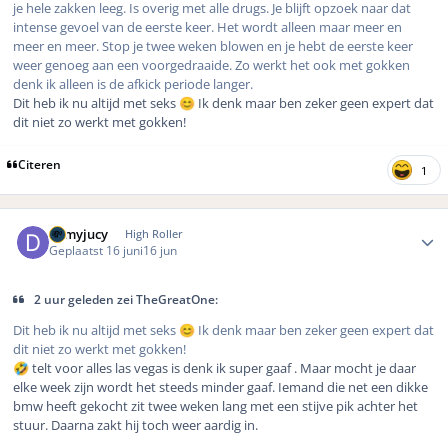
je hele zakken leeg. Is overig met alle drugs. Je blijft opzoek naar dat
intense gevoel van de eerste keer. Het wordt alleen maar meer en
meer en meer. Stop je twee weken blowen en je hebt de eerste keer
weer genoeg aan een voorgedraaide. Zo werkt het ook met gokken
denk ik alleen is de afkick periode langer.
Dit heb ik nu altijd met seks
Ik denk maar ben zeker geen expert dat
😊
dit niet zo werkt met gokken!
Citeren
1
Author stats
demyjucy
High Roller
Geplaatst
16 juni
16 jun
2 uur geleden zei TheGreatOne:
Dit heb ik nu altijd met seks
Ik denk maar ben zeker geen expert dat
😊
dit niet zo werkt met gokken!
telt voor alles las vegas is denk ik super gaaf . Maar mocht je daar
🤣
elke week zijn wordt het steeds minder gaaf. Iemand die net een dikke
bmw heeft gekocht zit twee weken lang met een stijve pik achter het
stuur. Daarna zakt hij toch weer aardig in.