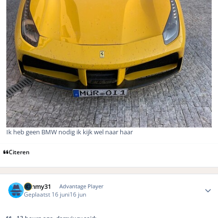
Ik heb geen BMW nodig ik kijk wel naar haar
Citeren
Author stats
Timmy31
Advantage Player
Geplaatst
16 juni
16 jun