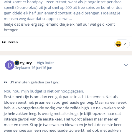
wint komt er handpay... zeer irritant, want als je hoge inzet per draai
speelt (5 euro ofzo), zit je al snel op 500 uit free spins en komt er dus
gemiddeld elk half uur iemand contant je geld brengen. Hoe jaag je
mensen weg daar dat snappen ze wel...
Jeetje dat is wel erg zeg, iemand die je elk half uur wat geld komt
brengen.
Citeren
2
Author stats
demyjucy
High Roller
Geplaatst
16 juni
16 jun
31 minuten geleden zei Tgv2:
Nou nou, mijn budget is niet omhoog gegaan.
Beste medicijn is om dan een gok pauze in acht te nemen. Net als
blowen eerst heb je aan een voorgedraaide genoeg. Maar na een week
heb je 2 voorgedraaide nodig voor de zelfde high. En na 2 weken rook
je hele zakken leeg. Is overig met alle drugs. Je blijft opzoek naar dat
intense gevoel van de eerste keer. Het wordt alleen maar meer en
meer en meer. Stop je twee weken blowen en je hebt de eerste keer
weer genoeg aan een voorgedraaide. Zo werkt het ook met gokken