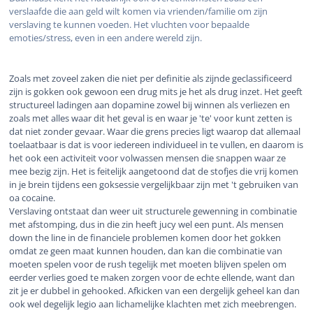
verslaafde die aan geld wilt komen via vrienden/familie om zijn
verslaving te kunnen voeden. Het vluchten voor bepaalde
emoties/stress, even in een andere wereld zijn.
Zoals met zoveel zaken die niet per definitie als zijnde geclassificeerd
zijn is gokken ook gewoon een drug mits je het als drug inzet. Het geeft
structureel ladingen aan dopamine zowel bij winnen als verliezen en
zoals met alles waar dit het geval is en waar je 'te' voor kunt zetten is
dat niet zonder gevaar. Waar die grens precies ligt waarop dat allemaal
toelaatbaar is dat is voor iedereen individueel in te vullen, en daarom is
het ook een activiteit voor volwassen mensen die snappen waar ze
mee bezig zijn. Het is feitelijk aangetoond dat de stofjes die vrij komen
in je brein tijdens een goksessie vergelijkbaar zijn met 't gebruiken van
oa cocaine.
Verslaving ontstaat dan weer uit structurele gewenning in combinatie
met afstomping, dus in die zin heeft jucy wel een punt. Als mensen
down the line in de financiele problemen komen door het gokken
omdat ze geen maat kunnen houden, dan kan die combinatie van
moeten spelen voor de rush tegelijk met moeten blijven spelen om
eerder verlies goed te maken zorgen voor de echte ellende, want dan
zit je er dubbel in gehooked. Afkicken van een dergelijk geheel kan dan
ook wel degelijk legio aan lichamelijke klachten met zich meebrengen.