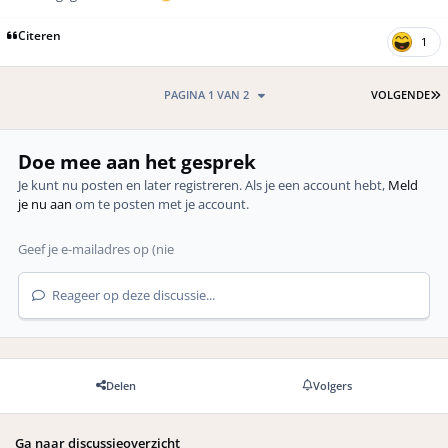
Citeren
1
L
PAGINA 1 VAN 2
VOLGENDE
Doe mee aan het gesprek
Je kunt nu posten en later registreren. Als je een account hebt,
Meld
je nu aan
om te posten met je account.
Reageer op deze discussie...
Delen
Volgers
Ga naar discussieoverzicht