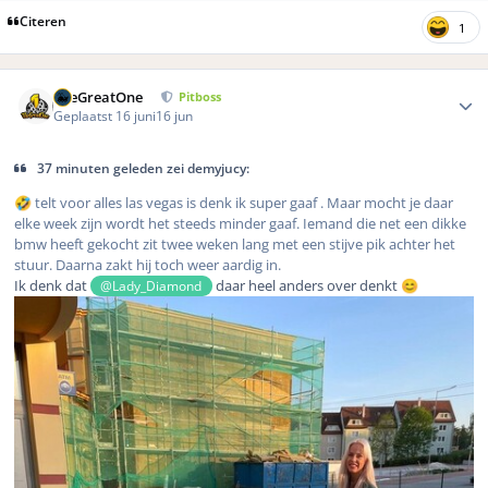
Citeren
1
Author stats
TheGreatOne
Pitboss
Geplaatst
16 juni
16 jun
37 minuten geleden zei demyjucy:
telt voor alles las vegas is denk ik super gaaf . Maar mocht je daar
🤣
elke week zijn wordt het steeds minder gaaf. Iemand die net een dikke
bmw heeft gekocht zit twee weken lang met een stijve pik achter het
stuur. Daarna zakt hij toch weer aardig in.
Ik denk dat
daar heel anders over denkt
@Lady_Diamond
😊