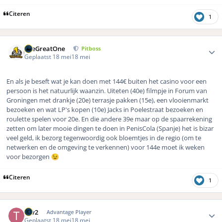
Citeren
1
Author stats
TheGreatOne
Pitboss
Geplaatst
18 mei
18 mei
En als je beseft wat je kan doen met 144€ buiten het casino voor een
persoon is het natuurlijk waanzin. Uiteten (40e) filmpje in Forum van
Groningen met drankje (20e) terrasje pakken (15e), een vlooienmarkt
bezoeken en wat LP's kopen (10e) Jacks in Poelestraat bezoeken en
roulette spelen voor 20e. En die andere 39e maar op de spaarrekening
zetten om later mooie dingen te doen in PenisCola (Spanje) het is bizar
veel geld, ik bezorg tegenwoordig ook bloemtjes in de regio (om te
netwerken en de omgeving te verkennen) voor 144e moet ik weken
voor bezorgen
😉
Citeren
1
Author stats
Tgv2
Advantage Player
Geplaatst
18 mei
18 mei