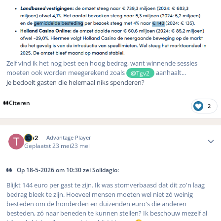
Zelf vind ik het nog best een hoog bedrag, want winnende sessies
moeten ook worden meegerekend zoals
aanhaalt...
@Tgv2
Je bedoelt gasten die helemaal niks spenderen?
Citeren
2
Author stats
Tgv2
Advantage Player
Geplaatst
23 mei
23 mei
Op 18-5-2026 om 10:30 zei Solidagio:
Blijkt 144 euro per gast te zijn. Ik was stomverbaasd dat dit zo'n laag
bedrag bleek te zijn. Hoeveel mensen moeten wel niet zó weinig
besteden om de honderden en duizenden euro's die anderen
besteden, zó naar beneden te kunnen stellen? Ik beschouw mezelf al