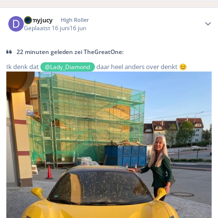
Author stats
demyjucy
High Roller
Geplaatst
16 juni
16 jun
22 minuten geleden zei TheGreatOne:
Ik denk dat
daar heel anders over denkt
@Lady_Diamond
😊