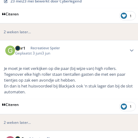
23 mei
23 mei
bewerkt door Cyberlegend
Citeren
1
2 weken later...
Author stats
Gier1
Recreatieve Speler
Geplaatst
3 juni
3 jun
Je moet je niet verkijken op die paar (bij wijze van) high rollers.
Tegenover elke high roller staan tientallen gasten die met een paar
tientjes op zak een avondje uit hebben.
En dan is het huisvoordeel bij Blackjack ook 'n stuk lager dan bij de slot
automaten.
Citeren
1
2 weken later...
Author stats