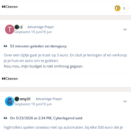
Citeren
1
Author stats
Tgv2
Advantage Player
Geplaatst
16 juni
16 jun
53 minuten geleden zei demyjucy:
Over een tijdje gaat je inzet op 5 euro. En sluit je leningen af en verkoop
je je huis en auto om te gokken.
Nou nou, mijn budget is niet omhoog gegaan.
Citeren
Author stats
Timmy31
Advantage Player
Geplaatst
16 juni
16 jun
On 5/23/2026 at 2:34 PM, Cyberlegend said:
highrollers spelen sowieso niet op automaten. bij elke 500 euro die je