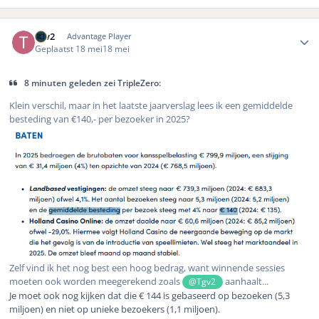
Author stats
Tgv2
Advantage Player
Geplaatst
18 mei
18 mei
8 minuten geleden zei TripleZero:
Klein verschil, maar in het laatste jaarverslag lees ik een gemiddelde
besteding van €140,- per bezoeker in 2025?
Zelf vind ik het nog best een hoog bedrag, want winnende sessies
moeten ook worden meegerekend zoals
aanhaalt...
@Tgv2
Je moet ook nog kijken dat die € 144 is gebaseerd op bezoeken (5,3
miljoen) en niet op unieke bezoekers (1,1 miljoen).