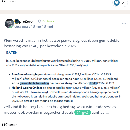
Citeren
2
Author stats
TripleZero
Pitboss
Geplaatst
18 mei
18 mei
Klein verschil, maar in het laatste jaarverslag lees ik een gemiddelde
besteding van €140,- per bezoeker in 2025?
Zelf vind ik het nog best een hoog bedrag, want winnende sessies
moeten ook worden meegerekend zoals
aanhaalt...
@Tgv2
Citeren