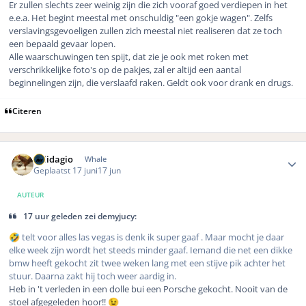
Er zullen slechts zeer weinig zijn die zich vooraf goed verdiepen in het
e.e.a. Het begint meestal met onschuldig "een gokje wagen". Zelfs
verslavingsgevoeligen zullen zich meestal niet realiseren dat ze toch
een bepaald gevaar lopen.
Alle waarschuwingen ten spijt, dat zie je ook met roken met
verschrikkelijke foto's op de pakjes, zal er altijd een aantal
beginnelingen zijn, die verslaafd raken. Geldt ook voor drank en drugs.
Citeren
Author stats
Solidagio
Whale
Geplaatst
17 juni
17 jun
AUTEUR
17 uur geleden zei demyjucy:
telt voor alles las vegas is denk ik super gaaf . Maar mocht je daar
🤣
elke week zijn wordt het steeds minder gaaf. Iemand die net een dikke
bmw heeft gekocht zit twee weken lang met een stijve pik achter het
stuur. Daarna zakt hij toch weer aardig in.
Heb in 't verleden in een dolle bui een Porsche gekocht. Nooit van de
stoel afgegeleden hoor!!
😉