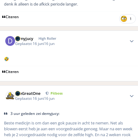
denk ik alleen is de afkick periode langer.
Citeren
1
Author stats
demyjucy
High Roller
Geplaatst
16 juni
16 jun
🤣
Citeren
Author stats
TheGreatOne
Pitboss
Geplaatst
16 juni
16 jun
3 uur geleden zei demyjucy:
Beste medicijn is om dan een gok pauze in acht te nemen. Net als
blowen eerst heb je aan een voorgedraaide genoeg. Maar na een week
heb je 2 voorgedraaide nodig voor de zelfde high. En na 2 weken rook