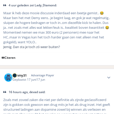
4 uur geleden zei Lady_Diamond:
Maar ik heb deze mooie discussie inderdaad een beetje gemist..
😂
Maar ben het met Demy eens.. je begint laag, en gok je wat regelmatig..
sluipen de hogere bedragen er toch in..om diezelfde kick te halen. Dus
ja.. net zoals met alles wat lekker/leuk is.. kwaliteit boven kwantiteit
😂
Momenteel nemen we max 300 euro (2 personen) mee naar het
HC..maar in Vegas kan het toch harder gaan (en niet alleen met het
gokgeld), want YOLO..
Jemig. Dan sta je toch zó weer buiten?
Citeren
Author stats
Timmy31
Advantage Player
Geplaatst
17 juni
17 jun
16 hours ago, devad said:
Zoals met zoveel zaken die niet per definitie als zijnde geclassificeerd
zijn is gokken ook gewoon een drug mits je het als drug inzet. Het geeft
structureel ladingen aan dopamine zowel bij winnen als verliezen en