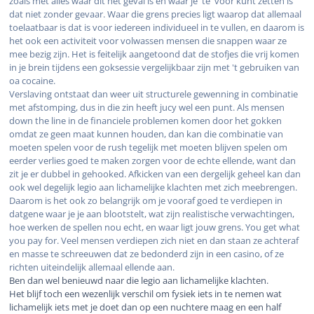
zoals met alles waar dit het geval is en waar je 'te' voor kunt zetten is
dat niet zonder gevaar. Waar die grens precies ligt waarop dat allemaal
toelaatbaar is dat is voor iedereen individueel in te vullen, en daarom is
het ook een activiteit voor volwassen mensen die snappen waar ze
mee bezig zijn. Het is feitelijk aangetoond dat de stofjes die vrij komen
in je brein tijdens een goksessie vergelijkbaar zijn met 't gebruiken van
oa cocaine.
Verslaving ontstaat dan weer uit structurele gewenning in combinatie
met afstomping, dus in die zin heeft jucy wel een punt. Als mensen
down the line in de financiele problemen komen door het gokken
omdat ze geen maat kunnen houden, dan kan die combinatie van
moeten spelen voor de rush tegelijk met moeten blijven spelen om
eerder verlies goed te maken zorgen voor de echte ellende, want dan
zit je er dubbel in gehooked. Afkicken van een dergelijk geheel kan dan
ook wel degelijk legio aan lichamelijke klachten met zich meebrengen.
Daarom is het ook zo belangrijk om je vooraf goed te verdiepen in
datgene waar je je aan blootstelt, wat zijn realistische verwachtingen,
hoe werken de spellen nou echt, en waar ligt jouw grens. You get what
you pay for. Veel mensen verdiepen zich niet en dan staan ze achteraf
en masse te schreeuwen dat ze bedonderd zijn in een casino, of ze
richten uiteindelijk allemaal ellende aan.
Ben dan wel benieuwd naar die legio aan lichamelijke klachten.
Het blijf toch een wezenlijk verschil om fysiek iets in te nemen wat
lichamelijk iets met je doet dan op een nuchtere maag en een half