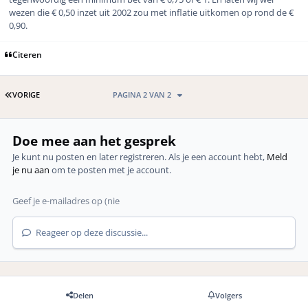
wezen die € 0,50 inzet uit 2002 zou met inflatie uitkomen op rond de €
0,90.
Citeren
EERSTE PAGINA
VORIGE
PAGINA 2 VAN 2
Doe mee aan het gesprek
Je kunt nu posten en later registreren. Als je een account hebt,
Meld
je nu aan
om te posten met je account.
Reageer op deze discussie...
Delen
Volgers