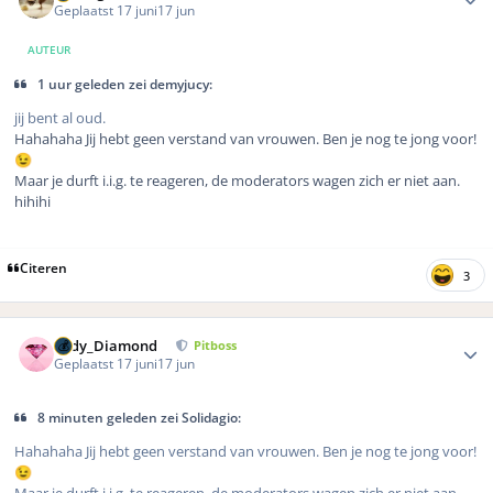
Geplaatst
17 juni
17 jun
AUTEUR
1 uur geleden zei demyjucy:
jij bent al oud.
Hahahaha Jij hebt geen verstand van vrouwen. Ben je nog te jong voor!
😉
Maar je durft i.i.g. te reageren, de moderators wagen zich er niet aan.
hihihi
Citeren
3
Author stats
Lady_Diamond
Pitboss
Geplaatst
17 juni
17 jun
8 minuten geleden zei Solidagio:
Hahahaha Jij hebt geen verstand van vrouwen. Ben je nog te jong voor!
😉