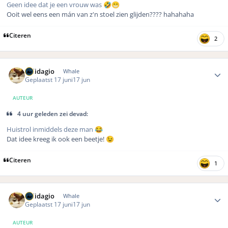
Geen idee dat je een vrouw was
🤣
😁
Ooit wel eens een mán van z'n stoel zien glijden???? hahahaha
Citeren
2
Author stats
Solidagio
Whale
Geplaatst
17 juni
17 jun
AUTEUR
4 uur geleden zei devad:
Huistrol inmiddels deze man
😂
Dat idee kreeg ik ook een beetje!
😉
Citeren
1
Author stats
Solidagio
Whale
Geplaatst
17 juni
17 jun
AUTEUR