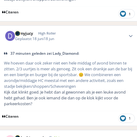
Citeren
1
Author stats
demyjucy
High Roller
Geplaatst
18 juni
18 jun
37 minuten geleden zei Lady_Diamond:
We hoeven daar ook zeker niet een hele middag of avond binnen te
zitten. 2/3 uurtjes is meer als genoeg. Zit ook een drankje aan de bar bij
en een biertje en burger bij de sportsbar.
We combineren een
😊
avondje/middagje HC meestal met een andere activiteit, zoals een
stadje bekijken/shoppen/Scheveningen
Kijk dat klinkt goed. Je hebt dan al gewonnen als je een leuke avond
hebt gehad. Ben je ook iemand die dan op de klok kijkt voor de
parkeerkosten?
Citeren
1
Author stats