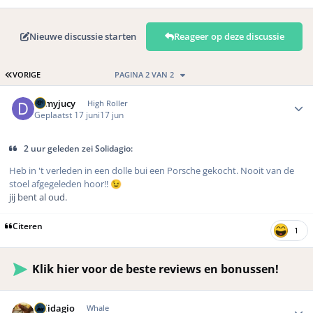
Nieuwe discussie starten
Reageer op deze discussie
EERSTE PAGINA
VORIGE
PAGINA 2 VAN 2
Author stats
demyjucy
High Roller
Geplaatst
17 juni
17 jun
2 uur geleden zei Solidagio:
Heb in 't verleden in een dolle bui een Porsche gekocht. Nooit van de
stoel afgegeleden hoor!!
😉
jij bent al oud.
Citeren
1
Klik hier voor de beste reviews en bonussen!
Author stats
Solidagio
Whale