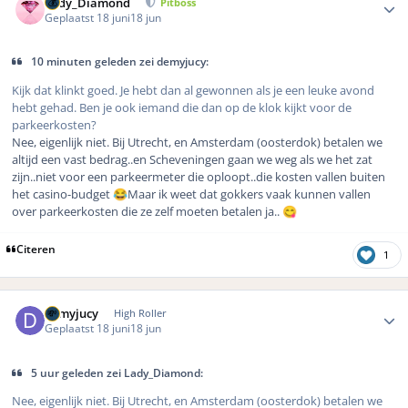
Lady_Diamond
Pitboss
Geplaatst
18 juni
18 jun
10 minuten geleden zei demyjucy:
Kijk dat klinkt goed. Je hebt dan al gewonnen als je een leuke avond
hebt gehad. Ben je ook iemand die dan op de klok kijkt voor de
parkeerkosten?
Nee, eigenlijk niet. Bij Utrecht, en Amsterdam (oosterdok) betalen we
altijd een vast bedrag..en Scheveningen gaan we weg als we het zat
zijn..niet voor een parkeermeter die oploopt..die kosten vallen buiten
het casino-budget
Maar ik weet dat gokkers vaak kunnen vallen
😂
over parkeerkosten die ze zelf moeten betalen ja..
😋
Citeren
1
Author stats
demyjucy
High Roller
Geplaatst
18 juni
18 jun
5 uur geleden zei Lady_Diamond:
Nee, eigenlijk niet. Bij Utrecht, en Amsterdam (oosterdok) betalen we