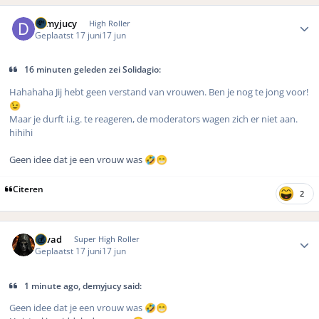
Author stats
demyjucy
High Roller
Geplaatst
17 juni
17 jun
16 minuten geleden zei Solidagio:
Hahahaha Jij hebt geen verstand van vrouwen. Ben je nog te jong voor!
😉
Maar je durft i.i.g. te reageren, de moderators wagen zich er niet aan.
hihihi
Geen idee dat je een vrouw was
🤣
😁
Citeren
2
Author stats
devad
Super High Roller
Geplaatst
17 juni
17 jun
1 minute ago, demyjucy said:
Geen idee dat je een vrouw was
🤣
😁