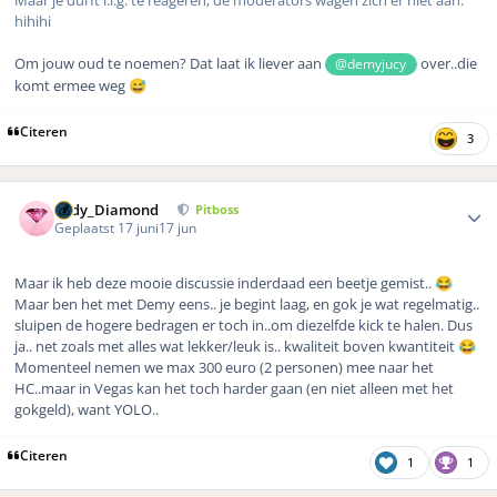
Maar je durft i.i.g. te reageren, de moderators wagen zich er niet aan.
hihihi
Om jouw oud te noemen? Dat laat ik liever aan
over..die
@demyjucy
komt ermee weg
😅
Citeren
3
Author stats
Lady_Diamond
Pitboss
Geplaatst
17 juni
17 jun
Maar ik heb deze mooie discussie inderdaad een beetje gemist..
😂
Maar ben het met Demy eens.. je begint laag, en gok je wat regelmatig..
sluipen de hogere bedragen er toch in..om diezelfde kick te halen. Dus
ja.. net zoals met alles wat lekker/leuk is.. kwaliteit boven kwantiteit
😂
Momenteel nemen we max 300 euro (2 personen) mee naar het
HC..maar in Vegas kan het toch harder gaan (en niet alleen met het
gokgeld), want YOLO..
Citeren
1
1