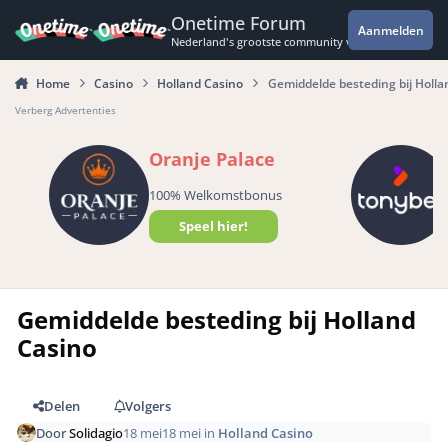
Spring naar bijdragen
Onetime Forum
Aanmelden
Nederland's grootste community voor de spannende 
Home
Casino
Holland Casino
Gemiddelde besteding bij Holla
Verberg Advertenties
Oranje Palace
100% Welkomstbonus
Speel hier!
Gemiddelde besteding bij Holland
Casino
Delen
Volgers
Door
Solidagio
18 mei
18 mei
in
Holland Casino