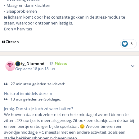
• Maag- en darmklachten
• Slaapproblemen
Je lichaam komt door het constante gokken in de stress-modus te
staan, waardoor ontspannen lastig is.
Bron = hervitas
Citeren
3
Author stats
Lady_Diamond
Pitboss
Geplaatst
18 juni
18 jun
27 minuten geleden zei devad:
Huistrol inmiddels deze m
13 uur geleden zei Solidagio:
Jemig. Dan sta je toch zó weer buiten?
We hoeven daar ook zeker niet een hele middag of avond binnen te
zitten. 2/3 uurtjes is meer als genoeg. Zit ook een drankje aan de bar bij
en een biertje en burger bij de sportsbar.
We combineren een
😊
avondje/middagje HC meestal met een andere activiteit, zoals een
stadje bekijken/shoppen/Scheveningen