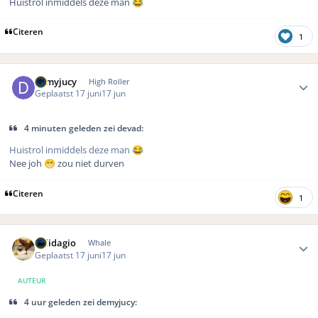
Huistrol inmiddels deze man
😂
Citeren
1
Author stats
demyjucy
High Roller
Geplaatst
17 juni
17 jun
4 minuten geleden zei devad:
Huistrol inmiddels deze man
😂
Nee joh
zou niet durven
😁
Citeren
1
Author stats
Solidagio
Whale
Geplaatst
17 juni
17 jun
AUTEUR
4 uur geleden zei demyjucy: