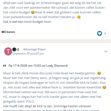
altijd een vast bedrag..en Scheveningen gaan we weg als we het zat
zijn..niet voor een parkeermeter die oploopt..die kosten vallen buiten
het casino-budget
Maar ik weet dat gokkers vaak kunnen vallen
😂
over parkeerkosten die ze zelf moeten betalen ja..
😋
Dat is wel een mooi budget hoor.
Citeren
1
Author stats
Tgv2
Advantage Player
Geplaatst
20 juni
20 jun
Op 17-6-2026 om 13:03 zei Lady_Diamond:
Maar ik heb deze mooie discussie inderdaad een beetje gemist..
😂
Maar ben het met Demy eens.. je begint laag, en gok je wat regelmatig..
sluipen de hogere bedragen er toch in..om diezelfde kick te halen. Dus
ja.. net zoals met alles wat lekker/leuk is.. kwaliteit boven kwantiteit
😂
Momenteel nemen we max 300 euro (2 personen) mee naar het
HC..maar in Vegas kan het toch harder gaan (en niet alleen met het
gokgeld), want YOLO..
Het hoeft niet altijd de kick te zijn. Sommige kasten vereisen
tegenwoordig een minimum bet van € 0,75 of € 1. En laten wij wel