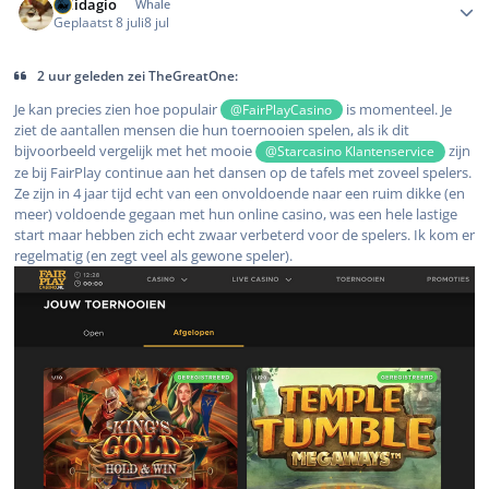
Solidagio
Whale
Geplaatst
8 juli
8 jul
2 uur geleden zei TheGreatOne:
Je kan precies zien hoe populair
is momenteel. Je
@FairPlayCasino
ziet de aantallen mensen die hun toernooien spelen, als ik dit
bijvoorbeeld vergelijk met het mooie
zijn
@Starcasino Klantenservice
ze bij FairPlay continue aan het dansen op de tafels met zoveel spelers.
Ze zijn in 4 jaar tijd echt van een onvoldoende naar een ruim dikke (en
meer) voldoende gegaan met hun online casino, was een hele lastige
start maar hebben zich echt zwaar verbeterd voor de spelers. Ik kom er
regelmatig (en zegt veel als gewone speler).