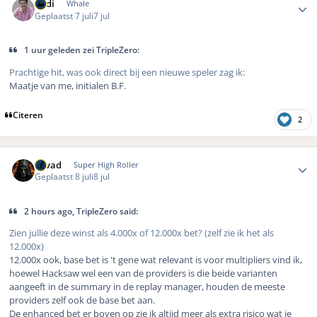
Rudi
Whale
Geplaatst
7 juli
7 jul
1 uur geleden zei TripleZero:
Prachtige hit, was ook direct bij een nieuwe speler zag ik:
Maatje van me, initialen B.F.
Citeren
2
Author stats
devad
Super High Roller
Geplaatst
8 juli
8 jul
2 hours ago, TripleZero said:
Zien jullie deze winst als 4.000x of 12.000x bet? (zelf zie ik het als
12.000x)
12.000x ook, base bet is 't gene wat relevant is voor multipliers vind ik,
hoewel Hacksaw wel een van de providers is die beide varianten
aangeeft in de summary in de replay manager, houden de meeste
providers zelf ook de base bet aan.
De enhanced bet er boven op zie ik altijd meer als extra risico wat je