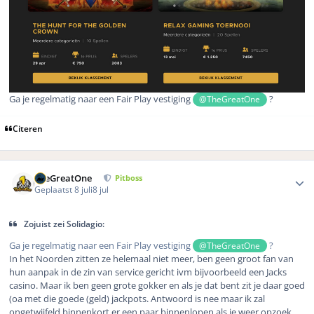
Ga je regelmatig naar een Fair Play vestiging
?
@TheGreatOne
Citeren
Author stats
TheGreatOne
Pitboss
Geplaatst
8 juli
8 jul
Zojuist zei Solidagio:
Ga je regelmatig naar een Fair Play vestiging
?
@TheGreatOne
In het Noorden zitten ze helemaal niet meer, ben geen groot fan van
hun aanpak in de zin van service gericht ivm bijvoorbeeld een Jacks
casino. Maar ik ben geen grote gokker en als je dat bent zit je daar goed
(oa met die goede (geld) jackpots. Antwoord is nee maar ik zal
ongetwijfeld binnenkort er een paar binnenlopen als je weer opzoek