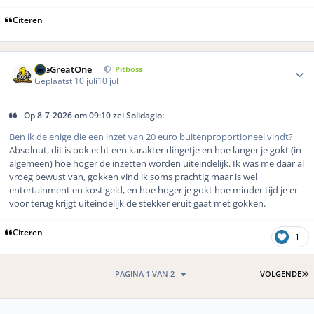
Citeren
Author stats
TheGreatOne
Pitboss
Geplaatst
10 juli
10 jul
Op 8-7-2026 om 09:10 zei Solidagio:
Ben ik de enige die een inzet van 20 euro buitenproportioneel vindt?
Absoluut, dit is ook echt een karakter dingetje en hoe langer je gokt (in
algemeen) hoe hoger de inzetten worden uiteindelijk. Ik was me daar al
vroeg bewust van, gokken vind ik soms prachtig maar is wel
entertainment en kost geld, en hoe hoger je gokt hoe minder tijd je er
voor terug krijgt uiteindelijk de stekker eruit gaat met gokken.
Citeren
1
L
PAGINA 1 VAN 2
VOLGENDE