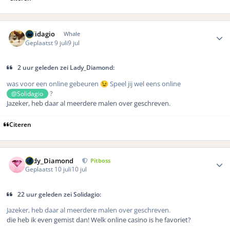
Author stats
Solidagio
Whale
Geplaatst
9 juli
9 jul
2 uur geleden zei Lady_Diamond:
was voor een online gebeuren
Speel jij wel eens online
😉
?
@Solidagio
Jazeker, heb daar al meerdere malen over geschreven.
Citeren
Author stats
Lady_Diamond
Pitboss
Geplaatst
10 juli
10 jul
22 uur geleden zei Solidagio:
Jazeker, heb daar al meerdere malen over geschreven.
die heb ik even gemist dan! Welk online casino is he favoriet?