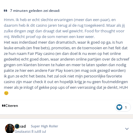
7 minuten geleden zei devad:
Hmm. Ik heb er echt slechte ervaringen (meer dan een paar), en
daarom heb ik dit casino jaren terug al de rug toegekeerd. Maar als jij
zulke dingen zegt dan draagt dat wel gewicht. Food for thought voor
mij. Wellicht proef op de som nemen een keer weer.
Het was inderdaad meer dan dramatisch, waar ik goed op ga, is hun
leuke emails (en free bets), promoties, en de toernooien en het feit dat
ze hun naam Fair Play casino (en dan doel ik nu even op het online
gedeelte) echt goed doen, waar anderen online partijen over de schreef
gingen om klanten binnen te halen en meer te laten spelen dan nodig
pakte ze hier een andere Fair Play koers (en mag ook gezegd worden)
ik gun ze echt het beste, het zal ook niet mijn persoonlijke favoriete
casino zijn maar check it out en hopelijk krijg je nu geen foutmeldingen
meer als je inlogt of gekke pop ups of een verrassing dat je denkt, HUH
😊
Citeren
1
Author stats
devad
Super High Roller
Geplaatst
8 juli
8 jul