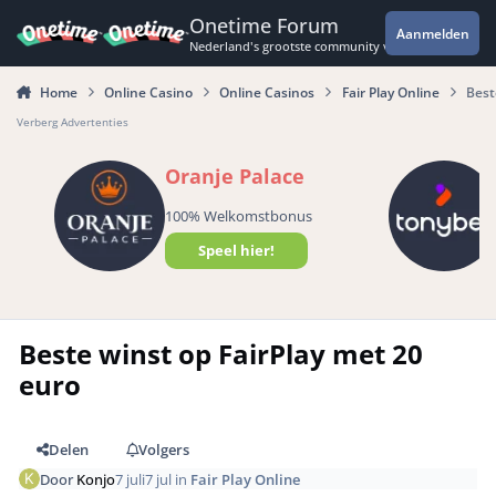
Spring naar bijdragen
Onetime Forum
Aanmelden
Nederland's grootste community voor de spannende 
Home
Online Casino
Online Casinos
Fair Play Online
Best
Verberg Advertenties
Oranje Palace
100% Welkomstbonus
Speel hier!
Beste winst op FairPlay met 20
euro
Delen
Volgers
Door
Konjo
7 juli
7 jul
in
Fair Play Online