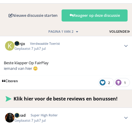
Nieuwe discussie starten
Reageer op deze discussie
L
PAGINA 1 VAN 2
VOLGENDE
Author stats
Konjo
Verdwaalde Toerist
Geplaatst
7 juli
7 jul
Beste klapper Op FairPlay
iemand van hier
😳
Citeren
2
1
Klik hier voor de beste reviews en bonussen!
Author stats
devad
Super High Roller
Geplaatst
7 juli
7 jul