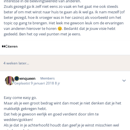
interesse in de belevingswereld van anderen.
Zoals gezegd ga ik zelf niet eens zo vaak en het gaat me ook steeds
beter af om met winst naar huis te gaan als ik wel ga. Ik nam mezelf (of
beter gezegd, hoe ik vroeger was in her casino) als voorbeeld om het
topic op gang te brengen. Het leek me gewoon leuk om de ervaringen
van anderen hierover te horen
. Bedankt dat je jouw visie hebt
😊
gedeeld. Ben het op veel punten met je eens.
Citeren
4 weken later...
Author stats
greenqueen
Members
Geplaatst
9 januari 2018
8 jr
Easy come easy go.
Maar als je een groot bedrag wint dan moet je niet denken dat je het
makkelijk gekregen hebt.
Dat heb je gewoon eerlijk en goed verdient door slim te
wedden/gokken!
Als je dat in je achterhoofd houdt dan geef je je winst misschien wel