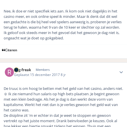
Nee, ik doe er niet specifiek iets aan. Ik kom ook niet dagelijks in het
casino meer, en ook online speel ik minder. Maar ik denk dat dit wel
een gedachte is die bij heel veel spelers aanwezig is, proberen je verlies
terug te halen, waarna het 9 van de 10 keer er slechter op zal worden.
Ik geloof ook steeds meer in het gevoel dat het gewoon je dag niet is,
ongeacht wat je doet op gokgebied.
Citeren
Author stats
Rng-freak
Members
Geplaatst
15 december 2017
8 jr
De truuc is om hoog te betten met het geld van het casino, anders niet.
☺️ Ik zie niemand hun salaris op high bets plaatsen. Je begint gewoon
met een klein bedragje. Als het je dag is dan werkt deze vorm van
kapitalisme. Werkt het niet dan is je verlies gewoon het geld wat van
het casino was.
De disipline zit 'm er echter in dat je weet te stoppen en gewoon
vertrekt op het juiste moment. Drank beinvloeden je keuzes. Ook al
hoe lekker een biertje smaakt tijdens het winnen. Thuis met een