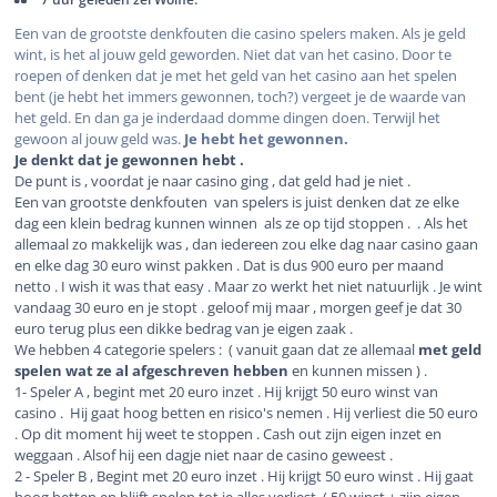
Een van de grootste denkfouten die casino spelers maken. Als je geld
wint, is het al jouw geld geworden. Niet dat van het casino. Door te
roepen of denken dat je met het geld van het casino aan het spelen
bent (je hebt het immers gewonnen, toch?) vergeet je de waarde van
het geld. En dan ga je inderdaad domme dingen doen. Terwijl het
gewoon al jouw geld was.
Je hebt het gewonnen.
Je denkt dat je gewonnen hebt .
De punt is , voordat je naar casino ging , dat geld had je niet .
Een van grootste denkfouten van spelers is juist denken dat ze elke
dag een klein bedrag kunnen winnen
als ze op tijd stoppen .
. Als het
allemaal zo makkelijk was , dan iedereen zou elke dag naar casino gaan
en elke dag 30 euro winst pakken . Dat is dus 900 euro per maand
netto . I wish it was that easy . Maar zo werkt het niet natuurlijk . Je wint
vandaag 30 euro en je stopt . geloof mij maar , morgen geef je dat 30
euro terug plus een dikke bedrag van je eigen zaak .
We hebben 4 categorie spelers :
( vanuit gaan dat ze allemaal
met geld
spelen wat ze al afgeschreven hebben
en kunnen missen ) .
1- Speler A , begint met 20 euro inzet . Hij krijgt 50 euro winst van
casino .
Hij gaat hoog betten en risico's nemen . Hij verliest die 50 euro
. Op dit moment hij weet te stoppen . Cash out zijn eigen inzet en
weggaan . Alsof hij een dagje niet naar de casino geweest .
2 - Speler B , Begint met 20 euro inzet . Hij krijgt 50 euro winst . Hij gaat