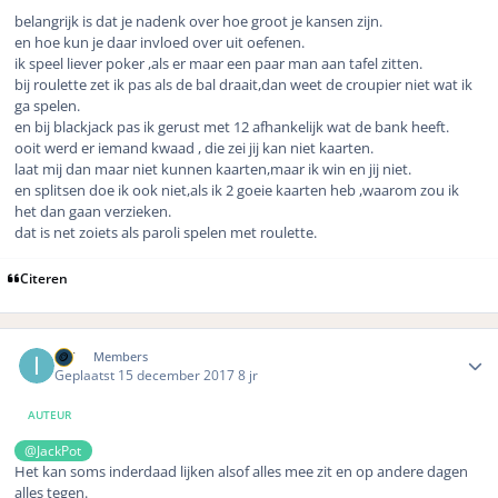
belangrijk is dat je nadenk over hoe groot je kansen zijn.
en hoe kun je daar invloed over uit oefenen.
ik speel liever poker ,als er maar een paar man aan tafel zitten.
bij roulette zet ik pas als de bal draait,dan weet de croupier niet wat ik
ga spelen.
en bij blackjack pas ik gerust met 12 afhankelijk wat de bank heeft.
ooit werd er iemand kwaad , die zei jij kan niet kaarten.
laat mij dan maar niet kunnen kaarten,maar ik win en jij niet.
en splitsen doe ik ook niet,als ik 2 goeie kaarten heb ,waarom zou ik
het dan gaan verzieken.
dat is net zoiets als paroli spelen met roulette.
Citeren
Author stats
ILT
Members
Geplaatst
15 december 2017
8 jr
AUTEUR
@JackPot
Het kan soms inderdaad lijken alsof alles mee zit en op andere dagen
alles tegen.