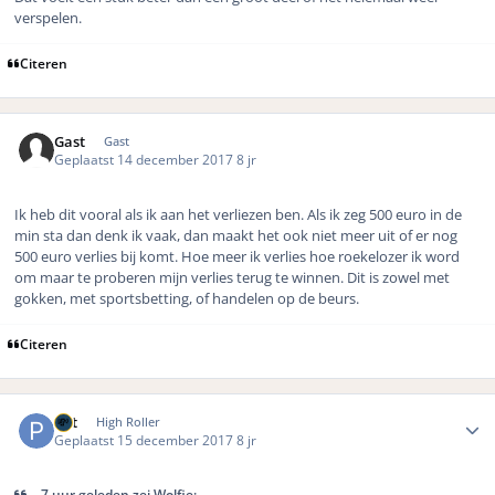
verspelen.
Citeren
Gast
Gast
Geplaatst
14 december 2017
8 jr
Ik heb dit vooral als ik aan het verliezen ben. Als ik zeg 500 euro in de
min sta dan denk ik vaak, dan maakt het ook niet meer uit of er nog
500 euro verlies bij komt. Hoe meer ik verlies hoe roekelozer ik word
om maar te proberen mijn verlies terug te winnen. Dit is zowel met
gokken, met sportsbetting, of handelen op de beurs.
Citeren
Author stats
Pat
High Roller
Geplaatst
15 december 2017
8 jr
7 uur geleden zei Wolfie: