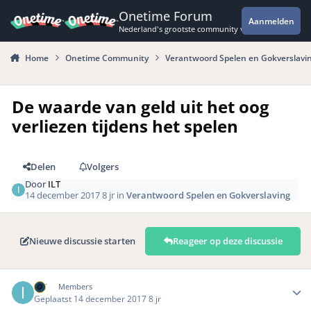
Spring naar bijdragen
Onetime Forum
Aanmelden
Nederland's grootste community voor de spannende 
Home
Onetime Community
Verantwoord Spelen en Gokverslavi
De waarde van geld uit het oog
verliezen tijdens het spelen
Delen
Volgers
Door
ILT
14 december 2017
8 jr
in
Verantwoord Spelen en Gokverslaving
Nieuwe discussie starten
Reageer op deze discussie
Author stats
ILT
Members
Geplaatst
14 december 2017
8 jr