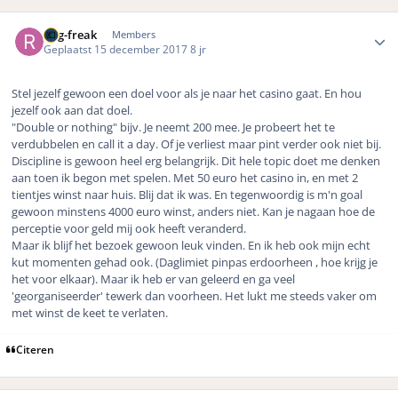
Author stats
Rng-freak
Members
Geplaatst
15 december 2017
8 jr
Stel jezelf gewoon een doel voor als je naar het casino gaat. En hou
jezelf ook aan dat doel.
"Double or nothing" bijv. Je neemt 200 mee. Je probeert het te
verdubbelen en call it a day. Of je verliest maar pint verder ook niet bij.
Discipline is gewoon heel erg belangrijk. Dit hele topic doet me denken
aan toen ik begon met spelen. Met 50 euro het casino in, en met 2
tientjes winst naar huis. Blij dat ik was. En tegenwoordig is m'n goal
gewoon minstens 4000 euro winst, anders niet. Kan je nagaan hoe de
perceptie voor geld mij ook heeft veranderd.
Maar ik blijf het bezoek gewoon leuk vinden. En ik heb ook mijn echt
kut momenten gehad ook. (Daglimiet pinpas erdoorheen , hoe krijg je
het voor elkaar). Maar ik heb er van geleerd en ga veel
'georganiseerder' tewerk dan voorheen. Het lukt me steeds vaker om
met winst de keet te verlaten.
Citeren
Author stats