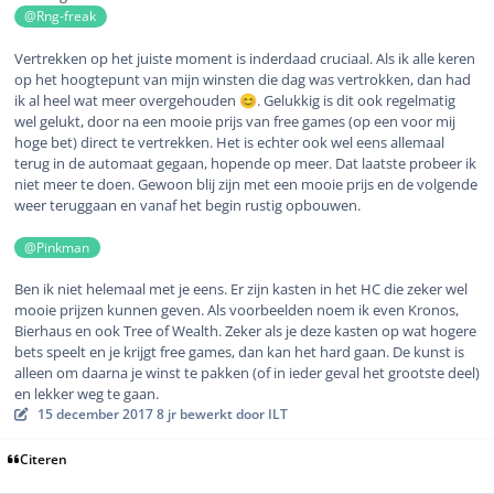
@Rng-freak
Vertrekken op het juiste moment is inderdaad cruciaal. Als ik alle keren
op het hoogtepunt van mijn winsten die dag was vertrokken, dan had
ik al heel wat meer overgehouden
. Gelukkig is dit ook regelmatig
😊
wel gelukt, door na een mooie prijs van free games (op een voor mij
hoge bet) direct te vertrekken. Het is echter ook wel eens allemaal
terug in de automaat gegaan, hopende op meer. Dat laatste probeer ik
niet meer te doen. Gewoon blij zijn met een mooie prijs en de volgende
weer teruggaan en vanaf het begin rustig opbouwen.
@Pinkman
Ben ik niet helemaal met je eens. Er zijn kasten in het HC die zeker wel
mooie prijzen kunnen geven. Als voorbeelden noem ik even Kronos,
Bierhaus en ook Tree of Wealth. Zeker als je deze kasten op wat hogere
bets speelt en je krijgt free games, dan kan het hard gaan. De kunst is
alleen om daarna je winst te pakken (of in ieder geval het grootste deel)
en lekker weg te gaan.
15 december 2017
8 jr
bewerkt door ILT
Citeren