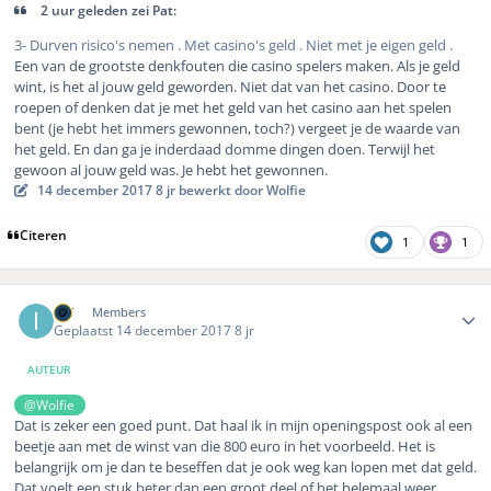
2 uur geleden zei Pat:
3- Durven risico's nemen . Met casino's geld . Niet met je eigen geld .
Een van de grootste denkfouten die casino spelers maken. Als je geld
wint, is het al jouw geld geworden. Niet dat van het casino. Door te
roepen of denken dat je met het geld van het casino aan het spelen
bent (je hebt het immers gewonnen, toch?) vergeet je de waarde van
het geld. En dan ga je inderdaad domme dingen doen. Terwijl het
gewoon al jouw geld was. Je hebt het gewonnen.
14 december 2017
8 jr
bewerkt door Wolfie
Citeren
1
1
Author stats
ILT
Members
Geplaatst
14 december 2017
8 jr
AUTEUR
@Wolfie
Dat is zeker een goed punt. Dat haal ik in mijn openingspost ook al een
beetje aan met de winst van die 800 euro in het voorbeeld. Het is
belangrijk om je dan te beseffen dat je ook weg kan lopen met dat geld.
Dat voelt een stuk beter dan een groot deel of het helemaal weer