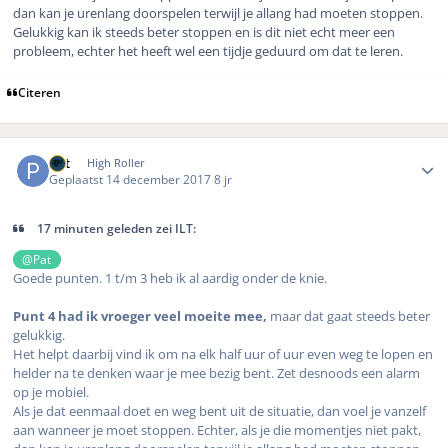
dan kan je urenlang doorspelen terwijl je allang had moeten stoppen.
Gelukkig kan ik steeds beter stoppen en is dit niet echt meer een
probleem, echter het heeft wel een tijdje geduurd om dat te leren.
Citeren
Author stats
Pat
High Roller
Geplaatst
14 december 2017
8 jr
17 minuten geleden zei ILT:
@Pat
Goede punten. 1 t/m 3 heb ik al aardig onder de knie.
Punt 4 had ik vroeger veel moeite mee,
maar dat gaat steeds beter
gelukkig.
Het helpt daarbij vind ik om na elk half uur of uur even weg te lopen en
helder na te denken waar je mee bezig bent. Zet desnoods een alarm
op je mobiel.
Als je dat eenmaal doet en weg bent uit de situatie, dan voel je vanzelf
aan wanneer je moet stoppen. Echter, als je die momentjes niet pakt,