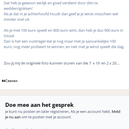
Dat heb je gewoon eerlijk en goed verdient door slim te
wedden/gokken!
Als je dat in je achterhoofd houdt dan geef je je winst misschien wel
minder snel uit.
Als je met 100 euro speelt en 800 euro wint, dan heb je dus 900 euro in
totaal.
Dan is het een vuistregel dat je nog maar met je aanvankelijke 100
euro, nog meer probeert te winnen, en niet met je winst speelt die dag.
Zou jij mij de originele foto kunnen sturen van die 7 x 19 en 2 x 20....
Citeren
Doe mee aan het gesprek
Je kunt nu posten en later registreren. Als je een account hebt,
Meld
je nu aan
om te posten met je account.