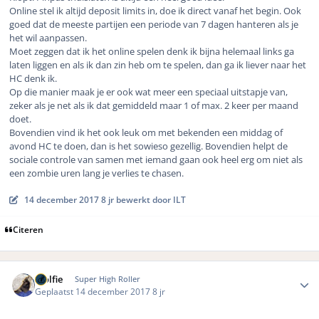
Online stel ik altijd deposit limits in, doe ik direct vanaf het begin. Ook
goed dat de meeste partijen een periode van 7 dagen hanteren als je
het wil aanpassen.
Moet zeggen dat ik het online spelen denk ik bijna helemaal links ga
laten liggen en als ik dan zin heb om te spelen, dan ga ik liever naar het
HC denk ik.
Op die manier maak je er ook wat meer een speciaal uitstapje van,
zeker als je net als ik dat gemiddeld maar 1 of max. 2 keer per maand
doet.
Bovendien vind ik het ook leuk om met bekenden een middag of
avond HC te doen, dan is het sowieso gezellig. Bovendien helpt de
sociale controle van samen met iemand gaan ook heel erg om niet als
een zombie uren lang je verlies te chasen.
14 december 2017
8 jr
bewerkt door ILT
Citeren
Author stats
Wolfie
Super High Roller
Geplaatst
14 december 2017
8 jr