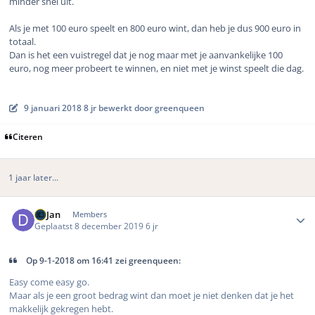
minder snel uit.
Als je met 100 euro speelt en 800 euro wint, dan heb je dus 900 euro in
totaal.
Dan is het een vuistregel dat je nog maar met je aanvankelijke 100
euro, nog meer probeert te winnen, en niet met je winst speelt die dag.
9 januari 2018
8 jr
bewerkt door greenqueen
Citeren
1 jaar later...
Author stats
DeJan
Members
Geplaatst
8 december 2019
6 jr
Op 9-1-2018 om 16:41 zei greenqueen:
Easy come easy go.
Maar als je een groot bedrag wint dan moet je niet denken dat je het
makkelijk gekregen hebt.