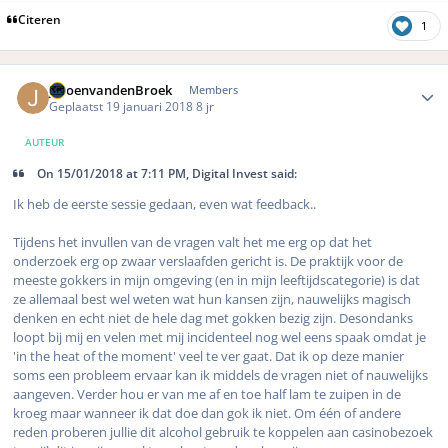
Citeren
1
Author stats
JeroenvandenBroek
Members
Geplaatst
19 januari 2018
8 jr
AUTEUR
On 15/01/2018 at 7:11 PM, Digital Invest said:
Ik heb de eerste sessie gedaan, even wat feedback..
Tijdens het invullen van de vragen valt het me erg op dat het
onderzoek erg op zwaar verslaafden gericht is. De praktijk voor de
meeste gokkers in mijn omgeving (en in mijn leeftijdscategorie) is dat
ze allemaal best wel weten wat hun kansen zijn, nauwelijks magisch
denken en echt niet de hele dag met gokken bezig zijn. Desondanks
loopt bij mij en velen met mij incidenteel nog wel eens spaak omdat je
'in the heat of the moment' veel te ver gaat. Dat ik op deze manier
soms een probleem ervaar kan ik middels de vragen niet of nauwelijks
aangeven. Verder hou er van me af en toe half lam te zuipen in de
kroeg maar wanneer ik dat doe dan gok ik niet. Om één of andere
reden proberen jullie dit alcohol gebruik te koppelen aan casinobezoek