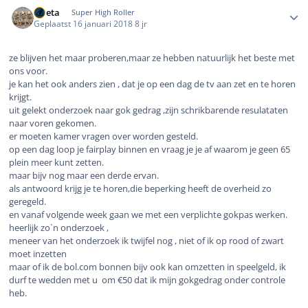
Author stats
ruleta
Super High Roller
Geplaatst
16 januari 2018
8 jr
ze blijven het maar proberen,maar ze hebben natuurlijk het beste met
ons voor.
je kan het ook anders zien , dat je op een dag de tv aan zet en te horen
krijgt.
uit gelekt onderzoek naar gok gedrag ,zijn schrikbarende resulataten
naar voren gekomen.
er moeten kamer vragen over worden gesteld.
op een dag loop je fairplay binnen en vraag je je af waarom je geen 65
plein meer kunt zetten.
maar bijv nog maar een derde ervan.
als antwoord krijg je te horen,die beperking heeft de overheid zo
geregeld.
en vanaf volgende week gaan we met een verplichte gokpas werken.
heerlijk zo`n onderzoek ,
meneer van het onderzoek ik twijfel nog , niet of ik op rood of zwart
moet inzetten
maar of ik de bol.com bonnen bijv ook kan omzetten in speelgeld, ik
durf te wedden met u om €50 dat ik mijn gokgedrag onder controle
heb.