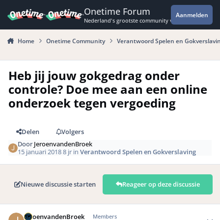
Spring naar bijdragen
Onetime Forum
Aanmelden
Nederland's grootste community voor de spannende 
Home
Onetime Community
Verantwoord Spelen en Gokverslavi
Heb jij jouw gokgedrag onder
controle? Doe mee aan een online
onderzoek tegen vergoeding
Delen
Volgers
Door
JeroenvandenBroek
15 januari 2018
8 jr
in
Verantwoord Spelen en Gokverslaving
Nieuwe discussie starten
Reageer op deze discussie
Author stats
JeroenvandenBroek
Members