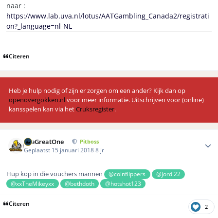
naar :
https://www.lab.uva.nl/lotus/AATGambling_Canada2/registrati
on?_language=nl-NL
Citeren
Heb je hulp nodig of zijn er zorgen om een ander? Kijk dan op
openovergokken.nl
voor meer informatie. Uitschrijven voor (online)
kansspelen kan via het
Cruksregister
.
Author stats
TheGreatOne
Pitboss
Geplaatst
15 januari 2018
8 jr
Hup kop in die vouchers mannen
@coinflippers
@jordi22
@xxTheMikeyxx
@bethdoth
@hotshot123
Citeren
2