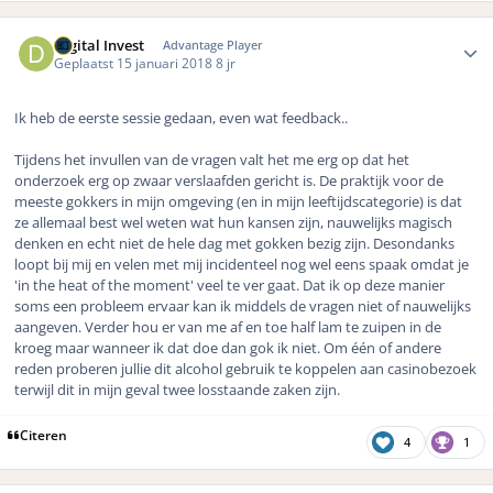
Author stats
Digital Invest
Advantage Player
Geplaatst
15 januari 2018
8 jr
Ik heb de eerste sessie gedaan, even wat feedback..
Tijdens het invullen van de vragen valt het me erg op dat het
onderzoek erg op zwaar verslaafden gericht is. De praktijk voor de
meeste gokkers in mijn omgeving (en in mijn leeftijdscategorie) is dat
ze allemaal best wel weten wat hun kansen zijn, nauwelijks magisch
denken en echt niet de hele dag met gokken bezig zijn. Desondanks
loopt bij mij en velen met mij incidenteel nog wel eens spaak omdat je
'in the heat of the moment' veel te ver gaat. Dat ik op deze manier
soms een probleem ervaar kan ik middels de vragen niet of nauwelijks
aangeven. Verder hou er van me af en toe half lam te zuipen in de
kroeg maar wanneer ik dat doe dan gok ik niet. Om één of andere
reden proberen jullie dit alcohol gebruik te koppelen aan casinobezoek
terwijl dit in mijn geval twee losstaande zaken zijn.
Citeren
4
1