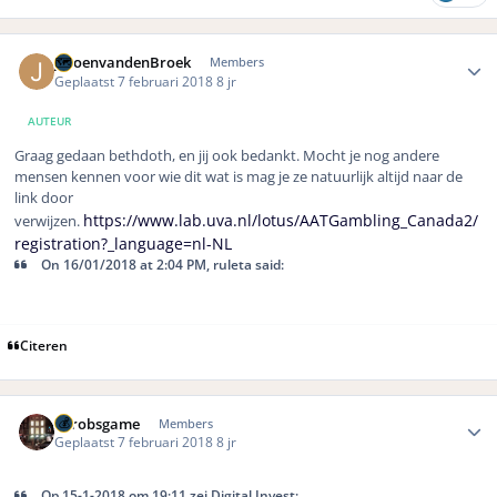
Author stats
JeroenvandenBroek
Members
Geplaatst
7 februari 2018
8 jr
AUTEUR
Graag gedaan bethdoth, en jij ook bedankt. Mocht je nog andere
mensen kennen voor wie dit wat is mag je ze natuurlijk altijd naar de
link door
https://www.lab.uva.nl/lotus/AATGambling_Canada2/
verwijzen.
registration?_language=nl-NL
On 16/01/2018 at 2:04 PM, ruleta said:
Citeren
Author stats
eurobsgame
Members
Geplaatst
7 februari 2018
8 jr
Op 15-1-2018 om 19:11 zei Digital Invest: