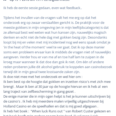
Ik heb de eerste sessie gedaan, even wat feedback..
Tijdens het invullen van de vragen valt het me erg op dat het
onderzoek erg op zwaar verslaafden gericht is. De praktijk voor de
meeste gokkers in mijn omgeving (en in mijn leeftijdscategorie) is dat
ze allemaal best wel weten wat hun kansen zijn, nauwelijks magisch
denken en echt niet de hele dag met gokken bezig zijn. Desondanks
loopt bij mij en velen met mij incidenteel nog wel eens spaak omdat je
'in the heat of the moment' veel te ver gaat. Dat ik op deze manier
soms een probleem ervaar kan ik middels de vragen niet of nauwelijks
aangeven. Verder hou er van me af en toe half lam te zuipen in de
kroeg maar wanneer ik dat doe dan gok ik niet. Om één of andere
reden proberen jullie dit alcohol gebruik te koppelen aan casinobezoek
terwijl dit in mijn geval twee losstaande zaken zijn.
Ik doe niet mee met het onderzoek en wel hier om :
Ik ben best op de hoogte dat gokken en inzetten risico's met zich mee
brengt . Maar ik ben al 30 jaar op de hoogte hiervan en ik heb al een
lang traject van zelfbescherming in gang gezet .
De enige manier die in mijn ogen helpt is het je kunnen uitschrijven bij
de casino's . Ik heb mij meerdere malen vrijwillig uitgeschreven bij
Holland Casino en de speelhallen en dat is mij goed afgegaan .
Ik heb het boek : "When luck Runs out " van Robert Custer gelezen en
het boek heeft mijn gedrag enorm beinvloed. Ik wil geen " sick ,