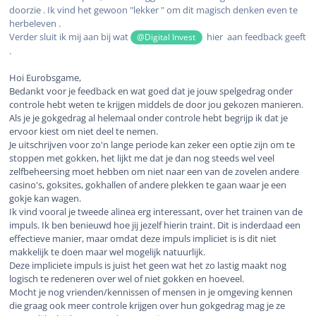
doorzie . Ik vind het gewoon "lekker " om dit magisch denken even te
herbeleven .
Verder sluit ik mij aan bij wat
hier aan feedback geeft
@Digital Invest
.
Hoi Eurobsgame,
Bedankt voor je feedback en wat goed dat je jouw spelgedrag onder
controle hebt weten te krijgen middels de door jou gekozen manieren.
Als je je gokgedrag al helemaal onder controle hebt begrijp ik dat je
ervoor kiest om niet deel te nemen.
Je uitschrijven voor zo'n lange periode kan zeker een optie zijn om te
stoppen met gokken, het lijkt me dat je dan nog steeds wel veel
zelfbeheersing moet hebben om niet naar een van de zovelen andere
casino's, goksites, gokhallen of andere plekken te gaan waar je een
gokje kan wagen.
Ik vind vooral je tweede alinea erg interessant, over het trainen van de
impuls. Ik ben benieuwd hoe jij jezelf hierin traint. Dit is inderdaad een
effectieve manier, maar omdat deze impuls impliciet is is dit niet
makkelijk te doen maar wel mogelijk natuurlijk.
Deze impliciete impuls is juist het geen wat het zo lastig maakt nog
logisch te redeneren over wel of niet gokken en hoeveel.
Mocht je nog vrienden/kennissen of mensen in je omgeving kennen
die graag ook meer controle krijgen over hun gokgedrag mag je ze