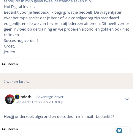
terwijl dit in mijn geval twee losstaande zaken zijn.
Hoi Digital Invest,
Bedankt voor je feedback, ik begrijp wat je bedoelt. De vragenlijsten
over het type speler dat je bent of je alcoholgedrag zijn standaard
vragenlijsten die we van te voren bij iedereen afnemen. Dit heeft verder
geen invloed op de training en we proberen alcohol en gokken ook niet
te linken.
Succes nog verder !
Groet,
Jeroen
Citeren
2 weken later...
Author stats
bethdoth
Advantage Player
Geplaatst
1 februari 2018
8 jr
Heujjj onderzoek afgerond en de codes in m'n mail - bedankt! ?
Citeren
1