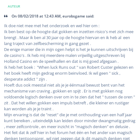
AUTEUR
On 08/02/2018 at 12:43 AM, eurobsgame said:
Ik doe niet mee met het onderzoek en wel hier om :
Ik ben best op de hoogte dat gokken en inzetten risico's met zich mee
brengt . Maar ik ben al 30 jaar op de hoogte hiervan en ik heb al een
lang traject van zelfbescherming in gang gezet .
De enige manier die in mijn ogen helpt is het je kunnen uitschrijven bij
de casino's . Ik heb mij meerdere malen vrijwillig uitgeschreven bij
Holland Casino en de speelhallen en dat is mij goed afgegaan .
Ik heb het boek : "When luck Runs out " van Robert Custer gelezen en
het boek heeft mijn gedrag enorm beinvloed. Ik wil geen " sick ,
desperate addict " zijn .
Hoeft dus ook meestal niet als je je éénmaal bewust bent van het
mechanisme van craving , gokken en spijt . Er is met gokken nog
voldoende logisch denken over om in te zien dat het " tussen de oren "
zit . Dat het willen gokken een impuls betreft , die kleiner en rustiger
kan worden als je je traint .
Mijn ervaring is dat de "reset" die je met onthouding van een half jaar
kunt bereiken , uiteindelijk kan leiden door minder dwangmatig gedrag
, meer zelfcontrole , en meer inzicht in "magisch denken" en delusie .
Het feit dat ik zelf hier in het forum het één en het ander van magisch
denken tentoonsprei , wil niet zeggen dat ik dit magisch denken niet