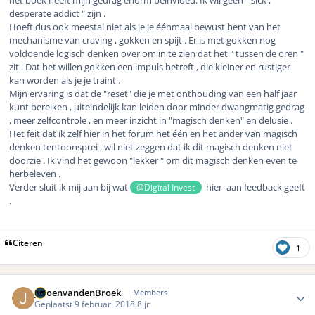
desperate addict " zijn .
Hoeft dus ook meestal niet als je je éénmaal bewust bent van het
mechanisme van craving , gokken en spijt . Er is met gokken nog
voldoende logisch denken over om in te zien dat het " tussen de oren "
zit . Dat het willen gokken een impuls betreft , die kleiner en rustiger
kan worden als je je traint .
Mijn ervaring is dat de "reset" die je met onthouding van een half jaar
kunt bereiken , uiteindelijk kan leiden door minder dwangmatig gedrag
, meer zelfcontrole , en meer inzicht in "magisch denken" en delusie .
Het feit dat ik zelf hier in het forum het één en het ander van magisch
denken tentoonsprei , wil niet zeggen dat ik dit magisch denken niet
doorzie . Ik vind het gewoon "lekker " om dit magisch denken even te
herbeleven .
Verder sluit ik mij aan bij wat
hier aan feedback geeft
@Digital Invest
.
Citeren
1
Author stats
JeroenvandenBroek
Members
Geplaatst
9 februari 2018
8 jr