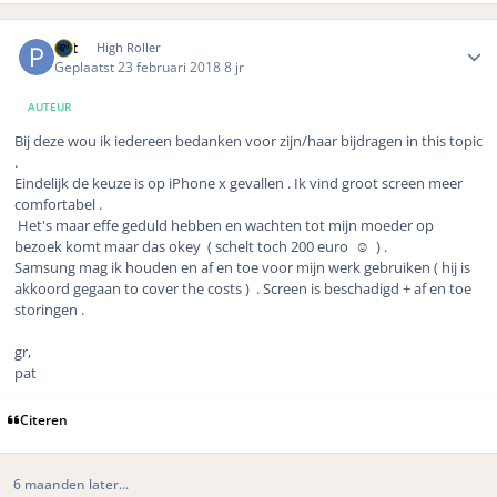
Author stats
Pat
High Roller
Geplaatst
23 februari 2018
8 jr
AUTEUR
Bij deze wou ik iedereen bedanken voor zijn/haar bijdragen in this topic
.
Eindelijk de keuze is op iPhone x gevallen . Ik vind groot screen meer
comfortabel .
Het's maar effe geduld hebben en wachten tot mijn moeder op
bezoek komt maar das okey
( schelt toch 200 euro
☺️
) .
Samsung mag ik houden en af en toe voor mijn werk gebruiken ( hij is
akkoord gegaan to cover the costs )
. Screen is beschadigd + af en toe
storingen .
gr,
pat
Citeren
6 maanden later...