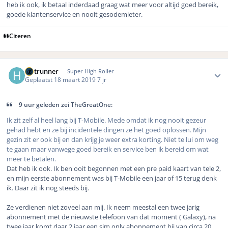
heb ik ook, ik betaal inderdaad graag wat meer voor altijd goed bereik,
goede klantenservice en nooit gesodemieter.
Citeren
Author stats
Hotrunner
Super High Roller
Geplaatst
18 maart 2019
7 jr
9 uur geleden zei TheGreatOne:
Ik zit zelf al heel lang bij T-Mobile. Mede omdat ik nog nooit gezeur
gehad hebt en ze bij incidentele dingen ze het goed oplossen. Mijn
gezin zit er ook bij en dan krijg je weer extra korting. Niet te lui om weg
te gaan maar vanwege goed bereik en service ben ik bereid om wat
meer te betalen.
Dat heb ik ook. Ik ben ooit begonnen met een pre paid kaart van tele 2,
en mijn eerste abonnement was bij T-Mobile een jaar of 15 terug denk
ik. Daar zit ik nog steeds bij.
Ze verdienen niet zoveel aan mij. Ik neem meestal een twee jarig
abonnement met de nieuwste telefoon van dat moment ( Galaxy), na
twee jaar komt daar 2 jaar een sim only abonnement bij van circa 20