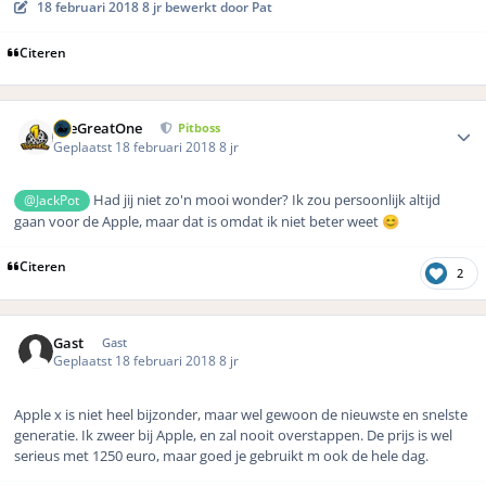
18 februari 2018
8 jr
bewerkt door Pat
Citeren
Author stats
TheGreatOne
Pitboss
Geplaatst
18 februari 2018
8 jr
Had jij niet zo'n mooi wonder? Ik zou persoonlijk altijd
@JackPot
gaan voor de Apple, maar dat is omdat ik niet beter weet
😊
Citeren
2
Gast
Gast
Geplaatst
18 februari 2018
8 jr
Apple x is niet heel bijzonder, maar wel gewoon de nieuwste en snelste
generatie. Ik zweer bij Apple, en zal nooit overstappen. De prijs is wel
serieus met 1250 euro, maar goed je gebruikt m ook de hele dag.