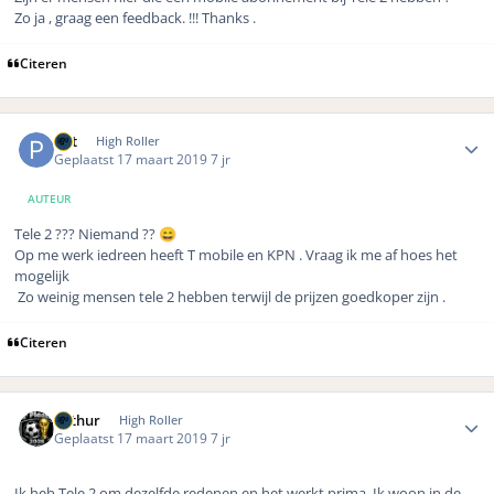
Zo ja , graag een feedback. !!! Thanks .
Citeren
Author stats
Pat
High Roller
Geplaatst
17 maart 2019
7 jr
AUTEUR
Tele 2 ??? Niemand ??
😄
Op me werk iedreen heeft T mobile en KPN . Vraag ik me af hoes het
mogelijk
Zo weinig mensen tele 2 hebben terwijl de prijzen goedkoper zijn .
Citeren
Author stats
Arthur
High Roller
Geplaatst
17 maart 2019
7 jr
Ik heb Tele 2 om dezelfde redenen en het werkt prima. Ik woon in de