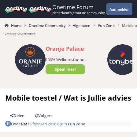
Spring naar bijdragen
Onetime Forum
Aanmelden
Nederland's grootste community voor de spannende 
Home
Onetime Community
Algemeen
Fun Zone
Mobile to
Verberg Advertenties
Oranje Palace
100% Welkomstbonus
Speel hier!
Mobile toestel / Wat is Jullie advies
Delen
Volgers
Door
Pat
15 februari 2018
8 jr
in
Fun Zone