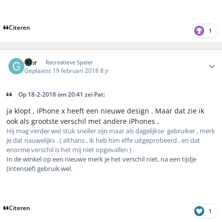
Citeren
1
Author stats
Gier
Recreatieve Speler
Geplaatst
19 februari 2018
8 jr
Op 18-2-2018 om 20:41 zei Pat:
ja klopt , iPhone x heeft een nieuwe design . Maar dat zie ik
ook als grootste verschil met andere iPhones .
Hij mag verder wel stuk sneller zijn maar als dagelijkse gebruiker , merk
je dat nauwelijks . ( althans , ik heb him effe uitgeprobeerd , en dat
enorme verschil is het mij niet opgevallen ) .
In de winkel op een nieuwe merk je het verschil niet, na een tijdje
(intensief) gebruik wel.
Citeren
1