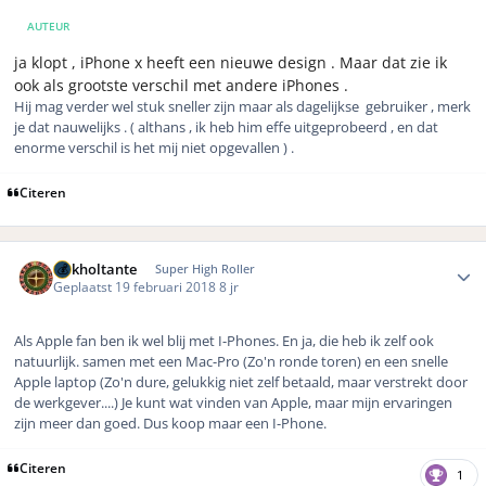
AUTEUR
ja klopt , iPhone x heeft een nieuwe design . Maar dat zie ik
ook als grootste verschil met andere iPhones .
Hij mag verder wel stuk sneller zijn maar als dagelijkse gebruiker , merk
je dat nauwelijks . ( althans , ik heb him effe uitgeprobeerd , en dat
enorme verschil is het mij niet opgevallen ) .
Citeren
Author stats
Gokholtante
Super High Roller
Geplaatst
19 februari 2018
8 jr
Als Apple fan ben ik wel blij met I-Phones. En ja, die heb ik zelf ook
natuurlijk. samen met een Mac-Pro (Zo'n ronde toren) en een snelle
Apple laptop (Zo'n dure, gelukkig niet zelf betaald, maar verstrekt door
de werkgever....) Je kunt wat vinden van Apple, maar mijn ervaringen
zijn meer dan goed. Dus koop maar een I-Phone.
Citeren
1