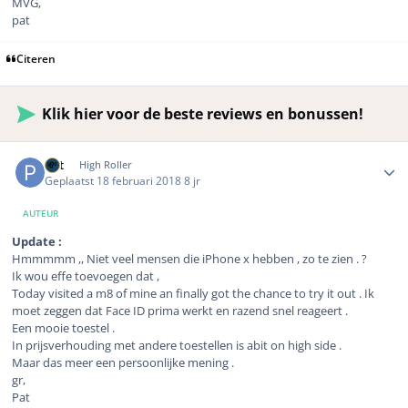
MVG,
pat
Citeren
Klik hier voor de beste reviews en bonussen!
Author stats
Pat
High Roller
Geplaatst
18 februari 2018
8 jr
AUTEUR
Update :
Hmmmmm ,, Niet veel mensen die iPhone x hebben , zo te zien . ?
Ik wou effe toevoegen dat ,
Today visited a m8 of mine an finally got the chance to try it out . Ik
moet zeggen dat Face ID prima werkt en razend snel reageert .
Een mooie toestel .
In prijsverhouding met andere toestellen is abit on high side .
Maar das meer een persoonlijke mening .
gr,
Pat