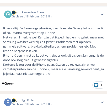
Author stats
Gier
Recreatieve Speler
Geplaatst
18 februari 2018
8 jr
Ik was altijd 'n Samsung-gebruiker, van de eerste Galaxy tot nummer 6
of zo. Daarna overgestapt op iPhone .
Het verschil merk je wel. Kan zijn dat ik pech had en nu geluk, maar met
Samsung was het werkelijk altijd wat. Problemen met opladen,
gammele software, brakke batterijen, schermproblemen, etc. Met
iPhone nergens last van.
iPhone X ben ik niet zo kapot van, ziet er ook uit als een Samsung. Is de
doos ook nog niet uit geweest eigenlijk.
Kortom: ik zou voor de iPhone gaan. Gezien de reviews zijn er wel
verbeterpunten aan de iPhone X, maar als je Samsung gewend bent, ga
je je daar vast niet aan ergeren. ☺️
Citeren
1
Author stats
Pat
High Roller
Geplaatst
18 februari 2018
8 jr