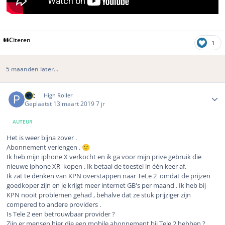
Citeren
1
5 maanden later...
Author stats
Pat
High Roller
Geplaatst
13 maart 2019
7 jr
AUTEUR
Het is weer bijna zover .
Abonnement verlengen .
🙂
Ik heb mijn iphone X verkocht en ik ga voor mijn prive gebruik die
nieuwe iphone XR kopen . Ik betaal de toestel in één keer af.
Ik zat te denken van KPN overstappen naar TeLe 2 omdat de prijzen
goedkoper zijn en je krijgt meer internet GB's per maand . Ik heb bij
KPN nooit problemen gehad , behalve dat ze stuk prijziger zijn
compered to andere providers .
Is Tele 2 een betrouwbaar provider ?
Zijn er mensen hier die een mobile abonnement bij Tele 2 hebben ?