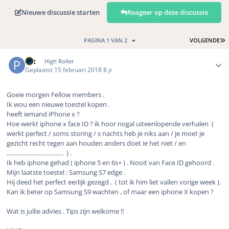
Nieuwe discussie starten
Reageer op deze discussie
L
PAGINA 1 VAN 2
VOLGENDE
Author stats
Pat
High Roller
Geplaatst
15 februari 2018
8 jr
Goeie morgen Fellow members .
Ik wou een nieuwe toestel kopen .
heeft iemand iPhone x ?
Hoe werkt iphone x face ID ? ik hoor nogal uiteenlopende verhalen
(
werkt perfect / soms storing / s nachts heb je niks aan / je moet je
gezicht recht tegen aan houden anders doet ie het niet / en
.....................................
) .
Ik heb iphone gehad ( iphone 5 en 6s+ ) . Nooit van Face ID gehoord .
Mijn laatste toestel : Samsung S7 edge .
Hij deed het perfect eerlijk gezegd .
( tot ik him liet vallen vorige week ).
Kan ik beter op Samsung S9 wachten , of maar een iphone X kopen ?
Wat is jullie advies . Tips zijn welkome !!