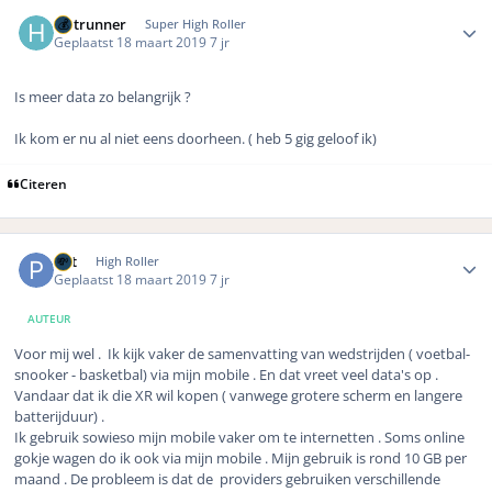
Author stats
Hotrunner
Super High Roller
Geplaatst
18 maart 2019
7 jr
Is meer data zo belangrijk ?
Ik kom er nu al niet eens doorheen. ( heb 5 gig geloof ik)
Citeren
Author stats
Pat
High Roller
Geplaatst
18 maart 2019
7 jr
AUTEUR
Voor mij wel . Ik kijk vaker de samenvatting van wedstrijden ( voetbal-
snooker - basketbal) via mijn mobile . En dat vreet veel data's op .
Vandaar dat ik die XR wil kopen ( vanwege grotere scherm en langere
batterijduur) .
Ik gebruik sowieso mijn mobile vaker om te internetten . Soms online
gokje wagen do ik ook via mijn mobile . Mijn gebruik is rond 10 GB per
maand . De probleem is dat de providers gebruiken verschillende