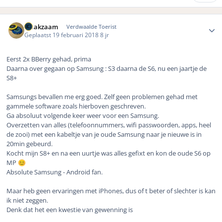
Author stats
waakzaam
Verdwaalde Toerist
Geplaatst
19 februari 2018
8 jr
Eerst 2x BBerry gehad, prima
Daarna over gegaan op Samsung : S3 daarna de S6, nu een jaartje de
S8+
Samsungs bevallen me erg goed. Zelf geen problemen gehad met
gammele software zoals hierboven geschreven.
Ga absoluut volgende keer weer voor een Samsung.
Overzetten van alles (telefoonnummers, wifi passwoorden, apps, heel
de zooi) met een kabeltje van je oude Samsung naar je nieuwe is in
20min gebeurd.
Kocht mijn S8+ en na een uurtje was alles gefixt en kon de oude S6 op
MP
😊
Absolute Samsung - Android fan.
Maar heb geen ervaringen met iPhones, dus of t beter of slechter is kan
ik niet zeggen.
Denk dat het een kwestie van gewenning is