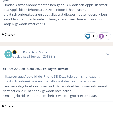
Omdat ik twee abonnementen heb gebruik ik ook een Apple. Ik zweer
qua Apple bij de iPhone SE. Deze telefoon is handzaam,
praktisch onbreekbaar en doet alles wat die zou moeten doen. Ik ben
inmiddels met mijn tweede SE bezig en wanneer deze er mee stopt
koop ik gewoon weer een SE.
Citeren
1
1
Author stats
Gier
Recreatieve Speler
Geplaatst
21 februari 2018
8 jr
Op 20-2-2018 om 06:22 zei Digital Invest:
. Ik zweer qua Apple bij de iPhone SE. Deze telefoon is handzaam,
praktisch onbreekbaar en doet alles wat die zou moeten doen. I
Een geweldige telefoon inderdaad. Batterij doet het prima, uitstekend
formaat en je kunt er ook gewoon mee bellen.
Om uitgebreid te internetten, heb ik wel een groter exemplaar.
Citeren