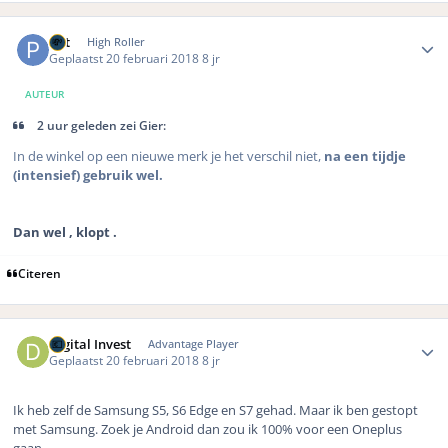
Author stats
Pat
High Roller
Geplaatst
20 februari 2018
8 jr
AUTEUR
2 uur geleden zei Gier:
In de winkel op een nieuwe merk je het verschil niet,
na een tijdje
(intensief) gebruik wel.
Dan wel , klopt .
Citeren
Author stats
Digital Invest
Advantage Player
Geplaatst
20 februari 2018
8 jr
Ik heb zelf de Samsung S5, S6 Edge en S7 gehad. Maar ik ben gestopt
met Samsung. Zoek je Android dan zou ik 100% voor een Oneplus
gaan.