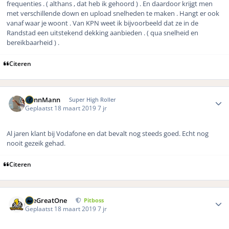
frequenties . ( althans , dat heb ik gehoord ) . En daardoor krijgt men
met verschillende down en upload snelheden te maken . Hangt er ook
vanaf waar je woont . Van KPN weet ik bijvoorbeeld dat ze in de
Randstad een uitstekend dekking aanbieden . ( qua snelheid en
bereikbaarheid ) .
Citeren
Author stats
DennMann
Super High Roller
Geplaatst
18 maart 2019
7 jr
Al jaren klant bij Vodafone en dat bevalt nog steeds goed. Echt nog
nooit gezeik gehad.
Citeren
Author stats
TheGreatOne
Pitboss
Geplaatst
18 maart 2019
7 jr