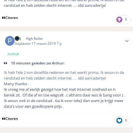
randstad en heb zelden slecht internet . . . idd aanradertje!
Citeren
1
Author stats
Pat
High Roller
Geplaatst
17 maart 2019
7 jr
AUTEUR
10 minuten geleden zei Arthur:
Ik heb Tele 2 om dezelfde redenen en het werkt prima. Ik woon in de
randstad en heb zelden slecht internet . . . idd aanradertje!
Many thanks .
Ik vroeg me af eerlijk gezegd hoe het met internet snelheid en h
bereik zit. Of die af en toe wegvalt . ( althans daar was ik bang voor ) .
Ik woon ook in de randstad . Ga ik voor tele2 dan want je krijgt meer
data's voor een goedkopere prijs .
Citeren
1