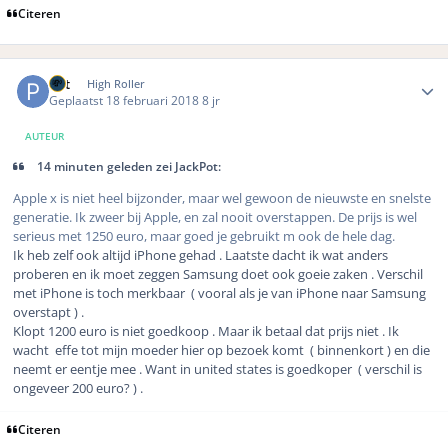
Citeren
Author stats
Pat
High Roller
Geplaatst
18 februari 2018
8 jr
AUTEUR
14 minuten geleden zei JackPot:
Apple x is niet heel bijzonder, maar wel gewoon de nieuwste en snelste
generatie. Ik zweer bij Apple, en zal nooit overstappen. De prijs is wel
serieus met 1250 euro, maar goed je gebruikt m ook de hele dag.
Ik heb zelf ook altijd iPhone gehad . Laatste dacht ik wat anders
proberen en ik moet zeggen Samsung doet ook goeie zaken . Verschil
met iPhone is toch merkbaar
( vooral als je van iPhone naar Samsung
overstapt ) .
Klopt 1200 euro is niet goedkoop . Maar ik betaal dat prijs niet . Ik
wacht
effe tot mijn moeder hier op bezoek komt
( binnenkort ) en die
neemt er eentje mee . Want in united states is goedkoper
( verschil is
ongeveer 200 euro? ) .
Citeren