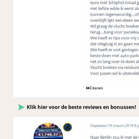
euro met Schiphol totaal ge
Het liefste wilde ik eerst
kunnen tegenwoordig....of z
overblijft lijkt wel alleen 
Wil graag de vlucht boeken
terug....bang voor paniekaa
Wie heeft er tips voor mij
dat vliegtuig in en gaan me
Wie heeft er ooit gevlogen
beste doen met auto parker
net zo lang over te doen als
Vlucht boeken via reisbur
Voor pasen wil ik uiteindel
Citeren
Klik hier voor de beste reviews en bonussen!
Geplaatst
19 maart 2018
8 j
Naar Berlijn zou ik met de 