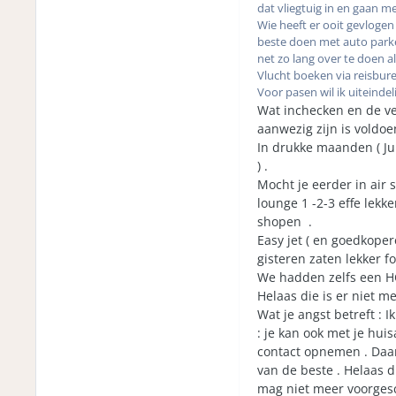
dat vliegtuig in en gaan me
Wie heeft er ooit gevlogen
beste doen met auto parker
net zo lang over te doen als
Vlucht boeken via reisbur
Voor pasen wil ik uiteindel
Wat inchecken en de vei
aanwezig zijn is voldoe
In drukke maanden ( Jun
) .
Mocht je eerder in air s
lounge 1 -2-3 effe lekk
shopen .
Easy jet ( en goedkope
gisteren zaten lekker f
We hadden zelfs een HC
Helaas die is er niet me
Wat je angst betreft : I
: je kan ook met je huis
contact opnemen . Daar
van de beste . Helaas d
mag niet meer voorges