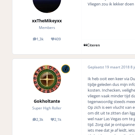
Vliegen zou ik lekker doen 
xxTheMikeyxx
Members
1,3k
409
posts
Reputation
Citeren
Geplaatst
19 maart 2018
8 j
Ik heb ooit een keer via D
tijdje geleden dus mijn inf
kosten. Inchecken, veilighe
vliegen vaak minder tijd d
Gokholtante
tegenwoordig steeds meer 
Op zich is een vlucht van
Super High Roller
om dit uit te zitten dan l
wel naar Las Vegas om te g
2,3k
2,1k
posts
Reputation
tijd. Zorg dat je ontspan
iets mee dat je af leidt, iets