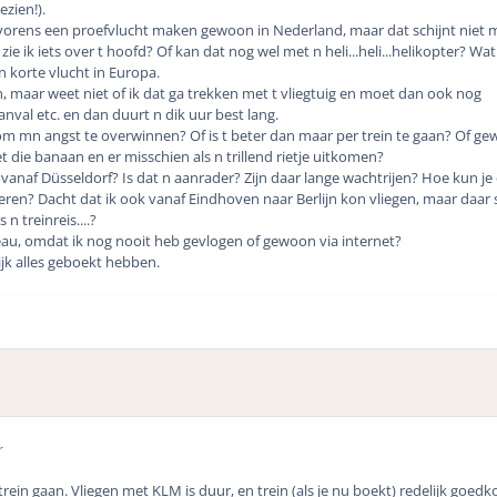
zien!).
 alvorens een proefvlucht maken gewoon in Nederland, maar dat schijnt niet 
ie ik iets over t hoofd? Of kan dat nog wel met n heli...heli...helikopter? Wat
een korte vlucht in Europa.
, maar weet niet of ik dat ga trekken met t vliegtuig en moet dan ook nog
nval etc. en dan duurt n dik uur best lang.
 om mn angst te overwinnen? Of is t beter dan maar per trein te gaan? Of g
t die banaan en er misschien als n trillend rietje uitkomen?
 vanaf Düsseldorf? Is dat n aanrader? Zijn daar lange wachtrijen? Hoe kun je 
en? Dacht dat ik ook vanaf Eindhoven naar Berlijn kon vliegen, maar daar s
 n treinreis....?
eau, omdat ik nog nooit heb gevlogen of gewoon via internet?
ijk alles geboekt hebben.
r
trein gaan. Vliegen met KLM is duur, en trein (als je nu boekt) redelijk goedk