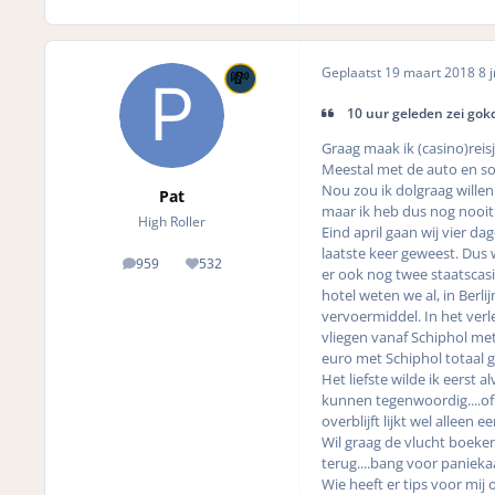
Geplaatst
19 maart 2018
8 j
10 uur geleden zei gokd
Graag maak ik (casino)reis
Meestal met de auto en so
Nou zou ik dolgraag willen
Pat
maar ik heb dus nog nooit 
High Roller
Eind april gaan wij vier da
laatste keer geweest. Dus w
959
532
posts
Reputation
er ook nog twee staatscasi
hotel weten we al, in Berli
vervoermiddel. In het verl
vliegen vanaf Schiphol met
euro met Schiphol totaal ge
Het liefste wilde ik eerst
kunnen tegenwoordig....of z
overblijft lijkt wel alleen 
Wil graag de vlucht boeken
terug....bang voor paniekaa
Wie heeft er tips voor mij