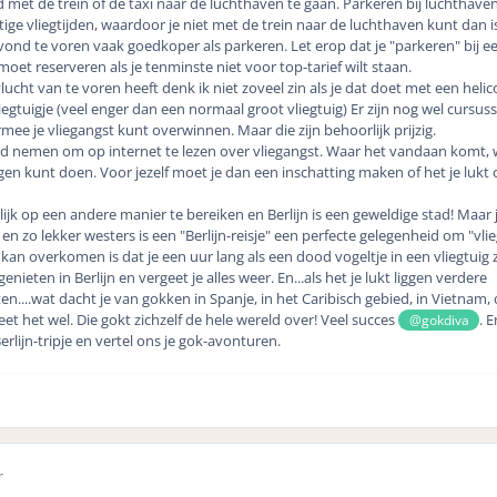
jd met de trein of de taxi naar de luchthaven te gaan. Parkeren bij luchthaven
ge vliegtijden, waardoor je niet met de trein naar de luchthaven kunt dan i
ond te voren vaak goedkoper als parkeren. Let erop dat je "parkeren" bij e
oet reserveren als je tenminste niet voor top-tarief wilt staan.
cht van te voren heeft denk ik niet zoveel zin als je dat doet met een helic
vliegtuigje (veel enger dan een normaal groot vliegtuig) Er zijn nog wel cursus
mee je vliegangst kunt overwinnen. Maar die zijn behoorlijk prijzig.
jd nemen om op internet te lezen over vliegangst. Waar het vandaan komt, 
egen kunt doen. Voor jezelf moet je dan een inschatting maken of het je lukt
elijk op een andere manier te bereiken en Berlijn is een geweldige stad! Maar j
s en zo lekker westers is een "Berlijn-reisje" een perfecte gelegenheid om "vli
kan overkomen is dat je een uur lang als een dood vogeltje in een vliegtuig z
genieten in Berlijn en vergeet je alles weer. En...als het je lukt liggen verdere
....wat dacht je van gokken in Spanje, in het Caribisch gebied, in Vietnam, 
et het wel. Die gokt zichzelf de hele wereld over! Veel succes
. 
@gokdiva
erlijn-tripje en vertel ons je gok-avonturen.
r