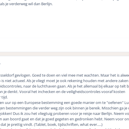
als je verderweg wil dan Berlijn.
r
usseldorf gevlogen. Goed te doen en viel mee met wachten. Maar het is alwe
o is niet actueel. Als je vliegt moet je ook rekening houden met andere zaken 
idscontroles, naar de luchthaven gaan. Als je het allemaal bij elkaar op telt 
an je denkt. Vooral het inchecken en de veiligheidscontroles vooraf kosten
tijd.
 een uur op een Europese bestemming een goede manier om te "oefenen" Luk
iggen bestemmingen die verder weg zijn ook binnen je bereik. Misschien ga je 
okken! Dus ik zou het vliegtuig proberen voor je reisje naar Berlijn. Neem 
nen aan boord gaat en dat je goed gegeten en gedronken hebt. Neem voor o
 dat je prettig vindt. (Tablet, boek, tijdschriften, what ever.....)