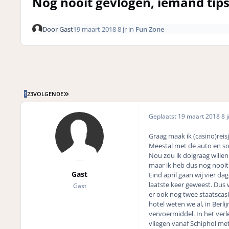
Nog nooit gevlogen, iemand tips
Door
Gast
19 maart 2018
8 jr
in
Fun Zone
LAATSTE PAGINA
1
2
3
VOLGENDE
Geplaatst
19 maart 2018
8 j
Graag maak ik (casino)reis
Meestal met de auto en so
Nou zou ik dolgraag willen
maar ik heb dus nog nooit 
Gast
Eind april gaan wij vier da
laatste keer geweest. Dus w
Gast
er ook nog twee staatscasi
hotel weten we al, in Berli
vervoermiddel. In het verl
vliegen vanaf Schiphol met