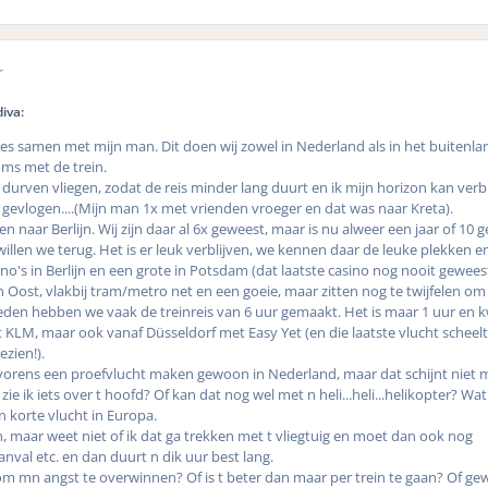
r
iva:
jes samen met mijn man. Dit doen wij zowel in Nederland als in het buitenla
ms met de trein.
 durven vliegen, zodat de reis minder lang duurt en ik mijn horizon kan ver
gevlogen....(Mijn man 1x met vrienden vroeger en dat was naar Kreta).
gen naar Berlijn. Wij zijn daar al 6x geweest, maar is nu alweer een jaar of 10 
illen we terug. Het is er leuk verblijven, we kennen daar de leuke plekken en
no's in Berlijn en een grote in Potsdam (dat laatste casino nog nooit gewees
jn Oost, vlakbij tram/metro net en een goeie, maar zitten nog te twijfelen om
eden hebben we vaak de treinreis van 6 uur gemaakt. Het is maar 1 uur en k
 KLM, maar ook vanaf Düsseldorf met Easy Yet (en die laatste vlucht scheelt
zien!).
 alvorens een proefvlucht maken gewoon in Nederland, maar dat schijnt niet 
ie ik iets over t hoofd? Of kan dat nog wel met n heli...heli...helikopter? Wat
een korte vlucht in Europa.
, maar weet niet of ik dat ga trekken met t vliegtuig en moet dan ook nog
nval etc. en dan duurt n dik uur best lang.
 om mn angst te overwinnen? Of is t beter dan maar per trein te gaan? Of g