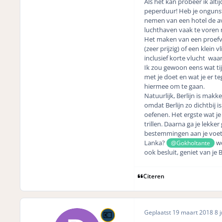
Als het kan probeer ik alti
peperduur! Heb je ongunsti
nemen van een hotel de av
luchthaven vaak te voren m
Het maken van een proefvlu
(zeer prijzig) of een klein 
inclusief korte vlucht waar
Ik zou gewoon eens wat ti
met je doet en wat je er t
hiermee om te gaan.
Natuurlijk, Berlijn is makk
omdat Berlijn zo dichtbij i
oefenen. Het ergste wat je 
trillen. Daarna ga je lekker 
bestemmingen aan je voeten
Lanka?
we
@Gokholtante
ook besluit, geniet van je B
Citeren
Geplaatst
19 maart 2018
8 j