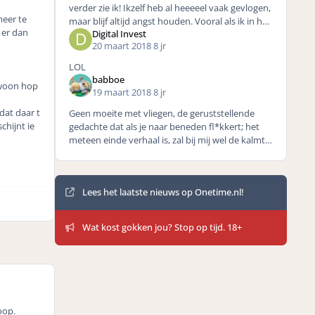
verder zie ik! Ikzelf heb al heeeeel vaak gevlogen,
meer te
maar blijf altijd angst houden. Vooral als ik in het
 er dan
Digital Invest
vliegtuig zit raak ik in paniek.. anderen
20 maart 2018
8 jr
LOL
babboe
ewoon hop
19 maart 2018
8 jr
dat daar t
Geen moeite met vliegen, de geruststellende
chijnt ie
gedachte dat als je naar beneden fl*kkert; het
meteen einde verhaal is, zal bij mij wel de kalmte
geven.
Mededelingen
Lees het laatste nieuws op Onetime.nl!
Wat kost gokken jou? Stop op tijd. 18+
oop.