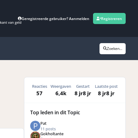
Geregistreerde gebruiker? Aanmelden
Registreren
kant van geld
Zoeken...
Reacties
Weergaven
Gestart
Laatste post
57
6,4k
8 jr
8 jr
8 jr
8 jr
Top leden in dit Topic
Pat
11 posts
Gokholtante