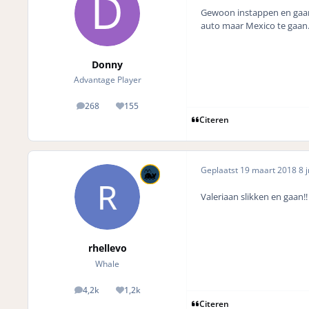
Gewoon instappen en gaan 
auto maar Mexico te gaan
Donny
Advantage Player
268
155
posts
Reputation
Citeren
Geplaatst
19 maart 2018
8 j
Valeriaan slikken en gaan!!
rhellevo
Whale
4,2k
1,2k
posts
Reputation
Citeren