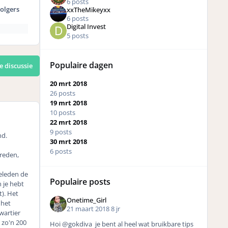
6 posts
olgers
xxTheMikeyxx
6 posts
Digital Invest
5 posts
Populaire dagen
e discussie
20 mrt 2018
26 posts
19 mrt 2018
10 posts
22 mrt 2018
9 posts
nd.
30 mrt 2018
6 posts
breden,
geleden de
Populaire posts
 je hebt
t). Het
Onetime_Girl
 het
21 maart 2018
8 jr
wartier
 zo'n 200
Hoi @gokdiva je bent al heel wat bruikbare tips