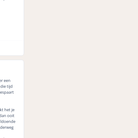
er een
die tijd
bespaart
t het je
dan ooit
voldoende
nderweg