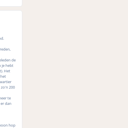
nd.
breden,
geleden de
 je hebt
t). Het
 het
wartier
 zo'n 200
meer te
 er dan
ewoon hop