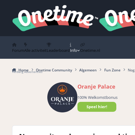
Spring naar bijdragen
Forum
Alle activiteit
Leaderboard
Info
Onetime.nl
Home
Onetime Community
Algemeen
Fun Zone
Nog 
Verberg Advertenties
Oranje Palace
100% Welkomstbonus
Speel hier!