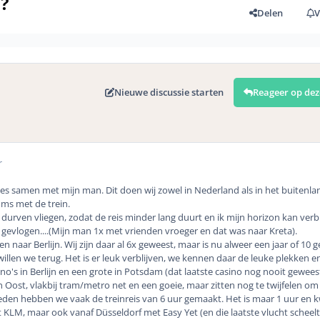
?
Delen
V
Nieuwe discussie starten
Reageer op dez
r
jes samen met mijn man. Dit doen wij zowel in Nederland als in het buitenla
ms met de trein.
 durven vliegen, zodat de reis minder lang duurt en ik mijn horizon kan ver
gevlogen....(Mijn man 1x met vrienden vroeger en dat was naar Kreta).
gen naar Berlijn. Wij zijn daar al 6x geweest, maar is nu alweer een jaar of 10 
illen we terug. Het is er leuk verblijven, we kennen daar de leuke plekken en
no's in Berlijn en een grote in Potsdam (dat laatste casino nog nooit gewees
jn Oost, vlakbij tram/metro net en een goeie, maar zitten nog te twijfelen om
eden hebben we vaak de treinreis van 6 uur gemaakt. Het is maar 1 uur en k
 KLM, maar ook vanaf Düsseldorf met Easy Yet (en die laatste vlucht scheelt