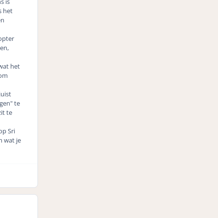
s is
s het
en
opter
sen,
wat het
 om
uist
egen" te
it te
op Sri
En wat je