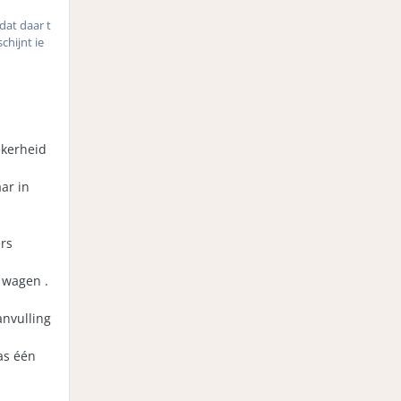
dat daar t
chijnt ie
ekerheid
ar in
rs
 wagen .
anvulling
as één