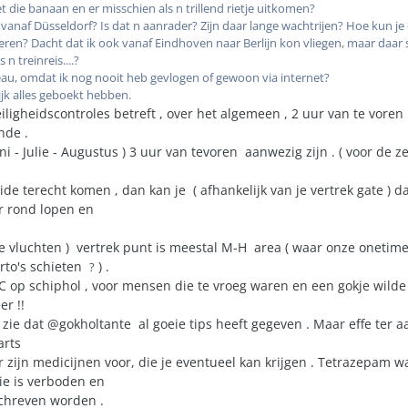
t die banaan en er misschien als n trillend rietje uitkomen?
 vanaf Düsseldorf? Is dat n aanrader? Zijn daar lange wachtrijen? Hoe kun je 
en? Dacht dat ik ook vanaf Eindhoven naar Berlijn kon vliegen, maar daar s
 n treinreis....?
eau, omdat ik nog nooit heb gevlogen of gewoon via internet?
ijk alles geboekt hebben.
ligheidscontroles betreft , over het algemeen , 2 uur van te voren
nde .
i - Julie - Augustus ) 3 uur van tevoren aanwezig zijn . ( voor de z
ide terecht komen , dan kan je ( afhankelijk van je vertrek gate ) da
er rond lopen en
re vluchten ) vertrek punt is meestal M-H area ( waar onze onetime
orto's schieten
) .
?
 op schiphol , voor mensen die te vroeg waren en een gokje wilde
er !!
k zie dat @gokholtante al goeie tips heeft gegeven . Maar effe ter a
arts
 zijn medicijnen voor, die je eventueel kan krijgen . Tetrazepam w
ie is verboden en
chreven worden .