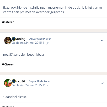
Ik zal ook hier de inschrijvingen meenemen in de poul... je krijgt van mij
vanzelf een pm met de overboek gegevens
Citeren
Author stats
V_Koning
Advantage Player
Geplaatst
24 mei 2015
11 jr
nog 57 aandelen beschikbaar
Citeren
Author stats
Remco86
Super High Roller
Geplaatst
24 mei 2015
11 jr
1 aandeel please
Citeren