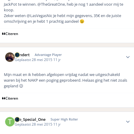
JackPot te winnen. @TheGreatOne, heb je nog 1 aandeel voor mij te
koop.
Zeker weten @LasVegasNic Je hebt mijn gegevens, 35€ en de juiste
omschrijving en je hebt 1 prachtig aandeel
😉
Citeren
Author stats
Vondert
Advantage Player
Geplaatst
28 mei 2015
11 jr
Mijn maat en ik hebben afgelopen vrijdag nadat we uitgeschakeld
waren bij het NAKP een poging geprobeerd. Helaas ging het niet zoals
gepland 😉
Citeren
Author stats
The_Special_One
Super High Roller
Geplaatst
28 mei 2015
11 jr