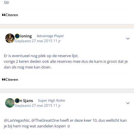
S6!
Citeren
Author stats
V_Koning
Advantage Player
Geplaatst
27 mei 2015
11 jr
Er is eventueel nog plek op de reserve lijst.
vorige 2 keren deden ook alle reserves mee dus de kans is groot dat je
dan als nog mee kan doen.
Citeren
Author stats
Bon Sjans
Super High Roller
Geplaatst
27 mei 2015
11 jr
@LasVegasNic, @TheGreatOne heeft er deze keer 10, dus wellicht kan
je bij hem nog wat aandelen kopen ☺️