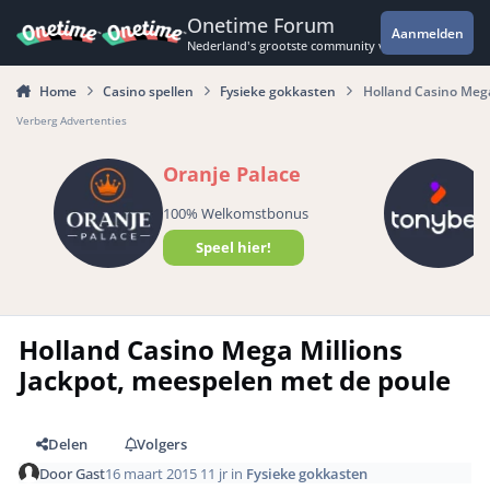
Spring naar bijdragen
Onetime Forum
Aanmelden
Nederland's grootste community voor de spannende 
Home
Casino spellen
Fysieke gokkasten
Holland Casino Mega
Verberg Advertenties
Oranje Palace
100% Welkomstbonus
Speel hier!
Holland Casino Mega Millions
Jackpot, meespelen met de poule
Delen
Volgers
Door
Gast
16 maart 2015
11 jr
in
Fysieke gokkasten