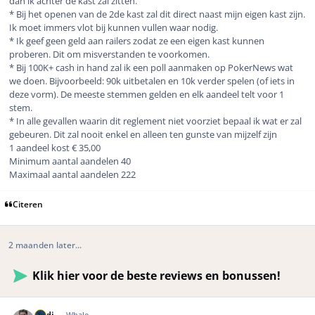
dan ik achter de kast zal zitten.
* Bij het openen van de 2de kast zal dit direct naast mijn eigen kast zijn.
Ik moet immers vlot bij kunnen vullen waar nodig.
* Ik geef geen geld aan railers zodat ze een eigen kast kunnen
proberen. Dit om misverstanden te voorkomen.
* Bij 100K+ cash in hand zal ik een poll aanmaken op PokerNews wat
we doen. Bijvoorbeeld: 90k uitbetalen en 10k verder spelen (of iets in
deze vorm). De meeste stemmen gelden en elk aandeel telt voor 1
stem.
* In alle gevallen waarin dit reglement niet voorziet bepaal ik wat er zal
gebeuren. Dit zal nooit enkel en alleen ten gunste van mijzelf zijn
1 aandeel kost € 35,00
Minimum aantal aandelen 40
Maximaal aantal aandelen 222
Citeren
2 maanden later...
Klik hier voor de beste reviews en bonussen!
Author stats
Rudi
Whale