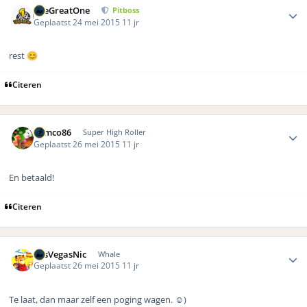
TheGreatOne
Pitboss
Geplaatst
24 mei 2015
11 jr
rest
😊
Citeren
Author stats
Remco86
Super High Roller
Geplaatst
26 mei 2015
11 jr
En betaald!
Citeren
Author stats
LasVegasNic
Whale
Geplaatst
26 mei 2015
11 jr
Te laat, dan maar zelf een poging wagen. ☺️)