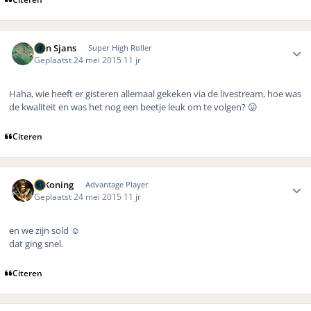
Author stats
Bon Sjans
Super High Roller
Geplaatst
24 mei 2015
11 jr
Haha, wie heeft er gisteren allemaal gekeken via de livestream, hoe was
de kwaliteit en was het nog een beetje leuk om te volgen? 😛
Citeren
Author stats
V_Koning
Advantage Player
Geplaatst
24 mei 2015
11 jr
en we zijn sold ☺️
dat ging snel.
Citeren
Author stats