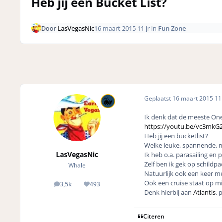
Heb jij een Bucket List?
Door
LasVegasNic
16 maart 2015
11 jr
in
Fun Zone
Geplaatst
16 maart 2015
11 
Ik denk dat de meeste One
https://youtu.be/vc3mkG
Heb jij een bucketlist?
Welke leuke, spannende, m
LasVegasNic
Ik heb o.a. parasailing en
Zelf ben ik gek op schildp
Whale
Natuurlijk ook een keer me
Ook een cruise staat op mi
3,5k
493
posts
Reputation
Denk hierbij aan
Atlantis
, 
Citeren