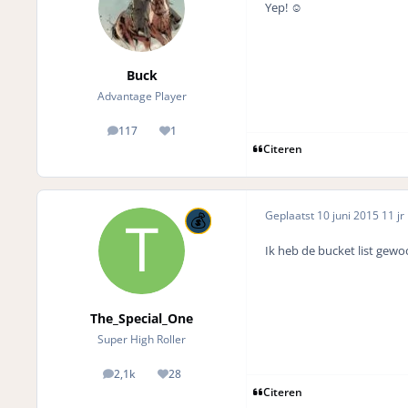
Yep! ☺️
Buck
Advantage Player
117
1
posts
Reputation
Citeren
Geplaatst
10 juni 2015
11 jr
Ik heb de bucket list gewo
The_Special_One
Super High Roller
2,1k
28
posts
Reputation
Citeren