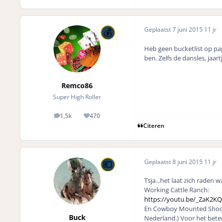
Geplaatst
7 juni 2015
11 jr
Heb geen bucketlist op papi
ben. Zelfs de dansles, jaart
Remco86
Super High Roller
1,5k
470
posts
Reputation
Citeren
Geplaatst
8 juni 2015
11 jr
Tsja...het laat zich raden 
Working Cattle Ranch:
https://youtu.be/_ZaK2K
En Cowboy Mounted Shootin
Buck
Nederland.) Voor het beter