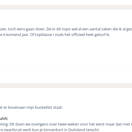
er, toch eens gaan doen. Zie in dit topic wel al een aantal zaken die ik al 
je 6 komend jaar. Of topklasse I zoals het officieel heet geloof ik.
wat er bovenaan mijn bucketlist staat:
QaNfc
g: Dit doen we overigens over twee weken voor het eerst maar dan met ee
e zwartkruit werk kun je binnenkort in Duitsland terecht: