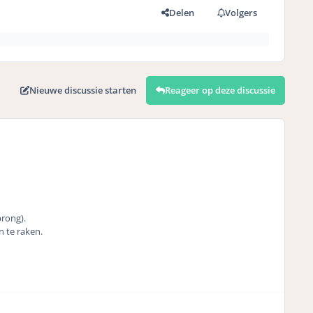
Delen
Volgers
Nieuwe discussie starten
Reageer op deze discussie
prong).
n te raken.