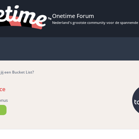
Onetime Forum
Nederland's grootste community voor de spannende 
jij een Bucket List?
ce
onus