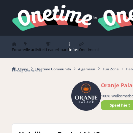
Spring naar bijdragen
Forum
Alle activiteit
Leaderboard
Info
Onetime.nl
Home
Onetime Community
Algemeen
Fun Zone
Heb 
Verberg Advertenties
Oranje Pala
100% Welkomstb
Speel hier!