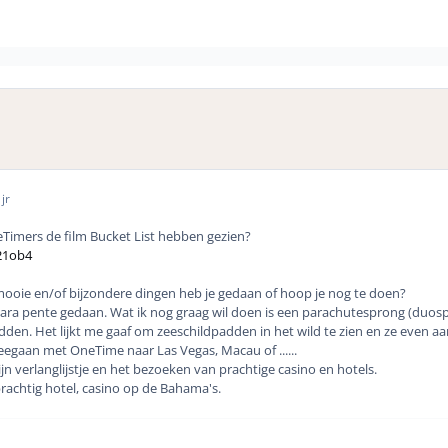
jr
Timers de film Bucket List hebben gezien?
21ob4
ooie en/of bijzondere dingen heb je gedaan of hoop je nog te doen?
 para pente gedaan. Wat ik nog graag wil doen is een parachutesprong (duos
adden. Het lijkt me gaaf om zeeschildpadden in het wild te zien en ze even aa
egaan met OneTime naar Las Vegas, Macau of ......
jn verlanglijstje en het bezoeken van prachtige casino en hotels.
prachtig hotel, casino op de Bahama's.