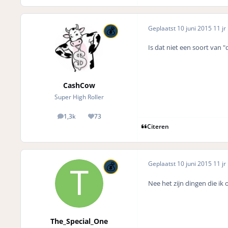
Geplaatst
10 juni 2015
11 jr
Is dat niet een soort van "
CashCow
Super High Roller
1,3k
73
posts
Reputation
Citeren
Geplaatst
10 juni 2015
11 jr
Nee het zijn dingen die ik 
The_Special_One