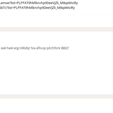
hLamsw?list=PLPFAT9hMlbrvhp9DeeVjZli_M8qeMviRy
n5bTc?list=PLPFAT9hMlbrvhp9DeeVjZli_M8qeMviRy
el heel erg Hilbilly! Na afloop pitchfork BBQ?