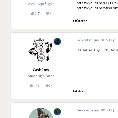
https://youtu.be/FG6CU
Advantage Player
https://youtu.be/5fPdPx
117
1
posts
Reputation
Citeren
Geplaatst
8 juni 2015
11 jr
HAHAHAHA, @Buck, Dat is w
CashCow
Super High Roller
1,3k
73
posts
Reputation
Citeren
Geplaatst
9 juni 2015
11 jr