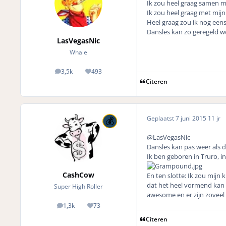
Ik zou heel graag samen m
Ik zou heel graag met mi
Heel graag zou ik nog eens
Dansles kan zo geregeld w
LasVegasNic
Whale
3,5k
493
posts
Reputation
Citeren
Geplaatst
7 juni 2015
11 jr
@LasVegasNic
Dansles kan pas weer als d
Ik ben geboren in Truro, i
CashCow
En ten slotte: Ik zou mijn 
dat het heel vormend kan z
Super High Roller
awesome en er zijn zoveel 
1,3k
73
posts
Reputation
Citeren