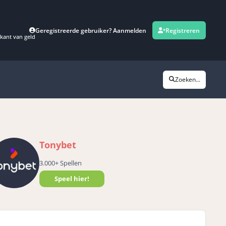
Geregistreerde gebruiker? Aanmelden
Registreren
kant van geld
Zoeken...
Tonybet
3.000+ Spellen
Speel hier!