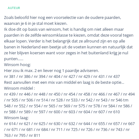
AUTEUR
Zoals beloofd hier nog een voorselectie van de oudere paarden,
waarvan je 6 in je stal moet kiezen.
Ik doe dit op basis van winsom, het is handig om niet alleen maar
paarden in de zelfde winsomklasse te kiezen, omdat deze vooral tegen
elkaar lopen. Verder is het belangrijk dat ze allround zijn en op alle
banen in Nederland een beetje uit de voeten kunnen en natuurlijk dat
ze hier blijven koersen want voor zeges in het buitenland krijg je nul
punten......
Winsom hoog:
Hier zou ik max. 2 en liever nog 1 paardje adviseren.
nr 381 / nr 386 / nr 394 / nr 404 / nr 427 / nr 429 / nr 431 / nr 437
Rest aanvullen met een mix van middel en laag is de beste optie...
Winsom middel :
nr 439 / nr 446 / nr 448 / nr 450 / nr 454 / nr 458 / nr 466 / nr 467 / nr 494
/ nr 505 / nr 506 / nr 514 / nr 528 / nr 533 / nr 542 / nr 543 / nr 546 tm
548 / nr 552 / nr 554 / nr 565 / nr 569 / nr 575 / nr 578 / nr 584 / nr 586 /
nr 588 / nr 589 / nr 597 / nr 600 / nr 603 / nr 604 / nr 607 / nr 610
Winsom laag:
nr 614 / nr 621 / nr 625 / nr 630 / nr 632 / nr 644 / nr 655 / nr 657 / nr 667
/ nr 671 / nr 681 / nr 684 / nr 711 / nr 725 / nr 726 / nr 736 / nr 743 / nr
763 / nr 795 / nr 811