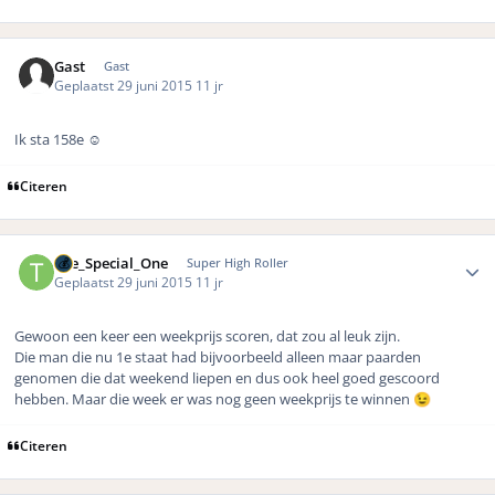
Gast
Gast
Geplaatst
29 juni 2015
11 jr
Ik sta 158e ☺️
Citeren
Author stats
The_Special_One
Super High Roller
Geplaatst
29 juni 2015
11 jr
Gewoon een keer een weekprijs scoren, dat zou al leuk zijn.
Die man die nu 1e staat had bijvoorbeeld alleen maar paarden
genomen die dat weekend liepen en dus ook heel goed gescoord
hebben. Maar die week er was nog geen weekprijs te winnen
😉
Citeren