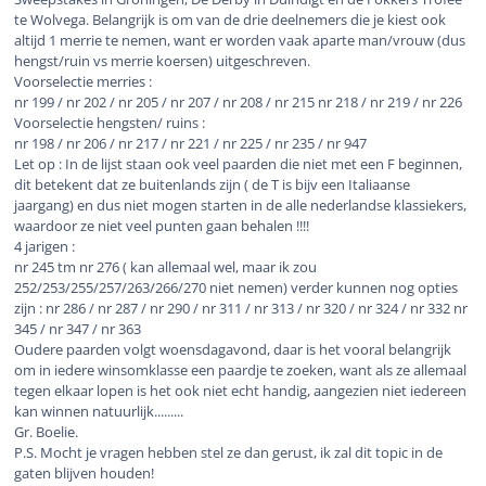
te Wolvega. Belangrijk is om van de drie deelnemers die je kiest ook
altijd 1 merrie te nemen, want er worden vaak aparte man/vrouw (dus
hengst/ruin vs merrie koersen) uitgeschreven.
Voorselectie merries :
nr 199 / nr 202 / nr 205 / nr 207 / nr 208 / nr 215 nr 218 / nr 219 / nr 226
Voorselectie hengsten/ ruins :
nr 198 / nr 206 / nr 217 / nr 221 / nr 225 / nr 235 / nr 947
Let op : In de lijst staan ook veel paarden die niet met een F beginnen,
dit betekent dat ze buitenlands zijn ( de T is bijv een Italiaanse
jaargang) en dus niet mogen starten in de alle nederlandse klassiekers,
waardoor ze niet veel punten gaan behalen !!!!
4 jarigen :
nr 245 tm nr 276 ( kan allemaal wel, maar ik zou
252/253/255/257/263/266/270 niet nemen) verder kunnen nog opties
zijn : nr 286 / nr 287 / nr 290 / nr 311 / nr 313 / nr 320 / nr 324 / nr 332 nr
345 / nr 347 / nr 363
Oudere paarden volgt woensdagavond, daar is het vooral belangrijk
om in iedere winsomklasse een paardje te zoeken, want als ze allemaal
tegen elkaar lopen is het ook niet echt handig, aangezien niet iedereen
kan winnen natuurlijk.........
Gr. Boelie.
P.S. Mocht je vragen hebben stel ze dan gerust, ik zal dit topic in de
gaten blijven houden!