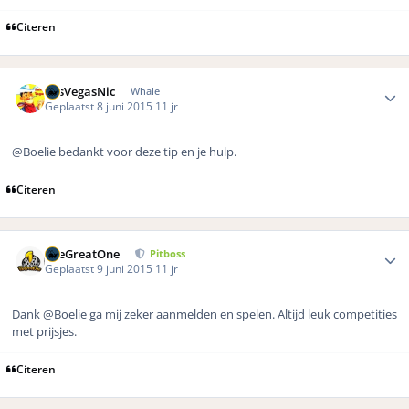
Citeren
Author stats
LasVegasNic
Whale
Geplaatst
8 juni 2015
11 jr
@Boelie bedankt voor deze tip en je hulp.
Citeren
Author stats
TheGreatOne
Pitboss
Geplaatst
9 juni 2015
11 jr
Dank @Boelie ga mij zeker aanmelden en spelen. Altijd leuk competities
met prijsjes.
Citeren