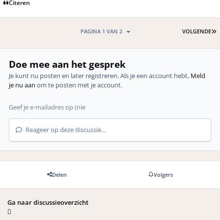
Citeren
L
PAGINA 1 VAN 2
VOLGENDE
Doe mee aan het gesprek
Je kunt nu posten en later registreren. Als je een account hebt,
Meld
je nu aan
om te posten met je account.
Reageer op deze discussie...
Delen
Volgers
Ga naar discussieoverzicht