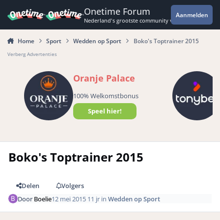
Spring naar bijdragen
Onetime Forum
Aanmelden
Nederland's grootste community voor de spannende 
Home
Sport
Wedden op Sport
Boko's Toptrainer 2015
Verberg Advertenties
Oranje Palace
100% Welkomstbonus
Speel hier!
Boko's Toptrainer 2015
Delen
Volgers
Door
Boelie
12 mei 2015
11 jr
in
Wedden op Sport