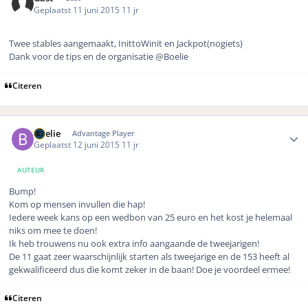
Geplaatst
11 juni 2015
11 jr
Twee stables aangemaakt, InittoWinit en Jackpot(nogiets)
Dank voor de tips en de organisatie @Boelie
Citeren
Author stats
Boelie
Advantage Player
Geplaatst
12 juni 2015
11 jr
AUTEUR
Bump!
Kom op mensen invullen die hap!
Iedere week kans op een wedbon van 25 euro en het kost je helemaal
niks om mee te doen!
Ik heb trouwens nu ook extra info aangaande de tweejarigen!
De 11 gaat zeer waarschijnlijk starten als tweejarige en de 153 heeft al
gekwalificeerd dus die komt zeker in de baan! Doe je voordeel ermee!
Citeren