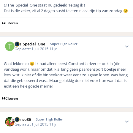
@The_Special_One staat nu gedeeld 1e zag ik !
Dat is die zeker, zit al 2 dagen sushi te eten n.a.v. zijn tip van zondag
😉
Citeren
Author stats
The_Special_One
Super High Roller
Geplaatst
1 juli 2015
11 jr
Gaat lekker zo
Ik had alleen eerst Constantia river er ook in (die
😊
vandaag won), maar omdat ik al lang geen paardensport boekje meer
lees, wist ik niet of die binnenkort weer eens zou gaan lopen. was bang
dat die geblesseerd was... Maar gelukkig dus niet voor hun want dat is
echt een hele goede merrie!
Citeren
Author stats
Remco86
Super High Roller
Geplaatst
1 juli 2015
11 jr