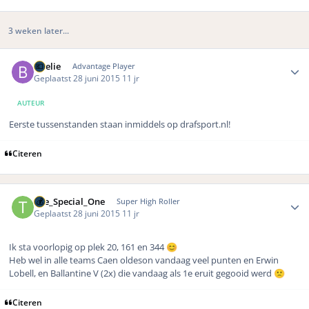
3 weken later...
Author stats
Boelie
Advantage Player
Geplaatst
28 juni 2015
11 jr
AUTEUR
Eerste tussenstanden staan inmiddels op drafsport.nl!
Citeren
Author stats
The_Special_One
Super High Roller
Geplaatst
28 juni 2015
11 jr
Ik sta voorlopig op plek 20, 161 en 344
😊
Heb wel in alle teams Caen oldeson vandaag veel punten en Erwin
Lobell, en Ballantine V (2x) die vandaag als 1e eruit gegooid werd
🙁
Citeren