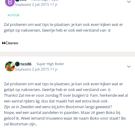
Geplaatst
2 juli 2015
11 jr
AUTEUR
Zal proberen om wat tips te plaatsen, je kan ook even kijken wat er
getipt op nakoersen, Geertje heb er ook wel verstand van ☺️
Citeren
Author stats
Remco86
Super High Roller
Geplaatst
2 juli 2015
11 jr
Zal proberen om wat tips te plaatsen, je kan ook even kijken wat er
getipt op nakoersen, Geertje heb er ook wel verstand van ☺️
Thanks! Zal me er voor zondag ff over buigen!☺️ Fam. herkende wel al
een aantal rijders iig, dus dat maakt het wel extra leuk ook.
Zijn ze in Zweden wel eens bij John Bootsman langs geweest?
Nope, wel een aantal aandelen in paarden. Maar zit geen Boko bij
geloof ik. Weet iemand trouwens waar de naam Boko voor staat? Bo
zal Bootsman zijn..