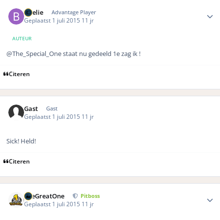
Author stats
Boelie
Advantage Player
Geplaatst
1 juli 2015
11 jr
AUTEUR
@The_Special_One staat nu gedeeld 1e zag ik !
Citeren
Gast
Gast
Geplaatst
1 juli 2015
11 jr
Sick! Held!
Citeren
Author stats
TheGreatOne
Pitboss
Geplaatst
1 juli 2015
11 jr