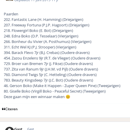
Paarden
202. Fantastic Lane (H. Hamming) (Driejarigen)
207. Freeway Fortuna (P.J.P. Hagoort) (Driejarigen)
218. Flowergirl Boko (E. Bot) (Driejarigen)
248. Edna Boko (D.P. Tesselaar) (Vierjarigen)
266. Bonheur du Vivier (A. Posthumus) (Vierjarigen)
311. Echt Wel KJ (P.J. Strooper) (Vierjarigen)
394. Barack Flevo 7jr (B.J. Crebas) (Oudere dravers)
454. Zazou Enzelens 9jr (R.T. de Vlieger) (Oudere dravers)
729. Broer van Bremen 7jr (J. Fikse) (Oudere dravers)
737. Zita van Ranum 9jr (J.H.M. vd Pijl) (Oudere dravers)
760. Diamond Twigs 5jr (C. Hetteling) (Oudere dravers)
783. Beauty Kingsdeep 7jr (J.C. Bot) (Oudere dravers)
46. Gerson Boko (Make it Happen - Zuper Queen Pine) (Tweejarigen)
80. Giselle Boko (Virgill Boko - Peaceful Secret) (Tweejarigen)
Deze gaan mijn een winnaar maken
😊
Citeren
Gast
Gast