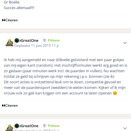
Gr Boelie.
Succes allemaal!!!!
Citeren
Author stats
TheGreatOne
Pitboss
Geplaatst
11 juni 2015
11 jr
Ik heb mij aangemeld en naar @Boelie geluisterd met een paar gokjes
van mij eigen kant (random). Het inschrijfformulier werkt erg goed en is
zo gedaan (paar minuten werk incl. de paarden in vullen). Nu wachten
totdat ze geld bij schrijven op mijn rekening i.p.v. bonnen (zie ik)
Dit soort acties is ontzettend leuk om te doen, competitie gevoel en
meer van de paardensport (wedden) te weten komen. Kijken of ik mijn
vrouw ook zo gek kan krijgen om een account te laten openen
😊
Citeren
Author stats
TheGreatOne
Pitboss
Geplaatst
11 juni 2015
11 jr