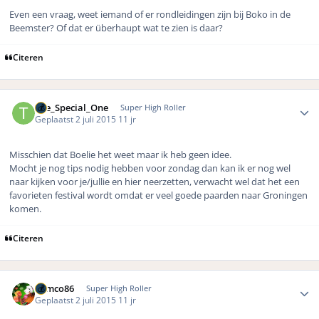
Even een vraag, weet iemand of er rondleidingen zijn bij Boko in de
Beemster? Of dat er überhaupt wat te zien is daar?
Citeren
Author stats
The_Special_One
Super High Roller
Geplaatst
2 juli 2015
11 jr
Misschien dat Boelie het weet maar ik heb geen idee.
Mocht je nog tips nodig hebben voor zondag dan kan ik er nog wel
naar kijken voor je/jullie en hier neerzetten, verwacht wel dat het een
favorieten festival wordt omdat er veel goede paarden naar Groningen
komen.
Citeren
Author stats
Remco86
Super High Roller
Geplaatst
2 juli 2015
11 jr