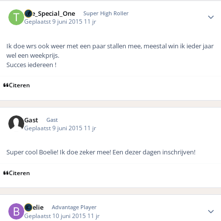
Author stats
The_Special_One
Super High Roller
Geplaatst
9 juni 2015
11 jr
Ik doe wrs ook weer met een paar stallen mee, meestal win ik ieder jaar
wel een weekprijs.
Succes iedereen !
Citeren
Gast
Gast
Geplaatst
9 juni 2015
11 jr
Super cool Boelie! Ik doe zeker mee! Een dezer dagen inschrijven!
Citeren
Author stats
Boelie
Advantage Player
Geplaatst
10 juni 2015
11 jr