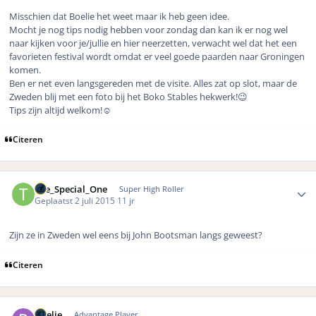
Misschien dat Boelie het weet maar ik heb geen idee.
Mocht je nog tips nodig hebben voor zondag dan kan ik er nog wel
naar kijken voor je/jullie en hier neerzetten, verwacht wel dat het een
favorieten festival wordt omdat er veel goede paarden naar Groningen
komen.
Ben er net even langsgereden met de visite. Alles zat op slot, maar de
Zweden blij met een foto bij het Boko Stables hekwerk!😉
Tips zijn altijd welkom!☺️
Citeren
Author stats
The_Special_One
Super High Roller
Geplaatst
2 juli 2015
11 jr
Zijn ze in Zweden wel eens bij John Bootsman langs geweest?
Citeren
Author stats
Boelie
Advantage Player