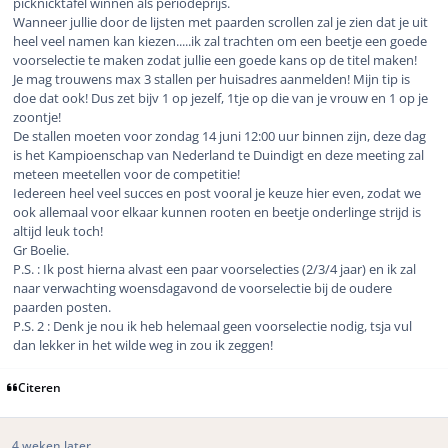
picknicktafel winnen als periodeprijs.
Wanneer jullie door de lijsten met paarden scrollen zal je zien dat je uit
heel veel namen kan kiezen.....ik zal trachten om een beetje een goede
voorselectie te maken zodat jullie een goede kans op de titel maken!
Je mag trouwens max 3 stallen per huisadres aanmelden! Mijn tip is
doe dat ook! Dus zet bijv 1 op jezelf, 1tje op die van je vrouw en 1 op je
zoontje!
De stallen moeten voor zondag 14 juni 12:00 uur binnen zijn, deze dag
is het Kampioenschap van Nederland te Duindigt en deze meeting zal
meteen meetellen voor de competitie!
Iedereen heel veel succes en post vooral je keuze hier even, zodat we
ook allemaal voor elkaar kunnen rooten en beetje onderlinge strijd is
altijd leuk toch!
Gr Boelie.
P.S. : Ik post hierna alvast een paar voorselecties (2/3/4 jaar) en ik zal
naar verwachting woensdagavond de voorselectie bij de oudere
paarden posten.
P.S. 2 : Denk je nou ik heb helemaal geen voorselectie nodig, tsja vul
dan lekker in het wilde weg in zou ik zeggen!
Citeren
4 weken later...