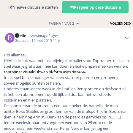
Nieuwe discussie starten
Reageer op deze discussie
L
PAGINA 1 VAN 2
VOLGENDE
Author stats
Boelie
Advantage Player
Geplaatst
12 mei 2015
11 jr
Hoi allemaal,
Hierbij de link naar het inschrijvingsformulier voor Toptrainer, dit is een
spel waar je gratis aan mee kan doen en leuke prijzen mee kan winnen:
toptrainer.visualclubweb.nl/form.aspx?id=4647
In dit spel ben je manager van een stal met paarden en probeer je
zoveel mogelijk punten te halen.
Updates staan iedere week in de Draf- en Rensport en op drafsport.nl,
ik heb een abonnement op dit lijfblad dus kan het wel steeds
inscannen en hier plaatsen.
De sponsor van de prijzen is een oude bekende, namelijk de man
achter Boko Stables en groot kenner van de drafsport: John Bootsman
(ken je hem nog Armijn? Denk aan de paardjes gambles op PI..........)
Iedere weekwinnaar ontvangt een wedbon van 25 euro en de
eindwinnaar een weekend naar Parijs. Verder kan je nog een