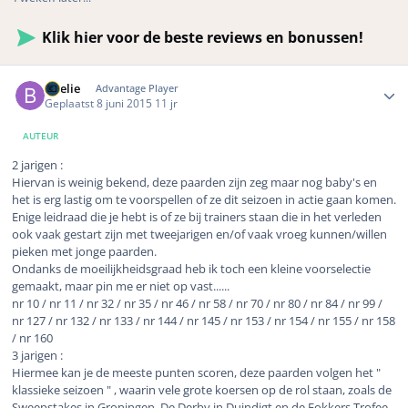
Klik hier voor de beste reviews en bonussen!
Author stats
Boelie
Advantage Player
Geplaatst
8 juni 2015
11 jr
AUTEUR
2 jarigen :
Hiervan is weinig bekend, deze paarden zijn zeg maar nog baby's en
het is erg lastig om te voorspellen of ze dit seizoen in actie gaan komen.
Enige leidraad die je hebt is of ze bij trainers staan die in het verleden
ook vaak gestart zijn met tweejarigen en/of vaak vroeg kunnen/willen
pieken met jonge paarden.
Ondanks de moeilijkheidsgraad heb ik toch een kleine voorselectie
gemaakt, maar pin me er niet op vast......
nr 10 / nr 11 / nr 32 / nr 35 / nr 46 / nr 58 / nr 70 / nr 80 / nr 84 / nr 99 /
nr 127 / nr 132 / nr 133 / nr 144 / nr 145 / nr 153 / nr 154 / nr 155 / nr 158
/ nr 160
3 jarigen :
Hiermee kan je de meeste punten scoren, deze paarden volgen het "
klassieke seizoen " , waarin vele grote koersen op de rol staan, zoals de
Sweepstakes in Groningen, De Derby in Duindigt en de Fokkers Trofee